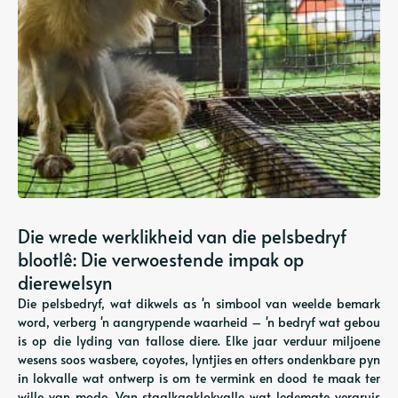
Die wrede werklikheid van die pelsbedryf
blootlê: Die verwoestende impak op
dierewelsyn
Die pelsbedryf, wat dikwels as 'n simbool van weelde bemark
word, verberg 'n aangrypende waarheid – 'n bedryf wat gebou
is op die lyding van tallose diere. Elke jaar verduur miljoene
wesens soos wasbere, coyotes, lyntjies en otters ondenkbare pyn
in lokvalle wat ontwerp is om te vermink en dood te maak ter
wille van mode. Van staalkaaklokvalle wat ledemate vergruis