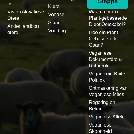
Stappe
ie
Klere
Vis en Akwatiese
Waarom na 'n
Voedsel
Diere
Plant-gebaseerde
Slaai
Dieet Oorskakel?
Ander landbou
Voeding
diere
Hoe om Plant-
Gebaseerd te
Gaan?
Veganiese
Dokumentêre &
Rolprente
Veganisme Buite
Politiek
Ontmaskering van
Veganiese Mites
Regering en
Beleid
Veganiese Atlete
Veganiese
Skoonheid