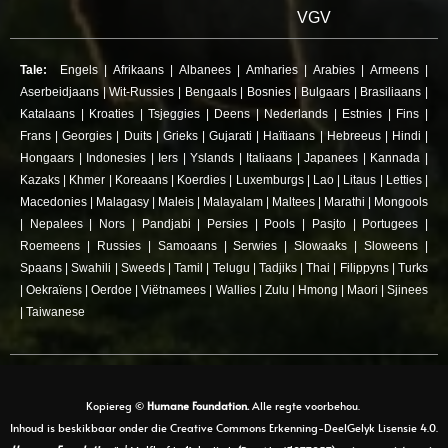
VGV
Tale:
Engels
|
Afrikaans
|
Albanees
|
Amharies
|
Arabies
|
Armeens
|
Aserbeidjaans
|
Wit-Russies
|
Bengaals
|
Bosnies
|
Bulgaars
|
Brasiliaans
|
Katalaans
|
Kroaties
|
Tsjeggies
|
Deens
|
Nederlands
|
Estnies
|
Fins
|
Frans
|
Georgies
|
Duits
|
Grieks
|
Gujarati
|
Haïtiaans
|
Hebreeus
|
Hindi
|
Hongaars
|
Indonesies
|
Iers
|
Yslands
|
Italiaans
|
Japanees
|
Kannada
|
Kazaks
|
Khmer
|
Koreaans
|
Koerdies
|
Luxemburgs
|
Lao
|
Litaus
|
Letties
|
Macedonies
|
Malagasy
|
Maleis
|
Malayalam
|
Maltees
|
Marathi
|
Mongools
|
Nepalees
|
Nors
|
Pandjabi
|
Persies
|
Pools
|
Pasjto
|
Portugees
|
Roemeens
|
Russies
|
Samoaans
|
Serwies
|
Slowaaks
|
Sloweens
|
Spaans
|
Swahili
|
Sweeds
|
Tamil
|
Telugu
|
Tadjiks
|
Thai
|
Filippyns
|
Turks
|
Oekraïens
|
Oerdoe
|
Viëtnamees
|
Wallies
|
Zulu
|
Hmong
|
Maori
|
Sjinees
|
Taiwanese
Kopiereg ©
Humane Foundation.
Alle regte voorbehou.
Inhoud is beskikbaar onder die Creative Commons Erkenning-DeelGelyk Lisensie 4.0.