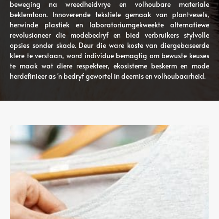
beweging na wreedheidvrye en volhoubare materiale
beklemtoon. Innoverende tekstiele gemaak van plantvesels,
herwinde plastiek en laboratoriumgekweekte alternatiewe
revolusioneer die modebedryf en bied verbruikers stylvolle
opsies sonder skade. Deur die ware koste van diergebaseerde
klere te verstaan, word individue bemagtig om bewuste keuses
te maak wat diere respekteer, ekosisteme beskerm en mode
herdefinieer as 'n bedryf gewortel in deernis en volhoubaarheid.