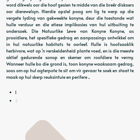
word dikwels oor die hoof gesien te midde van die breër diskoers
oor dierewelsyn. Hierdie opstel poog om lig te werp op die
vergete lyding van gekweekte konyne, deur die toestande wat
hulle verduur en die etiese implikasies van hul uitbuiting te
ondersoek. Die Natuurlike Lewe van Konyne Konyne, as
prooidiere, het spesifieke gedrag en aanpassings ontwikkel om
in hul natuurlike habitats te oorleef. Hulle is hoofsaaklik
herbivore, wat op 'n verskeidenheid plante voed, en is die meeste
aktief gedurende sonop en skemer om roofdiere te vermy.
Wanneer hulle bo die grond is, toon konyne waaksaam gedrag,
soos om op hul agterpote te sit om vir gevaar te soek en staat te
maak op hul skerp reuksintuie en perifere ..
1
2