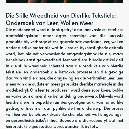
Die Stille Wreedheid van Dierlike Tekstiele:
Ondersoek van Leer, Wol en Meer
Die modebedryf word al lank gedryf deur innovasie en estetiese
aantrekkingskrag, maar agter sommige van die luuksste
produkte bly verborge etiese gruweldade voortduur. Leer, wol en
ander dierlike materiale wat in klere en bykomstighede gebruik
word, het nie net verwoestende omgewingsimpakte nie, maar
behels ook ernstige wreedheid teenoor diere. Hierdie artikel delf
in die stille wreedheid inherent aan die produksie van hierdie
tekstiele, en ondersoek die betrokke prosesse en die gevolge
daarvan vir die diere, die omgewing en die verbruiker. Leer: Leer
is een van die oudste en mees gebruikte dierlike materiale in die
modebedryf. Om leer te produseer, word diere soos koeie, bokke
en varke aan onmenslike behandeling onderwerp. Dikwels word
hierdie diere in beperkte ruimtes grootgemaak, van natuurlike
gedrag ontneem en aan pynlike sterftes onderwerp. Die proses
van leerlooi behels ook skadelike chemikalieë, wat omgewings-
en gesondheidsrisiko's inhou. Boonop dra die veebedryf wat met
leerproduksie geassosieer word, aansienlik by tot ..