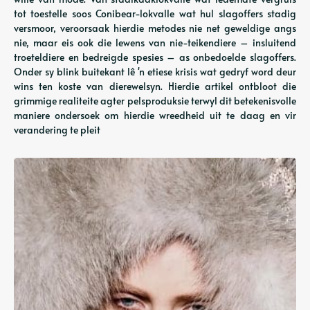
tot toestelle soos Conibear-lokvalle wat hul slagoffers stadig
versmoor, veroorsaak hierdie metodes nie net geweldige angs
nie, maar eis ook die lewens van nie-teikendiere – insluitend
troeteldiere en bedreigde spesies – as onbedoelde slagoffers.
Onder sy blink buitekant lê 'n etiese krisis wat gedryf word deur
wins ten koste van dierewelsyn. Hierdie artikel ontbloot die
grimmige realiteite agter pelsproduksie terwyl dit betekenisvolle
maniere ondersoek om hierdie wreedheid uit te daag en vir
verandering te pleit