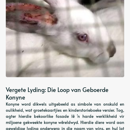
Vergete Lyding: Die Loop van Geboerde
Konyne
Konyne word dikwels uitgebeeld as simbole van onskuld en
oulikheid, wat groetekaartjies en kinderstorieboeke versier. Tog,
agter hierdie bekoorlike fasade lê 'n harde werklikheid vir
miljoene gekweekte konyne wêreldwyd. Hierdie diere word aan
geweldige lyding onderwerp in die naam van wins, en hul lot