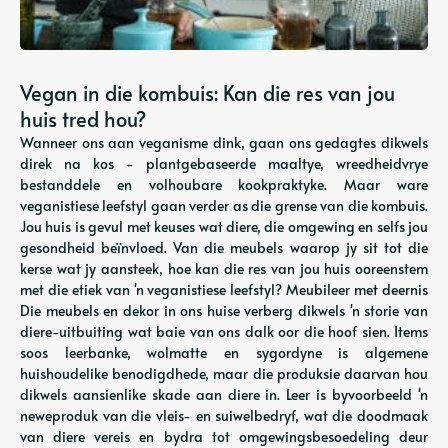
Vegan in die kombuis: Kan die res van jou
huis tred hou?
Wanneer ons aan veganisme dink, gaan ons gedagtes dikwels
direk na kos - plantgebaseerde maaltye, wreedheidvrye
bestanddele en volhoubare kookpraktyke. Maar ware
veganistiese leefstyl gaan verder as die grense van die kombuis.
Jou huis is gevul met keuses wat diere, die omgewing en selfs jou
gesondheid beïnvloed. Van die meubels waarop jy sit tot die
kerse wat jy aansteek, hoe kan die res van jou huis ooreenstem
met die etiek van 'n veganistiese leefstyl? Meubileer met deernis
Die meubels en dekor in ons huise verberg dikwels 'n storie van
diere-uitbuiting wat baie van ons dalk oor die hoof sien. Items
soos leerbanke, wolmatte en sygordyne is algemene
huishoudelike benodigdhede, maar die produksie daarvan hou
dikwels aansienlike skade aan diere in. Leer is byvoorbeeld 'n
neweproduk van die vleis- en suiwelbedryf, wat die doodmaak
van diere vereis en bydra tot omgewingsbesoedeling deur