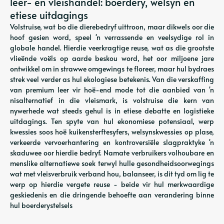
leer- en vleishandel: boerdery, welsyn en
etiese uitdagings
Volstruise, wat bo die dierebedryf uittroon, maar dikwels oor die
hoof gesien word, speel 'n verrassende en veelsydige rol in
globale handel. Hierdie veerkragtige reuse, wat as die grootste
vlieënde voëls op aarde beskou word, het oor miljoene jare
ontwikkel om in strawwe omgewings te floreer, maar hul bydraes
strek veel verder as hul ekologiese betekenis. Van die verskaffing
van premium leer vir hoë-end mode tot die aanbied van 'n
nisalternatief in die vleismark, is volstruise die kern van
nywerhede wat steeds gehul is in etiese debatte en logistieke
uitdagings. Ten spyte van hul ekonomiese potensiaal, werp
kwessies soos hoë kuikensterftesyfers, welsynskwessies op plase,
verkeerde vervoerhantering en kontroversiële slagpraktyke 'n
skaduwee oor hierdie bedryf. Namate verbruikers volhoubare en
menslike alternatiewe soek terwyl hulle gesondheidsoorwegings
wat met vleisverbruik verband hou, balanseer, is dit tyd om lig te
werp op hierdie vergete reuse - beide vir hul merkwaardige
geskiedenis en die dringende behoefte aan verandering binne
hul boerderystelsels