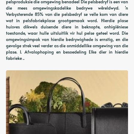
pelsproduksie die omgewing benadeel Die pelsbedryf is een van
die mees omgewingskadelike bedrywe wêreldwyd. 'n
Verbysterende 85% van die pelsbedryf se velle kom van diere
wat in pelsfabriekplase grootgemaak word. Hierdie plase
huisves dikwels duisende diere in beknopte, onhigiëniese
toestande, waar hulle uitsluitlik vir hul pelse geteel word. Die
omgewingsimpak van hierdie bedrywighede is ernstig, en die
gevolge strek veel verder as die onmiddellike omgewing van die
plase. 1. Afvalophoping en besoedeling Elke dier in hierdie
fabrieke ..