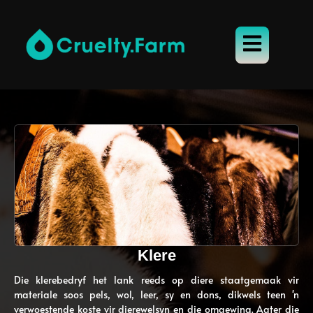
Klere
Die klerebedryf het lank reeds op diere staatgemaak vir
materiale soos pels, wol, leer, sy en dons, dikwels teen 'n
verwoestende koste vir dierewelsyn en die omgewing. Agter die