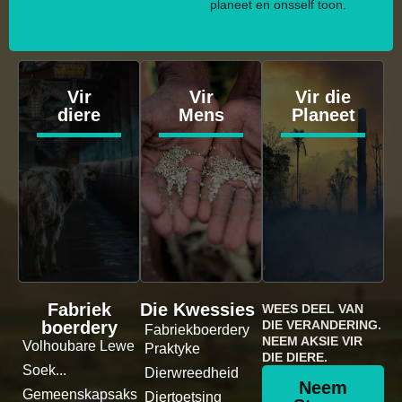
planeet en onsself toon.
Vir
Vir
Vir die
diere
Mens
Planeet
Fabriek
Die Kwessies
WEES DEEL VAN
boerdery
DIE VERANDERING.
Fabriekboerdery
NEEM AKSIE VIR
Volhoubare Lewe
Praktyke
DIE DIERE.
Soek...
Dierwreedheid
Neem
Gemeenskapsaks
Diertoetsing