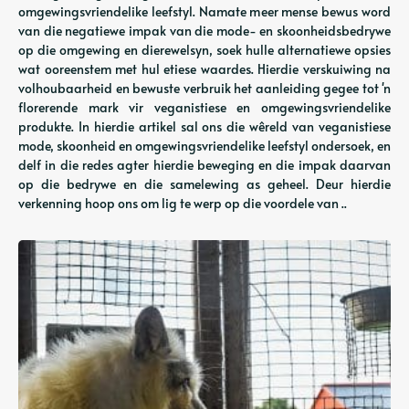
omgewingsvriendelike leefstyl. Namate meer mense bewus word
van die negatiewe impak van die mode- en skoonheidsbedrywe
op die omgewing en dierewelsyn, soek hulle alternatiewe opsies
wat ooreenstem met hul etiese waardes. Hierdie verskuiwing na
volhoubaarheid en bewuste verbruik het aanleiding gegee tot 'n
florerende mark vir veganistiese en omgewingsvriendelike
produkte. In hierdie artikel sal ons die wêreld van veganistiese
mode, skoonheid en omgewingsvriendelike leefstyl ondersoek, en
delf in die redes agter hierdie beweging en die impak daarvan
op die bedrywe en die samelewing as geheel. Deur hierdie
verkenning hoop ons om lig te werp op die voordele van ..