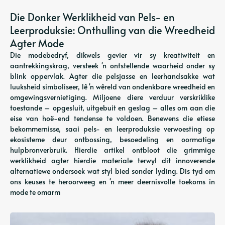
Die Donker Werklikheid van Pels- en
Leerproduksie: Onthulling van die Wreedheid
Agter Mode
Die modebedryf, dikwels gevier vir sy kreatiwiteit en
aantrekkingskrag, versteek 'n ontstellende waarheid onder sy
blink oppervlak. Agter die pelsjasse en leerhandsakke wat
luuksheid simboliseer, lê 'n wêreld van ondenkbare wreedheid en
omgewingsvernietiging. Miljoene diere verduur verskriklike
toestande – opgesluit, uitgebuit en geslag – alles om aan die
eise van hoë-end tendense te voldoen. Benewens die etiese
bekommernisse, saai pels- en leerproduksie verwoesting op
ekosisteme deur ontbossing, besoedeling en oormatige
hulpbronverbruik. Hierdie artikel ontbloot die grimmige
werklikheid agter hierdie materiale terwyl dit innoverende
alternatiewe ondersoek wat styl bied sonder lyding. Dis tyd om
ons keuses te heroorweeg en 'n meer deernisvolle toekoms in
mode te omarm