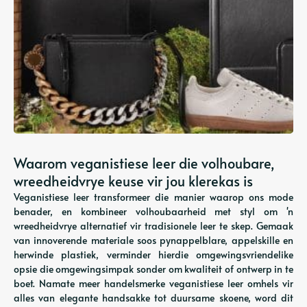
Waarom veganistiese leer die volhoubare,
wreedheidvrye keuse vir jou klerekas is
Veganistiese leer transformeer die manier waarop ons mode
benader, en kombineer volhoubaarheid met styl om 'n
wreedheidvrye alternatief vir tradisionele leer te skep. Gemaak
van innoverende materiale soos pynappelblare, appelskille en
herwinde plastiek, verminder hierdie omgewingsvriendelike
opsie die omgewingsimpak sonder om kwaliteit of ontwerp in te
boet. Namate meer handelsmerke veganistiese leer omhels vir
alles van elegante handsakke tot duursame skoene, word dit