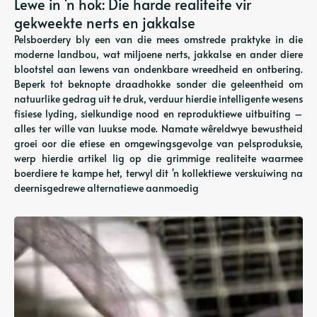
Lewe in 'n hok: Die harde realiteite vir
gekweekte nerts en jakkalse
Pelsboerdery bly een van die mees omstrede praktyke in die
moderne landbou, wat miljoene nerts, jakkalse en ander diere
blootstel aan lewens van ondenkbare wreedheid en ontbering.
Beperk tot beknopte draadhokke sonder die geleentheid om
natuurlike gedrag uit te druk, verduur hierdie intelligente wesens
fisiese lyding, sielkundige nood en reproduktiewe uitbuiting –
alles ter wille van luukse mode. Namate wêreldwye bewustheid
groei oor die etiese en omgewingsgevolge van pelsproduksie,
werp hierdie artikel lig op die grimmige realiteite waarmee
boerdiere te kampe het, terwyl dit 'n kollektiewe verskuiwing na
deernisgedrewe alternatiewe aanmoedig