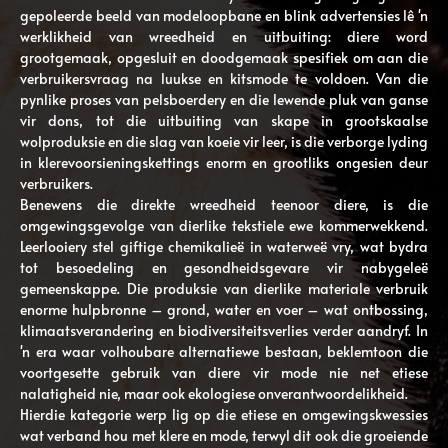
gepoleerde beeld van modeloopbane en blink advertensies lê 'n
werklikheid van wreedheid en uitbuiting: diere word
grootgemaak, opgesluit en doodgemaak spesifiek om aan die
verbruikersvraag na luukse en kitsmode te voldoen. Van die
pynlike proses van pelsboerdery en die lewende pluk van ganse
vir dons, tot die uitbuiting van skape in grootskaalse
wolproduksie en die slag van koeie vir leer, is die verborge lyding
in klerevoorsieningskettings enorm en grootliks ongesien deur
verbruikers.
Benewens die direkte wreedheid teenoor diere, is die
omgewingsgevolge van dierlike tekstiele ewe kommerwekkend.
Leerlooiery stel giftige chemikalieë in waterweë vry, wat bydra
tot besoedeling en gesondheidsgevare vir nabygeleë
gemeenskappe. Die produksie van dierlike materiale verbruik
enorme hulpbronne – grond, water en voer – wat ontbossing,
klimaatsverandering en biodiversiteitsverlies verder aandryf. In
'n era waar volhoubare alternatiewe bestaan, beklemtoon die
voortgesette gebruik van diere vir mode nie net etiese
nalatigheid nie, maar ook ekologiese onverantwoordelikheid.
Hierdie kategorie werp lig op die etiese en omgewingskwessies
wat verband hou met klere en mode, terwyl dit ook die groeiende