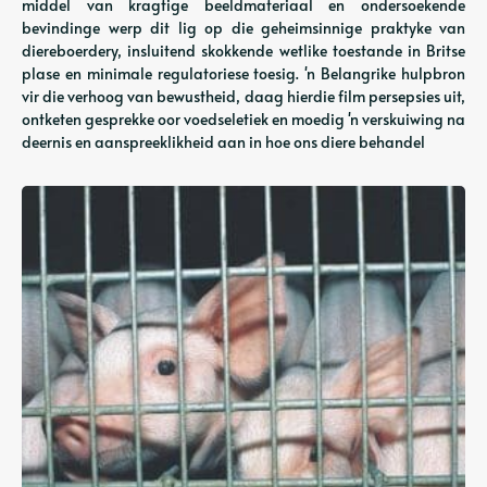
middel van kragtige beeldmateriaal en ondersoekende
bevindinge werp dit lig op die geheimsinnige praktyke van
diereboerdery, insluitend skokkende wetlike toestande in Britse
plase en minimale regulatoriese toesig. 'n Belangrike hulpbron
vir die verhoog van bewustheid, daag hierdie film persepsies uit,
ontketen gesprekke oor voedseletiek en moedig 'n verskuiwing na
deernis en aanspreeklikheid aan in hoe ons diere behandel