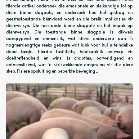
Hierdie artikel ondersoek die emosionele en sielkundige tol op
diere binne slagpale, en ondersoek hoe hul gedrag en
geestestoestande beïnvloed word en die breër implikasies vir
dierewelsyn. Die toestande binne slagpale en hul impak op
dierewelsyn Die toestande binne slagpale is dikwels
aangrypend en onmenslik, wat diere onderwerp aan 'n
nagmerrieagtige reeks gebeure wat lank voor hul uiteindelike
dood begin. Hierdie fasiliteite, hoofsaaklik ontwerp vir
doeltreffendheid en wins, is chaoties, oorweldigend en
ontmenslikend, wat 'n skrikwekkende omgewing vir die diere
skep. Fisiese opsluiting en beperkte beweging ..