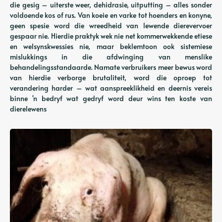
die gesig – uiterste weer, dehidrasie, uitputting – alles sonder
voldoende kos of rus. Van koeie en varke tot hoenders en konyne,
geen spesie word die wreedheid van lewende dierevervoer
gespaar nie. Hierdie praktyk wek nie net kommerwekkende etiese
en welsynskwessies nie, maar beklemtoon ook sistemiese
mislukkings in die afdwinging van menslike
behandelingsstandaarde. Namate verbruikers meer bewus word
van hierdie verborge brutaliteit, word die oproep tot
verandering harder – wat aanspreeklikheid en deernis vereis
binne 'n bedryf wat gedryf word deur wins ten koste van
dierelewens