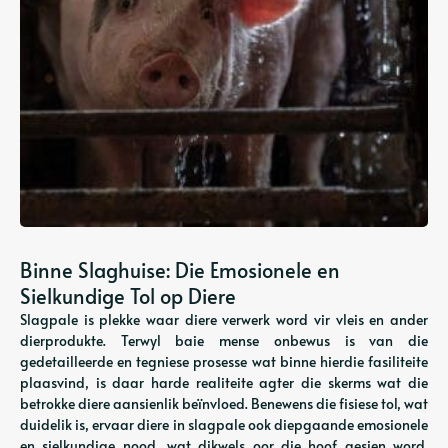
Binne Slaghuise: Die Emosionele en
Sielkundige Tol op Diere
Slagpale is plekke waar diere verwerk word vir vleis en ander
dierprodukte. Terwyl baie mense onbewus is van die
gedetailleerde en tegniese prosesse wat binne hierdie fasiliteite
plaasvind, is daar harde realiteite agter die skerms wat die
betrokke diere aansienlik beïnvloed. Benewens die fisiese tol, wat
duidelik is, ervaar diere in slagpale ook diepgaande emosionele
en sielkundige nood, wat dikwels oor die hoof gesien word.