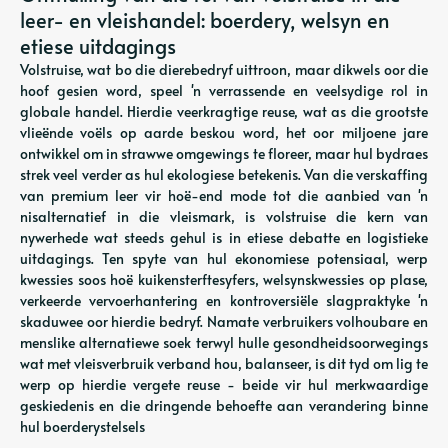
leer- en vleishandel: boerdery, welsyn en
etiese uitdagings
Volstruise, wat bo die dierebedryf uittroon, maar dikwels oor die
hoof gesien word, speel 'n verrassende en veelsydige rol in
globale handel. Hierdie veerkragtige reuse, wat as die grootste
vlieënde voëls op aarde beskou word, het oor miljoene jare
ontwikkel om in strawwe omgewings te floreer, maar hul bydraes
strek veel verder as hul ekologiese betekenis. Van die verskaffing
van premium leer vir hoë-end mode tot die aanbied van 'n
nisalternatief in die vleismark, is volstruise die kern van
nywerhede wat steeds gehul is in etiese debatte en logistieke
uitdagings. Ten spyte van hul ekonomiese potensiaal, werp
kwessies soos hoë kuikensterftesyfers, welsynskwessies op plase,
verkeerde vervoerhantering en kontroversiële slagpraktyke 'n
skaduwee oor hierdie bedryf. Namate verbruikers volhoubare en
menslike alternatiewe soek terwyl hulle gesondheidsoorwegings
wat met vleisverbruik verband hou, balanseer, is dit tyd om lig te
werp op hierdie vergete reuse - beide vir hul merkwaardige
geskiedenis en die dringende behoefte aan verandering binne
hul boerderystelsels