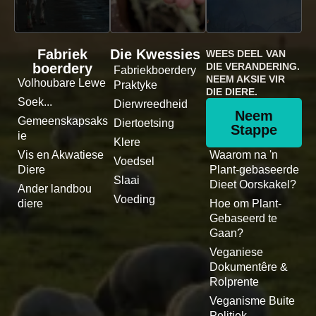
Fabriek
Die Kwessies
WEES DEEL VAN
boerdery
DIE VERANDERING.
Fabriekboerdery
NEEM AKSIE VIR
Volhoubare Lewe
Praktyke
DIE DIERE.
Soek...
Dierwreedheid
Neem
Gemeenskapsaks
Diertoetsing
Stappe
ie
Klere
Vis en Akwatiese
Waarom na 'n
Voedsel
Diere
Plant-gebaseerde
Slaai
Dieet Oorskakel?
Ander landbou
Voeding
diere
Hoe om Plant-
Gebaseerd te
Gaan?
Veganiese
Dokumentêre &
Rolprente
Veganisme Buite
Politiek