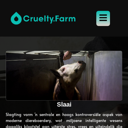
Slaai
Slagting vorm 'n sentrale en hoogs kontroversiële aspek van
moderne diereboerdery, wat miljoene intelligente wesens
daagliks blootstel aan uiterste stres, vrees en uiteindelik die