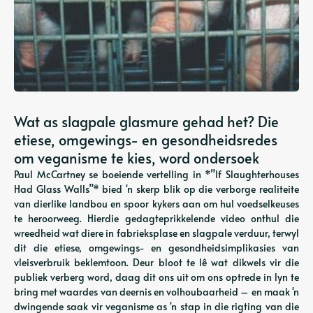
Wat as slagpale glasmure gehad het? Die
etiese, omgewings- en gesondheidsredes
om veganisme te kies, word ondersoek
Paul McCartney se boeiende vertelling in *”If Slaughterhouses
Had Glass Walls”* bied 'n skerp blik op die verborge realiteite
van dierlike landbou en spoor kykers aan om hul voedselkeuses
te heroorweeg. Hierdie gedagteprikkelende video onthul die
wreedheid wat diere in fabrieksplase en slagpale verduur, terwyl
dit die etiese, omgewings- en gesondheidsimplikasies van
vleisverbruik beklemtoon. Deur bloot te lê wat dikwels vir die
publiek verberg word, daag dit ons uit om ons optrede in lyn te
bring met waardes van deernis en volhoubaarheid – en maak 'n
dwingende saak vir veganisme as 'n stap in die rigting van die