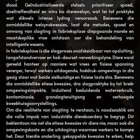
dood. Geïndustrialiseerde stelsels prioritiseer spoed,
doeltreffendheid en wins bo dierewelsyn, wat lei tot praktyke
wat dikwels intense lyding veroorsaak. Benewens die
onmiddellike welsynskwessies, laat die metodes, spoed en
omvang van slagting in fabrieksplase diepgaande morele en
maatskaplike vrae ontstaan ​​oor die behandeling van
intelligente wesens.
In fabrieksplase is die slagproses onafskeidbaar van opsluiting,
langafstandvervoer en hoë-deurset-verwerkingslyne. Diere word
gereeld hanteer op maniere wat vrees en fisiese spanning
vererger, terwyl werkers uitdagende, hoëdruk-omgewings in die
gesig staar wat beide sielkundige en fisiese laste dra. Benewens
die onmiddellike etiese kwessies, dra slagpraktyke by tot breër
omgewingsimpakte, insluitend beduidende waterverbruik,
kontaminasie, grondagteruitgang en verhoogde
kweekhuisgasvrystellings.
Om die realiteite van slagting te verstaan, is noodsaaklik om
die volle impak van industriële diereboerdery te begryp. Dit
beklemtoon nie net die etiese kwessies vir diere nie, maar ook die
omgewingskoste en die uitdagings waarmee werkers te kampe
het. Deur hierdie onderling gekoppelde kwessies te erken, help