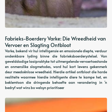
Fabrieks-Boerdery Varke: Die Wreedheid van
Vervoer en Slagting Ontbloot
Varke, bekend vir hul intelligensie en emosionele diepte, verduur
ondenkbare lyding binne die fabrieksboerderystelsel. Van
gewelddadige laaipraktyke tot uitmergelende vervoertoestande
en onmenslike slagmetodes, word hul kort lewens gekenmerk
deur meedoënlose wreedheid. Hierdie artikel ontbloot die harde
realiteite waarmee hierdie intelligente diere te kampe het, en
beklemtoon die dringende behoefte aan verandering in 'n
bedryf wat wins bo welsyn prioritiseer