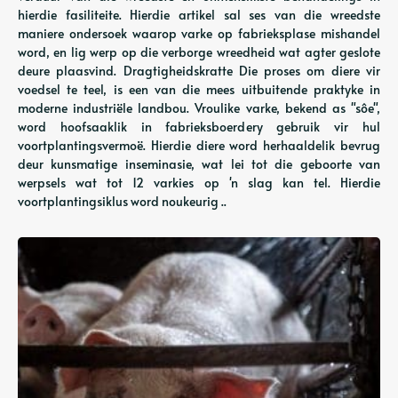
hierdie fasiliteite. Hierdie artikel sal ses van die wreedste
maniere ondersoek waarop varke op fabrieksplase mishandel
word, en lig werp op die verborge wreedheid wat agter geslote
deure plaasvind. Dragtigheidskratte Die proses om diere vir
voedsel te teel, is een van die mees uitbuitende praktyke in
moderne industriële landbou. Vroulike varke, bekend as "sôe",
word hoofsaaklik in fabrieksboerdery gebruik vir hul
voortplantingsvermoë. Hierdie diere word herhaaldelik bevrug
deur kunsmatige inseminasie, wat lei tot die geboorte van
werpsels wat tot 12 varkies op 'n slag kan tel. Hierdie
voortplantingsiklus word noukeurig ..