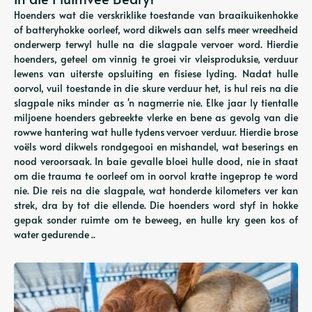
Hoenders wat die verskriklike toestande van braaikuikenhokke
of batteryhokke oorleef, word dikwels aan selfs meer wreedheid
onderwerp terwyl hulle na die slagpale vervoer word. Hierdie
hoenders, geteel om vinnig te groei vir vleisproduksie, verduur
lewens van uiterste opsluiting en fisiese lyding. Nadat hulle
oorvol, vuil toestande in die skure verduur het, is hul reis na die
slagpale niks minder as 'n nagmerrie nie. Elke jaar ly tientalle
miljoene hoenders gebreekte vlerke en bene as gevolg van die
rowwe hantering wat hulle tydens vervoer verduur. Hierdie brose
voëls word dikwels rondgegooi en mishandel, wat beserings en
nood veroorsaak. In baie gevalle bloei hulle dood, nie in staat
om die trauma te oorleef om in oorvol kratte ingeprop te word
nie. Die reis na die slagpale, wat honderde kilometers ver kan
strek, dra by tot die ellende. Die hoenders word styf in hokke
gepak sonder ruimte om te beweeg, en hulle kry geen kos of
water gedurende ..