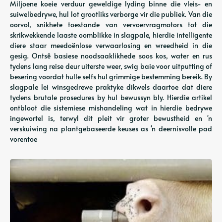
Miljoene koeie verduur geweldige lyding binne die vleis- en
suiwelbedrywe, hul lot grootliks verborge vir die publiek. Van die
oorvol, snikhete toestande van vervoervragmotors tot die
skrikwekkende laaste oomblikke in slagpale, hierdie intelligente
diere staar meedoënlose verwaarlosing en wreedheid in die
gesig. Ontsê basiese noodsaaklikhede soos kos, water en rus
tydens lang reise deur uiterste weer, swig baie voor uitputting of
besering voordat hulle selfs hul grimmige bestemming bereik. By
slagpale lei winsgedrewe praktyke dikwels daartoe dat diere
tydens brutale prosedures by hul bewussyn bly. Hierdie artikel
ontbloot die sistemiese mishandeling wat in hierdie bedrywe
ingewortel is, terwyl dit pleit vir groter bewustheid en 'n
verskuiwing na plantgebaseerde keuses as 'n deernisvolle pad
vorentoe