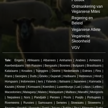
Ontmaskering van
Veganiese Mites
Regering en
Beleid
Veganiese Atlete
Veganiese
Skoonheid
VGV
Tale:
Engels
|
Afrikaans
|
Albanees
|
Amharies
|
Arabies
|
Armeens
|
Aserbeidjaans
|
Wit-Russies
|
Bengaals
|
Bosnies
|
Bulgaars
|
Brasiliaans
|
Katalaans
|
Kroaties
|
Tsjeggies
|
Deens
|
Nederlands
|
Estnies
|
Fins
|
Frans
|
Georgies
|
Duits
|
Grieks
|
Gujarati
|
Haïtiaans
|
Hebreeus
|
Hindi
|
Hongaars
|
Indonesies
|
Iers
|
Yslands
|
Italiaans
|
Japanees
|
Kannada
|
Kazaks
|
Khmer
|
Koreaans
|
Koerdies
|
Luxemburgs
|
Lao
|
Litaus
|
Letties
|
Macedonies
|
Malagasy
|
Maleis
|
Malayalam
|
Maltees
|
Marathi
|
Mongools
|
Nepalees
|
Nors
|
Pandjabi
|
Persies
|
Pools
|
Pasjto
|
Portugees
|
Roemeens
|
Russies
|
Samoaans
|
Serwies
|
Slowaaks
|
Sloweens
|