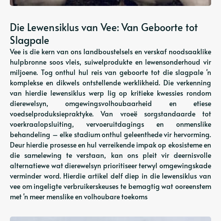
Die Lewensiklus van Vee: Van Geboorte tot
Slagpale
Vee is die kern van ons landboustelsels en verskaf noodsaaklike
hulpbronne soos vleis, suiwelprodukte en lewensonderhoud vir
miljoene. Tog onthul hul reis van geboorte tot die slagpale 'n
komplekse en dikwels ontstellende werklikheid. Die verkenning
van hierdie lewensiklus werp lig op kritieke kwessies rondom
dierewelsyn, omgewingsvolhoubaarheid en etiese
voedselproduksiepraktyke. Van vroeë sorgstandaarde tot
voerkraalopsluiting, vervoeruitdagings en onmenslike
behandeling – elke stadium onthul geleenthede vir hervorming.
Deur hierdie prosesse en hul verreikende impak op ekosisteme en
die samelewing te verstaan, kan ons pleit vir deernisvolle
alternatiewe wat dierewelsyn prioritiseer terwyl omgewingskade
verminder word. Hierdie artikel delf diep in die lewensiklus van
vee om ingeligte verbruikerskeuses te bemagtig wat ooreenstem
met 'n meer menslike en volhoubare toekoms