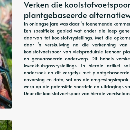
Verken die koolstofvoetspoor
plantgebaseerde alternatie
In onlangse jare was daar 'n toenemende komme
Een spesifieke gebied wat onder die loep gene
daarvan tot koolstofvrystellings. Met die opk
daar 'n verskuiwing na die verkenning van al
koolstofvoetspoor van vleisproduksie teenoor pl
en genuanseerde onderwerp. Dit behels verske
kweekhuisgasvrystellings. In hierdie artikel s
ondersoek en dit vergelyk met plantgebaseerde 
navorsing en data, sal ons die omgewingsimpak 
werp op die potensiële voordele en uitdagings v
Deur die koolstofvoetspoor van hierdie voedselopsie