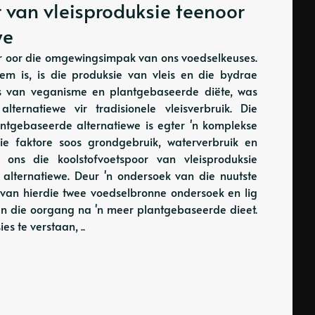
 van vleisproduksie teenoor
we
r oor die omgewingsimpak van ons voedselkeuses.
em is, is die produksie van vleis en die bydrae
oms van veganisme en plantgebaseerde diëte, was
ternatiewe vir tradisionele vleisverbruik. Die
antgebaseerde alternatiewe is egter 'n komplekse
ie faktore soos grondgebruik, waterverbruik en
al ons die koolstofvoetspoor van vleisproduksie
alternatiewe. Deur 'n ondersoek van die nuutste
van hierdie twee voedselbronne ondersoek en lig
an die oorgang na 'n meer plantgebaseerde dieet.
s te verstaan, ..