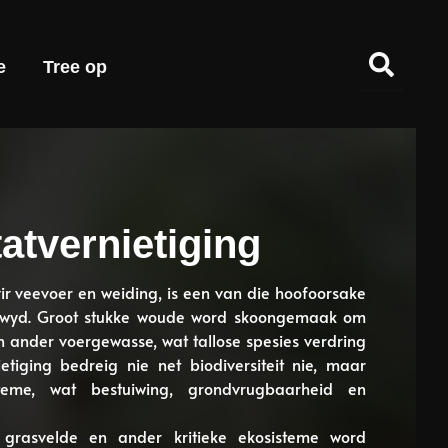
e
Tree op
atvernietiging
vir veevoer en weiding, is een van die hoofoorsake
eldwyd. Groot stukke woude word skoongemaak om
 ander voergewasse, wat tallose spesies verdring
etiging bedreig nie net biodiversiteit nie, maar
steme, wat bestuiwing, grondvrugbaarheid en
, grasvelde en ander kritieke ekosisteme word