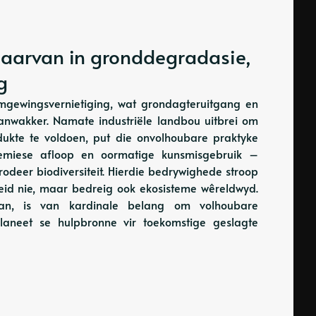
 daarvan in gronddegradasie,
g
 omgewingsvernietiging, wat grondagteruitgang en
nwakker. Namate industriële landbou uitbrei om
dukte te voldoen, put die onvolhoubare praktyke
hemiese afloop en oormatige kunsmisgebruik –
odeer biodiversiteit. Hierdie bedrywighede stroop
heid nie, maar bedreig ook ekosisteme wêreldwyd.
an, is van kardinale belang om volhoubare
laneet se hulpbronne vir toekomstige geslagte