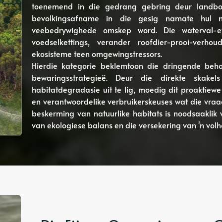
toenemend in die gedrang gebring deur landbou-u
bevolkingsafname in die gesig namate hul na
veebedrywighede omskep word. Die waterval-ef
voedselkettings, verander roofdier-prooi-verh
ekosisteme teen omgewingstressors.
Hierdie kategorie beklemtoon die dringende beh
bewaringsstrategieë. Deur die direkte skakels
habitatdegradasie uit te lig, moedig dit proaktiew
en verantwoordelike verbruikerskeuses wat die vraa
beskerming van natuurlike habitats is noodsaaklik 
van ekologiese balans en die versekering van 'n vol