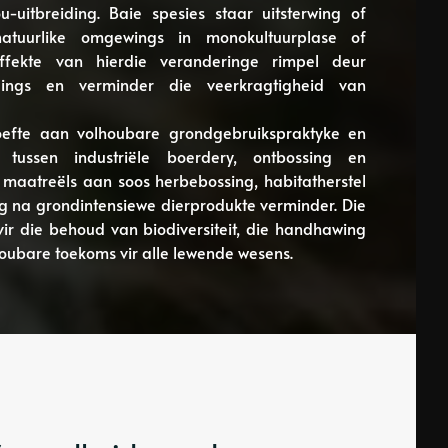
itbreiding. Baie spesies staar uitsterwing of
tuurlike omgewings in monokultuurplase of
fekte van hierdie veranderinge rimpel deur
oudings en verminder die veerkragtigheid van
oefte aan volhoubare grondgebruikspraktyke en
 tussen industriële boerdery, ontbossing en
e maatreëls aan soos herbebossing, habitatherstel
g na grondintensiewe dierprodukte verminder. Die
vir die behoud van biodiversiteit, die handhawing
houbare toekoms vir alle lewende wesens.