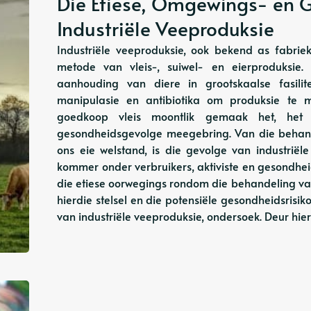
Die Etiese, Omgewings- en 
Industriële Veeproduksie
Industriële veeproduksie, ook bekend as fabrie
metode van vleis-, suiwel- en eierproduksie.
aanhouding van diere in grootskaalse fasili
manipulasie en antibiotika om produksie te m
goedkoop vleis moontlik gemaak het, het
gesondheidsgevolge meegebring. Van die behand
ons eie welstand, is die gevolge van industrië
kommer onder verbruikers, aktiviste en gesondheid
die etiese oorwegings rondom die behandeling va
hierdie stelsel en die potensiële gesondheidsrisi
van industriële veeproduksie, ondersoek. Deur hierd