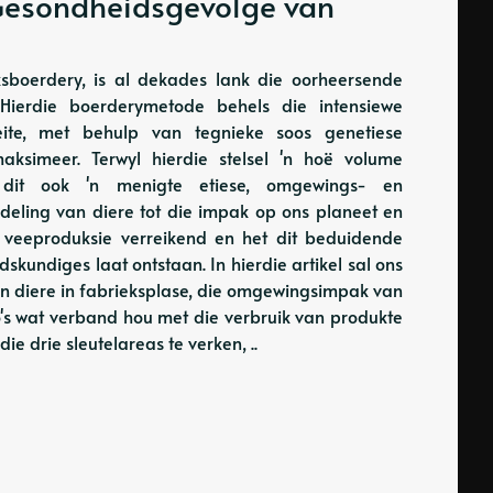
Gesondheidsgevolge van
ksboerdery, is al dekades lank die oorheersende
 Hierdie boerderymetode behels die intensiewe
teite, met behulp van tegnieke soos genetiese
aksimeer. Terwyl hierdie stelsel 'n hoë volume
 dit ook 'n menigte etiese, omgewings- en
eling van diere tot die impak op ons planeet en
le veeproduksie verreikend en het dit beduidende
skundiges laat ontstaan. In hierdie artikel sal ons
n diere in fabrieksplase, die omgewingsimpak van
ko's wat verband hou met die verbruik van produkte
ie drie sleutelareas te verken, ..