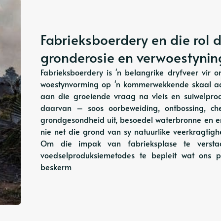
Fabrieksboerdery en die rol
gronderosie en verwoestynin
Fabrieksboerdery is 'n belangrike dryfveer vir
woestynvorming op 'n kommerwekkende skaal aa
aan die groeiende vraag na vleis en suiwelpro
daarvan – soos oorbeweiding, ontbossing, c
grondgesondheid uit, besoedel waterbronne en er
nie net die grond van sy natuurlike veerkragtig
Om die impak van fabrieksplase te versta
voedselproduksiemetodes te bepleit wat ons p
beskerm