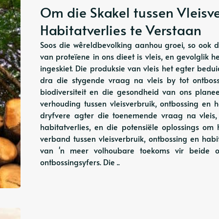
Om die Skakel tussen Vleisv
Habitatverlies te Verstaan
Soos die wêreldbevolking aanhou groei, so ook 
van proteïene in ons dieet is vleis, en gevolglik 
ingeskiet. Die produksie van vleis het egter bed
dra die stygende vraag na vleis by tot ontboss
biodiversiteit en die gesondheid van ons planee
verhouding tussen vleisverbruik, ontbossing en h
dryfvere agter die toenemende vraag na vleis,
habitatverlies, en die potensiële oplossings om
verband tussen vleisverbruik, ontbossing en habi
van 'n meer volhoubare toekoms vir beide on
ontbossingsyfers. Die ..