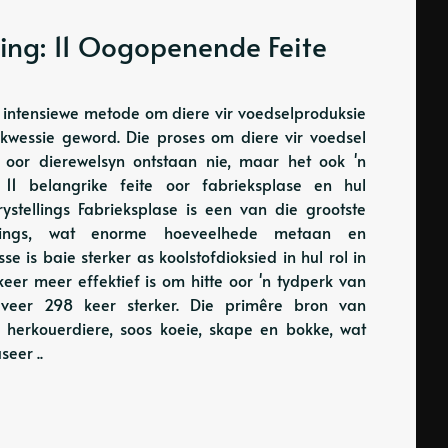
ing: 11 Oogopenende Feite
n intensiewe metode om diere vir voedselproduksie
kwessie geword. Die proses om diere vir voedsel
 oor dierewelsyn ontstaan ​​nie, maar het ook 'n
11 belangrike feite oor fabrieksplase en hul
stellings Fabrieksplase is een van die grootste
ellings, wat enorme hoeveelhede metaan en
sse is baie sterker as koolstofdioksied in hul rol in
r meer effektief is om hitte oor 'n tydperk van
eveer 298 keer sterker. Die primêre bron van
 herkouerdiere, soos koeie, skape en bokke, wat
eer ..