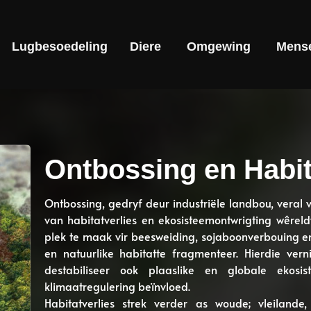
Lugbesoedeling
Diere
Omgewing
Mens
Ontbossing en Habit
Ontbossing, gedryf deur industriële landbou, veral 
van habitatverlies en ekosisteemontwrigting wêr
plek te maak vir beesweiding, sojaboonverbouing en
en natuurlike habitatte fragmenteer. Hierdie verni
destabiliseer ook plaaslike en globale ekosi
klimaatregulering beïnvloed.
Habitatverlies strek verder as woude; vleilande