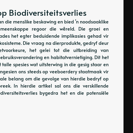
 Biodiversiteitsverlies
van die menslike beskawing en bied 'n noodsaaklike
emeenskappe regoor die wêreld. Die groei en
kades het egter beduidende implikasies gehad vir
ekosisteme. Die vraag na dierprodukte, gedryf deur
tvoorkeure, het gelei tot die uitbreiding van
ebruiksverandering en habitatvernietiging. Dit het
talle spesies wat uitsterwing in die gesig staar en
ngesien ons steeds op veeboerdery staatmaak vir
nale belang om die gevolge van hierdie bedryf op
reek. In hierdie artikel sal ons die verskillende
versiteitsverlies bygedra het en die potensiële