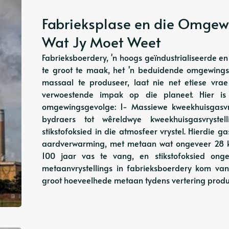
Fabrieksplase en die Omgew
Wat Jy Moet Weet
Fabrieksboerdery, 'n hoogs geïndustrialiseerde e
te groot te maak, het 'n beduidende omgewings
massaal te produseer, laat nie net etiese vrae
verwoestende impak op die planeet. Hier is 
omgewingsgevolge: 1- Massiewe kweekhuisgasvry
bydraers tot wêreldwye kweekhuisgasvryst
stikstofoksied in die atmosfeer vrystel. Hierdie ga
aardverwarming, met metaan wat ongeveer 28 kee
100 jaar vas te vang, en stikstofoksied ong
metaanvrystellings in fabrieksboerdery kom van
groot hoeveelhede metaan tydens vertering produs