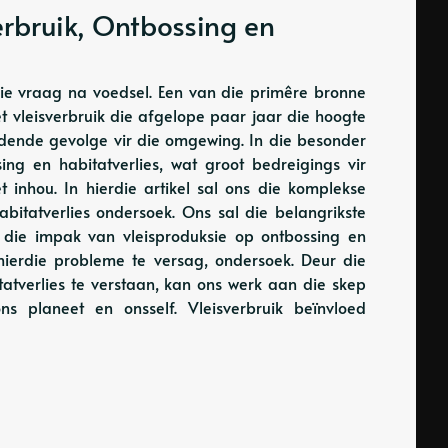
erbruik, Ontbossing en
die vraag na voedsel. Een van die primêre bronne
het vleisverbruik die afgelope paar jaar die hoogte
uidende gevolge vir die omgewing. In die besonder
ing en habitatverlies, wat groot bedreigings vir
t inhou. In hierdie artikel sal ons die komplekse
abitatverlies ondersoek. Ons sal die belangrikste
 die impak van vleisproduksie op ontbossing en
 hierdie probleme te versag, ondersoek. Deur die
tatverlies te verstaan, kan ons werk aan die skep
s planeet en onsself. Vleisverbruik beïnvloed