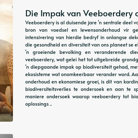
Die Impak van Veeboerdery op
Veeboerdery is al duisende jare 'n sentrale deel 
bron van voedsel en lewensonderhoud vir g
intensivering van hierdie bedryf in onlangse de
die gesondheid en diversiteit van ons planeet se 
'n groeiende bevolking en veranderende diee
veeboerdery, wat gelei het tot uitgebreide grondg
'n diepgaande impak op biodiversiteit gehad, met 
ekosisteme wat onomkeerbaar verander word. Aa
onderhoud en ekonomiese groei, is dit van kardi
biodiversiteitsverlies te ondersoek en aan te sp
maniere ondersoek waarop veeboerdery tot biodi
oplossings ..