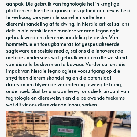
aanpak. Die gebruik van tegnologie het 'n kragtige
platform vir hierdie organisasies gebied om bewustheid
te verhoog, bewyse in te samel en wette teen
dieremishandeling af te dwing. In hierdie artikel sal ons
delf in die verskillende maniere waarop tegnologie
gebruik word om dieremishandeling te bestry. Van
hommeltuie en toesigkameras tot gespesialiseerde
sagteware en sosiale media, sal ons die innoverende
metodes ondersoek wat gebruik word om die welstand
van diere te beskerm en te bewaar. Verder sal ons die
impak van hierdie tegnologiese vooruitgang op die
stryd teen dieremishandeling en die potensiaal
daarvan om blywende verandering teweeg te bring,
ondersoek. Sluit by ons aan terwyl ons die kruispunt van
tegnologie en dierewelsyn en die belowende toekoms
wat dit vir ons dierevriende inhou, verken.