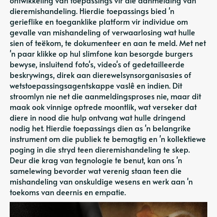
dieremishandeling. Hierdie toepassings bied 'n
gerieflike en toeganklike platform vir individue om
gevalle van mishandeling of verwaarlosing wat hulle
sien of teëkom, te dokumenteer en aan te meld. Met net
'n paar klikke op hul slimfone kan besorgde burgers
bewyse, insluitend foto's, video's of gedetailleerde
beskrywings, direk aan dierewelsynsorganisasies of
wetstoepassingsagentskappe vaslê en indien. Dit
stroomlyn nie net die aanmeldingsproses nie, maar dit
maak ook vinnige optrede moontlik, wat verseker dat
diere in nood die hulp ontvang wat hulle dringend
nodig het. Hierdie toepassings dien as 'n belangrike
instrument om die publiek te bemagtig en 'n kollektiewe
poging in die stryd teen dieremishandeling te skep.
Deur die krag van tegnologie te benut, kan ons 'n
samelewing bevorder wat verenig staan ​​teen die
mishandeling van onskuldige wesens en werk aan 'n
toekoms van deernis en empatie.