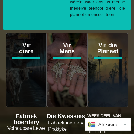
wêreld waar ons as mense
medelye teenoor diere, die
planeet en onsself toon.
Vir
Vir
Vir die
diere
Mens
Planeet
Fabriek
Die Kwessies
WEES DEEL VAN
boerdery
DIE VERANDERING.
Fabriekboerdery
Afrikaans
Afrikaans
NEEM AKSIE VIR
Volhoubare Lewe
Praktyke
DIE DIERE.