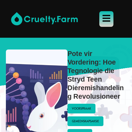
Pote vir
Vordering: Hoe
Tegnologie die
Stryd Teen
Dieremishandelin
g Revolusioneer
VOORSPRAAK
GEMEENSKAPSAKSIE