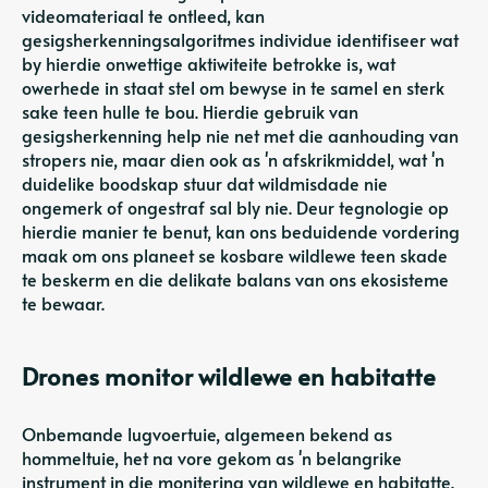
videomateriaal te ontleed, kan
gesigsherkenningsalgoritmes individue identifiseer wat
by hierdie onwettige aktiwiteite betrokke is, wat
owerhede in staat stel om bewyse in te samel en sterk
sake teen hulle te bou. Hierdie gebruik van
gesigsherkenning help nie net met die aanhouding van
stropers nie, maar dien ook as 'n afskrikmiddel, wat 'n
duidelike boodskap stuur dat wildmisdade nie
ongemerk of ongestraf sal bly nie. Deur tegnologie op
hierdie manier te benut, kan ons beduidende vordering
maak om ons planeet se kosbare wildlewe teen skade
te beskerm en die delikate balans van ons ekosisteme
te bewaar.
Drones monitor wildlewe en habitatte
Onbemande lugvoertuie, algemeen bekend as
hommeltuie, het na vore gekom as 'n belangrike
instrument in die monitering van wildlewe en habitatte.