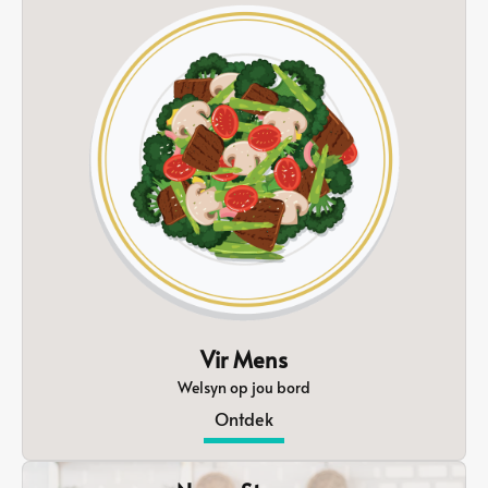
Vir Mens
Welsyn op jou bord
Ontdek