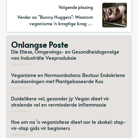
Volgende plasing
Verder as "Bunny Huggers": Waarom
veganisme 'n kragtige krag vir
dieregte is
Onlangse Poste
Die Etiese, Omgewings- en Gesondheidsgevolge
van Industriële Veeproduksie
Lees Meer »
Veganisme en Hormoonbalans: Bestuur Endokriene
Aandoeningen met Plantgebaseerde Kos
Lees Meer »
Duidelikere vel, gesonder jy: Vegan dieet vir
stralende vel en verminderde inflammasie
Lees Meer »
Hoe om na 'n veganistiese dieet oor te skakel: stap-
vir-stap gids vir beginners
Lees Meer »