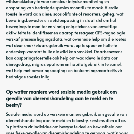
wildsmokkelary te voorkom deur intydse monitering en
opsporing van bedreigde spesies moontlik te maak. Hierdie
toestelle word aan diere, soos olifante of renosters, geheg, wat
bewaringsbewustes en wetstoepassing in staat stel om hul
bewegings te monitor en vinnig enige tekens van onwettige
aktiwiteite te identifiseer en daarop te reageer. GPS-tegnologie
verskaf presiese liggingsdata, wat owerhede help om die roetes
wat deur smokkelaars gebruik word, op te spoor en hulle te
onderskep voordat hulle die wild kan smokkel. Daarbenewens
kan opsporingstoestelle ook help om waardevolle data oor
dieregedrag, migrasiepatrone en habitatgebruik in te samel,
wat help met bewaringspogings en beskermingsmaatreëls vir
bedreigde spesies inlig.
Op watter maniere word sosiale media gebruik om
gevalle van dieremishandeling aan te meld en te
bestry?
Sosiale media word op verskeie maniere gebruik om gevalle van
dieremishandeling aan te meld en te bestry. Eerstens dien dit as
'n platform vir individue om bewyse te deel en bewustheid oor
spesifieke gevalle van dieremishandeling te verhoog, wat 'n wyer