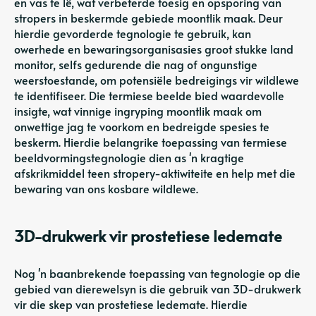
en vas te lê, wat verbeterde toesig en opsporing van
stropers in beskermde gebiede moontlik maak. Deur
hierdie gevorderde tegnologie te gebruik, kan
owerhede en bewaringsorganisasies groot stukke land
monitor, selfs gedurende die nag of ongunstige
weerstoestande, om potensiële bedreigings vir wildlewe
te identifiseer. Die termiese beelde bied waardevolle
insigte, wat vinnige ingryping moontlik maak om
onwettige jag te voorkom en bedreigde spesies te
beskerm. Hierdie belangrike toepassing van termiese
beeldvormingstegnologie dien as 'n kragtige
afskrikmiddel teen stropery-aktiwiteite en help met die
bewaring van ons kosbare wildlewe.
3D-drukwerk vir prostetiese ledemate
Nog 'n baanbrekende toepassing van tegnologie op die
gebied van dierewelsyn is die gebruik van 3D-drukwerk
vir die skep van prostetiese ledemate. Hierdie