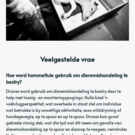
Veelgestelde vrae
Hoe word hommeltuie gebruik om dieremishandeling te
bestry?
Drones word gebruik om dieremishandeling te bestry deur te
help met toesig- en moniteringspogings. Hulle bied 'n
voëlvlugperspektief, wat owerhede in staat stel om individue
wat betrokke is by onwettige aktiwiteite, soos wilddrywing of
hondegevegte, op te spoor en op te spoor. Drones kan groot
gebiede vinnig dek, wat die tyd wat dit neem om gevalle van
dieremishandeling op te spoor en daarop te reageer, verminder.