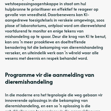
wetstoepassingsagentskappe in staat om hul
hulpbronne te prioritiseer en effektief te reageer op
gevalle van wreedheid. Daarbenewens kan KI-
aangedrewe toesigstelsels in verskeie omgewings, soos
plase of laboratoriums, ontplooi word om dierewelstand
voortdurend te monitor en enige tekens van
mishandeling op te spoor. Deur die krag van KI te benut,
kan ons 'n meer proaktiewe en doeltreffende
benadering tot die bekamping van dieremishandeling
verseker, en uiteindelik werk aan 'n wêreld waar alle
wesens met deernis en respek behandel word.
Programme vir die aanmelding van
dieremishandeling
In die moderne era het tegnologie die weg gebaan vir
innoverende oplossings in die bekamping van
dieremishandeling, en een so 'n oplossing is die
ontwikkeling van toepassings vir die aanmelding van