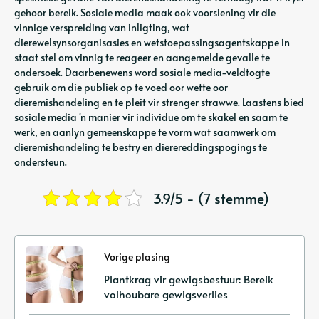
gehoor bereik. Sosiale media maak ook voorsiening vir die
vinnige verspreiding van inligting, wat
dierewelsynsorganisasies en wetstoepassingsagentskappe in
staat stel om vinnig te reageer en aangemelde gevalle te
ondersoek. Daarbenewens word sosiale media-veldtogte
gebruik om die publiek op te voed oor wette oor
dieremishandeling en te pleit vir strenger strawwe. Laastens bied
sosiale media 'n manier vir individue om te skakel en saam te
werk, en aanlyn gemeenskappe te vorm wat saamwerk om
dieremishandeling te bestry en dierereddingspogings te
ondersteun.
3.9/5 - (7 stemme)
Vorige plasing
Plantkrag vir gewigsbestuur: Bereik
volhoubare gewigsverlies