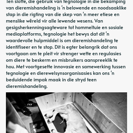
Ten slotte, die gebruik van tegnologie in die bekamping
van dieremishandeling is 'n belowende en noodsaaklike
stap in die rigting van die skep van 'n meer etiese en
menslike wêreld vir alle lewende wesens. Van
gesigsherkenningsagteware tot hommeltuie en sosiale
mediaplatforms, tegnologie het bewys dat dit 'n
waardevolle hulpmiddel is om dieremishandeling te
identifiseer en te stop. Dit is egter belangrik dat ons
voortgaan om te pleit vir strenger wette en regulasies
om diere te beskerm en misbruikers aanspreeklik te
hou. Met voortgesette innovasie en samewerking tussen
tegnologie en dierewelsynsorganisasies kan ons 'n
beduidende impak maak in die stryd teen
dieremishandeling.