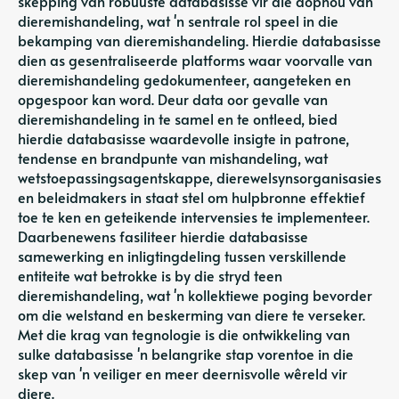
skepping van robuuste databasisse vir die dophou van
dieremishandeling, wat 'n sentrale rol speel in die
bekamping van dieremishandeling. Hierdie databasisse
dien as gesentraliseerde platforms waar voorvalle van
dieremishandeling gedokumenteer, aangeteken en
opgespoor kan word. Deur data oor gevalle van
dieremishandeling in te samel en te ontleed, bied
hierdie databasisse waardevolle insigte in patrone,
tendense en brandpunte van mishandeling, wat
wetstoepassingsagentskappe, dierewelsynsorganisasies
en beleidmakers in staat stel om hulpbronne effektief
toe te ken en geteikende intervensies te implementeer.
Daarbenewens fasiliteer hierdie databasisse
samewerking en inligtingdeling tussen verskillende
entiteite wat betrokke is by die stryd teen
dieremishandeling, wat 'n kollektiewe poging bevorder
om die welstand en beskerming van diere te verseker.
Met die krag van tegnologie is die ontwikkeling van
sulke databasisse 'n belangrike stap vorentoe in die
skep van 'n veiliger en meer deernisvolle wêreld vir
diere.