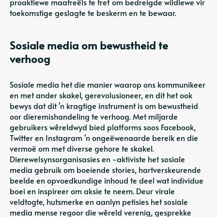
proaktiewe maatreëls te tref om bedreigde wildlewe vir
toekomstige geslagte te beskerm en te bewaar.
Sosiale media om bewustheid te
verhoog
Sosiale media het die manier waarop ons kommunikeer
en met ander skakel, gerevolusioneer, en dit het ook
bewys dat dit 'n kragtige instrument is om bewustheid
oor dieremishandeling te verhoog. Met miljarde
gebruikers wêreldwyd bied platforms soos Facebook,
Twitter en Instagram 'n ongeëwenaarde bereik en die
vermoë om met diverse gehore te skakel.
Dierewelsynsorganisasies en -aktiviste het sosiale
media gebruik om boeiende stories, hartverskeurende
beelde en opvoedkundige inhoud te deel wat individue
boei en inspireer om aksie te neem. Deur virale
veldtogte, hutsmerke en aanlyn petisies het sosiale
media mense regoor die wêreld verenig, gesprekke