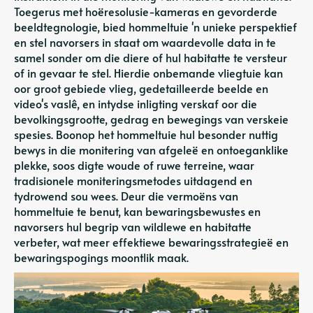
Toegerus met hoëresolusie-kameras en gevorderde
beeldtegnologie, bied hommeltuie 'n unieke perspektief
en stel navorsers in staat om waardevolle data in te
samel sonder om die diere of hul habitatte te versteur
of in gevaar te stel. Hierdie onbemande vliegtuie kan
oor groot gebiede vlieg, gedetailleerde beelde en
video's vaslê, en intydse inligting verskaf oor die
bevolkingsgrootte, gedrag en bewegings van verskeie
spesies. Boonop het hommeltuie hul besonder nuttig
bewys in die monitering van afgeleë en ontoeganklike
plekke, soos digte woude of ruwe terreine, waar
tradisionele moniteringsmetodes uitdagend en
tydrowend sou wees. Deur die vermoëns van
hommeltuie te benut, kan bewaringsbewustes en
navorsers hul begrip van wildlewe en habitatte
verbeter, wat meer effektiewe bewaringsstrategieë en
bewaringspogings moontlik maak.