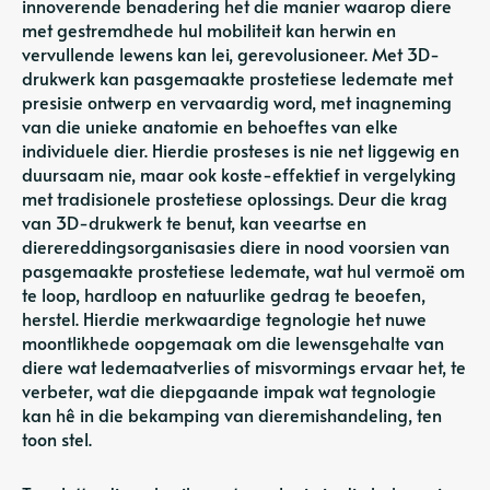
innoverende benadering het die manier waarop diere
met gestremdhede hul mobiliteit kan herwin en
vervullende lewens kan lei, gerevolusioneer. Met 3D-
drukwerk kan pasgemaakte prostetiese ledemate met
presisie ontwerp en vervaardig word, met inagneming
van die unieke anatomie en behoeftes van elke
individuele dier. Hierdie prosteses is nie net liggewig en
duursaam nie, maar ook koste-effektief in vergelyking
met tradisionele prostetiese oplossings. Deur die krag
van 3D-drukwerk te benut, kan veeartse en
dierereddingsorganisasies diere in nood voorsien van
pasgemaakte prostetiese ledemate, wat hul vermoë om
te loop, hardloop en natuurlike gedrag te beoefen,
herstel. Hierdie merkwaardige tegnologie het nuwe
moontlikhede oopgemaak om die lewensgehalte van
diere wat ledemaatverlies of misvormings ervaar het, te
verbeter, wat die diepgaande impak wat tegnologie
kan hê in die bekamping van dieremishandeling, ten
toon stel.