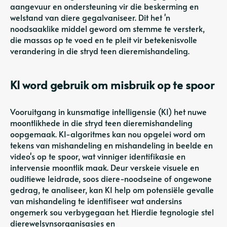
aangevuur en ondersteuning vir die beskerming en
welstand van diere gegalvaniseer. Dit het 'n
noodsaaklike middel geword om stemme te versterk,
die massas op te voed en te pleit vir betekenisvolle
verandering in die stryd teen dieremishandeling.
KI word gebruik om misbruik op te spoor
Vooruitgang in kunsmatige intelligensie (KI) het nuwe
moontlikhede in die stryd teen dieremishandeling
oopgemaak. KI-algoritmes kan nou opgelei word om
tekens van mishandeling en mishandeling in beelde en
video's op te spoor, wat vinniger identifikasie en
intervensie moontlik maak. Deur verskeie visuele en
ouditiewe leidrade, soos diere-noodseine of ongewone
gedrag, te analiseer, kan KI help om potensiële gevalle
van mishandeling te identifiseer wat andersins
ongemerk sou verbygegaan het. Hierdie tegnologie stel
dierewelsynsorganisasies en