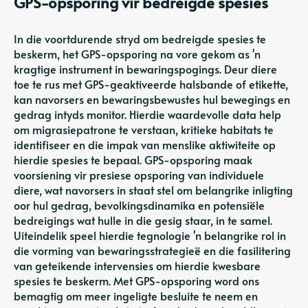
GPS-opsporing vir bedreigde spesies
In die voortdurende stryd om bedreigde spesies te
beskerm, het GPS-opsporing na vore gekom as 'n
kragtige instrument in bewaringspogings. Deur diere
toe te rus met GPS-geaktiveerde halsbande of etikette,
kan navorsers en bewaringsbewustes hul bewegings en
gedrag intyds monitor. Hierdie waardevolle data help
om migrasiepatrone te verstaan, kritieke habitats te
identifiseer en die impak van menslike aktiwiteite op
hierdie spesies te bepaal. GPS-opsporing maak
voorsiening vir presiese opsporing van individuele
diere, wat navorsers in staat stel om belangrike inligting
oor hul gedrag, bevolkingsdinamika en potensiële
bedreigings wat hulle in die gesig staar, in te samel.
Uiteindelik speel hierdie tegnologie 'n belangrike rol in
die vorming van bewaringsstrategieë en die fasilitering
van geteikende intervensies om hierdie kwesbare
spesies te beskerm. Met GPS-opsporing word ons
bemagtig om meer ingeligte besluite te neem en