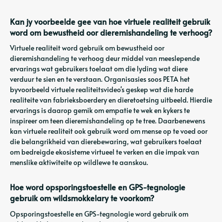
Kan jy voorbeelde gee van hoe virtuele realiteit gebruik
word om bewustheid oor dieremishandeling te verhoog?
Virtuele realiteit word gebruik om bewustheid oor
dieremishandeling te verhoog deur middel van meeslepende
ervarings wat gebruikers toelaat om die lyding wat diere
verduur te sien en te verstaan. Organisasies soos PETA het
byvoorbeeld virtuele realiteitsvideo's geskep wat die harde
realiteite van fabrieksboerdery en dieretoetsing uitbeeld. Hierdie
ervarings is daarop gemik om empatie te wek en kykers te
inspireer om teen dieremishandeling op te tree. Daarbenewens
kan virtuele realiteit ook gebruik word om mense op te voed oor
die belangrikheid van dierebewaring, wat gebruikers toelaat
om bedreigde ekosisteme virtueel te verken en die impak van
menslike aktiwiteite op wildlewe te aanskou.
Hoe word opsporingstoestelle en GPS-tegnologie
gebruik om wildsmokkelary te voorkom?
Opsporingstoestelle en GPS-tegnologie word gebruik om