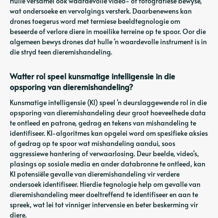
Hulle versamel ook waardevolle video- of fotografiese bewyse,
wat ondersoeke en vervolgings versterk. Daarbenewens kan
drones toegerus word met termiese beeldtegnologie om
beseerde of verlore diere in moeilike terreine op te spoor. Oor die
algemeen bewys drones dat hulle 'n waardevolle instrument is in
die stryd teen dieremishandeling.
Watter rol speel kunsmatige intelligensie in die
opsporing van dieremishandeling?
Kunsmatige intelligensie (KI) speel 'n deurslaggewende rol in die
opsporing van dieremishandeling deur groot hoeveelhede data
te ontleed en patrone, gedrag en tekens van mishandeling te
identifiseer. KI-algoritmes kan opgelei word om spesifieke aksies
of gedrag op te spoor wat mishandeling aandui, soos
aggressiewe hantering of verwaarlosing. Deur beelde, video's,
plasings op sosiale media en ander databronne te ontleed, kan
KI potensiële gevalle van dieremishandeling vir verdere
ondersoek identifiseer. Hierdie tegnologie help om gevalle van
dieremishandeling meer doeltreffend te identifiseer en aan te
spreek, wat lei tot vinniger intervensie en beter beskerming vir
diere.