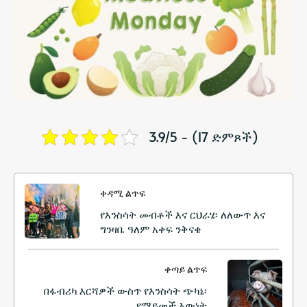
3.9/5 - (17 ድምጾች)
ቀዳሚ ልጥፍ
የእንስሳት መብቶች እና ርህራሄ፡ ለለውጥ እና
ግንዛቤ ዓለም አቀፍ ንቅናቄ
ቀጣይ ልጥፍ
በፋብሪካ እርሻዎች ውስጥ የእንስሳት ጭካኔ፡
የማይመች እውነት