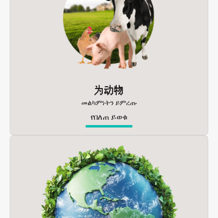
为动物
መልካምነትን ይምረጡ
የበለጠ ይወቁ