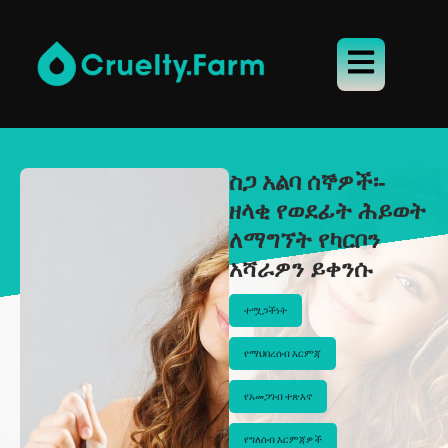
ስጋ አልባ ሰኞዎች፡-
ዘላቂ የወደፊት ሕይወት
ለማግኘት የካርቦን
አሻራዎን ይቀንሱ
ተሟጋችነት
የማህበረሰብ እርምጃ
የአመጋገብ ተጽእኖ
የግለሰብ እርምጃዎች