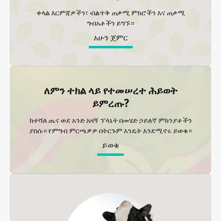
ቀላል እርምጃዎችን፣ ብልጥቅ ጠቃሚ ምክሮችን እና ጠቃሚ
ግብአቶችን ይግኙ።
አሁን ጀምር
ለምን ተክል ላይ የተመሠረተ ሕይወት
ይምረጡ?
ከተሻለ ጤና ወደ አንድ አዛኝ ፕላኔት በመሄድ ኃይለኛ ምክንያቶችን
ያስሱ። የምግብ ምርጫዎዎ በትርጉም እንዴት እንደሚኖሩ ይወቁ።
ይወቁ