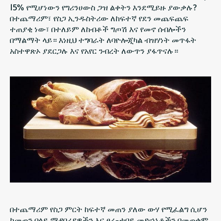
15% የሚሆነውን የግሪንሀውስ ጋዝ ልቀትን እንደሚይዙ ያውቃሉ?
በተጨማሪም፣ የስጋ ኢንዱስትሪው ለከፍተኛ የደን መጨፍጨፍ
ተጠያቂ ነው፣ በተለይም ለከብቶች ግጦሽ እና የመኖ ሰብሎችን
በማልማት ላይ። እነዚህ ተግባራት ለባዮሎጂካል ብዝሃነት መጥፋት
አስተዋጽኦ ያደርጋሉ እና የአየር ንብረት ለውጥን ያፋጥናሉ።
በተጨማሪም የስጋ ምርት ከፍተኛ መጠን ያለው ውሃ የሚፈልግ ሲሆን
ከመጠን በላይ ማዳበሪያዎችን እና ፀረ-ተባይ መድኃኒቶችን በመጠቀም