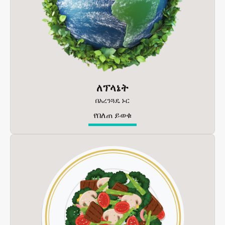
ለፕላኔት
በአረንጓዴ ኑር
የበለጠ ይወቁ