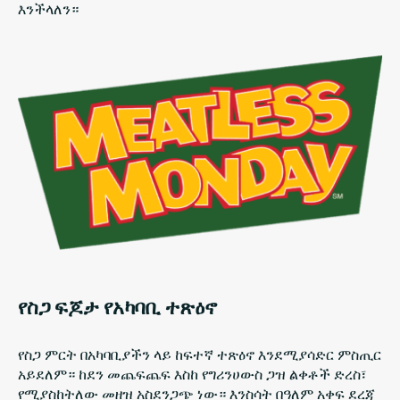
እንችላለን።
የስጋ ፍጆታ የአካባቢ ተጽዕኖ
የስጋ ምርት በአካባቢያችን ላይ ከፍተኛ ተጽዕኖ እንደሚያሳድር ምስጢር
አይደለም። ከደን መጨፍጨፍ እስከ የግሪንሀውስ ጋዝ ልቀቶች ድረስ፣
የሚያስከትለው መዘዝ አስደንጋጭ ነው። እንስሳት በዓለም አቀፍ ደረጃ