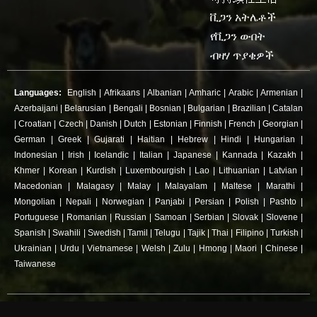
ቪጋን አትሌቶች
የቪጋን ውበት
ብዛሃ ጥያቄዎች
Languages:
English
|
Afrikaans
|
Albanian
|
Amharic
|
Arabic
|
Armenian
|
Azerbaijani
|
Belarusian
|
Bengali
|
Bosnian
|
Bulgarian
|
Brazilian
|
Catalan
|
Croatian
|
Czech
|
Danish
|
Dutch
|
Estonian
|
Finnish
|
French
|
Georgian
|
German
|
Greek
|
Gujarati
|
Haitian
|
Hebrew
|
Hindi
|
Hungarian
|
Indonesian
|
Irish
|
Icelandic
|
Italian
|
Japanese
|
Kannada
|
Kazakh
|
Khmer
|
Korean
|
Kurdish
|
Luxembourgish
|
Lao
|
Lithuanian
|
Latvian
|
Macedonian
|
Malagasy
|
Malay
|
Malayalam
|
Maltese
|
Marathi
|
Mongolian
|
Nepali
|
Norwegian
|
Panjabi
|
Persian
|
Polish
|
Pashto
|
Portuguese
|
Romanian
|
Russian
|
Samoan
|
Serbian
|
Slovak
|
Slovene
|
Spanish
|
Swahili
|
Swedish
|
Tamil
|
Telugu
|
Tajik
|
Thai
|
Filipino
|
Turkish
|
Ukrainian
|
Urdu
|
Vietnamese
|
Welsh
|
Zulu
|
Hmong
|
Maori
|
Chinese
|
Taiwanese