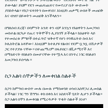
ይውላል፣ ይህም የደን መጨፍጨፍና የመኖሪያ ቤት ውድመት
ያስከትላል። የስጋ ፍላጎትን በመቀነስ፣ እነዚህን ጠቃሚ ሀብቶች መጠበቅ
እና ብዝሃ ህይወትን መጠበቅ እንችላለን።
በግለሰብ ደረጃ፣ በሳምንት አንድ ቀን ብቻ እንኳን የእፅዋትን አመጋገብ
መከተል በርካታ የጤና ጥቅሞችን ሊያስገኝ ይችላል። ከእፅዋት ላይ
የተመሰረቱ ምግቦች በተፈጥሮ ዝቅተኛ የሆነ የሳቹሬትድ ስብ እና
ኮሌስትሮል አላቸው፣ እነዚህም ከተለያዩ የልብና የደም ቧንቧ በሽታዎች
ጋር የተያያዙ ናቸው። በተጨማሪም በፋይበር፣ በቪታሚኖች እና
በማዕድናት የበለፀጉ በመሆናቸው የተሟላ እና በንጥረ ነገር የበለፀገ
አመጋገብ ይሰጣሉ።
ስጋ አልባ ሰኞዎችን ለመቀበል ስልቶች
ስጋን ከምግብ ውስጥ ሙሉ በሙሉ የማስወገድ ሀሳብ አስቸጋሪ ሊመስል
ይችላል፣ ነገር ግን ሽግግሩ ቀስ በቀስ እና አስደሳች ሂደት ሊሆን ይችላል።
ስጋ አልባ ሰኞን ለመቀበል የሚረዱዎት ጥቂት ስልቶች እነሆ፡