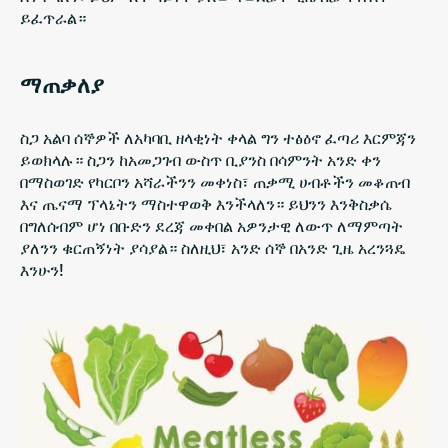
ይፈጥራል።
ማጠቃለያ
ስጋ አልባ ሰኞዎች ለአካባቢ ዘላቂነት ቀላል ግን ተፅዕኖ ፈጣሪ እርምጃን
ይወክላሉ። ስጋን ከአመጋገብ ውስጥ ቢያንስ በሳምንት አንድ ቀን
በማስወገድ የካርቦን አሻራችንን መቀነስ፣ ጠቃሚ ሀብቶችን መቆጠብ
እና ጤናማ ፕላኔትን ማስተዋወቅ እንችላለን። ይህንን እንቅስቃሴ
በግለሰብም ሆነ በቡድን ደረጃ መቀበል አዎንታዊ ለውጥ ለማምጣት
ያለንን ቁርጠኝነት ያሳያል። ስለዚህ፣ አንድ ሰኞ በአንድ ጊዜ አረንጓዴ
እንሁን!