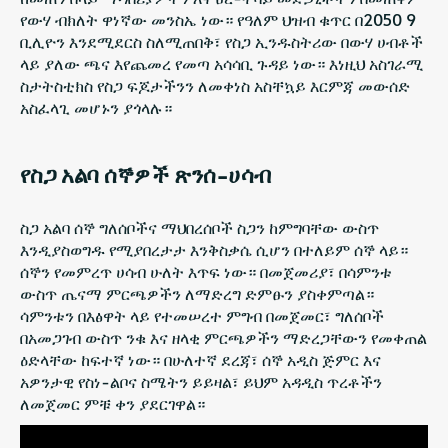
የውሃ ብክለት ዋነኛው መንስኤ ነው። የዓለም ህዝብ ቁጥር በ2050 9
ቢሊዮን እንደሚደርስ ስለሚጠበቅ፣ የስጋ ኢንዱስትሪው በውሃ ሀብቶች
ላይ ያለው ጫና እየጨመረ የመጣ አሳሳቢ ጉዳይ ነው። እነዚህ አስገራሚ
ስታትስቲክስ የስጋ ፍጆታችንን ለመቀነስ አስቸኳይ እርምጃ መውሰድ
አስፈላጊ መሆኑን ያጎላሉ።
የስጋ አልባ ሰኞዎች ጽንሰ-ሀሳብ
ስጋ አልባ ሰኞ ግለሰቦችና ማህበረሰቦች ስጋን ከምግባቸው ውስጥ
እንዲያስወግዱ የሚያበረታታ እንቅስቃሴ ሲሆን በተለይም ሰኞ ላይ።
ሰኞን የመምረጥ ሀሳብ ሁለት እጥፍ ነው። በመጀመሪያ፣ በሳምንቱ
ውስጥ ጤናማ ምርጫዎችን ለማድረግ ድምፁን ያስቀምጣል።
ሳምንቱን በእፅዋት ላይ የተመሠረተ ምግብ በመጀመር፣ ግለሰቦች
በአመጋገብ ውስጥ ንቁ እና ዘላቂ ምርጫዎችን ማድረጋቸውን የመቀጠል
ዕድላቸው ከፍተኛ ነው። በሁለተኛ ደረጃ፣ ሰኞ አዲስ ጅምር እና
አዎንታዊ የስነ-ልቦና ስሜትን ይይዛል፣ ይህም አዳዲስ ጥረቶችን
ለመጀመር ምቹ ቀን ያደርገዋል።