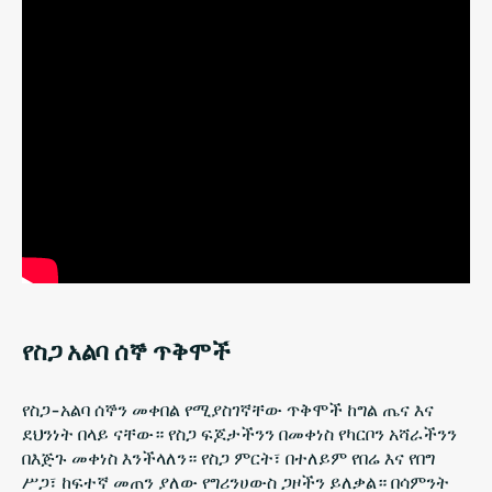
የስጋ አልባ ሰኞ ጥቅሞች
የስጋ-አልባ ሰኞን መቀበል የሚያስገኛቸው ጥቅሞች ከግል ጤና እና
ደህንነት በላይ ናቸው። የስጋ ፍጆታችንን በመቀነስ የካርቦን አሻራችንን
በእጅጉ መቀነስ እንችላለን። የስጋ ምርት፣ በተለይም የበሬ እና የበግ
ሥጋ፣ ከፍተኛ መጠን ያለው የግሪንሀውስ ጋዞችን ይለቃል። በሳምንት