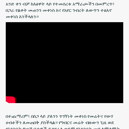
አንድ ቀን ብቻ ከእፅዋት ላይ የተመሰረቱ አማራጮችን በመምረጥ፣
በጋራ የልቀት መጠንን መቀነስ እና የአየር ንብረት ለውጥን ተፅእኖ
መቀነስ እንችላለን።
በተጨማሪም፣ በስጋ ላይ ያለንን ጥገኝነት መቀነስ የመሬትና የውሃ
ሀብቶችን ለመጠበቅ ያስችላል። የግብርና መሬት ብዙውን ጊዜ ወደ
የእንስሳት ግጦሽ ቦታዎች ይቀየራል ወይም የእንስሳት መኖ ለማልማት