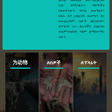
ነገር ለማጋለጥ። ዓላማችን
የለወጥነውን ጭካኔ ለመግለጥ፣
በእሱ ቦታ ርህራሄን ለመጫን እና
በመጨረሻም ሰዎች ለእንስሳት፣
ለፕላኔት እና ለራሳችን ርህራሄን
ወደምናሳይበት ዓለም ለማስተማር
ነው።
为动物
ለሰዎች
ለፕላኔት