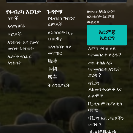
የፋብሪካ እርባታ
ጉዳዮቹ
ለውጡ አካል ሁን።
ለእንስሳት እርምጃ
ላሞች
የፋብሪካ ግብርና
ውሰድ።
ልምዶች
አሳማዎች
እርምጃ
ለእንስሳት ክس
ዶሮዎች
አድርግ
cruelty
እንስሳት እና የውሃ
በእንስሳት ላይ
ውስጥ እንስሳት
ለምን ተክል ላይ
መሞከር
የተመሰረተ ይሂዱ?
ሌሎች የሰፈሩ
服装
እንስሳት
ወደ ተክል ላይ
食物
የተመሰረተ እንዴት
ይሂዱ?
屠宰
የቪጋን
ትራንስፖርት
ዶክመንተሪዎች እና
ፊልሞች
ቪጋኒዝም ከፖለቲካ
ባሻገር
የቪጋን አፈ ታሪኮችን
መበተን
可持续性生活