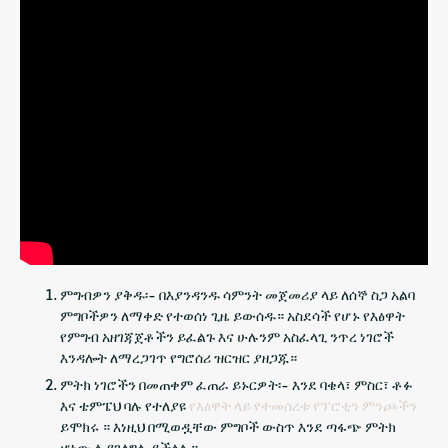
ምግብዎን ያቅዱ፡- በእያንዳንዱ ሳምንት መጀመሪያ ላይ ለሰኞ ስጋ አልባ
ምግቦችዎን ለማቀድ የተወሰነ ጊዜ ይውሰዱ። አስደሳች የሆኑ የእፅዋት
የምግብ አዘገጃጀቶችን ይፈልጉ እና ሁሉንም አስፈላጊ ንጥረ ነገሮች
እንዳሎት ለማረጋገጥ የግሮሰሪ ዝርዝር ያዘጋጁ።
ምትክ ነገሮችን በመጠቀም ፈጠራ ይኑርዎት፡- እንደ ባቄላ፣ ምስር፣ ቶፉ
እና ቴምፔህ ባሉ የተለያዩ
የእፅዋት ላይ የተመሰረቱ የፕሮቲን ምንጮችን
ይሞክሩ ። እነዚህ በሚወዷቸው ምግቦች ውስጥ እንደ ጣፋጭ ምትክ
ሆነው ሊያገለግሉ ይችላሉ።