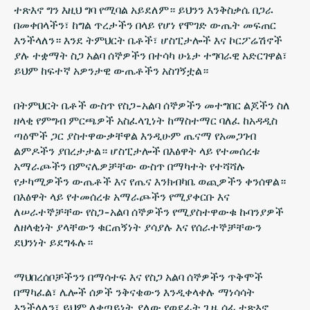
ተጽእኖ ግን እዚህ ግባ የሚባል አይደለም። ይህንን እንቅስቃሴ በጋራ
በመቀበላችን፣ ከግል ጥረታችን በላይ የሆነ የሞገድ ውጤት መፍጠር
እንችላለን። እንደ ትምህርት ቤቶች፣ ሆስፒታሎች እና ኮርፖሬሽኖች
ያሉ ተቋማት ስጋ አልባ ሰኞዎችን በተሳካ ሁኔታ ተግባራዊ አድርገዋል፣
ይህም ከፍተኛ አዎንታዊ ውጤቶችን አስገኝቷል።
በትምህርት ቤቶች ውስጥ የስጋ-አልባ ሰኞዎችን መተግበር ልጆችን ስለ
ዘላቂ የምግብ ምርጫዎች አስፈላጊነት ከማስተማር ባለፈ ከአዳዲስ
ጣዕሞች ጋር ያስተዋውቃቸዋል እንዲሁም ጤናማ የአመጋገብ
ልምዶችን ያበረታታል። ሆስፒታሎች በእፅዋት ላይ የተመሰረቱ
አማራጮችን በምናሌዎቻቸው ውስጥ በማካተት የተሻሻሉ
የታካሚዎችን ውጤቶች እና የጤና እንክብካቤ ወጪዎችን ቀንሰዋል።
በእፅዋት ላይ የተመሰረቱ አማራጮችን የሚያቀርቡ እና
ለሠራተኞቻቸው የስጋ-አልባ ሰኞዎችን የሚያስተዋውቁ ኩባንያዎች
ለዘላቂነት ያላቸውን ቁርጠኝነት ያሳያሉ እና የሰራተኞቻቸውን
ደህንነት ይደግፋሉ።
ማህበረሰቦቻችንን በማሳተፍ እና የስጋ አልባ ሰኞዎችን ጥቅሞች
በማካፈል፣ ሌሎች ሰዎች ንቅናቄውን እንዲቀላቀሉ ማነሳሳት
እንችላለን፣ ይህም ለቀጣይነት ያለው የወደፊት ጊዜ ሰፊ ተጽእኖ