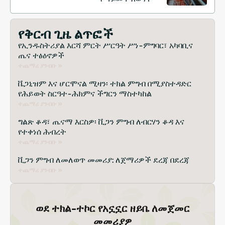
የቅርብ ጊዜ ልጥፎች
የኢንዱስትሪያል እርሻ ምርት ሥርዓት ሥነ-ምግባር፣ አካባቢና
ጤና ተፅዕኖዎች
ተጨማሪ ያንብቡ »
ቬጋኒዝም እና ሆርሞናል ሚዛን፡ ተክል ምግብ በሚያስተዳድር
የሕይወት ስርዓተ-ሕክምና ችግርን ማስተካከል
ተጨማሪ ያንብቡ »
ግልጽ ቆዳ፣ ጤናማ እርስዎ፡ ቪጋን ምግብ ለብርሃን ቆዳ እና
የተቀነሰ ሕብረት
ተጨማሪ ያንብቡ »
ቪጋን ምግብ ለመለወጥ መመሪያ: ለጀማሪዎች ደረጃ በደረጃ
ተጨማሪ ያንብቡ »
ወደ ተክል-ተኮር የአኗኗር ዘይቤ ለመጀመር
መመሪያዎ