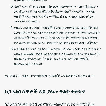
ዓለም አቀፍ ምግብን ያስሱ፡- ከተለያዩ ባህሎች የተውጣጡ የቬጀቴሪያን
እና የቪጋን የምግብ አዘገጃጀቶችን ሕያው ዓለም ይመርምሩ። አዳዲስ
ጣዕሞችን እና ንጥረ ነገሮችን መሞከር ሽግግሩን የበለጠ አስደሳች እና
አስደሳች ያደርገዋል።
የድጋፍ መረብ ይገንቡ፡- ጓደኞች፣ ቤተሰብ ወይም የስራ ባልደረቦች በስጋ
አልባ ሰኞ ጉዞዎ ላይ እንዲቀላቀሉዎት ያበረታቷቸው። የምግብ አዘገጃጀት
መመሪያዎችን ማጋራት፣ የፖትላክ ዝግጅቶችን ማስተናገድ ወይም የስራ
ቦታ ፈተና መጀመር እንኳን ተነሳሽነት እና ተጠያቂነትን ሊሰጥ ይችላል።
አትክልቶችን እንደ ዋና ክስተት አድርገው ይቀበሉ፡- ስጋን እንደ ምግብ ዋና
አካል ከመመልከት ይልቅ አስተሳሰብዎን ይቀይሩ። በምትኩ፣ በአትክልቶች፣
በእህል እና በጥራጥሬዎች ላይ ያተኮሩ ጣፋጭ እና አርኪ ምግቦችን
በመፍጠር ላይ ያተኩሩ።
ያስታውሱ፣ ቁልፉ ተሞክሮውን አስደሳች እና ዘላቂ ማድረግ ነው።
ስጋ አልባ ሰኞዎች ላይ ያለው ትልቅ ተጽእኖ
ስጋ አልባ ሰኞዎች ትንሽ እርምጃ ቢመስሉም፣ ሊኖረው የሚችለው