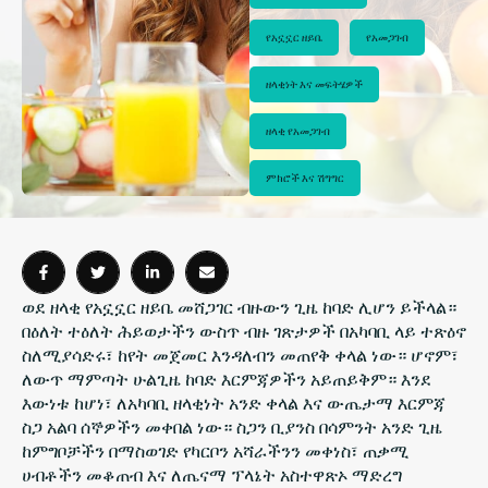
የአኗኗር ዘይቤ
የአመጋገብ
ዘላቂነት እና መፍትሄዎች
ዘላቂ የአመጋገብ
ምክሮች እና ሽግግር
ወደ ዘላቂ የአኗኗር ዘይቤ መሸጋገር ብዙውን ጊዜ ከባድ ሊሆን ይችላል።
በዕለት ተዕለት ሕይወታችን ውስጥ ብዙ ገጽታዎች በአካባቢ ላይ ተጽዕኖ
ስለሚያሳድሩ፣ ከየት መጀመር እንዳለብን መጠየቅ ቀላል ነው። ሆኖም፣
ለውጥ ማምጣት ሁልጊዜ ከባድ እርምጃዎችን አይጠይቅም። እንደ
እውነቱ ከሆነ፣ ለአካባቢ ዘላቂነት አንድ ቀላል እና ውጤታማ እርምጃ
ስጋ አልባ ሰኞዎችን መቀበል ነው። ስጋን ቢያንስ በሳምንት አንድ ጊዜ
ከምግቦቻችን በማስወገድ የካርቦን አሻራችንን መቀነስ፣ ጠቃሚ
ሀብቶችን መቆጠብ እና ለጤናማ ፕላኔት አስተዋጽኦ ማድረግ