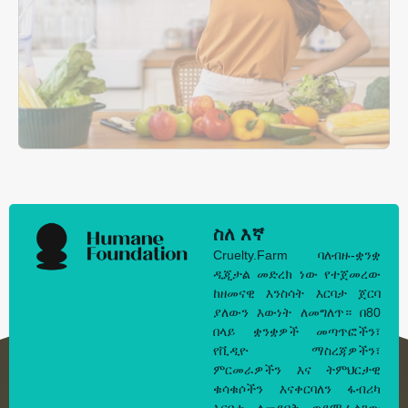
ስለ እኛ
Cruelty.Farm ባለብዙ-ቋንቋ
ዲጂታል መድረክ ነው የተጀመረው
ከዘመናዊ እንስሳት እርባታ ጀርባ
ያለውን እውነት ለመግለጥ። በ80
በላይ ቋንቋዎች መጣጥፎችን፣
የቪዲዮ ማስረጃዎችን፣
ምርመራዎችን እና ትምህርታዊ
ቁሳቁሶችን እናቀርባለን ፋብሪካ
እርባታ ለመደበቅ ወደሚፈልገው