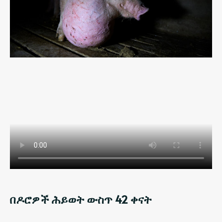
በዶሮዎች ሕይወት ውስጥ 42 ቀናት