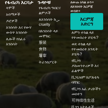
የፋብሪካ እርባታ
ጉዳዮቹ
ለውጡ አካል ሁን።
ለእንስሳት እርምጃ
ላሞች
የፋብሪካ ግብርና
ውሰድ።
ልምዶች
አሳማዎች
እርምጃ
ለእንስሳት ክس
ዶሮዎች
አድርግ
cruelty
እንስሳት እና የውሃ
በእንስሳት ላይ
ውስጥ እንስሳት
ለምን ተክል ላይ
መሞከር
የተመሰረተ ይሂዱ?
ሌሎች የሰፈሩ
服装
እንስሳት
ወደ ተክል ላይ
食物
የተመሰረተ እንዴት
ይሂዱ?
屠宰
የቪጋን
ትራንስፖርት
ዶክመንተሪዎች እና
ፊልሞች
ቪጋኒዝም ከፖለቲካ
ባሻገር
የቪጋን አፈ ታሪኮችን
መበተን
可持续性生活
ቪጋን አትሌቶች