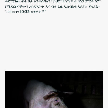
ወደሚገለጡበት ቦታ እንወሰዳለን፣ ይህም አሳማዎች በስጋ ምርት ስም
የሚደርስባቸውን አስደንጋጭ እና ብዙ ጊዜ ኢሰብአዊ አያያዝ ያሳያል።
"ርዝመት፡ 10፡33 ደቂቃዎች"