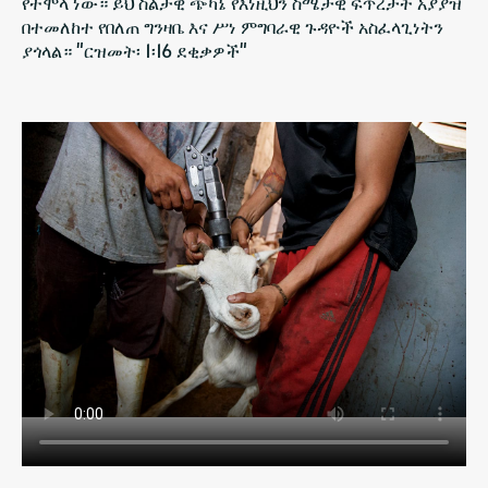
የተሞላ ነው። ይህ ስልታዊ ጭካኔ የእነዚህን ስሜታዊ ፍጥረታት አያያዝ
በተመለከተ የበለጠ ግንዛቤ እና ሥነ ምግባራዊ ጉዳዮች አስፈላጊነትን
ያጎላል። "ርዝመት፡ 1፡16 ደቂቃዎች"