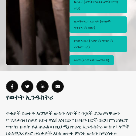
ከብቶች (ላሞች፣ የወተት ላሞች፣ የጥጃ 
ሥጋ)
ሌሎች የእርሻ እንስሳት (ፍየሎች፣ 
ጥንቸሎች፣ ወዘተ)
የዶሮ እርባታ (ዶሮዎች፣ ዳክዬዎች፣ 
ቱርኮች፣ ዝይ)
አሳማ (አሳማዎች፣ አሳማዎች)
የወተት ኢንዱስትሪ
ጥቂቶች በወተት እርሻዎች ውስጥ ላሞችና ጥጆች ያጋጠማቸውን
የማይታሰብ ስቃይ አይተዋል፤ እነዚህም በተዘጉ በሮች ጀርባ የማያቋርጥ
የጭካኔ ዑደት ይፈጠራል። በዚህ ሚስጥራዊ ኢንዱስትሪ ውስጥ፣ ላሞች
ከአስቸጋሪ የኑሮ ሁኔታዎች እስከ ወተት ምርት ውስጥ ከሚሳተፉ