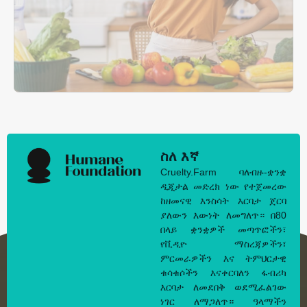
ስለ እኛ
Cruelty.Farm ባለብዙ-ቋንቋ
ዲጂታል መድረክ ነው የተጀመረው
ከዘመናዊ እንስሳት እርባታ ጀርባ
ያለውን እውነት ለመግለጥ። በ80
በላይ ቋንቋዎች መጣጥፎችን፣
የቪዲዮ ማስረጃዎችን፣
ምርመራዎችን እና ትምህርታዊ
ቁሳቁሶችን እናቀርባለን ፋብሪካ
እርባታ ለመደበቅ ወደሚፈልገው
ነገር ለማጋለጥ። ዓላማችን