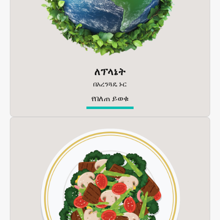
ለፕላኔት
በአረንጓዴ ኑር
የበለጠ ይወቁ