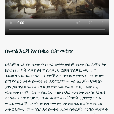
በፍየል እርሻ እና በቄራ ቤት ውስጥ
በዓለም ዙሪያ ያሉ ፍየሎች የፍየል ወተት ወይም የፍየል ስጋ ለማግኘት
በእርሻ ቦታዎች ላይ ከፍተኛ ስቃይ ይደርስባቸዋል። ህይወታቸው
ብዙውን ጊዜ በአስቸጋሪ ሁኔታዎች እና ብዝበዛ የተሞላ ሲሆን ይህም
በሚያሳዝን ሁኔታ በወጣትነት እድሜያቸው ወደ ቄራዎች እንዲገቡ
ያደርጋቸዋል። ከጠባብ፣ ንጽህና የጎደለው የመኖሪያ ቦታ እስከ በቂ
የእንስሳት ህክምና እንክብካቤ እና ከባድ የአካል ጭንቀት ድረስ፣ እነዚህ
እንስሳት በአጭር ህይወታቸው ውስጥ ብዙ ችግሮች ያጋጥሟቸዋል።
የፍየል ምርቶች ፍላጎት ይህንን የማያቋርጥ የመከራ ዑደት ይመራል፣
አጭር ህይወታቸው በስጋ እና በወተት ኢንዱስትሪዎች የንግድ ጫናዎች