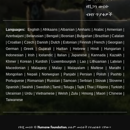
የቪጋን ውበት
ብዛሃ ጥያቄዎች
Languages:
English
|
Afrikaans
|
Albanian
|
Amharic
|
Arabic
|
Armenian
|
Azerbaijani
|
Belarusian
|
Bengali
|
Bosnian
|
Bulgarian
|
Brazilian
|
Catalan
|
Croatian
|
Czech
|
Danish
|
Dutch
|
Estonian
|
Finnish
|
French
|
Georgian
|
German
|
Greek
|
Gujarati
|
Haitian
|
Hebrew
|
Hindi
|
Hungarian
|
Indonesian
|
Irish
|
Icelandic
|
Italian
|
Japanese
|
Kannada
|
Kazakh
|
Khmer
|
Korean
|
Kurdish
|
Luxembourgish
|
Lao
|
Lithuanian
|
Latvian
|
Macedonian
|
Malagasy
|
Malay
|
Malayalam
|
Maltese
|
Marathi
|
Mongolian
|
Nepali
|
Norwegian
|
Panjabi
|
Persian
|
Polish
|
Pashto
|
Portuguese
|
Romanian
|
Russian
|
Samoan
|
Serbian
|
Slovak
|
Slovene
|
Spanish
|
Swahili
|
Swedish
|
Tamil
|
Telugu
|
Tajik
|
Thai
|
Filipino
|
Turkish
|
Ukrainian
|
Urdu
|
Vietnamese
|
Welsh
|
Zulu
|
Hmong
|
Maori
|
Chinese
|
Taiwanese
የቅጂ መብት ©
Humane Foundation.
ሁሉም መብቶች የተጠበቁት ናቸው።