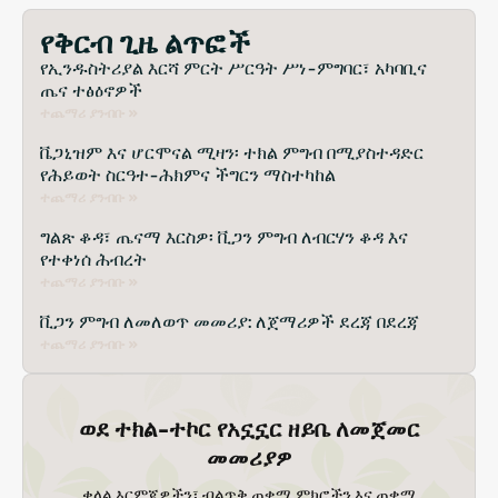
የቅርብ ጊዜ ልጥፎች
የኢንዱስትሪያል እርሻ ምርት ሥርዓት ሥነ-ምግባር፣ አካባቢና
ጤና ተፅዕኖዎች
ተጨማሪ ያንብቡ »
ቬጋኒዝም እና ሆርሞናል ሚዛን፡ ተክል ምግብ በሚያስተዳድር
የሕይወት ስርዓተ-ሕክምና ችግርን ማስተካከል
ተጨማሪ ያንብቡ »
ግልጽ ቆዳ፣ ጤናማ እርስዎ፡ ቪጋን ምግብ ለብርሃን ቆዳ እና
የተቀነሰ ሕብረት
ተጨማሪ ያንብቡ »
ቪጋን ምግብ ለመለወጥ መመሪያ: ለጀማሪዎች ደረጃ በደረጃ
ተጨማሪ ያንብቡ »
ወደ ተክል-ተኮር የአኗኗር ዘይቤ ለመጀመር
መመሪያዎ
ቀላል እርምጃዎችን፣ ብልጥቅ ጠቃሚ ምክሮችን እና ጠቃሚ