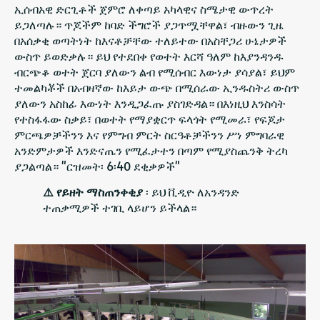
ኢሰብአዊ ድርጊቶች ጀምሮ ለቀጣይ አካላዊና ስሜታዊ ውጥረት
ይጋለጣሉ። ጥጆችም ከባድ ችግሮች ያጋጥሟቸዋል፣ ብዙውን ጊዜ
በአሰቃቂ ወጣትነት ከእናቶቻቸው ተለይተው በአስቸጋሪ ሁኔታዎች
ውስጥ ይወድቃሉ። ይህ የተደበቀ የወተት እርሻ ዓለም ከእያንዳንዱ
ብርጭቆ ወተት ጀርባ ያለውን ልብ የሚሰብር እውነታ ያሳያል፣ ይህም
ተመልካቾች በአብዛኛው ከእይታ ውጭ በሚሰራው ኢንዱስትሪ ውስጥ
ያለውን አስከፊ እውነት እንዲጋፈጡ ያስገድዳል። በእነዚህ እንስሳት
የተስፋፋው ስቃይ፣ በወተት የማያቋርጥ ፍላጎት የሚመራ፣ የፍጆታ
ምርጫዎቻችንን እና የምግብ ምርት ስርዓቶቻችንን ሥነ ምግባራዊ
አንድምታዎች እንድናጤን የሚፈታተን በጣም የሚያስጨንቅ ትረካ
ያጋልጣል። "ርዝመት፡ 6፡40 ደቂቃዎች"
⚠️ የይዘት ማስጠንቀቂያ
፡ ይህ ቪዲዮ ለአንዳንድ
ተጠቃሚዎች ተገቢ ላይሆን ይችላል።