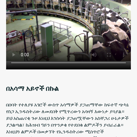
በአሳማ አይኖች በኩል
በሰባት የተለያዩ አገሮች ውስጥ አሳማዎች ያጋጠማቸው ከፍተኛ ጭካኔ
የስጋ ኢንዱስትሪው ለመደበቅ የሚጥረውን አሳዛኝ እውነታ ያሳያል።
ይህ አስጨናቂ ጉዞ እነዚህ እንስሳት ያጋጠሟቸውን አስቸጋሪ ሁኔታዎች
ያጋልጣል፣ ከሕዝብ ዓይን በጥንቃቄ የተደበቁ ልምዶችን ያብራራል።
እነዚህን ልምዶች በመቃኘት የኢንዱስትሪው ሚስጥሮች