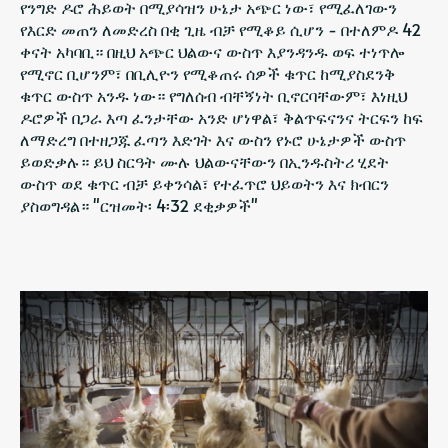
የንግድ ዶሮ ሕይወት በሚያሳዝን ሁኔታ አጭር ነው፣ የሚፈለገውን
የእርድ መጠን ለመድረስ በቂ ጊዜ ብቻ የሚቆይ ሲሆን - በተለምዶ 42
ቀናት አካባቢ። በዚህ አጭር ህልውና ውስጥ እያንዳንዱ ወፍ ተነጥሎ
የሚኖር ቢሆንም፣ በቢሊዮን የሚቆጠሩ ሰዎች ቁጥር ከሚያስደንቅ
ቁጥር ውስጥ አንዱ ነው። የግለሰብ ብቸኝነት ቢኖርባቸውም፣ እነዚህ
ዶሮዎች በጋራ እጣ ፈንታቸው አንድ ሆነዋል፣ ቅልጥፍናንና ትርፍን ከፍ
ለማድረግ በተዘጋጁ ፈጣን እድገት እና ውስን የኑሮ ሁኔታዎች ውስጥ
ይወድቃሉ። ይህ ስርዓት ሙሉ ህልውናቸውን በኢንዱስትሪ ሂደት
ውስጥ ወደ ቁጥር ብቻ ይቀንሳል፣ የተፈጥሮ ህይወትን እና ክብርን
ያስወግዳል። "ርዝመት፡ 4፡32 ደቂቃዎች"