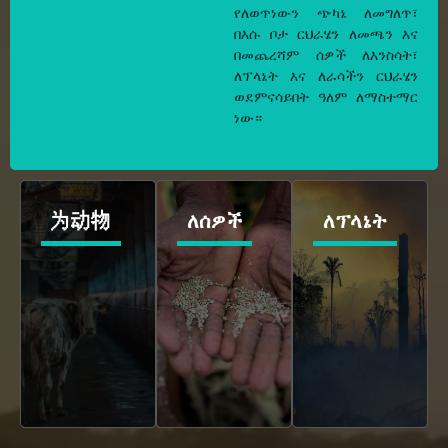
የለወጥነውን ጭካኔ ለመግለጥ፣
በእሱ ቦታ ርህራሄን ለመጫን እና
በመጨረሻም ሰዎች ለእንስሳት፣
ለፕላኔት እና ለራሳችን ርህራሄን
ወደምናሳይበት ዓለም ለማስተማር
ነው።
为动物
ለሰዎች
ለፕላኔት