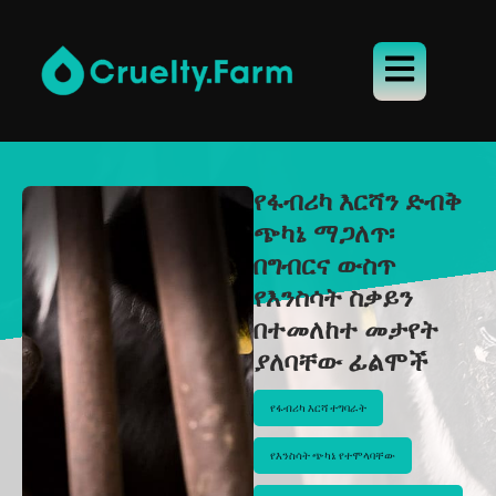
የፋብሪካ እርሻን ድብቅ
ጭካኔ ማጋለጥ፡
በግብርና ውስጥ
የእንስሳት ስቃይን
በተመለከተ መታየት
ያለባቸው ፊልሞች
የፋብሪካ እርሻ ተግባራት
የእንስሳት ጭካኔ የተሞላባቸው