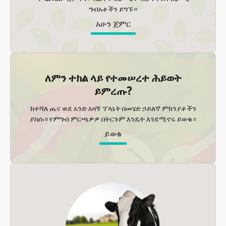
ግብአቶችን ይግኙ።
አሁን ጀምር
ለምን ተክል ላይ የተመሠረተ ሕይወት
ይምረጡ?
ከተሻለ ጤና ወደ አንድ አዛኝ ፕላኔት በመሄድ ኃይለኛ ምክንያቶችን
ያስሱ። የምግብ ምርጫዎዎ በትርጉም እንዴት እንደሚኖሩ ይወቁ።
ይወቁ