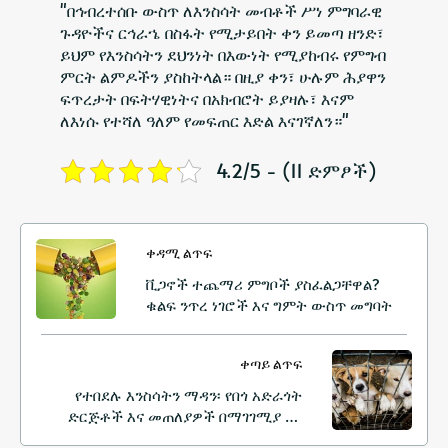
"በኅብረተሰቡ ውስጥ ለእንስሳት መብቶች ሥነ ምግባራዊ
ጉዳዮችና ርኅራኄ በስፋት የሚታይበት ቀን ይመጣ ዘንድ፣
ይህም የእንስሳትን ደህንነት በእውነት የሚያከብሩ የምግብ
ምርት ልምዶችን ያስከትላል። በዚያ ቀን፣ ሁሉም ሕያዋን
ፍጥረታት በፍትሃዊነትና በአክብሮት ይያዛሉ፣ እናም
ለእነሱ የተሻለ ዓለም የመፍጠር እድል እናገኛለን።"
4.2/5 - (11 ድምፆች)
ቀዳሚ ልጥፍ
ቪጋኖች ተጨማሪ ምግቦች ያስፈልጋቸዋል?
ቁልፍ ንጥረ ነገሮች እና ግምት ውስጥ መግባት
ቀጣይ ልጥፍ
የተበደሉ እንስሳትን ማዳን፡ የበጎ አድራጎት
ድርጅቶች እና መጠለያዎች በማገገሚያ እና
በመሟገት ህይወትን እንዴት እየለወጡ ነው