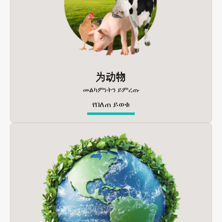
为动物
መልካምነትን ይምረጡ
የበለጠ ይወቁ