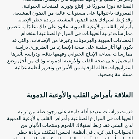
الصناعة دورًا محوريًا في إنتاج وتوريد المنتجات الحيوانية،
المعروفة باحتوائها على مستويات عالية من الدهون المشبعة.
وقد رُبط استهلاك هذه الدهون المشبعة بزيادة خطر الإصابة
بأمراض القلب والأوعية الدموية. علاوة على ذلك، غالبًا ما تتضمن
ممارسات تربية الحيوانات في المزارع الصناعية استخدام
المضادات الحيوية والهرمونات وغيرها من الإضافات، والتي قد
يكون لها آثار سلبية على صحة الإنسان. من الضروري دراسة
ممارسات صناعة الإنتاج الحيواني وفهمها بدقة، ودراسة تأثيرها
المحتمل على صحة القلب والأوعية الدموية، وذلك من أجل وضع
استراتيجيات فعّالة للوقاية من الأمراض وتعزيز أنظمة غذائية
مستدامة وصحية.
العلاقة بأمراض القلب والأوعية الدموية
قدمت دراسات عديدة أدلة دامغة على وجود صلة بين تربية
الحيوانات في المزارع الصناعية وأمراض القلب والأوعية الدموية
لدى البشر. فقد رُبط استهلاك اللحوم ومنتجات الألبان من
الحيوانات التي تُربى في أنظمة الحبس المكثف بزيادة خطر
الإصابة بأمراض مثل أمراض القلب والسكتة الدماغية وارتفاع