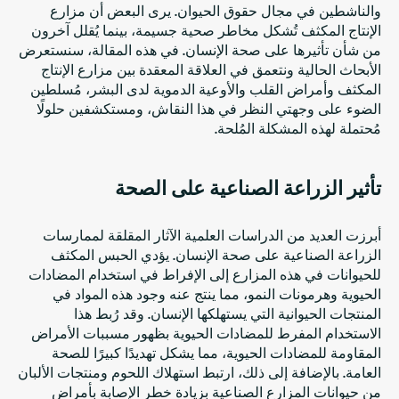
والناشطين في مجال حقوق الحيوان. يرى البعض أن مزارع
الإنتاج المكثف تُشكل مخاطر صحية جسيمة، بينما يُقلل آخرون
من شأن تأثيرها على صحة الإنسان. في هذه المقالة، سنستعرض
الأبحاث الحالية ونتعمق في العلاقة المعقدة بين مزارع الإنتاج
المكثف وأمراض القلب والأوعية الدموية لدى البشر، مُسلطين
الضوء على وجهتي النظر في هذا النقاش، ومستكشفين حلولًا
مُحتملة لهذه المشكلة المُلحة.
تأثير الزراعة الصناعية على الصحة
أبرزت العديد من الدراسات العلمية الآثار المقلقة لممارسات
الزراعة الصناعية على صحة الإنسان. يؤدي الحبس المكثف
للحيوانات في هذه المزارع إلى الإفراط في استخدام المضادات
الحيوية وهرمونات النمو، مما ينتج عنه وجود هذه المواد في
المنتجات الحيوانية التي يستهلكها الإنسان. وقد رُبط هذا
الاستخدام المفرط للمضادات الحيوية بظهور مسببات الأمراض
المقاومة للمضادات الحيوية، مما يشكل تهديدًا كبيرًا للصحة
العامة. بالإضافة إلى ذلك، ارتبط استهلاك اللحوم ومنتجات الألبان
من حيوانات المزارع الصناعية بزيادة خطر الإصابة بأمراض