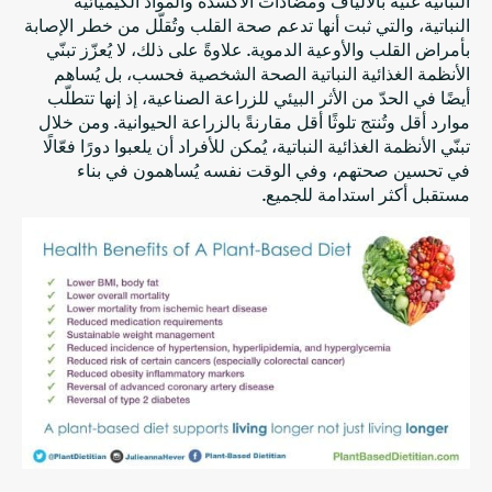
النباتية غنية بالألياف ومضادات الأكسدة والمواد الكيميائية
النباتية، والتي ثبت أنها تدعم صحة القلب وتُقلّل من خطر الإصابة
بأمراض القلب والأوعية الدموية. علاوةً على ذلك، لا يُعزّز تبنّي
الأنظمة الغذائية النباتية الصحة الشخصية فحسب، بل يُساهم
أيضًا في الحدّ من الأثر البيئي للزراعة الصناعية، إذ إنها تتطلّب
موارد أقل وتُنتج تلوثًا أقل مقارنةً بالزراعة الحيوانية. ومن خلال
تبنّي الأنظمة الغذائية النباتية، يُمكن للأفراد أن يلعبوا دورًا فعّالًا
في تحسين صحتهم، وفي الوقت نفسه يُساهمون في بناء
مستقبل أكثر استدامة للجميع.