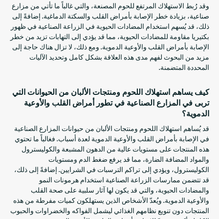
وقد رُبط الاستهلاك المرتفع للحوم المصنعة، والتي غالباً ما تأتي من مزارع
صناعية، بزيادة خطر الإصابة بأمراض القلب والسكتة الدماغية. إضافةً إلى
ذلك، قد يُسهم استخدام المضادات الحيوية في الزراعة الصناعية في ظهور
بكتيريا مقاومة للمضادات الحيوية، مما قد يؤدي إلى التهابات تزيد من خطر
الإصابة بأمراض القلب والأوعية الدموية. ومع ذلك، لا تزال هناك حاجة إلى
مزيد من البحوث لفهم مدى هذه العلاقة بشكل كامل وتحديد الآليات
المحددة المتضمنة.
كيف يساهم استهلاك اللحوم ومنتجات الألبان من الحيوانات التي
تربى في المزارع الصناعية في تطور أمراض القلب والأوعية
الدموية؟
قد يُساهم استهلاك اللحوم ومنتجات الألبان من حيوانات المزارع الصناعية
في الإصابة بأمراض القلب والأوعية الدموية لعدة أسباب. فغالباً ما تحتوي
هذه المنتجات على مستويات عالية من الدهون المشبعة والكوليسترول
والمواد المضافة الضارة، مما قد يرفع ضغط الدم ومستويات
الكوليسترول، ويؤدي إلى تراكم الترسبات في الشرايين. إضافةً إلى ذلك،
قد تتضمن ممارسات الزراعة الصناعية استخدام هرمونات النمو
والمضادات الحيوية، والتي قد يكون لها آثار سلبية على صحة القلب
والأوعية الدموية. ويُعدّ الأشخاص الذين يستهلكون كميات مفرطة من هذه
المنتجات دون تنويع نظامهم الغذائي ليشمل الفواكه والخضراوات والحبوب