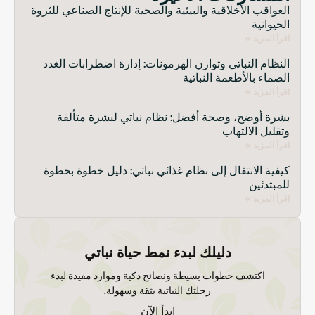
العواقب الأخلاقية والبيئية والصحية للإنتاج الصناعي للثروة
الحيوانية
اقرأ المزيد »
النظام النباتي وتوازن الهرمونات: إدارة اضطرابات الغدد
الصماء بالأطعمة النباتية
اقرأ المزيد »
بشرة أوضح، وصحة أفضل: نظام نباتي لبشرة متألقة
وتقليل الالتهاب
اقرأ المزيد »
كيفية الانتقال إلى نظام غذائي نباتي: دليل خطوة بخطوة
للمبتدئين
اقرأ المزيد »
دليلك لبدء نمط حياة نباتي
اكتشف خطوات بسيطة ونصائح ذكية وموارد مفيدة لبدء
رحلتك النباتية بثقة وسهولة.
ابدأ الآن