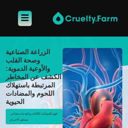
الزراعة الصناعية
وصحة القلب
والأوعية الدموية:
الكشف عن المخاطر
المرتبطة باستهلاك
اللحوم والمضادات
الحيوية
فهم الحيوانات ككائنات واعية ذات مشاعر 
تستحق الاحترام