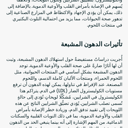
يُسهم في الإصابة بأمراض القلب والأوعية الدموية. بالإضافة إلى
ذلك، يمكن أن يؤدي الإجهاد والاكتظاظ في المزارع الصناعية إلى
تدهور صحة الحيوانات، مما يزيد من احتمالية التلوث البكتيري
في منتجات اللحوم.
تأثيرات الدهون المشبعة
أُجريت دراساتٌ مستفيضةٌ حول استهلاك الدهون المشبعة، وثبت
أن لها آثارًا ضارةً على صحة القلب والأوعية الدموية. توجد
الدهون المشبعة بشكلٍ أساسي في المنتجات الحيوانية، مثل
اللحوم الحمراء، ومنتجات الألبان كاملة الدسم، واللحوم
المصنعة. عند الإفراط في تناولها، يمكن لهذه الدهون أن ترفع
مستويات الكوليسترول الضار (LDL) في الدم. يتراكم هذا
الكوليسترول في الشرايين، مُشكِّلًا لويحاتٍ تُؤدي إلى حالةٍ
تُسمى تصلب الشرايين. يُؤدي تضيُّق الشرايين الناتج عن هذه
اللويحات إلى تقييد تدفق الدم، وزيادة خطر الإصابة بأمراض
القلب والأوعية الدموية، بما في ذلك النوبات القلبية والسكتات
الدماغية. من المهم الإشارة إلى أنه بينما ينبغي الحد من الدهون
المشبعة في النظام الغذائي، فمن الضروري استبدالها بدهونٍ