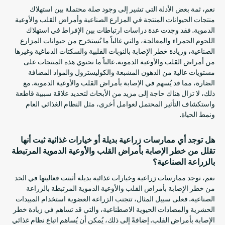
نعم، ثمة بعض الأدلة التي تشير إلى وجود صلة محتملة بين استهلاك
منتجات الحيوانات المنتجة في المزارع الصناعية وأمراض القلب والأوعية
الدموية. فقد وجدت عدة دراسات ارتباطات بين الإفراط في استهلاك
اللحوم الحمراء والمعالجة، والتي غالباً ما تُستخرج من حيوانات المزارع
الصناعية، وزيادة خطر الإصابة بالنوبات القلبية والسكتات الدماغية وغيرها
من أمراض القلب والأوعية الدموية. غالباً ما تحتوي هذه المنتجات على
مستويات عالية من الدهون المشبعة والكوليسترول والمواد المضافة
الضارة، مما قد يُسهم في الإصابة بأمراض القلب والأوعية الدموية. مع
ذلك، لا تزال هناك حاجة إلى مزيد من الأبحاث لتحديد علاقة سببية قاطعة
واستكشاف التأثير المحتمل لعوامل أخرى، مثل النظام الغذائي العام
ونمط الحياة.
هل توجد أي ممارسات زراعية بديلة أو خيارات غذائية ثبت أنها
تقلل من خطر الإصابة بأمراض القلب والأوعية الدموية المرتبطة
بالزراعة الصناعية؟
نعم، توجد ممارسات زراعية وخيارات غذائية بديلة أثبتت فعاليتها في الحد
من خطر الإصابة بأمراض القلب والأوعية الدموية المرتبطة بالزراعة
الصناعية. فعلى سبيل المثال، تتجنب الزراعة العضوية استخدام المبيدات
الحشرية والمضادات الحيوية الاصطناعية، والتي قد تساهم في زيادة خطر
الإصابة بأمراض القلب. إضافةً إلى ذلك، يُمكن أن يُساهم اتباع نظام غذائي