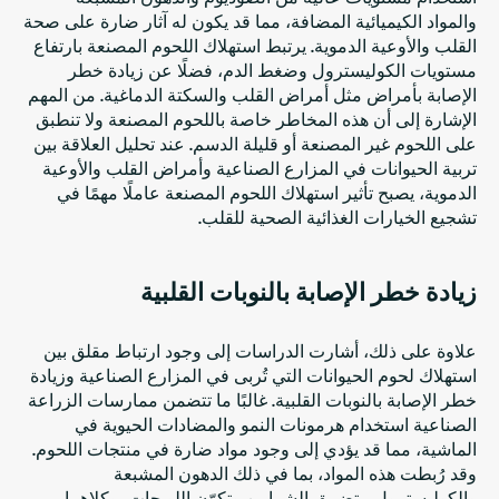
والمواد الكيميائية المضافة، مما قد يكون له آثار ضارة على صحة
القلب والأوعية الدموية. يرتبط استهلاك اللحوم المصنعة بارتفاع
مستويات الكوليسترول وضغط الدم، فضلًا عن زيادة خطر
الإصابة بأمراض مثل أمراض القلب والسكتة الدماغية. من المهم
الإشارة إلى أن هذه المخاطر خاصة باللحوم المصنعة ولا تنطبق
على اللحوم غير المصنعة أو قليلة الدسم. عند تحليل العلاقة بين
تربية الحيوانات في المزارع الصناعية وأمراض القلب والأوعية
الدموية، يصبح تأثير استهلاك اللحوم المصنعة عاملًا مهمًا في
تشجيع الخيارات الغذائية الصحية للقلب.
زيادة خطر الإصابة بالنوبات القلبية
علاوة على ذلك، أشارت الدراسات إلى وجود ارتباط مقلق بين
استهلاك لحوم الحيوانات التي تُربى في المزارع الصناعية وزيادة
خطر الإصابة بالنوبات القلبية. غالبًا ما تتضمن ممارسات الزراعة
الصناعية استخدام هرمونات النمو والمضادات الحيوية في
الماشية، مما قد يؤدي إلى وجود مواد ضارة في منتجات اللحوم.
وقد رُبطت هذه المواد، بما في ذلك الدهون المشبعة
والكوليسترول، بتضييق الشرايين وتكوّن اللويحات، وكلاهما