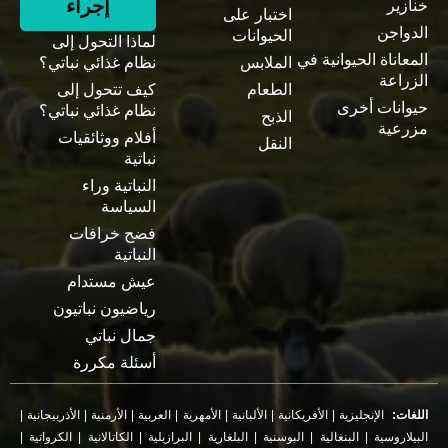
إجراء
خنازير
اختبار على
الدواجن
الحيوانات
لماذا التحول إلى
المعاناة الحيوانية في
الملابس
نظام غذائي نباتي؟
الزراعة
الطعام
كيف تتحول إلى
حيوانات أخرى
نظام غذائي نباتي؟
الذبح
مزرعية
أفلام ووثائقيات
النقل
نباتية
النباتية وراء
السياسة
فضح خرافات
النباتية
عيش مستدام
رياضيون نباتيون
جمال نباتي
أسئلة مكررة
اللغات:
الإنجليزية
|
الأفريكانية
|
الألبانية
|
الأمهرية
|
العربية
|
الأرمنية
|
الأذربيجانية
|
البيلاروسية
|
البنغالية
|
البوسنية
|
البلغارية
|
البرازيلية
|
الكاتالانية
|
الكرواتية
|