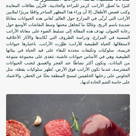
كثيرًا ما تُصوَّر الأرانب كرمز للبراءة والجاذبية، فتُزيِّن بطاقات المعايدة
وكتب قصص الأطفال. إلا أن وراء هذا المظهر الساحر واقعًا مريرًا لملايين
الأرانب التي تُربَّى في المزارع حول العالم. تُعاني هذه الحيوانات معاناةً
شديدة باسم الربح، وغالبًا ما تُتجاهل محنتها وسط النقاشات الأوسع حول
رعاية الحيوان. تهدف هذه المقالة إلى تسليط الضوء على معاناة الأرانب
المنسية في المزارع، ودراسة الظروف التي تُكابدها والآثار الأخلاقية
لاستغلالها. الحياة الطبيعية للأرانب: طوَّرت الأرانب، باعتبارها حيوانات
فريسة، سلوكيات وتكيفات محددة للبقاء على قيد الحياة في بيئاتها
الطبيعية. وهي في الأساس حيوانات عاشبة، تتغذى على مجموعة متنوعة
من النباتات، وتكون أكثر نشاطًا عند الفجر والغسق لتجنب الحيوانات
المفترسة. عندما تكون الأرانب فوق الأرض، تُظهر سلوكيات يقظة، مثل
الجلوس على رجليها الخلفيتين لمسح المنطقة بحثًا عن الخطر، والاعتماد
على حاسة الشم الحادة لديها..