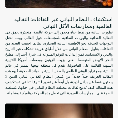
استكشاف النظام النباتي عبر الثقافات: التقاليد
العالمية وممارسات الأكل النباتي
تطورت النباتية من نمط حياة محدود إلى حركة عالمية، متجذرة بعمق في
التقاليد الغذائية والهويات الثقافية للمجتمعات حول العالم. وبينما تحتل
التوجهات الحديثة نحو الأطعمة النباتية الصدارة، لطالما احتفت العديد من
الثقافات بتناول الطعام النباتي من خلال أطباق عريقة تشكلت عبر التاريخ
والدين والاستدامة. فمن إبداعات التوفو المتنوعة في شرق آسيا إلى مطبخ
البحر الأبيض المتوسط ​​الغني بزيت الزيتون ووصفات أمريكا اللاتينية
الشهية القائمة على الفاصوليا، تقدم كل منطقة نهجها المميز في عالم
النباتية. ومع تزايد الوعي العالمي بالقضايا البيئية والفوائد الصحية، تُلهم هذه
التقاليد العريقة جيلاً جديداً من مُتبعي النظام الغذائي النباتي الذين لا
يبحثون فقط عن بدائل لذيذة، بل أيضاً عن تقدير للتنوع الثقافي. تستكشف
هذه المقالة كيف تُدمج ثقافات مختلفة النظام النباتي في حياتها، مُسلطة
الضوء على الممارسات الفريدة التي تجعل هذه الحركة ديناميكية وشاملة