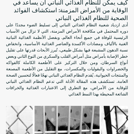
كيف يمكن للنظام الغذائي النباتي أن يساعد في
الوقاية من الأمراض المزمنة: استكشاف الفوائد
الصحية للنظام الغذائي النباتي
أدى ازدياد شعبية النظام الغذائي النباتي إلى تسليط الضوء مجددًا على
دوره المحتمل في مكافحة الأمراض المزمنة، التي لا تزال من الأسباب
الرئيسية للوفاة في جميع أنحاء العالم. وبفضل الأنظمة الغذائية النباتية
الغنية بالألياف ومضادات الأكسدة والعناصر الغذائية الأساسية، وانخفاض
نسبة الدهون المشبعة فيها بشكل طبيعي، تُبرز الأبحاث قدرتها على تقليل
خطر الإصابة بأمراض مثل أمراض القلب والسكري من النوع الثاني وبعض
أنواع السرطان. ومن خلال التركيز على الأطعمة الكاملة كالفواكه
والخضراوات والبقوليات والمكسرات، مع التقليل من الأطعمة المصنعة
والمنتجات الحيوانية، يُقدم النظام الغذائي النباتي نهجًا فعالًا لتحسين الصحة
العامة. تستكشف هذه المقالة الأدلة التي تدعم النظام الغذائي النباتي
للوقاية من الأمراض، مع التطرق إلى الاعتبارات الغذائية والخرافات
الشائعة المحيطة بهذا النمط الغذائي