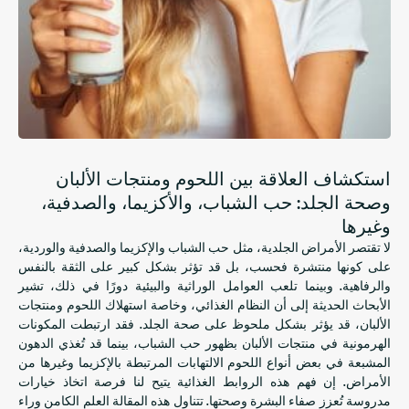
استكشاف العلاقة بين اللحوم ومنتجات الألبان
وصحة الجلد: حب الشباب، والأكزيما، والصدفية،
وغيرها
لا تقتصر الأمراض الجلدية، مثل حب الشباب والإكزيما والصدفية والوردية،
على كونها منتشرة فحسب، بل قد تؤثر بشكل كبير على الثقة بالنفس
والرفاهية. وبينما تلعب العوامل الوراثية والبيئية دورًا في ذلك، تشير
الأبحاث الحديثة إلى أن النظام الغذائي، وخاصة استهلاك اللحوم ومنتجات
الألبان، قد يؤثر بشكل ملحوظ على صحة الجلد. فقد ارتبطت المكونات
الهرمونية في منتجات الألبان بظهور حب الشباب، بينما قد تُغذي الدهون
المشبعة في بعض أنواع اللحوم الالتهابات المرتبطة بالإكزيما وغيرها من
الأمراض. إن فهم هذه الروابط الغذائية يتيح لنا فرصة اتخاذ خيارات
مدروسة تُعزز صفاء البشرة وصحتها. تتناول هذه المقالة العلم الكامن وراء