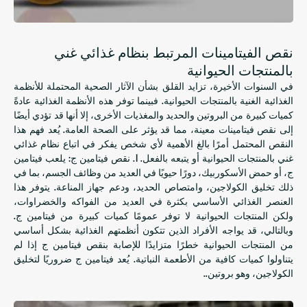
نقص الفيتامينات المرتبط بنظام غذائي غني
بالمنتجات الحيوانية
في السنوات الأخيرة، تزايد القلق بشأن الآثار الصحية المحتملة للأنظمة
الغذائية الغنية بالمنتجات الحيوانية. فبينما توفر هذه الأنظمة الغذائية عادةً
كميات كبيرة من البروتين والحديد والمغذيات الأخرى، إلا أنها قد تؤدي أيضًا
إلى نقص فيتامينات معينة، مما قد يؤثر على الصحة العامة. يُعد فهم هذا
النقص المحتمل أمرًا بالغ الأهمية لأي شخص يفكر في اتباع نظام غذائي
غني بالمنتجات الحيوانية أو يتبعه بالفعل. 1. نقص فيتامين ج: يلعب فيتامين
ج، أو حمض الأسكوربيك، دورًا حيويًا في العديد من وظائف الجسم، بما في
ذلك تخليق الكولاجين، وامتصاص الحديد، ودعم جهاز المناعة. يتوفر هذا
العنصر الغذائي الأساسي بكثرة في العديد من الفواكه والخضراوات،
ولكن المنتجات الحيوانية لا توفر عمومًا كميات كبيرة من فيتامين ج.
وبالتالي، قد يواجه الأفراد الذين تتكون أنظمتهم الغذائية بشكل أساسي
من المنتجات الحيوانية خطرًا متزايدًا للإصابة بنقص فيتامين ج إذا لم
يتناولوا كميات كافية من الأطعمة النباتية. يُعد فيتامين ج ضروريًا لتخليق
الكولاجين، وهو بروتين..