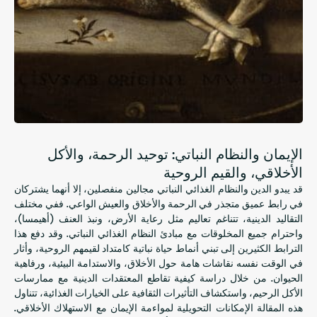
الإيمان والنظام النباتي: توحيد الرحمة، والأكل
الأخلاقي، والقيم الروحية
قد يبدو الدين والنظام الغذائي النباتي مجالين منفصلين، إلا أنهما يشتركان
في رابط عميق متجذر في الرحمة والأخلاق والعيش الواعي. ففي مختلف
التقاليد الدينية، تتناغم تعاليم مثل رعاية الأرض، ونبذ العنف (أهيمسا)،
واحترام جميع المخلوقات مع مبادئ النظام الغذائي النباتي. وقد دفع هذا
الترابط الكثيرين إلى تبني أنماط حياة نباتية كامتداد لقيمهم الروحية، وأثار
في الوقت نفسه نقاشات هامة حول الأخلاق، والاستدامة البيئية، ورفاهية
الحيوان. من خلال دراسة كيفية تقاطع المعتقدات الدينية مع ممارسات
الأكل الرحيم، واستكشاف التأثيرات الثقافية على الخيارات الغذائية، تتناول
هذه المقالة الإمكانات التحويلية لمواءمة الإيمان مع الاستهلاك الأخلاقي.