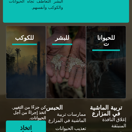
البشر التعاطف تجاه الحيوانات
والكوكب وأنفسهم.
للحيوانا
للبشر
للكوكب
ت
تربية الماشية
الحبس
كن جزءًا من التغيير.
في المزارع
اتخذ إجراءً من أجل
ممارسات تربية
الحيوانات.
إغلاق النافذة
الماشية في المزارع
المنبثقة
اتخاذ
تعذيب الحيوانات