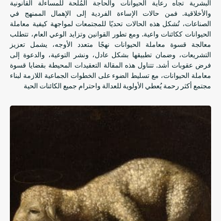
البشرية تجاه رعاية الحيوانات والحاجة المُلحة للمساءلة القانونية
والأخلاقية. فمن حالات الإساءة الفردية إلى الإهمال الممنهج في
الصناعات، تُشكل هذه الحالات تحديًا للمجتمعات لمواجهة كيفية معاملة
الحيوانات ككائنات واعية. ومع تطور القوانين وتزايد الوعي العام، تتطلب
معالجة قسوة معاملة الحيوانات نهجًا متعدد الأوجه، يشمل تعزيز
التشريعات، وضمان تطبيقها بشكل عادل، ونشر التوعية، والدعوة إلى
فرض عقوبات أشد. تتناول هذه المقالة التعقيدات المحيطة بقضايا قسوة
معاملة الحيوانات، مع تسليط الضوء على الخطوات الجماعية اللازمة لبناء
مجتمع أكثر رحمة يُعطي الأولوية للعدالة واحترام جميع الكائنات الحية