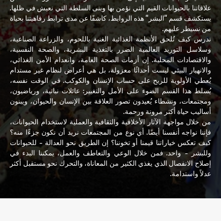
علاقاتنا بالحيوانات القيم التي نؤمن بها وبنى السلطة التي نعيش في ظلها.
يستكشف قسم "البشر" هذه الروابط، كاشفًا عن مدى ترابط رفاهيتنا بحياة
من نسيطر عليهم.
ندرس كيف تُلحق الأنظمة الغذائية الغنية باللحوم، والزراعة الصناعية،
وسلاسل التوريد العالمية الضرر بالتغذية البشرية، والصحة النفسية،
والاقتصادات المحلية. إن أزمات الصحة العامة، وانعدام الأمن الغذائي،
والانهيار البيئي ليست أحداثًا معزولة، بل هي أعراض لنظام غير مستدام
يُعطي الأولوية للربح على حساب الإنسان والكوكب. في الوقت نفسه،
يُسلط هذا القسم الضوء على الأمل والتغيير: عائلات نباتية، ورياضيون،
ومجتمعات، ونشطاء يُعيدون تصور العلاقة بين الإنسان والحيوان، ويبنون
أساليب حياة أكثر مرونة ورحمة.
من خلال مواجهة الآثار الأخلاقية والثقافية والعملية لاستخدام الحيوانات،
فإننا نواجه أنفسنا أيضًا. أي نوع من المجتمعات نريد أن نكون جزءًا منه؟
كيف تعكس خياراتنا قيمنا أو تخوننا؟ إن الطريق نحو العدالة - للحيوانات
وللبشر - واحد. فمن خلال الوعي والتعاطف والعمل، يمكننا البدء في
إصلاح الانفصال الذي يغذي الكثير من المعاناة، والتحرك نحو مستقبل أكثر
عدلاً واستدامة.