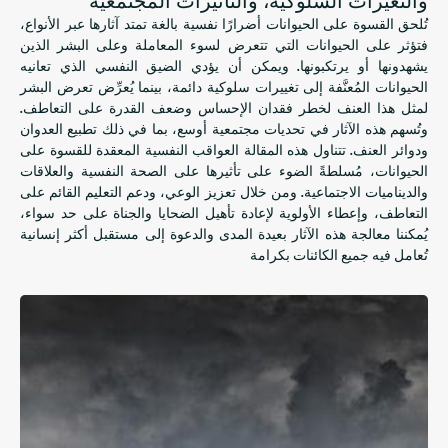
والتغيرات السلوكية، والتأثيرات المجتمعية
تُلحق القسوة على الحيوانات أضرارًا نفسية بالغة تمتد آثارها عبر الأنواع،
فتؤثر على الحيوانات التي تتعرض لسوء المعاملة وعلى البشر الذين
يشهدونها أو يرتكبونها. ويمكن أن يؤدي الضيق النفسي الذي تعانيه
الحيوانات المُعنَّفة إلى تغييرات سلوكية دائمة، بينما يُعرِّض تعرض البشر
لمثل هذا العنف لخطر فقدان الإحساس وضعف القدرة على التعاطف.
وتُسهم هذه الآثار في تحديات مجتمعية أوسع، بما في ذلك تطبيع العدوان
ودوائر العنف. تتناول هذه المقالة العواقب النفسية المعقدة للقسوة على
الحيوانات، مُسلطةً الضوء على تأثيرها على الصحة النفسية والعلاقات
والديناميات الاجتماعية. ومن خلال تعزيز الوعي، ودعم التعليم القائم على
التعاطف، وإعطاء الأولوية لإعادة تأهيل الضحايا والجناة على حد سواء،
يُمكننا معالجة هذه الآثار بعيدة المدى والدعوة إلى مستقبل أكثر إنسانية
تُعامل فيه جميع الكائنات بكرامة