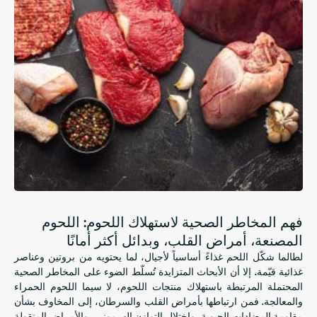
فهم المخاطر الصحية لاستهلاك اللحوم: اللحوم
المصنعة، أمراض القلب، وبدائل أكثر أمانًا
لطالما شكّل اللحم غذاءً أساسياً لأجيال، لما يحتويه من بروتين وعناصر
غذائية قيّمة. إلا أن الأبحاث المتزايدة تُسلّط الضوء على المخاطر الصحية
المحتملة المرتبطة باستهلاك منتجات اللحوم، لا سيما اللحوم الحمراء
والمعالجة. فمن ارتباطها بأمراض القلب والسرطان، إلى المخاوف بشأن
مقاومة المضادات الحيوية، واختلال التوازن الهرموني، والأمراض المنقولة