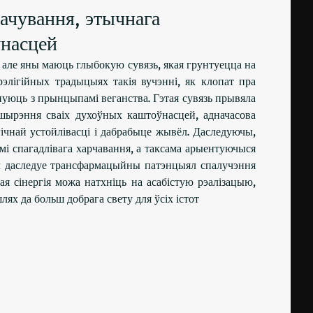
пачування, этычнага
ўнасцей
і, але яны маюць глыбокую сувязь, якая грунтуецца на
элігійных традыцыях такія вучэнні, як клопат пра
мануюць з прынцыпамі веганства. Гэтая сувязь прывяла
шырэння сваіх духоўных каштоўнасцей, адначасова
гічнай устойлівасці і дабрабыце жывёл. Даследуючы,
мі спагадлівага харчавання, а таксама арыентуючыся
л даследуе трансфармацыйны патэнцыял спалучэння
я сінергія можа натхніць на асабістую рэалізацыю,
ях да больш добрага свету для ўсіх істот