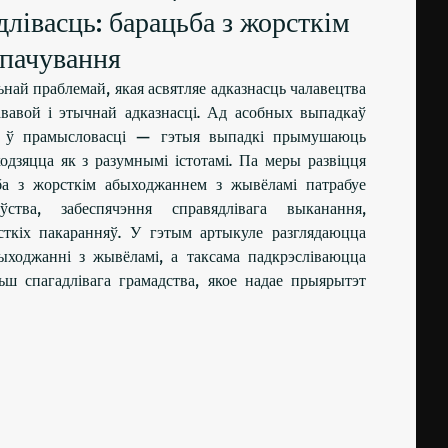
длівасць: барацьба з жорсткім
спачування
най праблемай, якая асвятляе адказнасць чалавецтва
ававой і этычнай адказнасці. Ад асобных выпадкаў
ня ў прамысловасці — гэтыя выпадкі прымушаюць
одзяцца як з разумнымі істотамі. Па меры развіцця
ьба з жорсткім абыходжаннем з жывёламі патрабуе
ўства, забеспячэння справядлівага выканання,
сткіх пакаранняў. У гэтым артыкуле разглядаюцца
быходжанні з жывёламі, а таксама падкрэсліваюцца
ьш спагадлівага грамадства, якое надае прыярытэт