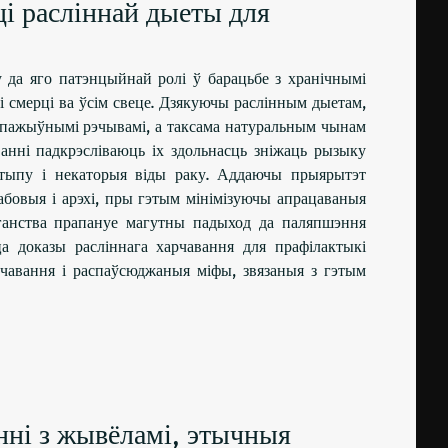
ці расліннай дыеты для
у да яго патэнцыйнай ролі ў барацьбе з хранічнымі
і смерці ва ўсім свеце. Дзякуючы раслінным дыетам,
і пажыўнымі рэчывамі, а таксама натуральным чынам
анні падкрэсліваюць іх здольнасць зніжаць рызыку
2 тыпу і некаторыя віды раку. Аддаючы прыярытэт
бабовыя і арэхі, пры гэтым мінімізуючы апрацаваныя
ганства прапануе магутны падыход да паляпшэння
ца доказы расліннага харчавання для прафілактыкі
рчавання і распаўсюджаныя міфы, звязаныя з гэтым
нні з жывёламі, этычныя