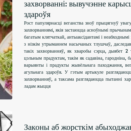
захворванні: вывучэнне карыс
здароўя
Рост папулярнасці веганства зноў прыцягнуў уваг
захворваннямі, якія застаюцца асноўнымі прычынам
багатым клятчаткай, антыаксідантамі і неабходным
з нізкім утрыманнем насычаных тлушчаў, даследав
такіх захворванняў, як хваробы сэрца, дыябет 
цэльным прадуктам, такім як садавіна, гародніна, 
варыянты і прадукты жывёльнага паходжання, ве
агульнага здароўя. У гэтым артыкуле разглядаюц
захворванняў, а таксама разглядаюцца пытанні ха
ладам жыцця
Законы аб жорсткім абыходжа