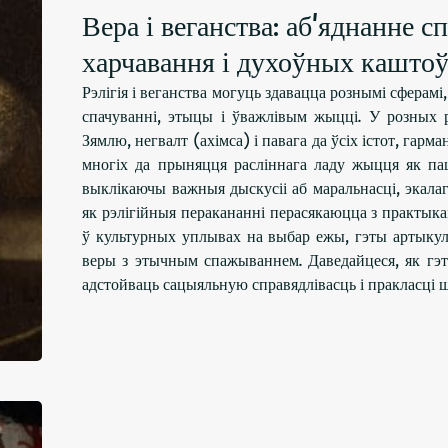
Вера і веганства: аб'яднанне с
харчавання і духоўных кашто
Рэлігія і веганства могуць здавацца рознымі сферам
спачуванні, этыцы і ўважлівым жыцці. У розных р
Зямлю, негвалт (ахімса) і павага да ўсіх істот, гар
многіх да прыняцця расліннага ладу жыцця як па
выклікаючы важныя дыскусіі аб маральнасці, экала
як рэлігійныя перакананні перасякаюцца з практыка
ў культурных уплывах на выбар ежы, гэты артыку
веры з этычным спажываннем. Даведайцеся, як гэта
адстойваць сацыяльную справядлівасць і пракласці шл