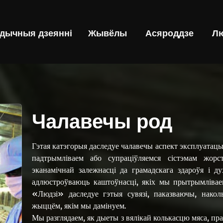
ычныя дзеянні
Жывёлы
Асяроддзе
Лю
Чалавечы род
Гэтая катэгорыя даследуе чалавечы аспект эксплуатацы
падтрымліваем або супраціўляемся сістэмам жор
эканамічнай залежнасці да грамадскага здароўя і 
адлюстроўваюць каштоўнасці, якіх мы прытрымліваем
«Людзі» даследуе гэтыя сувязі, паказваючы, нако
жыццём, якім мы дамінуем.
Мы разглядаем, як дыеты з вялікай колькасцю мяса, пр