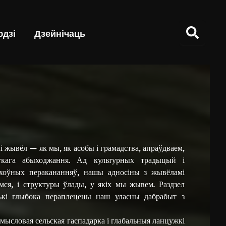
дзі
Дзейнічаць
і жывёл — як мы, як асобы і грамадства, апраўдваем,
сткага абыходжання. Ад культурных традыцый і
духоўных перакананняў, нашы адносіны з жывёламі
ся, і структуры ўлады, у якіх мы жывем. Раздзел
лькі глыбока пераплецены наш уласны дабрабыт з
амысловая сельская гаспадарка і глабальныя ланцужкі