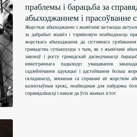
праблемы і барацьба за справя
абыходжаннем і прасоўванне 
Жорсткае абыходжанне з жывёламі застаецца актуаль
за дабрабыт жывёл і тэрміновую неабходнасць пр
жорсткага абыходжання да сістэмнага грэбаван
грамадства сутыкнуцца з тым, як з жывёламі абых
законаў і росту грамадскай дасведчанасці барац
шматграннага падыходу: умацавання заканада
садзейнічання адукацыі і адстойвання больш жор
складанасці, звязаныя са справамі аб жорсткім а
калектыўныя крокі, неабходныя для пабудовы бол
справядлівасці і павазе да ўсіх жывых істот