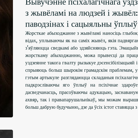
Вывучэнне псіхалагічнага ўзд
з жывёламі на людзей і жывёл
паводзінах і сацыяльны ўплыў
Жорсткае абыходжанне з жывёламі наносіць глыбок
відах, уплываючы як на саміх жывёл, якія падвярг
з'яўляюцца сведкамі або здзяйсняюць гэта. Эмацый
жорсткаму абыходжанню, можа прывесці да праця
уздзеянне такога гвалту рызыкуе дэсенсібілізацыяй 
спрыяюць больш шырокім грамадскім праблемам, у т
гэтым артыкуле разглядаюцца складаныя псіхалагі
падкрэсліваючы яго ўплыў на псіхічнае здаро
дасведчанасць, прасоўваючы адукацыю, заснаваную
ахвяр, так і правапарушальнікаў, мы можам выраш
больш дабрую будучыню, дзе да ўсіх істот ставяцца 