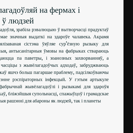
агадоўляй на фермах і
 ў людзей
адоўля, зрабіла рэвалюцыю ў вытворчасці прадуктаў
 мае значныя выдаткі на здароўе чалавека. Акрамя
ялізаваная сістэма ўяўляе сур'ёзную рызыку для
еныя, антысанітарныя ўмовы на фабрыках ствараюць
адаюцца па паветры, і зоанозных захворванняў, а
я часціцы з жывёлагадоўчых адходаў, забруджваюць
ыкаў яшчэ больш пагаршае праблему, падсілкоўваючы
ячэнне рэспіраторных інфекцый. У гэтым артыкуле
фабрычнай жывёлагадоўлі і рызыкамі для здароўя
каў, бліжэйшыя супольнасці, спажыўцоў і грамадскае
ыя рашэнні для абароны як людзей, так і планеты