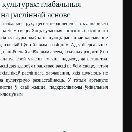
 культурах: глабальныя
на расліннай аснове
ў глабальны рух, цесна пераплецены з кулінарнымі
 па ўсім свеце. Хоць сучасныя тэндэнцыі расліннага
огія культуры здаўна шануюць расліннае харчаванне
 рэлігіяй і ўстойлівым развіццём. Ад універсальных
і, напоўненай аліўкавым алеем, і сытных рэцэптаў на
рапануе свой уласны смачны падыход да веганства.
сці для здароўя працягвае расці ва ўсім свеце, гэтыя
хільнікаў расліннага харчавання, якія шукаюць не
 за культурную разнастайнасць. У гэтым артыкуле
ганства ў сваё жыццё, падкрэсліваючы ўнікальныя
інклюзіўным