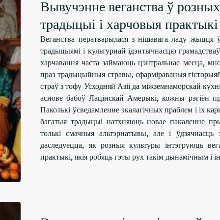
Вывучэнне веганства ў розных
традыцыі і харчовыя практыкі 
Веганства ператварылася з нішавага ладу жыцця 
традыцыямі і культурнай ідэнтычнасцю грамадстваў
харчавання часта займаюць цэнтральнае месца, мн
праз традыцыйныя стравы, сфарміраваныя гісторыяй,
страў з тофу Усходняй Азіі да міжземнаморскай кухн
аснове бабоў Лацінскай Амерыкі, кожны рэгіён п
Паколькі ўсведамленне экалагічных праблем і іх кары
багатыя традыцыі натхняюць новае пакаленне пры
толькі смачныя альтэрнатывы, але і ўдзячнасць
даследуецца, як розныя культуры інтэгруюць ве
практыкі, якія робяць гэты рух такім дынамічным і 