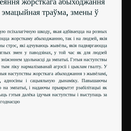
зеяння жорсткага абыходжання
: эмацыйная траўма, змены ў
ую псіхалагічную шкоду, якая адбіваецца на розных
аюцца жорсткаму абыходжанню, так і на людзей, якія
ны стрэс, які адчуваюць жывёлы, якія падвяргаюцца
глых змен у паводзінах, у той час як для людзей
і зніжэннем здольнасці да эмпатыі. Гэтыя наступствы
ым ліку нармалізаванай агрэсіі і цыклам гвалту. У
чныя наступствы жорсткага абыходжання з жывёламі,
ўе, адносіны і сацыяльную дынаміку. Павышаючы
 на эмпатыі, і надаючы прыярытэт рэабілітацыі як
ыць гэтыя далёка ідучыя наступствы і выступаць за
з годнасцю