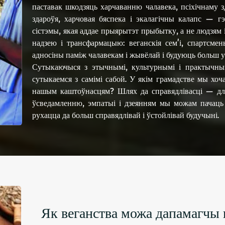
паставак шкодзяць харчаванню чалавека, псіхічнаму 
здароўя, харчовая бяспека і экалагічны калапс — гэ
сістэмы, якая аддае прыярытэт прыбытку, а не людзям і
надзею і трансфармацыю: веганскія сем'і, спартсмен
адносіны паміж чалавекам і жывёлай і будуюць больш 
Сутыкаючыся з этычнымі, культурнымі і практычны
сутыкаемся з самімі сабой. У якім грамадстве мы хо
нашым каштоўнасцям? Шлях да справядлівасці — для
ўсведамленню, эмпатыі і дзеянням мы можам пачаць ад
рухацца да больш справядлівай і ўстойлівай будучыні.
Як веганства можа дапамагчы 