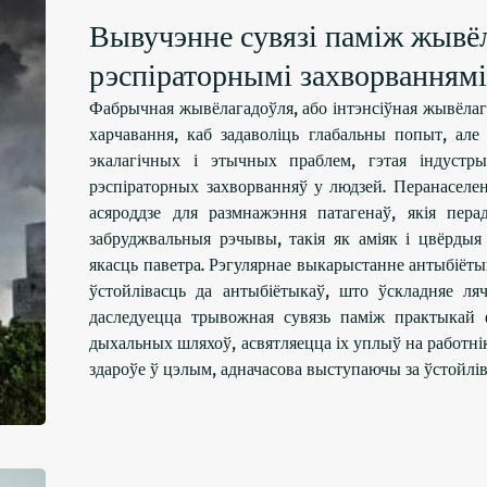
Вывучэнне сувязі паміж жывёл
рэспіраторнымі захворваннямі
Фабрычная жывёлагадоўля, або інтэнсіўная жывёлаг
харчавання, каб задаволіць глабальны попыт, але
экалагічных і этычных праблем, гэтая індустры
рэспіраторных захворванняў у людзей. Перанасел
асяроддзе для размнажэння патагенаў, якія пер
забруджвальныя рэчывы, такія як аміяк і цвёрды
якасць паветра. Рэгулярнае выкарыстанне антыбіёт
ўстойлівасць да антыбіётыкаў, што ўскладняе л
даследуецца трывожная сувязь паміж практыкай 
дыхальных шляхоў, асвятляецца іх уплыў на работні
здароўе ў цэлым, адначасова выступаючы за ўстойлів