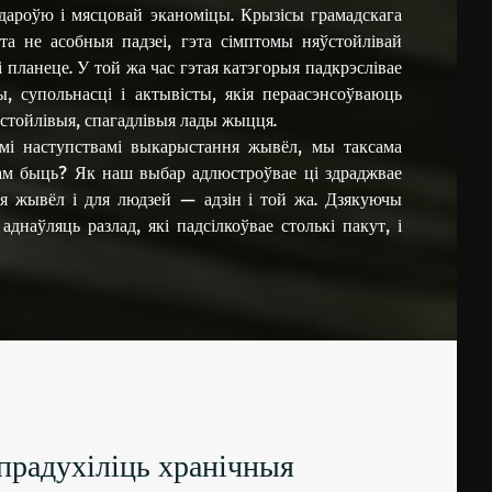
здароўю і мясцовай эканоміцы. Крызісы грамадскага
та не асобныя падзеі, гэта сімптомы няўстойлівай
 планеце. У той жа час гэтая катэгорыя падкрэслівае
ы, супольнасці і актывісты, якія пераасэнсоўваюць
устойлівыя, спагадлівыя лады жыцця.
мі наступствамі выкарыстання жывёл, мы таксама
чам быць? Як наш выбар адлюстроўвае ці здраджвае
 жывёл і для людзей — адзін і той жа. Дзякуючы
наўляць разлад, які падсілкоўвае столькі пакут, і
прадухіліць хранічныя