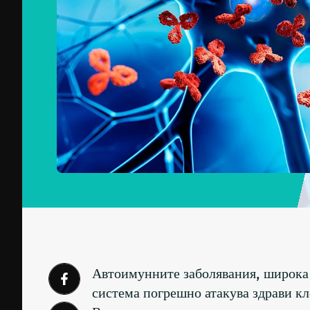
Автоимунните заболявания, широка к
система погрешно атакува здрави кле