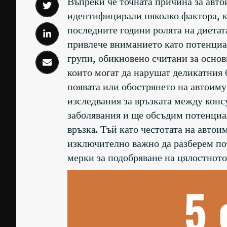
Въпреки че точната причина за авто
идентифицирали няколко фактора, ко
последните години ролята на диета
привлече вниманието като потенциа
групи, обикновено считани за основ
които могат да нарушат деликатния 
появата или обострянето на автоиму
изследвания за връзката между кон
заболявания и ще обсъдим потенциал
връзка. Тъй като честотата на автои
изключително важно да разберем по
мерки за подобряване на цялостното