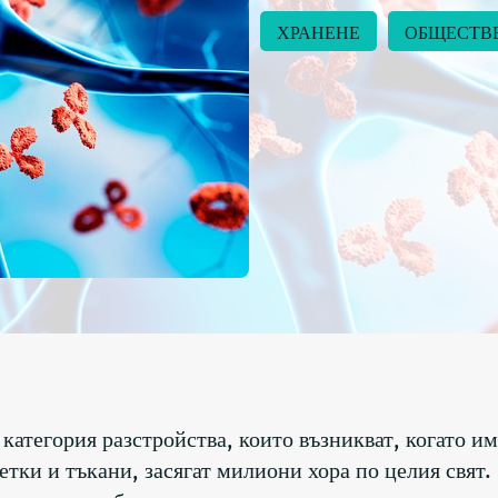
ХРАНЕНЕ
ОБЩЕСТВЕ
атегория разстройства, които възникват, когато и
тки и тъкани, засягат милиони хора по целия свят.