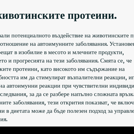
животинските протеини.
вали потенциалното въздействие на животинските 
 отношение на автоимунните заболявания. Установен
ещат в изобилие в месото и млечните продукти,
о и прогресията на тези заболявания. Смята се, че
ките протеини, като високото им съдържание на
ността им да стимулират възпалителни реакции, и
о на автоимунни реакции при чувствителни индивиди
следвания, за да се разбере напълно сложната връз
ите заболявания, тези открития показват, че вклю
и в диетата може да бъде полезен подход за управл
ия.