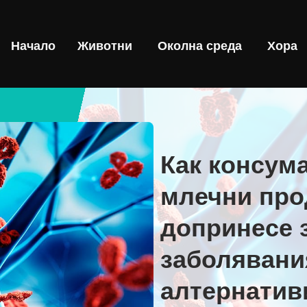
Начало
Животни
Околна среда
Хора
Как консума
млечни про
допринесе 
заболявани
алтернатив