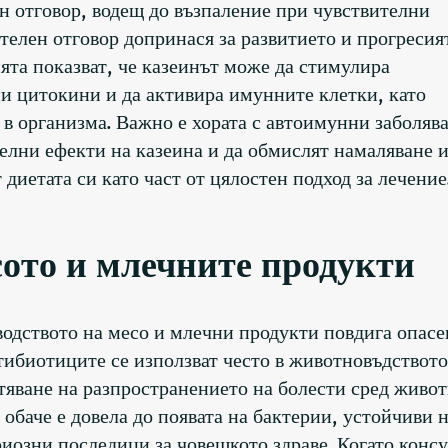
н отговор, водещ до възпаление при чувствителни
ителен отговор допринася за развитието и прогресия
ята показват, че казеинът може да стимулира
и цитокини и да активира имунните клетки, като
в организма. Важно е хората с автоимунни заболяв
елни ефекти на казеина и да обмислят намаляване 
диетата си като част от цялостен подход за лечение
ото и млечните продукти
водството на месо и млечни продукти повдига опасе
ибиотиците се използват често в животновъдството
тяване на разпространението на болести сред живот
обаче е довела до появата на бактерии, устойчиви 
риозни последици за човешкото здраве. Когато конс