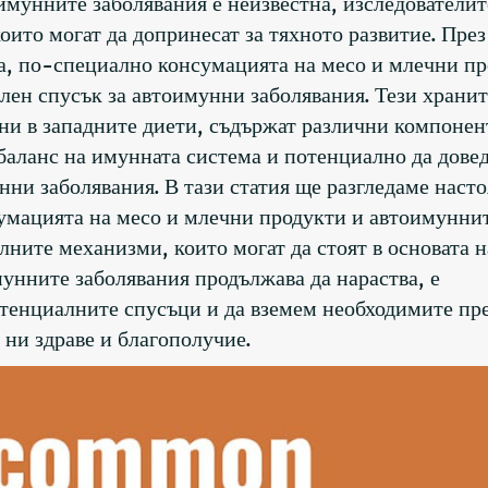
имунните заболявания е неизвестна, изследователит
ито могат да допринесат за тяхното развитие. През
та, по-специално консумацията на месо и млечни пр
лен спусък за автоимунни заболявания. Тези храни
ни в западните диети, съдържат различни компонен
баланс на имунната система и потенциално да довед
нни заболявания. В тази статия ще разгледаме наст
сумацията на месо и млечни продукти и автоимунни
ните механизми, които могат да стоят в основата н
мунните заболявания продължава да нараства, е
тенциалните спусъци и да вземем необходимите пр
 ни здраве и благополучие.