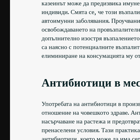
казеинът може да предизвика имуне
индивиди. Смята се, че този възпал
автоимунни заболявания. Проучвани
освобождаването на провъзпалителн
допълнително изостря възпалението 
са наясно с потенциалните възпалит
елиминиране на консумацията му от 
Антибиотици в мес
Употребата на антибиотици в произ
отношение на човешкото здраве. Ант
насърчаване на растежа и предотвра
пренаселени условия. Тази практика 
антибиотици, което може да има се