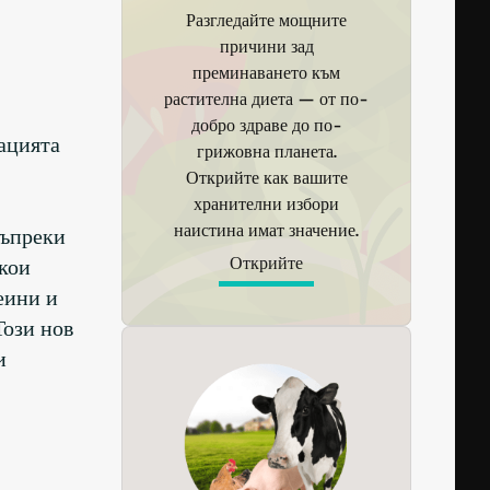
Разгледайте мощните
причини зад
преминаването към
растителна диета — от по-
добро здраве до по-
ацията
грижовна планета.
Открийте как вашите
хранителни избори
наистина имат значение.
Въпреки
Открийте
якои
еини и
Този нов
и