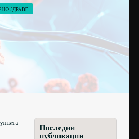
НО ЗДРАВЕ
мунната
Последни
публикации