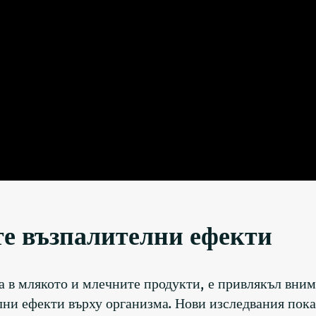
те възпалителни ефекти
а в млякото и млечните продукти, е привлякъл вни
ни ефекти върху организма. Нови изследвания показ