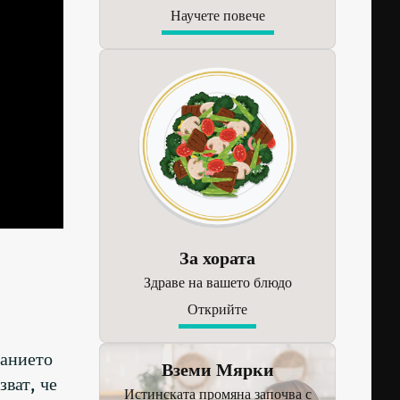
Научете повече
За хората
Здраве на вашето блюдо
Открийте
манието
Вземи Мярки
ват, че
Истинската промяна започва с