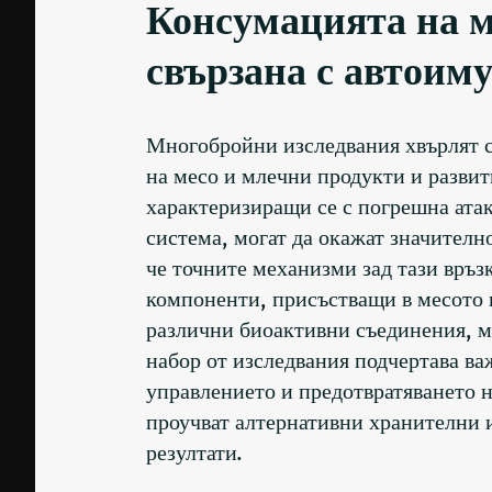
Консумацията на м
свързана с автоим
Многобройни изследвания хвърлят с
на месо и млечни продукти и развит
характеризиращи се с погрешна атак
система, могат да окажат значителн
че точните механизми зад тази връзк
компоненти, присъстващи в месото 
различни биоактивни съединения, мо
набор от изследвания подчертава в
управлението и предотвратяването н
проучват алтернативни хранителни и
резултати.