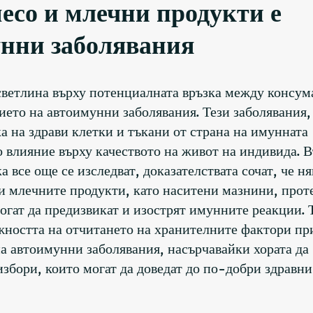
есо и млечни продукти е
унни заболявания
ветлина върху потенциалната връзка между консум
ието на автоимунни заболявания. Тези заболявания,
а на здрави клетки и тъкани от страна на имунната
о влияние върху качеството на живот на индивида. 
а все още се изследват, доказателствата сочат, че н
и млечните продукти, като наситени мазнини, прот
гат да предизвикат и изострят имунните реакции. 
ажността на отчитането на хранителните фактори пр
а автоимунни заболявания, насърчавайки хората да
збори, които могат да доведат до по-добри здравни