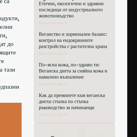
е са
Етични, екологични и здравни
последици от индустриалното
животновъдство
одукти,
Прочетете още »
телни
Веганство и хормонален баланс:
ти,
контрол на ендокринните
ат до
разстройства с растителна храна
оящите
Прочетете още »
те
По-ясна кожа, по-здраво ти:
а тази
Веганска диета за сияйна кожа и
намалено възпаление
Прочетете още »
едпазни
Как да преминете към веганска
диета: стъпка по стъпка
ръководство за начинаещи
Прочетете още »