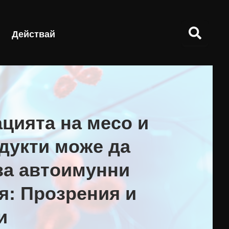
Действай
цията на месо и
дукти може да
за автоимунни
я: Прозрения и
и