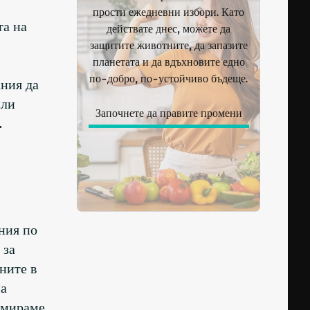
прости ежедневни избори. Като
та на
действате днес, можете да
защитите животните, да запазите
планетата и да вдъхновите едно
по-добро, по-устойчиво бъдеще.
ания да
или
Започнете да правите промени
.
ния по
 за
ните в
на
умираме