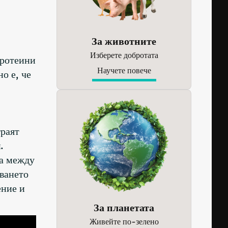
За животните
Изберете добротата
протеини
Научете повече
о е, че
граят
.
ка между
чването
ение и
За планетата
Живейте по-зелено