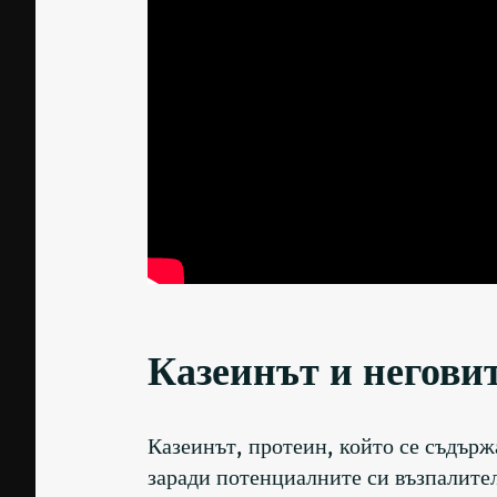
Казеинът и негови
Казеинът, протеин, който се съдърж
заради потенциалните си възпалител