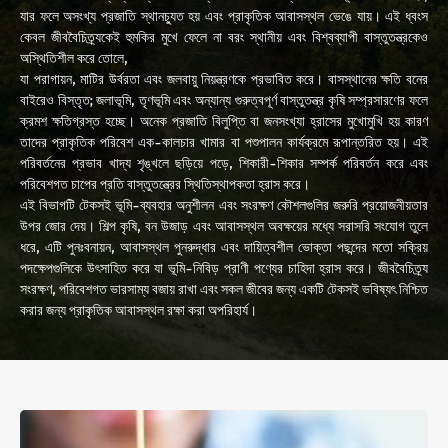
যার ফলে অসংখ্য প্রজাতি স্থানচ্যুত হয় এবং প্রাকৃতিক আবাসস্থল ভেঙে যায়। এই ধ্বংস
কেবল জীববৈচিত্র্যকেই হুমকির মুখে ফেলে না বরং স্থানীয় এবং বিশ্বব্যাপী বাস্তুতন্ত্রকেও
অস্থিতিশীল করে তোলে,
যা পরাগায়ন, মাটির উর্বরতা এবং জলবায়ু নিয়ন্ত্রণকে প্রভাবিত করে। বাসস্থানের ক্ষতি বনের
বাইরেও বিস্তৃত; জলাভূমি, তৃণভূমি এবং অন্যান্য গুরুত্বপূর্ণ বাস্তুতন্ত্র কৃষি সম্প্রসারণের ফলে
ক্রমশ ক্ষতিগ্রস্ত হচ্ছে। অনেক প্রজাতি বিলুপ্তি বা জনসংখ্যা হ্রাসের মুখোমুখি হয় কারণ
তাদের প্রাকৃতিক পরিবেশ এক-কালচার খামার বা পশুপালন কার্যক্রমে রূপান্তরিত হয়। এই
পরিবর্তনের প্রভাব খাদ্য শৃঙ্খলে ছড়িয়ে পড়ে, শিকারী-শিকার সম্পর্ক পরিবর্তন করে এবং
পরিবেশগত চাপের প্রতি বাস্তুতন্ত্রের স্থিতিস্থাপকতা হ্রাস করে।
এই বিভাগটি টেকসই ভূমি-ব্যবহার অনুশীলন এবং সংরক্ষণ কৌশলগুলির জরুরি প্রয়োজনীয়তার
উপর জোর দেয়। শিল্প কৃষি, বন উজাড় এবং আবাসস্থল অবক্ষয়ের মধ্যে সরাসরি সংযোগ তুলে
ধরে, এটি পুনঃবনায়ন, আবাসস্থল পুনরুদ্ধার এবং দায়িত্বশীল ভোক্তা পছন্দের মতো সক্রিয়
পদক্ষেপগুলিকে উৎসাহিত করে যা ভূমি-নিবিড় প্রাণী পণ্যের চাহিদা হ্রাস করে। জীববৈচিত্র্য
সংরক্ষণ, পরিবেশগত ভারসাম্য বজায় রাখা এবং সকল জীবের জন্য একটি টেকসই ভবিষ্যৎ নিশ্চিত
করার জন্য প্রাকৃতিক আবাসস্থল রক্ষা করা অপরিহার্য।