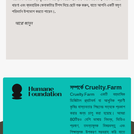
ধারণা এবং ব্যবহারিক কেনাকাটার টিপস দিয়ে ছোট শুরু করুন, যাতে আপনি একটি মসৃণ
পরিবর্তন উপভোগ করতে পারেন।.
আরো জানুন
সম্পর্কে Cruelty.Farm
Cruelty.Farm একটি বহুভাষিক
ডিজিটাল প্ল্যাটফর্ম যা আধুনিক প্রাণী
কৃষির বাস্তবতার পিছনের সত্যকে প্রকাশ
করার জন্য চালু করা হয়েছে। আমরা
80টিরও বেশি ভাষায় নিবন্ধ, ভিডিও
প্রমাণ, তদন্তমূলক বিষয়বস্তু এবং
শিক্ষামূলক উপকরণ সরবরাহ করি যাতে