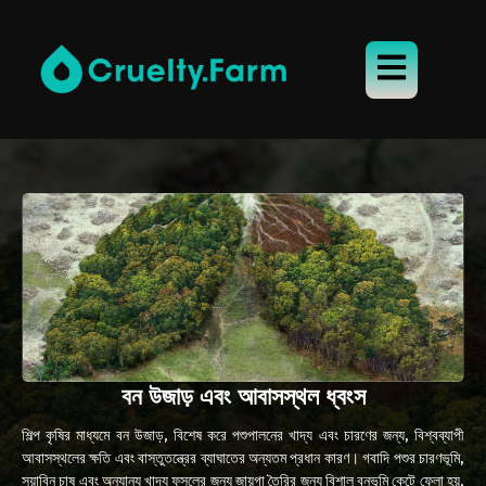
বন উজাড় এবং আবাসস্থল ধ্বংস
শিল্প কৃষির মাধ্যমে বন উজাড়, বিশেষ করে পশুপালনের খাদ্য এবং চারণের জন্য, বিশ্বব্যাপী
আবাসস্থলের ক্ষতি এবং বাস্তুতন্ত্রের ব্যাঘাতের অন্যতম প্রধান কারণ। গবাদি পশুর চারণভূমি,
সয়াবিন চাষ এবং অন্যান্য খাদ্য ফসলের জন্য জায়গা তৈরির জন্য বিশাল বনভূমি কেটে ফেলা হয়,