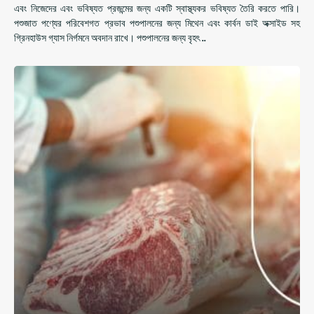
এবং নিজেদের এবং ভবিষ্যত প্রজন্মের জন্য একটি স্বাস্থ্যকর ভবিষ্যত তৈরি করতে পারি।
পশুজাত পণ্যের পরিবেশগত প্রভাব পশুপালনের জন্য মিথেন এবং কার্বন ডাই অক্সাইড সহ
গ্রিনহাউস গ্যাস নির্গমনে অবদান রাখে। পশুপালনের জন্য বৃহৎ ..