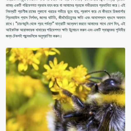
কামড় একটি পরিবেশগত প্রভাব বহন করে যা আমাদের গ্রহকে গভীরভাবে প্রভাবিত করে। এই
নিবন্ধটি প্রাণীজ চাষের লুকানো খরচের গভীরে ডুবে যায়, প্রকাশ করে যে কীভাবে চিজবার্গার
গ্রিনহাউস গ্যাস নির্গমন, জলের ঘাটতি, জীববৈচিত্র্যের ক্ষতি এবং আবাসস্থল ধ্বংসে অবদান
রাখে। "চারণভূমি থেকে গ্রহ পর্যন্ত" যাত্রাটি অন্বেষণ করতে আমাদের সাথে যোগ দিন, এই
আইকনিক আরামদায়ক খাবারের পরিবেশগত ক্ষতি উন্মোচন করুন এবং একটি স্বাস্থ্যকর পৃথিবীর
জন্য টেকসই পছন্দগুলিকে অনুপ্রাণিত করুন।