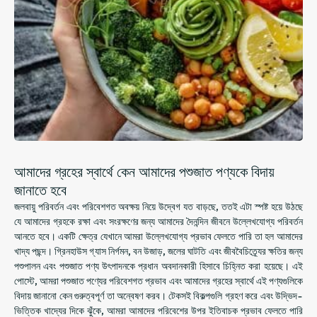
আমাদের গ্রহের স্বার্থে কেন আমাদের পশুজাত পণ্যকে বিদায়
জানাতে হবে
জলবায়ু পরিবর্তন এবং পরিবেশগত অবক্ষয় নিয়ে উদ্বেগ যত বাড়ছে, ততই এটা স্পষ্ট হয়ে উঠছে
যে আমাদের গ্রহকে রক্ষা এবং সংরক্ষণের জন্য আমাদের দৈনন্দিন জীবনে উল্লেখযোগ্য পরিবর্তন
আনতে হবে। একটি ক্ষেত্র যেখানে আমরা উল্লেখযোগ্য প্রভাব ফেলতে পারি তা হল আমাদের
খাদ্য পছন্দ। গ্রিনহাউস গ্যাস নির্গমন, বন উজাড়, জলের ঘাটতি এবং জীববৈচিত্র্যের ক্ষতির জন্য
পশুপালন এবং পশুজাত পণ্য উৎপাদনকে প্রধান অবদানকারী হিসাবে চিহ্নিত করা হয়েছে। এই
পোস্টে, আমরা পশুজাত পণ্যের পরিবেশগত প্রভাব এবং আমাদের গ্রহের স্বার্থে এই পণ্যগুলিকে
বিদায় জানানো কেন গুরুত্বপূর্ণ তা অন্বেষণ করব। টেকসই বিকল্পগুলি গ্রহণ করে এবং উদ্ভিদ-
ভিত্তিক খাদ্যের দিকে ঝুঁকে, আমরা আমাদের পরিবেশের উপর ইতিবাচক প্রভাব ফেলতে পারি