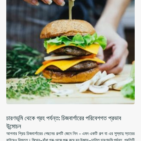
চারণভূমি থেকে গ্রহ পর্যন্ত: চিজবার্গারের পরিবেশগত প্রভাব
উন্মোচন
আপনার প্রিয় চিজবার্গারের পেছনের গল্পটি জেনে নিন - এমন একটি গল্প যা এর সুস্বাদু স্তরের
বাইরেও বিস্তৃত। মিথেন-বাঁধা গরু থেকে শুরু করে বন উজাড়-চালিত চারণভূমি পর্যন্ত, প্রতিটি