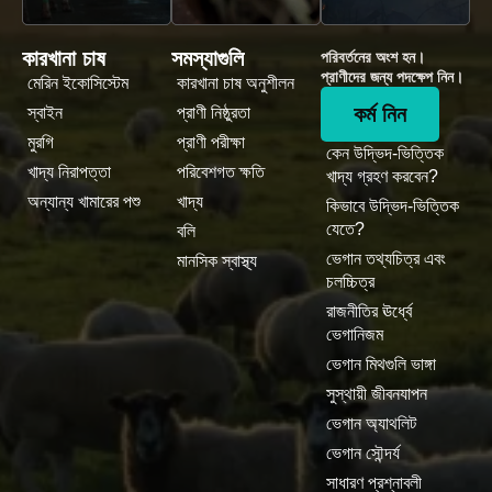
কারখানা চাষ
সমস্যাগুলি
পরিবর্তনের অংশ হন।
প্রাণীদের জন্য পদক্ষেপ নিন।
মেরিন ইকোসিস্টেম
কারখানা চাষ অনুশীলন
কর্ম নিন
স্বাইন
প্রাণী নিষ্ঠুরতা
মুরগি
প্রাণী পরীক্ষা
কেন উদ্ভিদ-ভিত্তিক
খাদ্য নিরাপত্তা
পরিবেশগত ক্ষতি
খাদ্য গ্রহণ করবেন?
অন্যান্য খামারের পশু
খাদ্য
কিভাবে উদ্ভিদ-ভিত্তিক
যেতে?
বলি
ভেগান তথ্যচিত্র এবং
মানসিক স্বাস্থ্য
চলচ্চিত্র
রাজনীতির ঊর্ধ্বে
ভেগানিজম
ভেগান মিথগুলি ভাঙ্গা
সুস্থায়ী জীবনযাপন
ভেগান অ্যাথলিট
ভেগান সৌন্দর্য
সাধারণ প্রশ্নাবলী