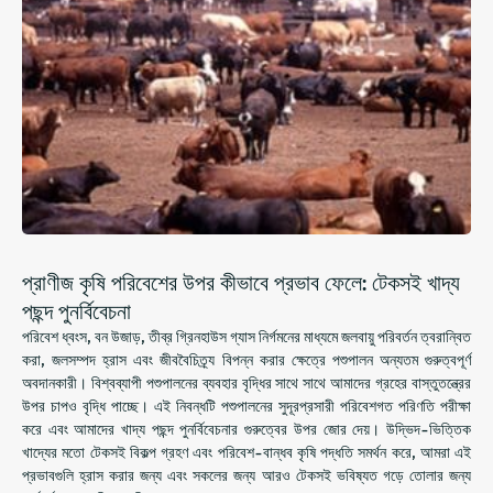
প্রাণীজ কৃষি পরিবেশের উপর কীভাবে প্রভাব ফেলে: টেকসই খাদ্য
পছন্দ পুনর্বিবেচনা
পরিবেশ ধ্বংস, বন উজাড়, তীব্র গ্রিনহাউস গ্যাস নির্গমনের মাধ্যমে জলবায়ু পরিবর্তন ত্বরান্বিত
করা, জলসম্পদ হ্রাস এবং জীববৈচিত্র্য বিপন্ন করার ক্ষেত্রে পশুপালন অন্যতম গুরুত্বপূর্ণ
অবদানকারী। বিশ্বব্যাপী পশুপালনের ব্যবহার বৃদ্ধির সাথে সাথে আমাদের গ্রহের বাস্তুতন্ত্রের
উপর চাপও বৃদ্ধি পাচ্ছে। এই নিবন্ধটি পশুপালনের সুদূরপ্রসারী পরিবেশগত পরিণতি পরীক্ষা
করে এবং আমাদের খাদ্য পছন্দ পুনর্বিবেচনার গুরুত্বের উপর জোর দেয়। উদ্ভিদ-ভিত্তিক
খাদ্যের মতো টেকসই বিকল্প গ্রহণ এবং পরিবেশ-বান্ধব কৃষি পদ্ধতি সমর্থন করে, আমরা এই
প্রভাবগুলি হ্রাস করার জন্য এবং সকলের জন্য আরও টেকসই ভবিষ্যত গড়ে তোলার জন্য