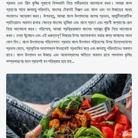
প্রভাব এবং শিল্প কৃষির লুকানো বিপদগুলি নিয়ে গভীরভাবে আলোচনা করব। আমরা মাংস
গ্রহণের সাথে জলবায়ু পরিবর্তন, মাংসের টেকসই বিকল্প এবং মাংস এবং বন উজাড়ের মধ্যে
সংযোগও অন্বেষণ করব। উপরন্তু, আমরা মাংস উৎপাদনের জলের প্রভাব, অ্যান্টিবায়োটিক
প্রতিরোধে অবদান রাখার ক্ষেত্রে মাংসের ভূমিকা এবং মাংস গ্রহণ এবং প্রাণী কল্যাণের ছেদ
নিয়ে আলোচনা করব। পরিশেষে, আমরা প্রক্রিয়াজাত মাংসের স্বাস্থ্য ঝুঁকি নিয়ে আলোচনা
করব। তথ্য উন্মোচন এবং এই গুরুত্বপূর্ণ বিষয়ের উপর আলোকপাত করার জন্য আমাদের সাথে
যোগ দিন। মাংস উৎপাদনের পরিবেশগত প্রভাব মাংস উৎপাদন পরিবেশের উপর উল্লেখযোগ্য
প্রভাব ফেলে, প্রাকৃতিক আবাসস্থল উভয়কেই প্রভাবিত করে এবং জলবায়ু পরিবর্তনেও অবদান
রাখে। মাংস উৎপাদন বন উজাড় এবং আবাসস্থলের ক্ষতিতে অবদান রাখে পশুপালন কৃষির
সম্প্রসারণের ফলে প্রায়শই বন পরিষ্কার হয়ে যায় ..