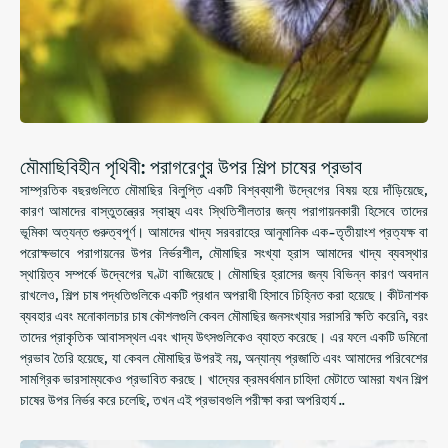
মৌমাছিবিহীন পৃথিবী: পরাগরেণুর উপর শিল্প চাষের প্রভাব
সাম্প্রতিক বছরগুলিতে মৌমাছির বিলুপ্তি একটি বিশ্বব্যাপী উদ্বেগের বিষয় হয়ে দাঁড়িয়েছে,
কারণ আমাদের বাস্তুতন্ত্রের স্বাস্থ্য এবং স্থিতিশীলতার জন্য পরাগায়নকারী হিসেবে তাদের
ভূমিকা অত্যন্ত গুরুত্বপূর্ণ। আমাদের খাদ্য সরবরাহের আনুমানিক এক-তৃতীয়াংশ প্রত্যক্ষ বা
পরোক্ষভাবে পরাগায়নের উপর নির্ভরশীল, মৌমাছির সংখ্যা হ্রাস আমাদের খাদ্য ব্যবস্থার
স্থায়িত্ব সম্পর্কে উদ্বেগের ঘণ্টা বাজিয়েছে। মৌমাছির হ্রাসের জন্য বিভিন্ন কারণ অবদান
রাখলেও, শিল্প চাষ পদ্ধতিগুলিকে একটি প্রধান অপরাধী হিসাবে চিহ্নিত করা হয়েছে। কীটনাশক
ব্যবহার এবং মনোকালচার চাষ কৌশলগুলি কেবল মৌমাছির জনসংখ্যার সরাসরি ক্ষতি করেনি, বরং
তাদের প্রাকৃতিক আবাসস্থল এবং খাদ্য উৎসগুলিকেও ব্যাহত করেছে। এর ফলে একটি ডমিনো
প্রভাব তৈরি হয়েছে, যা কেবল মৌমাছির উপরই নয়, অন্যান্য প্রজাতি এবং আমাদের পরিবেশের
সামগ্রিক ভারসাম্যকেও প্রভাবিত করছে। খাদ্যের ক্রমবর্ধমান চাহিদা মেটাতে আমরা যখন শিল্প
চাষের উপর নির্ভর করে চলেছি, তখন এই প্রভাবগুলি পরীক্ষা করা অপরিহার্য ..