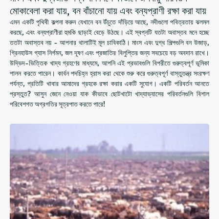
মোকাবেলা করা যায়, বন বাঁচানো যায় এবং বন্যপ্রাণী রক্ষা করা যায়
এমন একটি পৃথিবী কল্পনা করুন যেখানে বন উঁচুতে দাঁড়িয়ে আছে, নদীগুলো পবিত্রতায় ঝলমল
করছে, এবং বন্যপ্রাণীরা হুমকি ছাড়াই বেড়ে উঠছে। এই স্বপ্নটি যতটা অবাস্তব মনে হচ্ছে
ততটা অবাস্তব নয় - আপনার থালাটিই মূল চাবিকাঠি। মাংস এবং দুগ্ধ শিল্পগুলি বন উজাড়,
গ্রিনহাউস গ্যাস নির্গমন, জল দূষণ এবং প্রজাতির বিলুপ্তির জন্য সবচেয়ে বড় অবদান রাখে।
উদ্ভিদ-ভিত্তিক খাদ্য গ্রহণের মাধ্যমে, আপনি এই প্রভাবগুলি বিপরীতে গুরুত্বপূর্ণ ভূমিকা
পালন করতে পারেন। কার্বন পদচিহ্ন হ্রাস করা থেকে শুরু করে গুরুত্বপূর্ণ বাস্তুতন্ত্র সংরক্ষণ
পর্যন্ত, প্রতিটি খাবার আমাদের গ্রহকে রক্ষা করার একটি সুযোগ। একটি পরিবর্তন আনতে
প্রস্তুত? আসুন জেনে নেওয়া যাক কীভাবে ছোটখাটো খাদ্যাভ্যাসের পরিবর্তনগুলি বিশাল
পরিবেশগত অগ্রগতির সূত্রপাত করতে পারে!