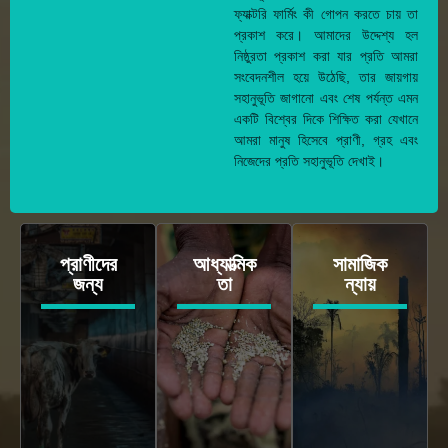
ফ্যাক্টরি ফার্মিং কী গোপন করতে চায় তা
প্রকাশ করে। আমাদের উদ্দেশ্য হল
নিষ্ঠুরতা প্রকাশ করা যার প্রতি আমরা
সংবেদনশীল হয়ে উঠেছি, তার জায়গায়
সহানুভূতি জাগানো এবং শেষ পর্যন্ত এমন
একটি বিশ্বের দিকে শিক্ষিত করা যেখানে
আমরা মানুষ হিসেবে প্রাণী, গ্রহ এবং
নিজেদের প্রতি সহানুভূতি দেখাই।
প্রাণীদের
আধ্যাত্মিক
সামাজিক
জন্য
তা
ন্যায়