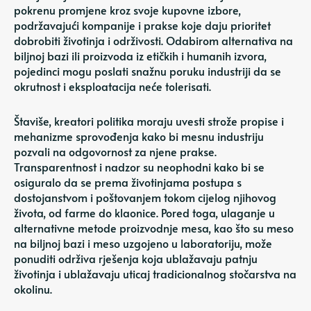
pokrenu promjene kroz svoje kupovne izbore,
podržavajući kompanije i prakse koje daju prioritet
dobrobiti životinja i održivosti. Odabirom alternativa na
biljnoj bazi ili proizvoda iz etičkih i humanih izvora,
pojedinci mogu poslati snažnu poruku industriji da se
okrutnost i eksploatacija neće tolerisati.
Štaviše, kreatori politika moraju uvesti strože propise i
mehanizme sprovođenja kako bi mesnu industriju
pozvali na odgovornost za njene prakse.
Transparentnost i nadzor su neophodni kako bi se
osiguralo da se prema životinjama postupa s
dostojanstvom i poštovanjem tokom cijelog njihovog
života, od farme do klaonice. Pored toga, ulaganje u
alternativne metode proizvodnje mesa, kao što su meso
na biljnoj bazi i meso uzgojeno u laboratoriju, može
ponuditi održiva rješenja koja ublažavaju patnju
životinja i ublažavaju uticaj tradicionalnog stočarstva na
okolinu.