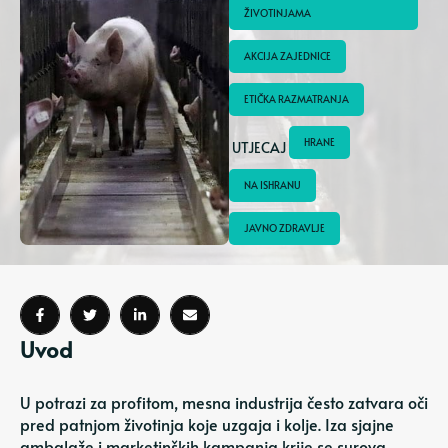
ŽIVOTINJAMA
AKCIJA ZAJEDNICE
ETIČKA RAZMATRANJA
HRANE
 UTJECAJ 
NA ISHRANU
JAVNO ZDRAVLJE
Uvod
U potrazi za profitom, mesna industrija često zatvara oči
pred patnjom životinja koje uzgaja i kolje. Iza sjajne
ambalaže i marketinških kampanja krije se surova