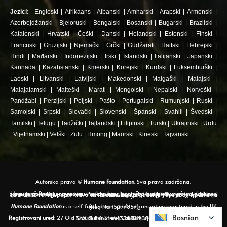
Jezici:
Engleski
|
Afrikaans
|
Albanski
|
Amharski
|
Arapski
|
Armenski
|
Azerbejdžanski
|
Bjeloruski
|
Bengalski
|
Bosanski
|
Bugarski
|
Brazilski
|
Katalonski
|
Hrvatski
|
Češki
|
Danski
|
Holandski
|
Estonski
|
Finski
|
Francuski
|
Gruzijski
|
Njemački
|
Grčki
|
Gudžarati
|
Haitski
|
Hebrejski
|
Hindi
|
Mađarski
|
Indonezijski
|
Irski
|
Islandski
|
Italijanski
|
Japanski
|
Kannada
|
Kazahstanski
|
Kmerski
|
Korejski
|
Kurdski
|
Luksemburški
|
Laoski
|
Litvanski
|
Latvijski
|
Makedonski
|
Malgaški
|
Malajski
|
Malajalamski
|
Malteški
|
Marati
|
Mongolski
|
Nepalski
|
Norveški
|
Pandžabi
|
Perzijski
|
Poljski
|
Pašto
|
Portugalski
|
Rumunjski
|
Ruski
|
Samojski
|
Srpski
|
Slovački
|
Slovenski
|
Španski
|
Svahili
|
Švedski
|
Tamilski
|
Telugu
|
Tadžički
|
Tajlandski
|
Filipinski
|
Turski
|
Ukrajinski
|
Urdu
|
Vijetnamski
|
Velški
|
Zulu
|
Hmong
|
Maorski
|
Kineski
|
Tajvanski
Autorska prava ©
Humane Foundation.
Sva prava zadržana.
Uzgajanje životinja nije samo razlog zbog kojeg životinje pate, već se i okolina i zdravlje pojavljuju na radaru. Prekomjerna upotreba antibiotika u stoci doprinosi porastu bakterija otpornih na antibiotike, koje predstavljaju prijetnju ljudskom zdravlju. Životinje poput krava su također izvor zagađenja vode zbog ispuštanja štetnih hemikalija.
Humane Foundation
is a self-funded non-profit organization registered in the UK (Reg No. 15077857)
Bosnian
Bosnian
Registrovani ured
: 27 Old Gloucester Street, London, Ujedinjeno Kraljevstvo, WC1N 3AX. Telefon: +443303219009