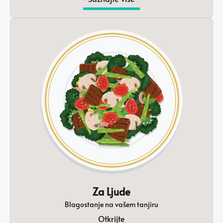
Za Ljude
Blagostanje na vašem tanjiru
Otkrijte