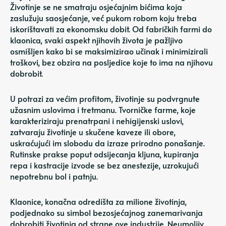
Životinje se ne smatraju osjećajnim bićima koja
zaslužuju saosjećanje, već pukom robom koju treba
iskorištavati za ekonomsku dobit. Od fabričkih farmi do
klaonica, svaki aspekt njihovih života je pažljivo
osmišljen kako bi se maksimizirao učinak i minimizirali
troškovi, bez obzira na posljedice koje to ima na njihovu
dobrobit.
U potrazi za većim profitom, životinje su podvrgnute
užasnim uslovima i tretmanu. Tvorničke farme, koje
karakteriziraju prenatrpani i nehigijenski uslovi,
zatvaraju životinje u skučene kaveze ili obore,
uskraćujući im slobodu da izraze prirodno ponašanje.
Rutinske prakse poput odsijecanja kljuna, kupiranja
repa i kastracije izvode se bez anestezije, uzrokujući
nepotrebnu bol i patnju.
Klaonice, konačna odredišta za milione životinja,
podjednako su simbol bezosjećajnog zanemarivanja
dobrobiti životinja od strane ove industrije. Neumoljiv