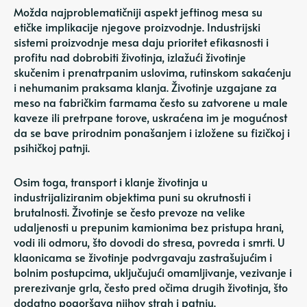
Možda najproblematičniji aspekt jeftinog mesa su
etičke implikacije njegove proizvodnje. Industrijski
sistemi proizvodnje mesa daju prioritet efikasnosti i
profitu nad dobrobiti životinja, izlažući životinje
skučenim i prenatrpanim uslovima, rutinskom sakaćenju
i nehumanim praksama klanja. Životinje uzgajane za
meso na fabričkim farmama često su zatvorene u male
kaveze ili pretrpane torove, uskraćena im je mogućnost
da se bave prirodnim ponašanjem i izložene su fizičkoj i
psihičkoj patnji.
Osim toga, transport i klanje životinja u
industrijaliziranim objektima puni su okrutnosti i
brutalnosti. Životinje se često prevoze na velike
udaljenosti u prepunim kamionima bez pristupa hrani,
vodi ili odmoru, što dovodi do stresa, povreda i smrti. U
klaonicama se životinje podvrgavaju zastrašujućim i
bolnim postupcima, uključujući omamljivanje, vezivanje i
prerezivanje grla, često pred očima drugih životinja, što
dodatno pogoršava njihov strah i patnju.