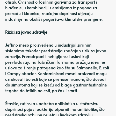
otisak. Ovisnost o fosilnim gorivima za transport i
hlađenje, u kombinaciji s emisijama iz pogona za
preradu i klaonica, značajno doprinosi utjecaju
industrije na okoliš i pogoršava klimatske promjene.
Rizici za javno zdravlje
Jeftino meso proizvedeno u industrijaliziranim
sistemima također predstavlja značajan rizik za javno
zdravlje. Prenatrpani i nehigijenski uslovi koji
prevladavaju na fabričkim farmama pružaju idealne
uslove za širenje patogena kao što su Salmonella, E. coli
i Campylobacter. Kontaminirani mesni proizvodi mogu
uzrokovati bolesti koje se prenose hranom, što dovodi
do simptoma koji se kreću od blage gastrointestinalne
tegobe do teških bolesti, pa čak i smrti.
Štaviše, rutinska upotreba antibiotika u stočarstvu
doprinosi pojavi bakterija otpornih na antibiotike, što
predstavlja ozbiljnu prijetnju ljudskom zdravlju.