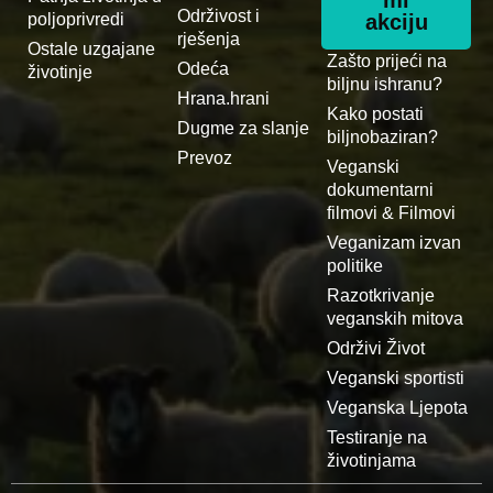
mi
Održivost i
poljoprivredi
akciju
rješenja
Ostale uzgajane
Zašto prijeći na
Odeća
životinje
biljnu ishranu?
Hrana.hrani
Kako postati
Dugme za slanje
biljnobaziran?
Prevoz
Veganski
dokumentarni
filmovi & Filmovi
Veganizam izvan
politike
Razotkrivanje
veganskih mitova
Održivi Život
Veganski sportisti
Veganska Ljepota
Testiranje na
životinjama