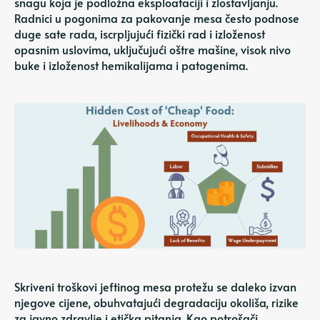
snagu koja je podložna eksploataciji i zlostavljanju.
Radnici u pogonima za pakovanje mesa često podnose
duge sate rada, iscrpljujući fizički rad i izloženost
opasnim uslovima, uključujući oštre mašine, visok nivo
buke i izloženost hemikalijama i patogenima.
Skriveni troškovi jeftinog mesa protežu se daleko izvan
njegove cijene, obuhvatajući degradaciju okoliša, rizike
za javno zdravlje i etička pitanja. Kao potrošači,