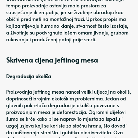
tempo proizvodnje ostavlja malo prostora za
saosjećanje ili empatiju, jer se životinje obrađuju kao
obični predmeti na montažnoj traci. Uprkos propisima
koji zahtijevaju humano klanje, stvarnost često izostaje,
a životinje su podvrgnute lošem omamljivanju, grubom
rukovanju i produženoj patnji prije smrti.
Skrivena cijena jeftinog mesa
Degradacija okoliša
Proizvodnja jeftinog mesa nanosi veliki utjecaj na okoliš,
doprinoseći brojnim ekološkim problemima. Jedan od
glavnih pokretača degradacije okoliša povezane s
proizvodnjom mesa je deforestacija. Ogromni dijelovi
šuma se krče kako bi se napravilo mjesta za ispašu i
uzgoj usjeva koji se koriste za stočnu hranu, što dovodi
do uništavanja staništa i gubitka biodiverziteta. Ova