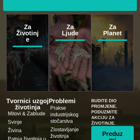
Za
Za
Za
Životinj
Ljude
Planet
e
Tvornici uzgoj
Problemi
BUDITE DIO
životinja
PROMJENE.
Prakse
PODUZMITE
Mitovi & Zablude
industrijskog
AKCIJU ZA
stočarstva
Svinje
ŽIVOTINJE.
Zlostavljanje
Živina
Preduz
životinja
Patnja životinja u