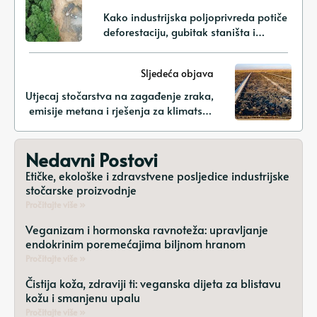
Kako industrijska poljoprivreda potiče
deforestaciju, gubitak staništa i
smanjenje biodiverziteta
Sljedeća objava
Utjecaj stočarstva na zagađenje zraka,
emisije metana i rješenja za klimatske
promjene
Nedavni Postovi
Etičke, ekološke i zdravstvene posljedice industrijske
stočarske proizvodnje
Pročitajte više »
Veganizam i hormonska ravnoteža: upravljanje
endokrinim poremećajima biljnom hranom
Pročitajte više »
Čistija koža, zdraviji ti: veganska dijeta za blistavu
kožu i smanjenu upalu
Pročitajte više »