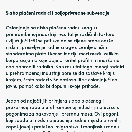
Slabo plaćeni radnici i poljoprivredne subvencije
Oslanjanje na nisko plaćenu radnu snagu u
prehrambenoj industriji rezultat je različitih faktora,
uključujući tržišne pritiske da se cijene hrane održe
niskim, preseljenje radne snage u zemlje s nižim
standardima plata i konsolidaciju moći među velikim
korporacijama koje daju prioritet profitnim maržama
nad dobrobiti radnika. Kao rezultat toga, mnogi radnici
u prehrambenoj industriji bore se da sastave kraj s
krajem, često radeći više poslova ili se oslanjajući na
javnu pomoć kako bi dopunili svoje prihode.
Jedan od najočitijih primjera slabo plaćenog i
prekarnog rada u prehrambenoj industriji nalazi se u
pogonima za pakovanje i preradu mesa. Ovi pogoni,
koji spadaju među najopasnija radna mjesta u zemlji,
zapošljavaju pretežno imigrantsku i manjinsku radnu