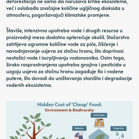
deforestacija ne samo da narušava krhke ekosisteme,
već i
oslobađa značajne količine
ugljičnog dioksida u
atmosferu, pogoršavajući klimatske promjene.
Štaviše, intenzivna upotreba vode i drugih resursa u
proizvodnji mesa dodatno opterećuje okoliš. Stočarstvo
zahtijeva ogromne količine vode za piće, čišćenje i
navodnjavanje usjeva za stočnu hranu, što doprinosi
nestašici vode i iscrpljivanju vodonosnika. Osim toga,
široko rasprostranjena upotreba gnojiva i pesticida u
uzgoju usjeva za stočnu hranu zagađuje tlo i vodene
puteve, što dovodi do uništavanja staništa i degradacije
vodenih ekosistema.