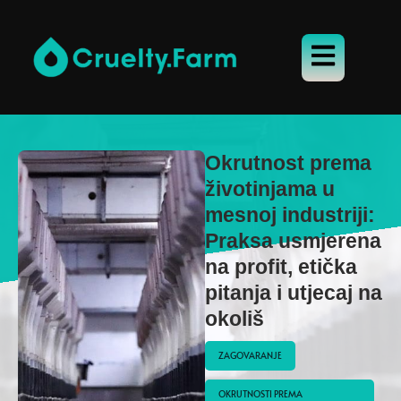
Okrutnost prema
životinjama u
mesnoj industriji:
Praksa usmjerena
na profit, etička
pitanja i utjecaj na
okoliš
ZAGOVARANJE
OKRUTNOSTI PREMA 