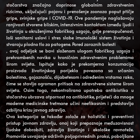
stočarstva značajno doprinose globalnim zdravstvenim
rizicima, uključujući pojavu i prenošenje zoonoza poput ptičje
gripe, svinjske gripe i COVID-19. Ove pandemije naglašavaju
ranjivosti stvorene bliskim, intenzivnim kontaktom između ljudi i
životinja u okruženjima fabričkog uzgoja, gdje prenapučenost,
loši sanitarni uslovi i stres slabe imunološki sistem životinja i
stvaraju plodno tlo za patogene. Pored zaraznih bolesti
, ovaj odjeljak se bavi složenom ulogom fabričkog uzgoja i
prehrambenih navika u hroničnim zdravstvenim problemima
širom svijeta. Ispituje kako je prekomjerna konzumacija
proizvoda životinjskog porijekla povezana sa srčanim
bolestima, gojaznošću, dijabetesom i određenim vrstama raka,
čime se stavlja ogroman pritisak na zdravstvene sisteme širom
svijeta. Osim toga, nekontrolirana upotreba antibiotika u
stočarstvu ubrzava otpornost na antibiotike, prijeteći da mnoge
moderne medicinske tretmane učini neefikasnim i predstavlja
ozbiljnu krizu javnog zdravlja.
Ova kategorija se također zalaže za holistički i preventivni
pristup javnom zdravlju, onaj koji prepoznaje međuzavisnost
ljudske dobrobiti, zdravlja životinja i ekološke ravnoteže.
Promoviše usvajanje održivih poljoprivrednih praksi, poboljšane