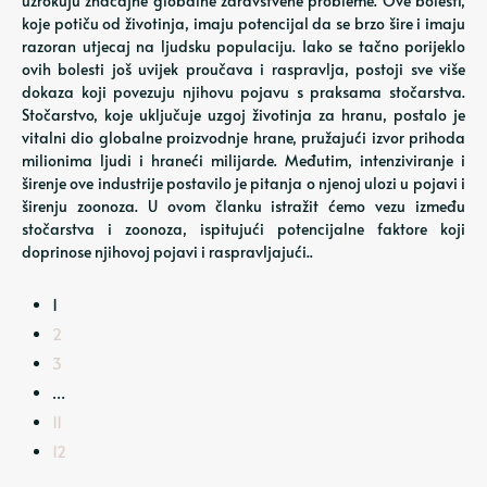
uzrokuju značajne globalne zdravstvene probleme. Ove bolesti,
koje potiču od životinja, imaju potencijal da se brzo šire i imaju
razoran utjecaj na ljudsku populaciju. Iako se tačno porijeklo
ovih bolesti još uvijek proučava i raspravlja, postoji sve više
dokaza koji povezuju njihovu pojavu s praksama stočarstva.
Stočarstvo, koje uključuje uzgoj životinja za hranu, postalo je
vitalni dio globalne proizvodnje hrane, pružajući izvor prihoda
milionima ljudi i hraneći milijarde. Međutim, intenziviranje i
širenje ove industrije postavilo je pitanja o njenoj ulozi u pojavi i
širenju zoonoza. U ovom članku istražit ćemo vezu između
stočarstva i zoonoza, ispitujući potencijalne faktore koji
doprinose njihovoj pojavi i raspravljajući..
1
2
3
…
11
12