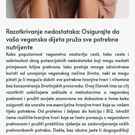
Razotkrivanje nedostataka: Osigurajte da
vaša veganska dijeta pruža sve potrebne
nutrijente
Kako popularnost veganstva nastavlja rasti, tako raste i
zabrinutost zbog potencijalnih nedostataka koji mogu nastati
primjenom biljne prehrane. Iako postoje mnoge zdravstvene
koristi od usvajanja veganskog načina života, neki se mogu
pitati je li moguće dobiti sve potrebne hranjive tvari i vitamine
bez konzumiranja životinjskih proizvoda. Ovaj članak ima za cilj
razotkriti uobičajene zablude o nedostacima u veganskoj
prehrani i pružiti savjete zasnovane na dokazima o tome kako
osigurati da unosite sve esencijalne hranjive tvari koje su vašem
tijelu potrebne. Od proteina i željeza do kalcija i B12, istražit
ćemo različite hranjive tvari koje se često povezuju s veganskom
prehranom i pružiti praktična rješenja za zadovoljavanje vaših
prehrambenih potreba. Dakle, bez obzira jeste li dugogodišnji