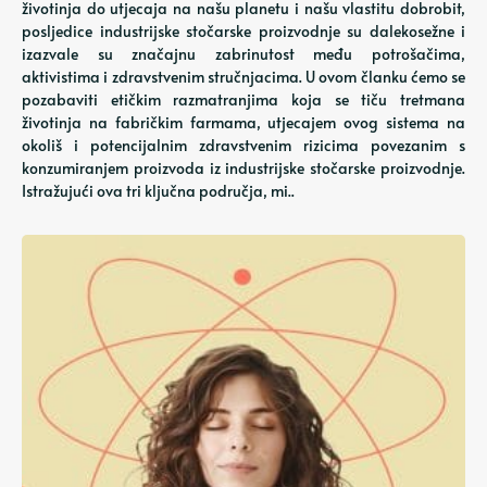
životinja do utjecaja na našu planetu i našu vlastitu dobrobit,
posljedice industrijske stočarske proizvodnje su dalekosežne i
izazvale su značajnu zabrinutost među potrošačima,
aktivistima i zdravstvenim stručnjacima. U ovom članku ćemo se
pozabaviti etičkim razmatranjima koja se tiču ​​tretmana
životinja na fabričkim farmama, utjecajem ovog sistema na
okoliš i potencijalnim zdravstvenim rizicima povezanim s
konzumiranjem proizvoda iz industrijske stočarske proizvodnje.
Istražujući ova tri ključna područja, mi..