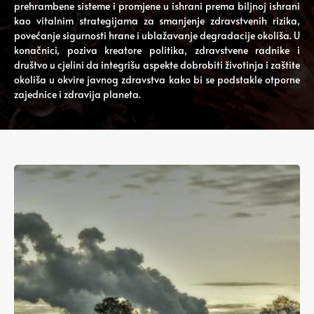
prehrambene sisteme i promjene u ishrani prema biljnoj ishrani
kao vitalnim strategijama za smanjenje zdravstvenih rizika,
povećanje sigurnosti hrane i ublažavanje degradacije okoliša. U
konačnici, poziva kreatore politika, zdravstvene radnike i
društvo u cjelini da integrišu aspekte dobrobiti životinja i zaštite
okoliša u okvire javnog zdravstva kako bi se podstakle otporne
zajednice i zdravija planeta.