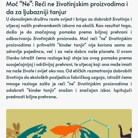
Moć “Ne”: Reći ne životinjskim proizvodima i
da za ljubazniji tanjur
U današnjem društvu raste svijest i briga za dobrobit životinja i
utjecaj naših prehrambenih izbora na okoliš. Kao rezultat toga,
došlo je do značajnog pomaka prema biljnoj prehrani i
odbacivanju životinjskih proizvoda. Moć reći "ne" životinjskim
proizvodima i prihvatiti "kinder tanjir" nije korisna samo za
zdravlje pojedinca, već i za veće dobro naše planete. U ovom
članku istražit ćemo razloge koji stoje iza ovog pomaka prema
suosjećajnijoj i održivijoj prehrani, te utjecaj koji ona može imati
na naše živote i svijet oko nas. Od etičkih razmatranja dobrobiti
životinja do ekoloških posljedica fabričkog uzgoja, istražit ćemo
mnoge razloge zašto je reći "ne" životinjskim proizvodima i
odabrati "kinder tanjir" snažan i značajan izbor. Ispitujući
prednosti biljne prehrane..