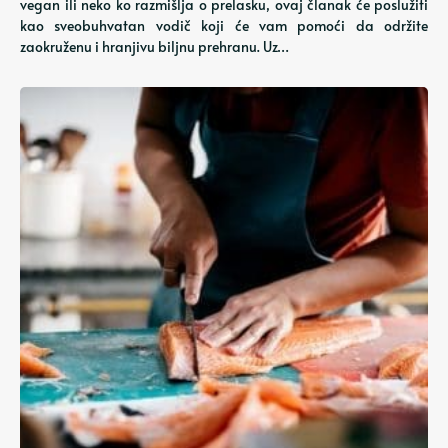
vegan ili neko ko razmišlja o prelasku, ovaj članak će poslužiti
kao sveobuhvatan vodič koji će vam pomoći da održite
zaokruženu i hranjivu biljnu prehranu. Uz…