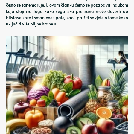
često se zanemaruje. U ovom članku ćemo se pozabaviti naukom
koja stoji iza toga kako veganska prehrana može dovesti do
blistave kože i smanjene upale, kao i pružiti savjete o tome kako
uključiti više biljne hrane u..