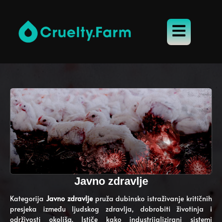
Javno zdravlje
Kategorija
Javno zdravlje
pruža dubinsko istraživanje kritičnih
presjeka između ljudskog zdravlja, dobrobiti životinja i
održivosti okoliša. Ističe kako industrijalizirani sistemi