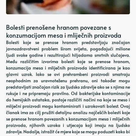
Bolesti prenošene hranom povezane s
konzumacijom mesa i mliječnih proizvoda
Bolesti koje se prenose hranom predstavljaju značajan
javnozdravstveni problem širom svijeta, pogađajući milione
ljudi svake godine i rezultirajući hiljadama smrtnih slučajeva.
Među različitim izvorima bolesti koje se prenose hranom,
konzumacija mesa i mliječnih proizvoda identificirana je kao
glavni uzrok. Iako se ovi prehrambeni proizvodi smatraju
neophodnim za uravnoteženu prehranu, oni također mogu
predstavljati značajan rizik za ljudsko zdravlje ako se s njima ne
rukuje i ne pripremaju pravilno. Od bakterijske kontaminacije
do hemijskih ostataka, postoje različiti načini na koje se meso i
mliječni proizvodi mogu kontaminirati i uzrokovati bolest. Ovaj
članak ima za cilj pružiti detaljnu analizu najčešćih bolesti koje
se prenose hranom povezanih s konzumacijom mesa i mliječnih
proizvoda, njihovih uzroka i utjecaja koji imaju na ljudsko
zdravlje. Nadalje, istražit će mjere koje se mogu poduzeti kako bi