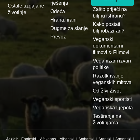
rješenja
Ostale uzgajane
Zašto prijeći na
Odeća
životinje
biljnu ishranu?
Hrana.hrani
Kako postati
Dugme za slanje
biljnobaziran?
Prevoz
Veganski
dokumentarni
filmovi & Filmovi
Veganizam izvan
politike
Razotkrivanje
veganskih mitova
Održivi Život
Veganski sportisti
Veganska Ljepota
Testiranje na
životinjama
Jezici:
Engleski
|
Afrikaans
|
Albanski
|
Amharski
|
Arapski
|
Armenski
|