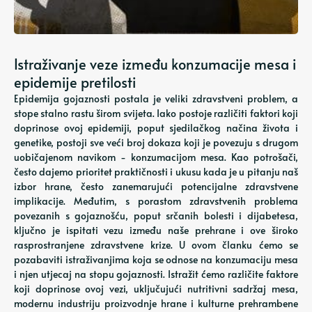
Istraživanje veze između konzumacije mesa i
epidemije pretilosti
Epidemija gojaznosti postala je veliki zdravstveni problem, a
stope stalno rastu širom svijeta. Iako postoje različiti faktori koji
doprinose ovoj epidemiji, poput sjedilačkog načina života i
genetike, postoji sve veći broj dokaza koji je povezuju s drugom
uobičajenom navikom - konzumacijom mesa. Kao potrošači,
često dajemo prioritet praktičnosti i ukusu kada je u pitanju naš
izbor hrane, često zanemarujući potencijalne zdravstvene
implikacije. Međutim, s porastom zdravstvenih problema
povezanih s gojaznošću, poput srčanih bolesti i dijabetesa,
ključno je ispitati vezu između naše prehrane i ove široko
rasprostranjene zdravstvene krize. U ovom članku ćemo se
pozabaviti istraživanjima koja se odnose na konzumaciju mesa
i njen utjecaj na stopu gojaznosti. Istražit ćemo različite faktore
koji doprinose ovoj vezi, uključujući nutritivni sadržaj mesa,
modernu industriju proizvodnje hrane i kulturne prehrambene