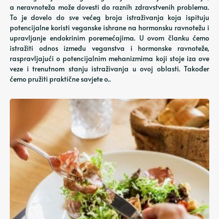
a neravnoteža može dovesti do raznih zdravstvenih problema.
To je dovelo do sve većeg broja istraživanja koja ispituju
potencijalne koristi veganske ishrane na hormonsku ravnotežu i
upravljanje endokrinim poremećajima. U ovom članku ćemo
istražiti odnos između veganstva i hormonske ravnoteže,
raspravljajući o potencijalnim mehanizmima koji stoje iza ove
veze i trenutnom stanju istraživanja u ovoj oblasti. Također
ćemo pružiti praktične savjete o..