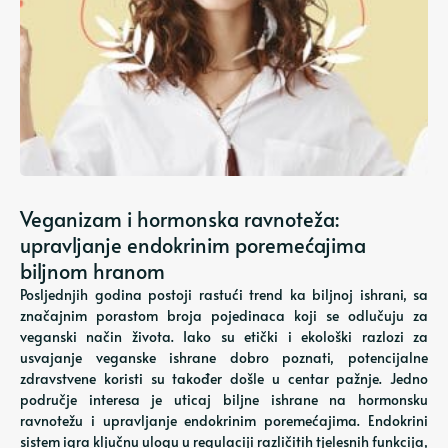
Veganizam i hormonska ravnoteža:
upravljanje endokrinim poremećajima
biljnom hranom
Posljednjih godina postoji rastući trend ka biljnoj ishrani, sa
značajnim porastom broja pojedinaca koji se odlučuju za
veganski način života. Iako su etički i ekološki razlozi za
usvajanje veganske ishrane dobro poznati, potencijalne
zdravstvene koristi su također došle u centar pažnje. Jedno
područje interesa je uticaj biljne ishrane na hormonsku
ravnotežu i upravljanje endokrinim poremećajima. Endokrini
sistem igra ključnu ulogu u regulaciji različitih tjelesnih funkcija,