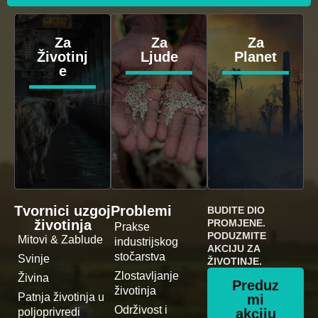
Za
Za
Za
Životinj
Ljude
Planet
e
Tvornici uzgoj
Problemi
BUDITE DIO
životinja
PROMJENE.
Prakse
PODUZMITE
Mitovi & Zablude
industrijskog
AKCIJU ZA
stočarstva
Svinje
ŽIVOTINJE.
Zlostavljanje
Živina
Preduz
životinja
Patnja životinja u
mi
Održivost i
poljoprivredi
akciju