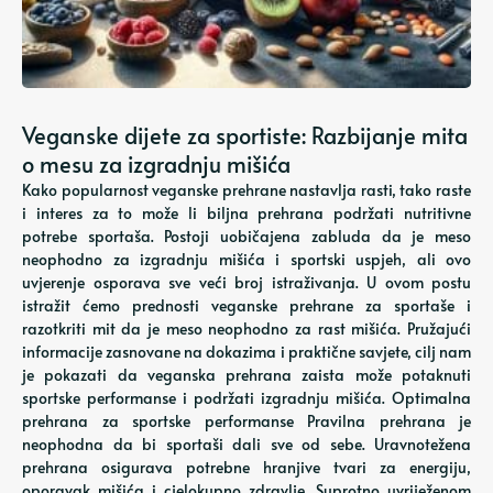
Veganske dijete za sportiste: Razbijanje mita
o mesu za izgradnju mišića
Kako popularnost veganske prehrane nastavlja rasti, tako raste
i interes za to može li biljna prehrana podržati nutritivne
potrebe sportaša. Postoji uobičajena zabluda da je meso
neophodno za izgradnju mišića i sportski uspjeh, ali ovo
uvjerenje osporava sve veći broj istraživanja. U ovom postu
istražit ćemo prednosti veganske prehrane za sportaše i
razotkriti mit da je meso neophodno za rast mišića. Pružajući
informacije zasnovane na dokazima i praktične savjete, cilj nam
je pokazati da veganska prehrana zaista može potaknuti
sportske performanse i podržati izgradnju mišića. Optimalna
prehrana za sportske performanse Pravilna prehrana je
neophodna da bi sportaši dali sve od sebe. Uravnotežena
prehrana osigurava potrebne hranjive tvari za energiju,
oporavak mišića i cjelokupno zdravlje. Suprotno uvriježenom