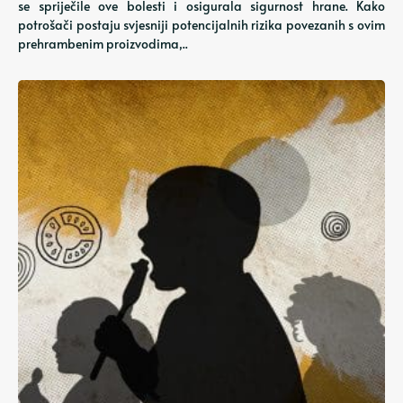
se spriječile ove bolesti i osigurala sigurnost hrane. Kako
potrošači postaju svjesniji potencijalnih rizika povezanih s ovim
prehrambenim proizvodima,..