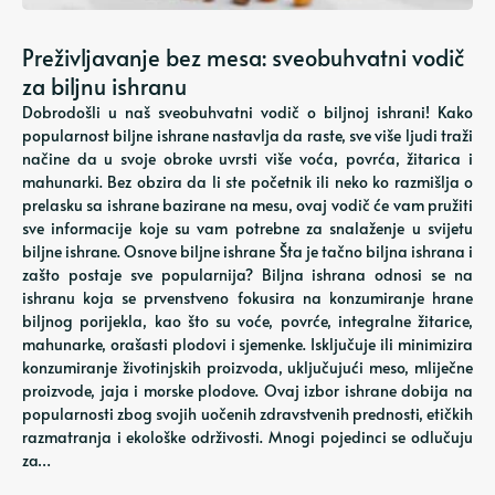
Preživljavanje bez mesa: sveobuhvatni vodič
za biljnu ishranu
Dobrodošli u naš sveobuhvatni vodič o biljnoj ishrani! Kako
popularnost biljne ishrane nastavlja da raste, sve više ljudi traži
načine da u svoje obroke uvrsti više voća, povrća, žitarica i
mahunarki. Bez obzira da li ste početnik ili neko ko razmišlja o
prelasku sa ishrane bazirane na mesu, ovaj vodič će vam pružiti
sve informacije koje su vam potrebne za snalaženje u svijetu
biljne ishrane. Osnove biljne ishrane Šta je tačno biljna ishrana i
zašto postaje sve popularnija? Biljna ishrana odnosi se na
ishranu koja se prvenstveno fokusira na konzumiranje hrane
biljnog porijekla, kao što su voće, povrće, integralne žitarice,
mahunarke, orašasti plodovi i sjemenke. Isključuje ili minimizira
konzumiranje životinjskih proizvoda, uključujući meso, mliječne
proizvode, jaja i morske plodove. Ovaj izbor ishrane dobija na
popularnosti zbog svojih uočenih zdravstvenih prednosti, etičkih
razmatranja i ekološke održivosti. Mnogi pojedinci se odlučuju
za…