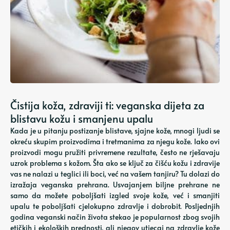
Čistija koža, zdraviji ti: veganska dijeta za
blistavu kožu i smanjenu upalu
Kada je u pitanju postizanje blistave, sjajne kože, mnogi ljudi se
okreću skupim proizvodima i tretmanima za njegu kože. Iako ovi
proizvodi mogu pružiti privremene rezultate, često ne rješavaju
uzrok problema s kožom. Šta ako se ključ za čišću kožu i zdravije
vas ne nalazi u teglici ili boci, već na vašem tanjiru? Tu dolazi do
izražaja veganska prehrana. Usvajanjem biljne prehrane ne
samo da možete poboljšati izgled svoje kože, već i smanjiti
upalu te poboljšati cjelokupno zdravlje i dobrobit. Posljednjih
godina veganski način života stekao je popularnost zbog svojih
etičkih i ekoloških prednosti, ali njegov utjecaj na zdravlje kože