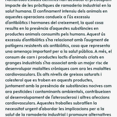
impacte de les pràctiques de ramaderia industrial en la
salut humana. El confinament intensiu dels animals en
aquestes operacions condueix a l'ús excessiu
d'antibiòtics i hormones del creixement, la qual cosa
resulta en la presència d'aquestes substàncies en
productes animals consumits pels humans. Aquest ús
excessiu d'antibiòtics s'ha relacionat amb l'augment de
patògens resistents als antibiòtics, cosa que representa
una amenaça important per a la salut pública. A més, el
consum de carn i productes lactis d'animals criats en
granges industrials s'ha associat amb un major risc de
desenvolupar malalties cròniques com ara les malalties
cardiovasculars. Els alts nivells de greixos saturats i
colesterol que es troben en aquests productes,
juntament amb la presència de substàncies nocives com
ara pesticides i contaminants ambientals, contribueixen
al desenvolupament de l'aterosclerosi i altres afeccions
cardiovasculars. Aquestes troballes subratllen la
necessitat urgent d'abordar les implicacions per a la
salut de la ramaderia industrial i promoure alternatives