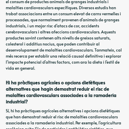
el consum de productes animals de granges industrials i
malalties cardiovasculars específiques. Diversos estudis han
trobat associacions entre un consum elevat de carns vermelles i
processades, que normalment provenen d'animals de granges
industrials, i un major risc d'atacs de cor, accidents
cerebrovasculars i altres afeccions cardiovasculars. Aquests
productes sovint contenen alts nivells de greixos saturats,
colesterol i additius nocius, que poden contribuir al
desenvolupament de malalties cardiovasculars. Tanmateix, cal
més recerca per establir una relació causal definitiva i explorar
l'impacte potencial d'altres factors, com ara la dieta i l'estil de
vida en general.
Hi ha pràctiques agrícoles o opcions dietètiques
alternatives que hagin demostrat reduir el risc de
malalties cardiovasculars associades a la ramaderia
industrial?
Sí, hi ha pràctiques agrícoles alternatives i opcions dietètiques
que han demostrat reduir el risc de malalties cardiovasculars
associades a la ramaderia industrial. Per exemple, l'agricultura
ecològica evita l'ús de pesticides i antibiòtics sintètics, que