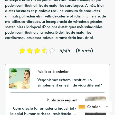
poden contribuir al risc de malalties cardíaques. A més, triar
dietes basades en plantes o reduir el consum de productes
animals pot reduir els nivells de colesterol i disminuir el risc de
malalties cardíaques. La incorporació de mètodes agrícoles
sostenibles i l'adopció d'opcions dietètiques més saludables
poden contribuir a una reducció del risc de malalties
cardiovasculars associades a la ramaderia industrial.
3,5/5 - (8 vots)
Publicació anterior
Veganisme: extrem i restrictiu o
simplement un estil de vida diferent?
Publicació següent
Catalan
Catalan
Com afecta la ramaderia industrial a
la salut humana: riscos, resistència als