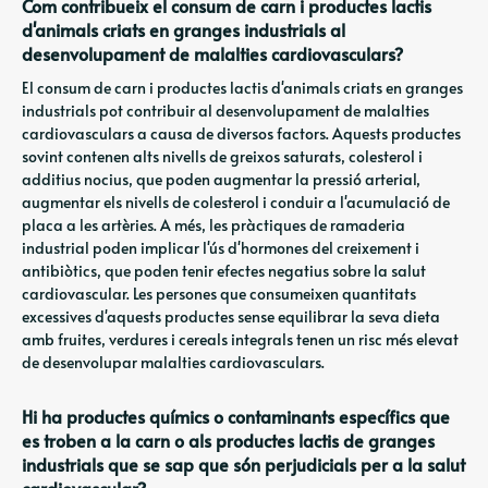
Com contribueix el consum de carn i productes lactis
d'animals criats en granges industrials al
desenvolupament de malalties cardiovasculars?
El consum de carn i productes lactis d'animals criats en granges
industrials pot contribuir al desenvolupament de malalties
cardiovasculars a causa de diversos factors. Aquests productes
sovint contenen alts nivells de greixos saturats, colesterol i
additius nocius, que poden augmentar la pressió arterial,
augmentar els nivells de colesterol i conduir a l'acumulació de
placa a les artèries. A més, les pràctiques de ramaderia
industrial poden implicar l'ús d'hormones del creixement i
antibiòtics, que poden tenir efectes negatius sobre la salut
cardiovascular. Les persones que consumeixen quantitats
excessives d'aquests productes sense equilibrar la seva dieta
amb fruites, verdures i cereals integrals tenen un risc més elevat
de desenvolupar malalties cardiovasculars.
Hi ha productes químics o contaminants específics que
es troben a la carn o als productes lactis de granges
industrials que se sap que són perjudicials per a la salut