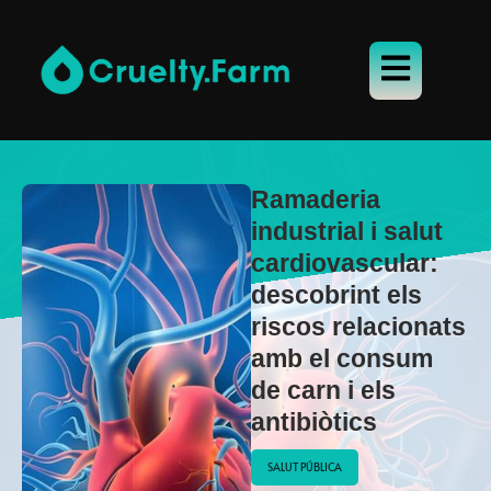
Ramaderia
industrial i salut
cardiovascular:
descobrint els
riscos relacionats
amb el consum
de carn i els
antibiòtics
SALUT PÚBLICA