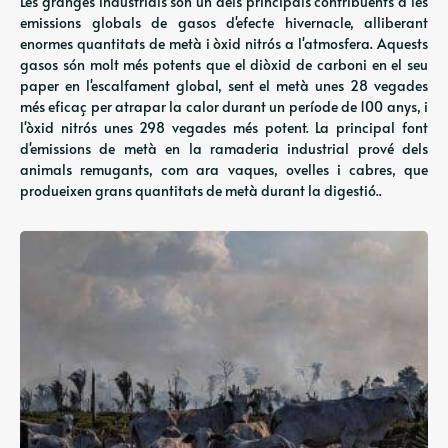
Les granges industrials són un dels principals contribuents a les
emissions globals de gasos d'efecte hivernacle, alliberant
enormes quantitats de metà i òxid nitrós a l'atmosfera. Aquests
gasos són molt més potents que el diòxid de carboni en el seu
paper en l'escalfament global, sent el metà unes 28 vegades
més eficaç per atrapar la calor durant un període de 100 anys, i
l'òxid nitrós unes 298 vegades més potent. La principal font
d'emissions de metà en la ramaderia industrial prové dels
animals remugants, com ara vaques, ovelles i cabres, que
produeixen grans quantitats de metà durant la digestió..