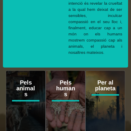
intenció és revelar la crueltat
a la qual hem deixat de ser
sensibles, inculcar
compassió en el seu lloc i,
finalment, educar cap a un
món on els humans
mostrem compassió cap als
animals, el planeta i
nosaltres mateixos.
Pels
Pels
Per al
animal
human
planeta
s
s