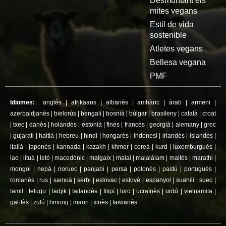
Desmuntant els
mites vegans
Estil de vida
sostenible
Atletes vegans
Bellesa vegana
PMF
Idiomes:
anglès
|
afrikaans
|
albanès
|
amhàric
|
àrab
|
armeni
|
azerbaidjanès
|
bielorús
|
bengalí
|
bosnià
|
búlgar
|
brasileny
|
català
|
croat
|
txec
|
danès
|
holandès
|
estonià
|
finès
|
francès
|
georgià
|
alemany
|
grec
|
gujarati
|
haitià
|
hebreu
|
hindi
|
hongarès
|
indonesi
|
irlandès
|
islandès
|
italià
|
japonès
|
kannada
|
kazakh
|
khmer
|
coreà
|
kurd
|
luxemburguès
|
lao
|
lituà
|
letó
|
macedònic
|
malgaix
|
malai
|
malaiàlam
|
maltès
|
marathi
|
mongol
|
nepà
|
noruec
|
panjabi
|
persa
|
polonès
|
pastú
|
portuguès
|
romanès
|
rus
|
samoà
|
serbi
|
eslovac
|
eslovè
|
espanyol
|
suahili
|
suec
|
tamil
|
telugu
|
tadjik
|
tailandès
|
filipí
|
turc
|
ucraïnès
|
urdú
|
vietnamita
|
gal·lès
|
zulú
|
hmong
|
maori
|
xinès
|
taiwanès