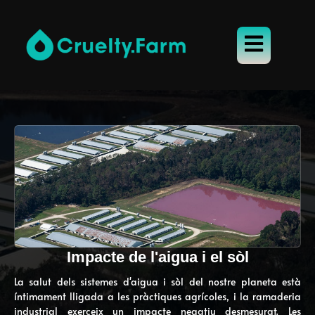
Impacte de l'aigua i el sòl
La salut dels sistemes d'aigua i sòl del nostre planeta està
íntimament lligada a les pràctiques agrícoles, i la ramaderia
industrial exerceix un impacte negatiu desmesurat. Les