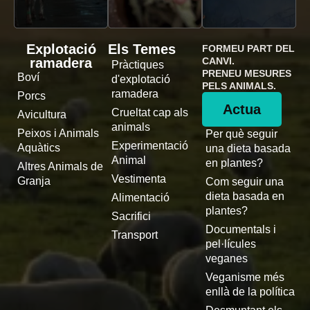
Explotació
Els Temes
FORMEU PART DEL
ramadera
CANVI.
Pràctiques
PRENEU MESURES
Boví
d'explotació
PELS ANIMALS.
ramadera
Porcs
Actua
Crueltat cap als
Avicultura
animals
Peixos i Animals
Per què seguir
Experimentació
Aquàtics
una dieta basada
Animal
en plantes?
Altres Animals de
Vestimenta
Granja
Com seguir una
dieta basada en
Alimentació
plantes?
Sacrifici
Documentals i
Transport
pel·lícules
veganes
Veganisme més
enllà de la política