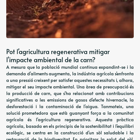
Pot l'agricultura regenerativa mitigar
l'impacte ambiental de la carn?
A mesura que la població mundial continua expandint-se i la
demanda d'aliments augmenta, la indústria agrícola s'enfronta
a una pressió creixent per satisfer aquestes necessitats i, alhora,
mitigar el seu impacte ambiental. Una àrea de preocupació és
la producció de carn, que s'ha relacionat amb contribucions
significatives a les emissions de gasos d'efecte hivernacle, la
desforestació i la contaminació de l'aigua. Tanmateix, una
solució prometedora que està guanyant força a la comunitat
agrícola és l'agricultura regenerativa. Aquesta pràctica
agrícola, basada en els principis de la sostenibilitat i l'equilibri
ecològic, se centra en la construcció d'un sòl saludable i la
restauració de la biodiversitat. En prioritzar la salut del sòl,