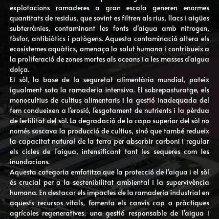
explotacions ramaderes a gran escala generen enormes
quantitats de residus, que sovint es filtren als rius, llacs i aigües
subterrànies, contaminant les fonts d'aigua amb nitrogen,
fòsfor, antibiòtics i patògens. Aquesta contaminació altera els
ecosistemes aquàtics, amenaça la salut humana i contribueix a
la proliferació de zones mortes als oceans i a les masses d'aigua
dolça.
El sòl, la base de la seguretat alimentària mundial, pateix
igualment sota la ramaderia intensiva. El sobrepasturatge, els
monocultius de cultius alimentaris i la gestió inadequada del
fem condueixen a l'erosió, l'esgotament de nutrients i la pèrdua
de fertilitat del sòl. La degradació de la capa superior del sòl no
només soscava la producció de cultius, sinó que també redueix
la capacitat natural de la terra per absorbir carboni i regular
els cicles de l'aigua, intensificant tant les sequeres com les
inundacions.
Aquesta categoria emfatitza que la protecció de l'aigua i el sòl
és crucial per a la sostenibilitat ambiental i la supervivència
humana. En destacar els impactes de la ramaderia industrial en
aquests recursos vitals, fomenta els canvis cap a pràctiques
agrícoles regeneratives, una gestió responsable de l'aigua i