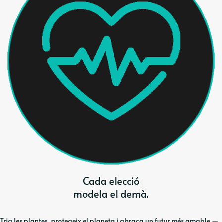
Cada elecció
modela el demà.
Tria les plantes, protegeix el planeta i abraça un futur més amable —