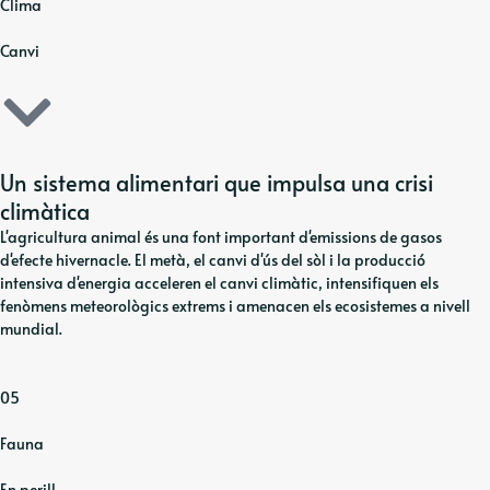
Clima
Canvi
Un sistema alimentari que impulsa una crisi
climàtica
L'agricultura animal és una font important d'emissions de gasos
d'efecte hivernacle. El metà, el canvi d'ús del sòl i la producció
intensiva d'energia acceleren el canvi climàtic, intensifiquen els
fenòmens meteorològics extrems i amenacen els ecosistemes a nivell
mundial.
05
Fauna
En perill