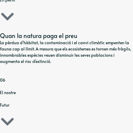
Quan la natura paga el preu
La pèrdua d'hàbitat, la contaminació i el canvi climàtic empenten la
fauna cap al límit. A mesura que els ecosistemes es tornen més fràgils,
innombrables espècies veuen disminuir les seves poblacions i
augmenta el risc d'extinció.
06
El nostre
Futur