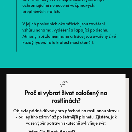
ochromujícími nemocemi ve špinavých,
T
přeplněných stájích.
f
v
V jejich posledních okamžicích jsou zavěšeni
b
vzhůru nohama, vyděšení a lapající po dechu.
Miliony trpí zlomeninami a tisíce jsou uvařeny živé
každý týden. Tato krutost musí skončit.
Proč si vybrat život založený na
rostlinách?
Objevte pádné důvody pro přechod na rostlinnou stravu
- od lepšího zdraví až po šetrnější planetu. Zjistěte, jak
vaše výběr potravin skutečně ovlivňuje svět.
Why Go Plant-Based?