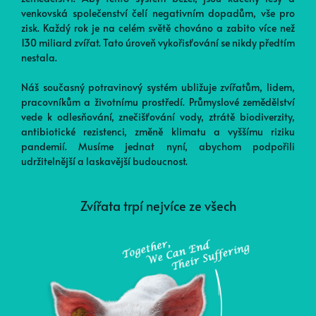
venkovská společenství čelí negativním dopadům, vše pro
zisk. Každý rok je na celém světě chováno a zabito více než
130 miliard zvířat. Tato úroveň vykořisťování se nikdy předtím
nestala.
Náš současný potravinový systém ubližuje zvířatům, lidem,
pracovníkům a životnímu prostředí. Průmyslové zemědělství
vede k odlesňování, znečišťování vody, ztrátě biodiverzity,
antibiotické rezistenci, změně klimatu a vyššímu riziku
pandemií. Musíme jednat nyní, abychom podpořili
udržitelnější a laskavější budoucnost.
Zvířata trpí nejvíce ze všech