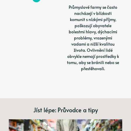
Průmyslové farmy se často
nacházejí v blízkosti
komunit s nízkými příjmy,
poškozují obyvatele
bolestmi hlavy, dýchacími
problémy, vrozenými
vadami a nižší kvalitou
života. Ovlivnění lidé
obvykle nemají prostředky k
tomu, aby se bránili nebo se
přestěhovali.
Jíst lépe: Průvodce a tipy