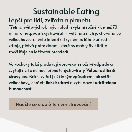
Sustainable Eating
Lepší pro lidi, zvířata a planetu
Třetina světových obilných plodin vykrmí ročně více než 70
miliard hospodářských zvířat – většina z nich je chována ve
velkochovech. Tento intenzivní systém zatěžuje přírodní
zdroje, plýtvá potravinami, které by mohly živit lidi, a
znečišťuje naše životní prostředí.
Velkochovy také produkují obrovské množství odpadu a
zvyšují riziko nemocí přenášených zvířaty.
Volba rostlinné
stravy
bez týrání zvířat je účinným způsobem, jak snížit
velkochovy, chránit
lidské zdraví
a vybudovat
udržitelnou
budoucnost
.
Naučte se o udržitelném stravování