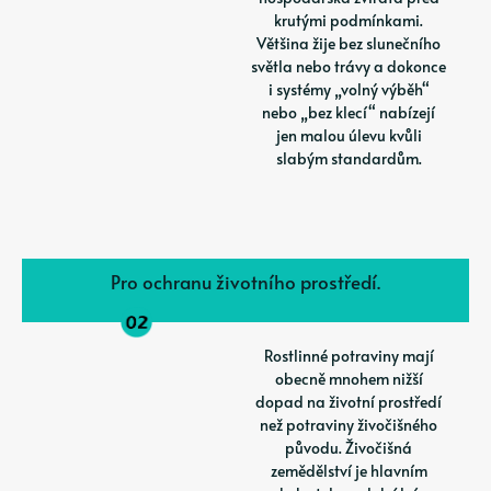
krutými podmínkami.
Většina žije bez slunečního
světla nebo trávy a dokonce
i systémy „volný výběh“
nebo „bez klecí“ nabízejí
jen malou úlevu kvůli
slabým standardům.
Pro ochranu životního prostředí.
Rostlinné potraviny mají
obecně mnohem nižší
dopad na životní prostředí
než potraviny živočišného
původu. Živočišná
zemědělství je hlavním