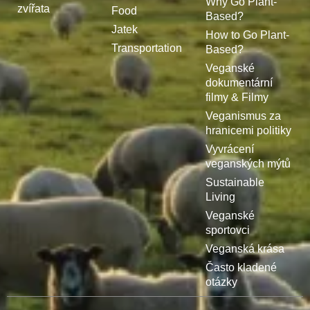
Why Go Plant-
zvířata
Food
Based?
Jatek
How to Go Plant-
Transportation
Based?
Veganské
dokumentární
filmy & Filmy
Veganismus za
hranicemi politiky
Vyvrácení
veganských mýtů
Sustainable
Living
Veganské
sportovci
Veganská krása
Často kladené
otázky