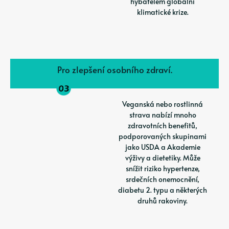
hybatelem globální
klimatické krize.
Pro zlepšení osobního zdraví.
Veganská nebo rostlinná
strava nabízí mnoho
zdravotních benefitů,
podporovaných skupinami
jako USDA a Akademie
výživy a dietetiky. Může
snížit riziko hypertenze,
srdečních onemocnění,
diabetu 2. typu a některých
druhů rakoviny.