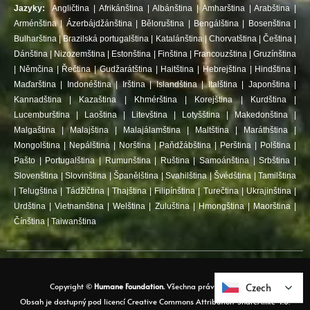
Jazyky:
Angličtina
|
Afrikánština
|
Albánština
|
Amharština
|
Arabština
|
Arménština
|
Ázerbájdžánština
|
Běloruština
|
Bengálština
|
Bosenština
|
Bulharština
|
Brazilská portugalština
|
Katalánština
|
Chorvatština
|
Čeština
|
Dánština
|
Nizozemština
|
Estonština
|
Finština
|
Francouzština
|
Gruzínština
|
Němčina
|
Řečtina
|
Gudžarátština
|
Haitština
|
Hebrejština
|
Hindština
|
Maďarština
|
Indonéština
|
Irština
|
Islandština
|
Italština
|
Japonština
|
Kannadština
|
Kazaština
|
Khmérština
|
Korejština
|
Kurdština
|
Lucemburština
|
Laoština
|
Litevština
|
Lotyšština
|
Makedonština
|
Malgaština
|
Malajština
|
Malajálamština
|
Maltština
|
Maráthština
|
Mongolština
|
Nepálština
|
Norština
|
Paňdžábština
|
Perština
|
Polština
|
Pašto
|
Portugalština
|
Rumunština
|
Ruština
|
Samoánština
|
Srbština
|
Slovenština
|
Slovinština
|
Španělština
|
Svahilština
|
Švédština
|
Tamilština
|
Telugština
|
Tádžičtina
|
Thajština
|
Filipínština
|
Turečtina
|
Ukrajinština
|
Urdština
|
Vietnamština
|
Welština
|
Zuluština
|
Hmongština
|
Maorština
|
Čínština
|
Taiwanština
Czech
Czech
Copyright ©
Humane Foundation.
Všechna práva vyhrazena.
Obsah je dostupný pod licencí Creative Commons Attribution-ShareAlike 4.0.