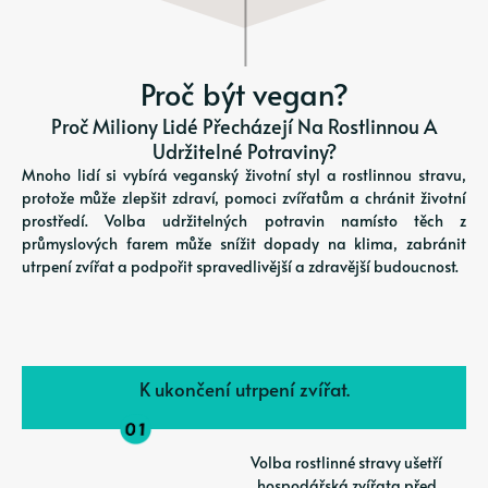
Proč být vegan?
Proč Miliony Lidé Přecházejí Na Rostlinnou A
Udržitelné Potraviny?
Mnoho lidí si vybírá veganský životní styl a rostlinnou stravu,
protože může zlepšit zdraví, pomoci zvířatům a chránit životní
prostředí. Volba udržitelných potravin namísto těch z
průmyslových farem může snížit dopady na klima, zabránit
utrpení zvířat a podpořit spravedlivější a zdravější budoucnost.
K ukončení utrpení zvířat.
Volba rostlinné stravy ušetří
hospodářská zvířata před