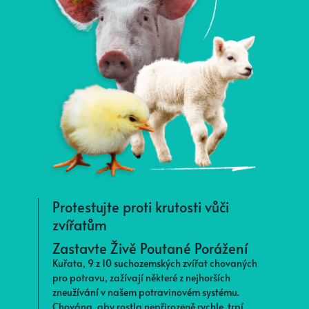
Protestujte proti krutosti vůči
zvířatům
Z
Zastavte Živě Poutané Porážení
P
m
Kuřata, 9 z 10 suchozemských zvířat chovaných
u
pro potravu, zažívají některé z nejhorších
t
zneužívání v našem potravinovém systému.
z
Chována, aby rostla nepřirozeně rychle, trpí