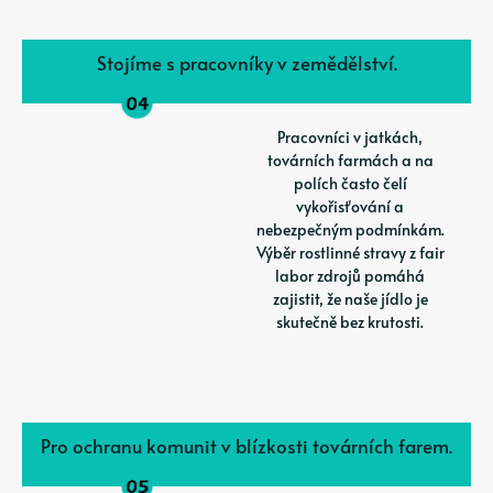
Stojíme s pracovníky v zemědělství.
Pracovníci v jatkách,
továrních farmách a na
polích často čelí
vykořisťování a
nebezpečným podmínkám.
Výběr rostlinné stravy z fair
labor zdrojů pomáhá
zajistit, že naše jídlo je
skutečně bez krutosti.
Pro ochranu komunit v blízkosti továrních farem.