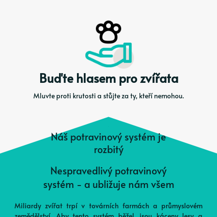
Buďte hlasem pro zvířata
Mluvte proti krutosti a stůjte za ty, kteří nemohou.
Náš potravinový systém je
rozbitý
Nespravedlivý potravinový
systém - a ubližuje nám všem
Miliardy zvířat trpí v továrních farmách a průmyslovém
zemědělství. Aby tento systém běžel, jsou káceny lesy a