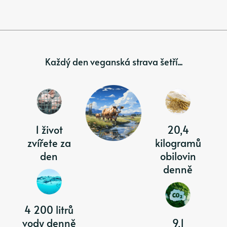
Každý den veganská strava šetří...
1 život
20,4
zvířete za
kilogramů
den
obilovin
denně
4 200 litrů
vody denně
9,1