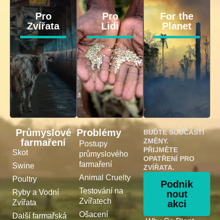
Pro
Pro
For the
Zvířata
Lidi
Planet
Průmyslové
Problémy
BUĎTE SOUČÁSTÍ
farmaření
ZMĚNY.
Postupy
PŘIJMĚTE
Skot
průmyslového
OPATŘENÍ PRO
farmaření
Swine
ZVÍŘATA.
Animal Cruelty
Poultry
Podnik
Testování na
Ryby a Vodní
nout
Zvířatech
Zvířata
akci
Ošacení
Další farmařská