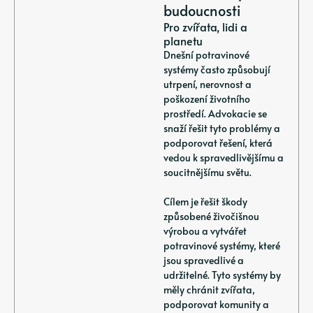
budoucnosti
Pro zvířata, lidi a
planetu
Dnešní potravinové
systémy často způsobují
utrpení, nerovnost a
poškození životního
prostředí. Advokacie se
snaží řešit tyto problémy a
podporovat řešení, která
vedou k spravedlivějšímu a
soucitnějšímu světu.
Cílem je řešit škody
způsobené živočišnou
výrobou a vytvářet
potravinové systémy, které
jsou spravedlivé a
udržitelné. Tyto systémy by
měly chránit zvířata,
podporovat komunity a