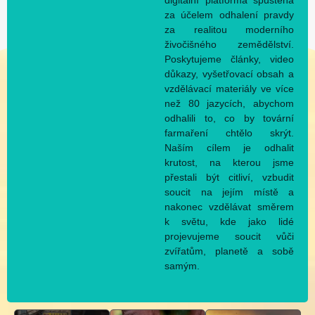
digitální platforma spuštěná
za účelem odhalení pravdy
za realitou moderního
živočišného zemědělství.
Poskytujeme články, video
důkazy, vyšetřovací obsah a
vzdělávací materiály ve více
než 80 jazycích, abychom
odhalili to, co by tovární
farmaření chtělo skrýt.
Naším cílem je odhalit
krutost, na kterou jsme
přestali být citliví, vzbudit
soucit na jejím místě a
nakonec vzdělávat směrem
k světu, kde jako lidé
projevujeme soucit vůči
zvířatům, planetě a sobě
samým.