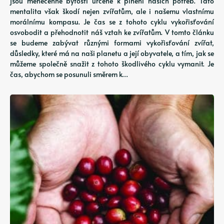
jsou méněcenné bytosti určené k plnění našich potřeb. Tato
mentalita však škodí nejen zvířatům, ale i našemu vlastnímu
morálnímu kompasu. Je čas se z tohoto cyklu vykořisťování
osvobodit a přehodnotit náš vztah ke zvířatům. V tomto článku
se budeme zabývat různými formami vykořisťování zvířat,
důsledky, které má na naši planetu a její obyvatele, a tím, jak se
můžeme společně snažit z tohoto škodlivého cyklu vymanit. Je
čas, abychom se posunuli směrem k…