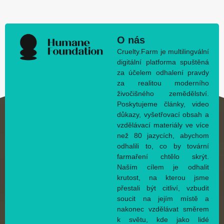
O nás
Cruelty.Farm je multilingvální
digitální platforma spuštěná
za účelem odhalení pravdy
za realitou moderního
živočišného zemědělství.
Poskytujeme články, video
důkazy, vyšetřovací obsah a
vzdělávací materiály ve více
než 80 jazycích, abychom
odhalili to, co by tovární
farmaření chtělo skrýt.
Naším cílem je odhalit
krutost, na kterou jsme
přestali být citliví, vzbudit
soucit na jejím místě a
nakonec vzdělávat směrem
k světu, kde jako lidé