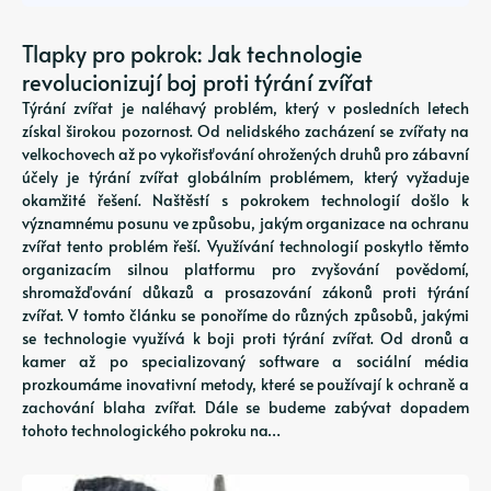
Tlapky pro pokrok: Jak technologie
revolucionizují boj proti týrání zvířat
Týrání zvířat je naléhavý problém, který v posledních letech
získal širokou pozornost. Od nelidského zacházení se zvířaty na
velkochovech až po vykořisťování ohrožených druhů pro zábavní
účely je týrání zvířat globálním problémem, který vyžaduje
okamžité řešení. Naštěstí s pokrokem technologií došlo k
významnému posunu ve způsobu, jakým organizace na ochranu
zvířat tento problém řeší. Využívání technologií poskytlo těmto
organizacím silnou platformu pro zvyšování povědomí,
shromažďování důkazů a prosazování zákonů proti týrání
zvířat. V tomto článku se ponoříme do různých způsobů, jakými
se technologie využívá k boji proti týrání zvířat. Od dronů a
kamer až po specializovaný software a sociální média
prozkoumáme inovativní metody, které se používají k ochraně a
zachování blaha zvířat. Dále se budeme zabývat dopadem
tohoto technologického pokroku na…