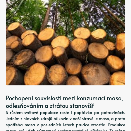
Pochopení souvislosti mezi konzumací masa,
odlesňováním a ztrátou stanovišť
S růstem světové populace roste i poptávka po potravinách.
Jedním z hlavních zdrojů bílkovin v naší stravě je maso, a proto
spotřeba masa v posledních letech prudce vzrostla. Produkce
masa má však významné environmentální důsledky. Zejména