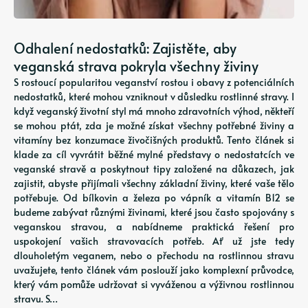
Odhalení nedostatků: Zajistěte, aby
veganská strava pokryla všechny živiny
S rostoucí popularitou veganství rostou i obavy z potenciálních
nedostatků, které mohou vzniknout v důsledku rostlinné stravy. I
když veganský životní styl má mnoho zdravotních výhod, někteří
se mohou ptát, zda je možné získat všechny potřebné živiny a
vitamíny bez konzumace živočišných produktů. Tento článek si
klade za cíl vyvrátit běžné mylné představy o nedostatcích ve
veganské stravě a poskytnout tipy založené na důkazech, jak
zajistit, abyste přijímali všechny základní živiny, které vaše tělo
potřebuje. Od bílkovin a železa po vápník a vitamín B12 se
budeme zabývat různými živinami, které jsou často spojovány s
veganskou stravou, a nabídneme praktická řešení pro
uspokojení vašich stravovacích potřeb. Ať už jste tedy
dlouholetým veganem, nebo o přechodu na rostlinnou stravu
uvažujete, tento článek vám poslouží jako komplexní průvodce,
který vám pomůže udržovat si vyváženou a výživnou rostlinnou
stravu. S…