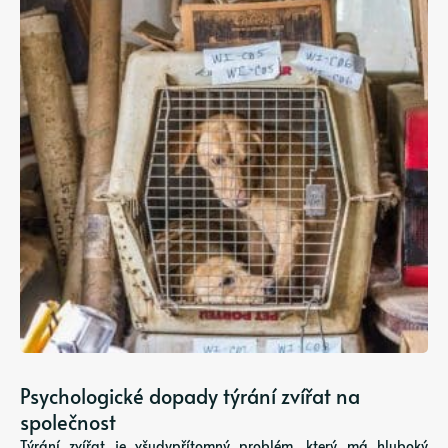
Psychologické dopady týrání zvířat na
společnost
Týrání zvířat je všudypřítomný problém, který má hluboký