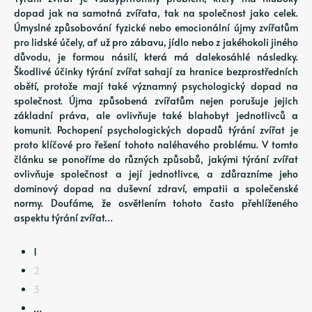
dopad jak na samotná zvířata, tak na společnost jako celek.
Úmyslné způsobování fyzické nebo emocionální újmy zvířatům
pro lidské účely, ať už pro zábavu, jídlo nebo z jakéhokoli jiného
důvodu, je formou násilí, která má dalekosáhlé následky.
Škodlivé účinky týrání zvířat sahají za hranice bezprostředních
obětí, protože mají také významný psychologický dopad na
společnost. Újma způsobená zvířatům nejen porušuje jejich
základní práva, ale ovlivňuje také blahobyt jednotlivců a
komunit. Pochopení psychologických dopadů týrání zvířat je
proto klíčové pro řešení tohoto naléhavého problému. V tomto
článku se ponoříme do různých způsobů, jakými týrání zvířat
ovlivňuje společnost a její jednotlivce, a zdůrazníme jeho
dominový dopad na duševní zdraví, empatii a společenské
normy. Doufáme, že osvětlením tohoto často přehlíženého
aspektu týrání zvířat…
1
2
3
…