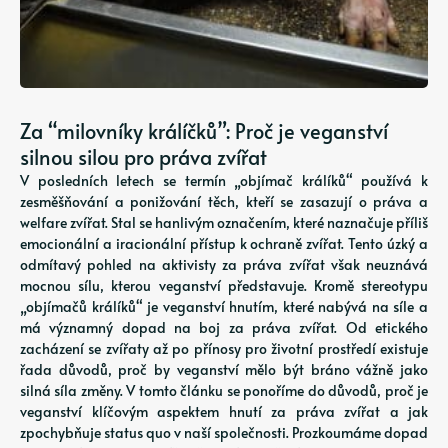
Za “milovníky králíčků”: Proč je veganství
silnou silou pro práva zvířat
V posledních letech se termín „objímač králíků“ používá k
zesměšňování a ponižování těch, kteří se zasazují o práva a
welfare zvířat. Stal se hanlivým označením, které naznačuje příliš
emocionální a iracionální přístup k ochraně zvířat. Tento úzký a
odmítavý pohled na aktivisty za práva zvířat však neuznává
mocnou sílu, kterou veganství představuje. Kromě stereotypu
„objímačů králíků“ je veganství hnutím, které nabývá na síle a
má významný dopad na boj za práva zvířat. Od etického
zacházení se zvířaty až po přínosy pro životní prostředí existuje
řada důvodů, proč by veganství mělo být bráno vážně jako
silná síla změny. V tomto článku se ponoříme do důvodů, proč je
veganství klíčovým aspektem hnutí za práva zvířat a jak
zpochybňuje status quo v naší společnosti. Prozkoumáme dopad