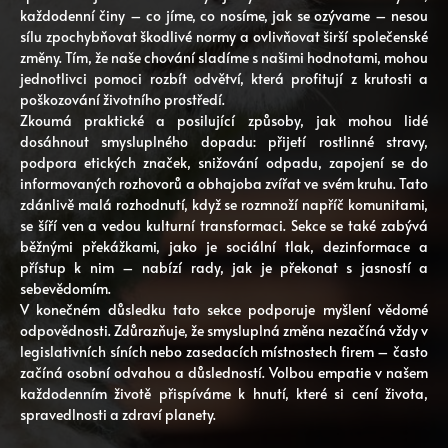
každodenní činy – co jíme, co nosíme, jak se ozývame – nesou
sílu zpochybňovat škodlivé normy a ovlivňovat širší společenské
změny. Tím, že naše chování sladíme s našimi hodnotami, mohou
jednotlivci pomoci rozbít odvětví, která profitují z krutosti a
poškozování životního prostředí.
Zkoumá praktické a posilující způsoby, jak mohou lidé
dosáhnout smysluplného dopadu: přijetí rostlinné stravy,
podpora etických značek, snižování odpadu, zapojení se do
informovaných rozhovorů a obhajoba zvířat ve svém kruhu. Tato
zdánlivě malá rozhodnutí, když se rozmnoží napříč komunitami,
se šíří ven a vedou kulturní transformaci. Sekce se také zabývá
běžnými překážkami, jako je sociální tlak, dezinformace a
přístup k nim – nabízí rady, jak je překonat s jasností a
sebevědomím.
V konečném důsledku tato sekce podporuje myšlení vědomé
odpovědnosti. Zdůrazňuje, že smysluplná změna nezačíná vždy v
legislativních síních nebo zasedacích místnostech firem – často
začíná osobní odvahou a důsledností. Volbou empatie v našem
každodenním životě přispíváme k hnutí, které si cení života,
spravedlnosti a zdraví planety.