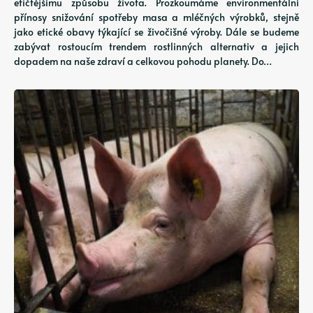
etičtějšímu způsobu života. Prozkoumáme environmentální
přínosy snižování spotřeby masa a mléčných výrobků, stejně
jako etické obavy týkající se živočišné výroby. Dále se budeme
zabývat rostoucím trendem rostlinných alternativ a jejich
dopadem na naše zdraví a celkovou pohodu planety. Do…