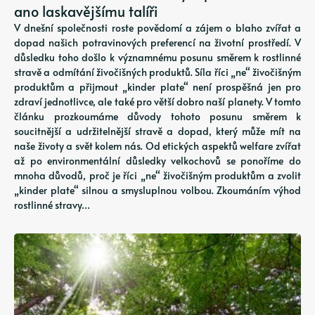
ano laskavějšímu talíři
V dnešní společnosti roste povědomí a zájem o blaho zvířat a
dopad našich potravinových preferencí na životní prostředí. V
důsledku toho došlo k významnému posunu směrem k rostlinné
stravě a odmítání živočišných produktů. Síla říci „ne“ živočišným
produktům a přijmout „kinder plate“ není prospěšná jen pro
zdraví jednotlivce, ale také pro větší dobro naší planety. V tomto
článku prozkoumáme důvody tohoto posunu směrem k
soucitnější a udržitelnější stravě a dopad, který může mít na
naše životy a svět kolem nás. Od etických aspektů welfare zvířat
až po environmentální důsledky velkochovů se ponoříme do
mnoha důvodů, proč je říci „ne“ živočišným produktům a zvolit
„kinder plate“ silnou a smysluplnou volbou. Zkoumáním výhod
rostlinné stravy…