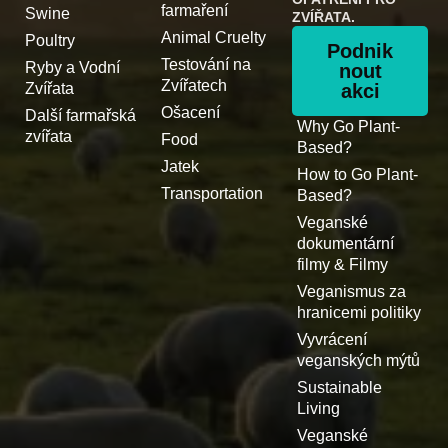
farmaření
Swine
ZVÍŘATA.
Animal Cruelty
Poultry
Podnik
Testování na
Ryby a Vodní
nout
Zvířatech
Zvířata
akci
Ošacení
Další farmařská
Why Go Plant-
zvířata
Food
Based?
Jatek
How to Go Plant-
Transportation
Based?
Veganské
dokumentární
filmy & Filmy
Veganismus za
hranicemi politiky
Vyvrácení
veganských mýtů
Sustainable
Living
Veganské