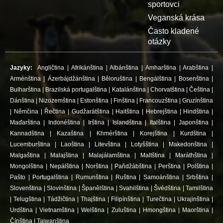
sportovci
Veganská krása
Často kladené
otázky
Jazyky:
Angličtina
|
Afrikánština
|
Albánština
|
Amharština
|
Arabština
|
Arménština
|
Ázerbájdžánština
|
Běloruština
|
Bengálština
|
Bosenština
|
Bulharština
|
Brazilská portugalština
|
Katalánština
|
Chorvatština
|
Čeština
|
Dánština
|
Nizozemština
|
Estonština
|
Finština
|
Francouzština
|
Gruzínština
|
Němčina
|
Řečtina
|
Gudžarátština
|
Haitština
|
Hebrejština
|
Hindština
|
Maďarština
|
Indonéština
|
Irština
|
Islandština
|
Italština
|
Japonština
|
Kannadština
|
Kazaština
|
Khmérština
|
Korejština
|
Kurdština
|
Lucemburština
|
Laoština
|
Litevština
|
Lotyšština
|
Makedonština
|
Malgaština
|
Malajština
|
Malajálamština
|
Maltština
|
Maráthština
|
Mongolština
|
Nepálština
|
Norština
|
Paňdžábština
|
Perština
|
Polština
|
Pašto
|
Portugalština
|
Rumunština
|
Ruština
|
Samoánština
|
Srbština
|
Slovenština
|
Slovinština
|
Španělština
|
Svahilština
|
Švédština
|
Tamilština
|
Telugština
|
Tádžičtina
|
Thajština
|
Filipínština
|
Turečtina
|
Ukrajinština
|
Urdština
|
Vietnamština
|
Welština
|
Zuluština
|
Hmongština
|
Maorština
|
Čínština
|
Taiwanština