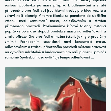
rostoucí poptávka po mase přispívá k odlesňování a ztrátě
přirozeného prostředí, což jsou hlavní hrozby pro biodiverzitu a
zdraví naší planety. V tomto článku se ponoříme do složitého
vztahu mezi konzumací masa, odlesňováním a ztrátou
přirozeného prostředí. Prozkoumáme klíčové faktory rostoucí
poptávky po mase, dopad produkce masa na odlesňování a
ztrátu přirozeného prostředí a možná řešení, jak tyto problémy
zmírnit. Pochopením souvislosti mezi konzumací masa,
odlesňováním a ztrátou přirozeného prostředí můžeme pracovat
na vytvoření udržitelnější budoucnosti pro naši planetu i pro nás
samotné. Spotřeba masa ovlivňuje tempo odlesňování …