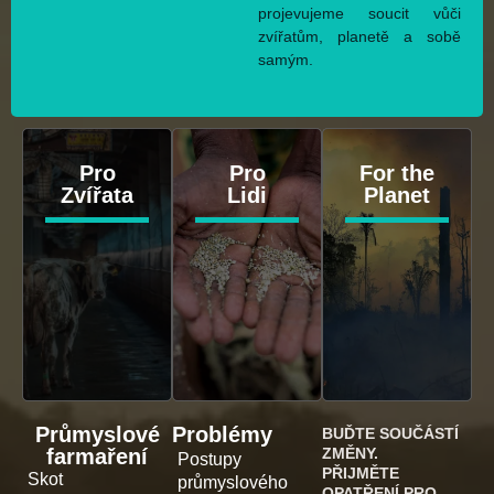
projevujeme soucit vůči
zvířatům, planetě a sobě
samým.
Pro
Pro
For the
Zvířata
Lidi
Planet
Průmyslové
Problémy
BUĎTE SOUČÁSTÍ
farmaření
ZMĚNY.
Postupy
PŘIJMĚTE
Skot
průmyslového
OPATŘENÍ PRO