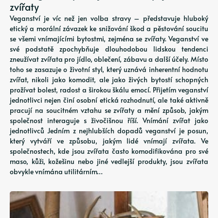
zvířaty
Veganství je víc než jen volba stravy – představuje hluboký
etický a morální závazek ke snižování škod a pěstování soucitu
se všemi vnímajícími bytostmi, zejména se zvířaty. Veganství ve
své podstatě zpochybňuje dlouhodobou lidskou tendenci
zneužívat zvířata pro jídlo, oblečení, zábavu a další účely. Místo
toho se zasazuje o životní styl, který uznává inherentní hodnotu
zvířat, nikoli jako komodit, ale jako živých bytostí schopných
prožívat bolest, radost a širokou škálu emocí. Přijetím veganství
jednotlivci nejen činí osobní etická rozhodnutí, ale také aktivně
pracují na soucitném vztahu se zvířaty a mění způsob, jakým
společnost interaguje s živočišnou říší. Vnímání zvířat jako
jednotlivců Jedním z nejhlubších dopadů veganství je posun,
který vytváří ve způsobu, jakým lidé vnímají zvířata. Ve
společnostech, kde jsou zvířata často komodifikována pro své
maso, kůži, kožešinu nebo jiné vedlejší produkty, jsou zvířata
obvykle vnímána utilitárním…