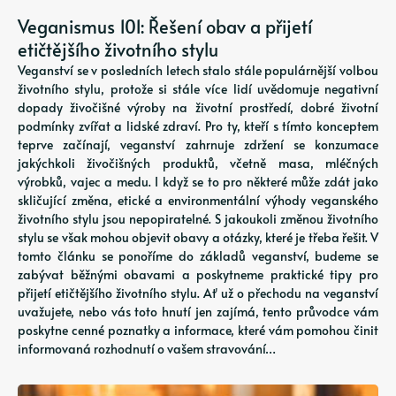
Veganismus 101: Řešení obav a přijetí
etičtějšího životního stylu
Veganství se v posledních letech stalo stále populárnější volbou
životního stylu, protože si stále více lidí uvědomuje negativní
dopady živočišné výroby na životní prostředí, dobré životní
podmínky zvířat a lidské zdraví. Pro ty, kteří s tímto konceptem
teprve začínají, veganství zahrnuje zdržení se konzumace
jakýchkoli živočišných produktů, včetně masa, mléčných
výrobků, vajec a medu. I když se to pro některé může zdát jako
skličující změna, etické a environmentální výhody veganského
životního stylu jsou nepopiratelné. S jakoukoli změnou životního
stylu se však mohou objevit obavy a otázky, které je třeba řešit. V
tomto článku se ponoříme do základů veganství, budeme se
zabývat běžnými obavami a poskytneme praktické tipy pro
přijetí etičtějšího životního stylu. Ať už o přechodu na veganství
uvažujete, nebo vás toto hnutí jen zajímá, tento průvodce vám
poskytne cenné poznatky a informace, které vám pomohou činit
informovaná rozhodnutí o vašem stravování…