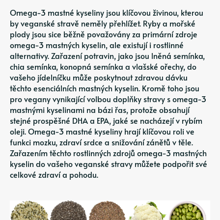
Omega-3 mastné kyseliny jsou klíčovou živinou, kterou
by veganské stravě neměly přehlížet. Ryby a mořské
plody jsou sice běžně považovány za primární zdroje
omega-3 mastných kyselin, ale existují i ​​rostlinné
alternativy. Zařazení potravin, jako jsou lněná semínka,
chia semínka, konopná semínka a vlašské ořechy, do
vašeho jídelníčku může poskytnout zdravou dávku
těchto esenciálních mastných kyselin. Kromě toho jsou
pro vegany vynikající volbou doplňky stravy s omega-3
mastnými kyselinami na bázi řas, protože obsahují
stejné prospěšné DHA a EPA, jaké se nacházejí v rybím
oleji. Omega-3 mastné kyseliny hrají klíčovou roli ve
funkci mozku, zdraví srdce a snižování zánětů v těle.
Zařazením těchto rostlinných zdrojů omega-3 mastných
kyselin do vašeho veganské stravy můžete podpořit své
celkové zdraví a pohodu.