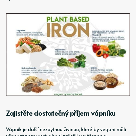
Zajistěte dostatečný příjem vápníku
Vápník je další nezbytnou živinou, které by vegani měli
věnovat pozornost, aby si zajistili vyváženou a