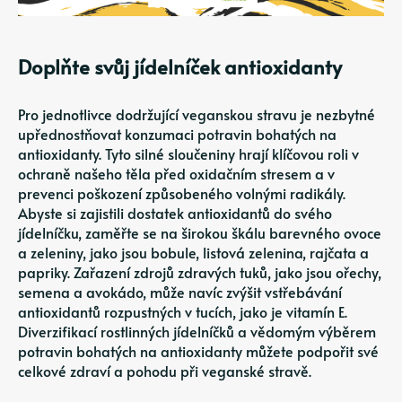
Doplňte svůj jídelníček antioxidanty
Pro jednotlivce dodržující veganskou stravu je nezbytné
upřednostňovat konzumaci potravin bohatých na
antioxidanty. Tyto silné sloučeniny hrají klíčovou roli v
ochraně našeho těla před oxidačním stresem a v
prevenci poškození způsobeného volnými radikály.
Abyste si zajistili dostatek antioxidantů do svého
jídelníčku, zaměřte se na širokou škálu barevného ovoce
a zeleniny, jako jsou bobule, listová zelenina, rajčata a
papriky. Zařazení zdrojů zdravých tuků, jako jsou ořechy,
semena a avokádo, může navíc zvýšit vstřebávání
antioxidantů rozpustných v tucích, jako je vitamín E.
Diverzifikací rostlinných jídelníčků a vědomým výběrem
potravin bohatých na antioxidanty můžete podpořit své
celkové zdraví a pohodu při veganské stravě.