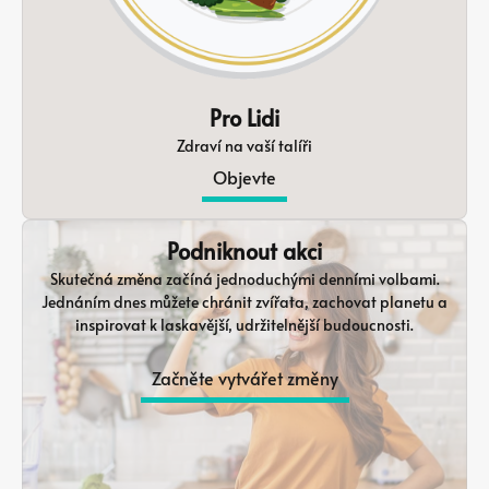
Pro Lidi
Zdraví na vaší talíři
Objevte
Podniknout akci
Skutečná změna začíná jednoduchými denními volbami.
Jednáním dnes můžete chránit zvířata, zachovat planetu a
inspirovat k laskavější, udržitelnější budoucnosti.
Začněte vytvářet změny