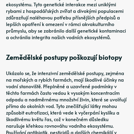
ekosystému. Tyto genetické interakce mezi uniklými
rybami z hospodářských zvířat a divokými populacemi
zdůrazňují naléhavou potřebu přísnějších předpisů a
lepších opatření k omezení v rámci akvakulturního
průmyslu, aby se zabránilo další genetické kontaminaci
a ochránila integrita našich vodních ekosystémů.
Zemědělské postupy poškozují biotopy
Ukázalo se, že intenzivní zemědělské postupy, zejména
na mořských a rybích farmách, mají škodlivé účinky na
vodní stanoviště. Přeplněné a uzavřené podmínky v
těchto farmách často vedou k vysokým koncentracím
odpadu a nadměrnému množství živin, které se uvolňují
přímo do okolních vod. Tyto znečišťující látky mohou
způsobit eutrofizaci, která vede k vyčerpání kyslíku a
škodlivému květu řas, což v konečném důsledku
narušuje křehkou rovnováhu vodního ekosystému.
Používání antibiotik, pesticidů a dalších chemikálií v