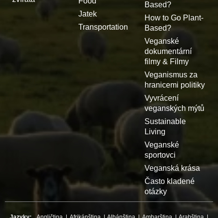
Food
Based?
Jatek
How to Go Plant-
Transportation
Based?
Veganské
dokumentární
filmy & Filmy
Veganismus za
hranicemi politiky
Vyvrácení
veganských mýtů
Sustainable
Living
Veganské
sportovci
Veganská krása
Často kladené
otázky
Jazyky:
Angličtina
|
Afrikánština
|
Albánština
|
Amharština
|
Arabština
|