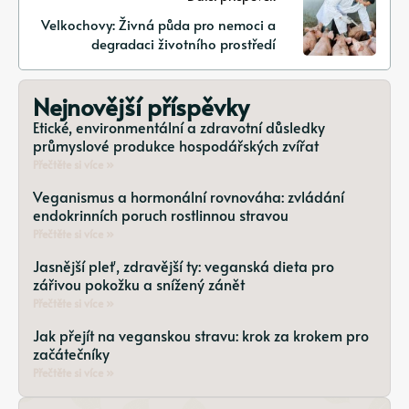
Velkochovy: Živná půda pro nemoci a
degradaci životního prostředí
Nejnovější příspěvky
Etické, environmentální a zdravotní důsledky
průmyslové produkce hospodářských zvířat
Přečtěte si více »
Veganismus a hormonální rovnováha: zvládání
endokrinních poruch rostlinnou stravou
Přečtěte si více »
Jasnější pleť, zdravější ty: veganská dieta pro
zářivou pokožku a snížený zánět
Přečtěte si více »
Jak přejít na veganskou stravu: krok za krokem pro
začátečníky
Přečtěte si více »