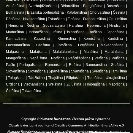
Arménština
|
Ázerbájdžánština
|
Běloruština
|
Bengálština
|
Bosenština
|
Bulharština
|
Brazilská portugalština
|
Katalánština
|
Chorvatština
|
Čeština
|
Dánština
|
Nizozemština
|
Estonština
|
Finština
|
Francouzština
|
Gruzínština
|
Němčina
|
Řečtina
|
Gudžarátština
|
Haitština
|
Hebrejština
|
Hindština
|
Maďarština
|
Indonéština
|
Irština
|
Islandština
|
Italština
|
Japonština
|
Kannadština
|
Kazaština
|
Khmérština
|
Korejština
|
Kurdština
|
Lucemburština
|
Laoština
|
Litevština
|
Lotyšština
|
Makedonština
|
Malgaština
|
Malajština
|
Malajálamština
|
Maltština
|
Maráthština
|
Mongolština
|
Nepálština
|
Norština
|
Paňdžábština
|
Perština
|
Polština
|
Pašto
|
Portugalština
|
Rumunština
|
Ruština
|
Samoánština
|
Srbština
|
Slovenština
|
Slovinština
|
Španělština
|
Svahilština
|
Švédština
|
Tamilština
|
Telugština
|
Tádžičtina
|
Thajština
|
Filipínština
|
Turečtina
|
Ukrajinština
|
Urdština
|
Vietnamština
|
Welština
|
Zuluština
|
Hmongština
|
Maorština
|
Čínština
|
Taiwanština
Copyright ©
Humane Foundation.
Všechna práva vyhrazena.
Obsah je dostupný pod licencí Creative Commons Attribution-ShareAlike 4.0.
Humane Foundation
je samofinancovaná nezisková organizace registrovaná ve Spojeném království (Reg No. 15077857)