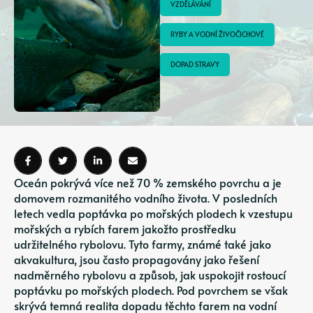
VZDĚLÁVÁNÍ
RYBY A VODNÍ ŽIVOČICHOVÉ
DOPAD STRAVY
Oceán pokrývá více než 70 % zemského povrchu a je
domovem rozmanitého vodního života. V posledních
letech vedla poptávka po mořských plodech k vzestupu
mořských a rybích farem jakožto prostředku
udržitelného rybolovu. Tyto farmy, známé také jako
akvakultura, jsou často propagovány jako řešení
nadměrného rybolovu a způsob, jak uspokojit rostoucí
poptávku po mořských plodech. Pod povrchem se však
skrývá temná realita dopadu těchto farem na vodní