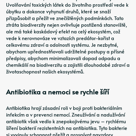
Uvolňování toxických látek do životního prostředí vede k
úbytku a dokonce vyhynutí druhů, které se snaží
přizpůsobit a přežít ve znečištěných podmínkách. Tato
ztráta biodiverzity nejen ovlivňuje postižená stanoviště,
ale má také kaskádový efekt na celý ekosystém, což
vede k nerovnováze ve vztazích predátor-kořist a
celkovému zdraví a odolnosti systému. Je nezbytné,
abychom upřednostňovali udržitelné postupy a přísné
předpisy, abychom minimalizovali dopad odpadu a
chemikálií na biodiverzitu a zajistili dlouhodobé zdraví a
životaschopnost našich ekosystémů.
Antibiotika a nemoci se rychle šíří
Antibiotika hrají zásadní roli v boji proti bakteriálním
infekcím a v prevenci nemocí. Zneužívání a nadužívání
antibiotik však vedlo k znepokojivému jevu – rychlému
šíření bakterií rezistentních na antibiotika. Tyto bakterie
si vyvinuly schopnost přežít a prospívat navzdory