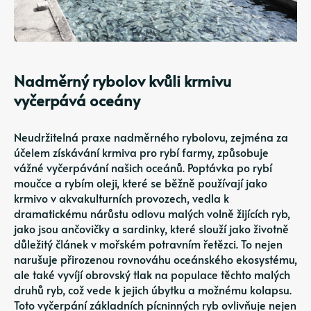
Nadměrný rybolov kvůli krmivu
vyčerpává oceány
Neudržitelná praxe nadměrného rybolovu, zejména za
účelem získávání krmiva pro rybí farmy, způsobuje
vážné vyčerpávání našich oceánů. Poptávka po rybí
moučce a rybím oleji, které se běžně používají jako
krmivo v akvakulturních provozech, vedla k
dramatickému nárůstu odlovu malých volně žijících ryb,
jako jsou ančovičky a sardinky, které slouží jako životně
důležitý článek v mořském potravním řetězci. To nejen
narušuje přirozenou rovnováhu oceánského ekosystému,
ale také vyvíjí obrovský tlak na populace těchto malých
druhů ryb, což vede k jejich úbytku a možnému kolapsu.
Toto vyčerpání základních pícninných ryb ovlivňuje nejen