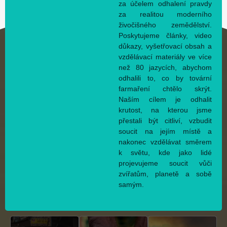
za účelem odhalení pravdy
za realitou moderního
živočišného zemědělství.
Poskytujeme články, video
důkazy, vyšetřovací obsah a
vzdělávací materiály ve více
než 80 jazycích, abychom
odhalili to, co by tovární
farmaření chtělo skrýt.
Naším cílem je odhalit
krutost, na kterou jsme
přestali být citliví, vzbudit
soucit na jejím místě a
nakonec vzdělávat směrem
k světu, kde jako lidé
projevujeme soucit vůči
zvířatům, planetě a sobě
samým.