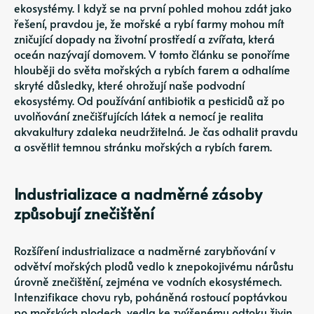
ekosystémy. I když se na první pohled mohou zdát jako
řešení, pravdou je, že mořské a rybí farmy mohou mít
zničující dopady na životní prostředí a zvířata, která
oceán nazývají domovem. V tomto článku se ponoříme
hlouběji do světa mořských a rybích farem a odhalíme
skryté důsledky, které ohrožují naše podvodní
ekosystémy. Od používání antibiotik a pesticidů až po
uvolňování znečišťujících látek a nemocí je realita
akvakultury zdaleka neudržitelná. Je čas odhalit pravdu
a osvětlit temnou stránku mořských a rybích farem.
Industrializace a nadměrné zásoby
způsobují znečištění
Rozšíření industrializace a nadměrné zarybňování v
odvětví mořských plodů vedlo k znepokojivému nárůstu
úrovně znečištění, zejména ve vodních ekosystémech.
Intenzifikace chovu ryb, poháněná rostoucí poptávkou
po mořských plodech, vedla ke zvýšenému odtoku živin,