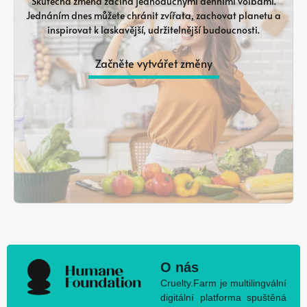
Skutečná změna začíná jednoduchými denními volbami.
Jednáním dnes můžete chránit zvířata, zachovat planetu a
inspirovat k laskavější, udržitelnější budoucnosti.
Začněte vytvářet změny
O nás
Cruelty.Farm je multilingvální
digitální platforma spuštěná