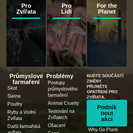
Pro
Pro
For the
Zvířata
Lidi
Planet
Průmyslové
Problémy
BUĎTE SOUČÁSTÍ
farmaření
ZMĚNY.
Postupy
PŘIJMĚTE
Skot
průmyslového
OPATŘENÍ PRO
farmaření
Swine
ZVÍŘATA.
Animal Cruelty
Poultry
Podnik
Testování na
Ryby a Vodní
nout
Zvířatech
Zvířata
akci
Ošacení
Další farmařská
Why Go Plant-
zvířata