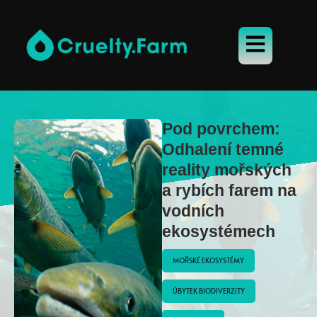
Pod povrchem:
Odhalení temné
reality mořských
a rybích farem na
vodních
ekosystémech
MOŘSKÉ EKOSYSTÉMY
ÚBYTEK BIODIVERZITY