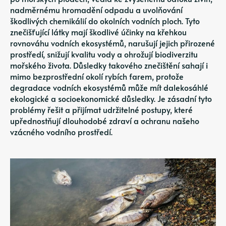
nadměrnému hromadění odpadu a uvolňování
škodlivých chemikálií do okolních vodních ploch. Tyto
znečišťující látky mají škodlivé účinky na křehkou
rovnováhu vodních ekosystémů, narušují jejich přirozené
prostředí, snižují kvalitu vody a ohrožují biodiverzitu
mořského života. Důsledky takového znečištění sahají i
mimo bezprostřední okolí rybích farem, protože
degradace vodních ekosystémů může mít dalekosáhlé
ekologické a socioekonomické důsledky. Je zásadní tyto
problémy řešit a přijímat udržitelné postupy, které
upřednostňují dlouhodobé zdraví a ochranu našeho
vzácného vodního prostředí.