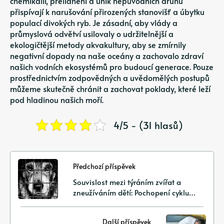
chemikálií, přelidnění a únik nepůvodních druhů
přispívají k narušování přirozených stanovišť a úbytku
populací divokých ryb. Je zásadní, aby vlády a
průmyslová odvětví usilovaly o udržitelnější a
ekologičtější metody akvakultury, aby se zmírnily
negativní dopady na naše oceány a zachovalo zdraví
našich vodních ekosystémů pro budoucí generace. Pouze
prostřednictvím zodpovědných a uvědomělých postupů
můžeme skutečně chránit a zachovat poklady, které leží
pod hladinou našich moří.
4/5 - (31 hlasů)
Předchozí příspěvek
Souvislost mezi týráním zvířat a
zneužíváním dětí: Pochopení cyklu
násilí
Další příspěvek