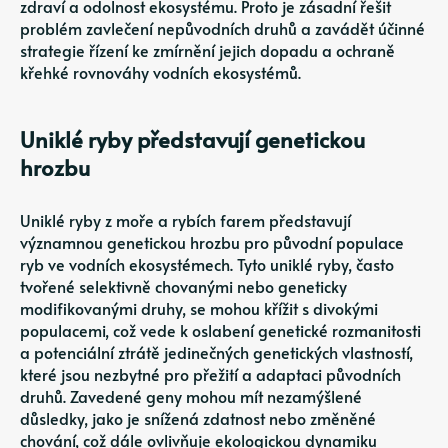
zdraví a odolnost ekosystému. Proto je zásadní řešit
problém zavlečení nepůvodních druhů a zavádět účinné
strategie řízení ke zmírnění jejich dopadu a ochraně
křehké rovnováhy vodních ekosystémů.
Uniklé ryby představují genetickou
hrozbu
Uniklé ryby z moře a rybích farem představují
významnou genetickou hrozbu pro původní populace
ryb ve vodních ekosystémech. Tyto uniklé ryby, často
tvořené selektivně chovanými nebo geneticky
modifikovanými druhy, se mohou křížit s divokými
populacemi, což vede k oslabení genetické rozmanitosti
a potenciální ztrátě jedinečných genetických vlastností,
které jsou nezbytné pro přežití a adaptaci původních
druhů. Zavedené geny mohou mít nezamýšlené
důsledky, jako je snížená zdatnost nebo změněné
chování, což dále ovlivňuje ekologickou dynamiku