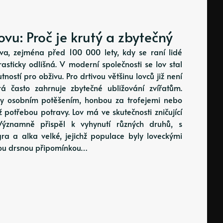
vu: Proč je krutý a zbytečný
dstva, zejména před 100 000 lety, kdy se raní lidé
rasticky odlišná. V moderní společnosti se lov stal
ností pro obživu. Pro drtivou většinu lovců již není
rá často zahrnuje zbytečné ubližování zvířatům.
ny osobním potěšením, honbou za trofejemi nebo
ž potřebou potravy. Lov má ve skutečnosti zničující
ýznamně přispěl k vyhynutí různých druhů, s
a a alka velké, jejichž populace byly loveckými
jsou drsnou připomínkou…