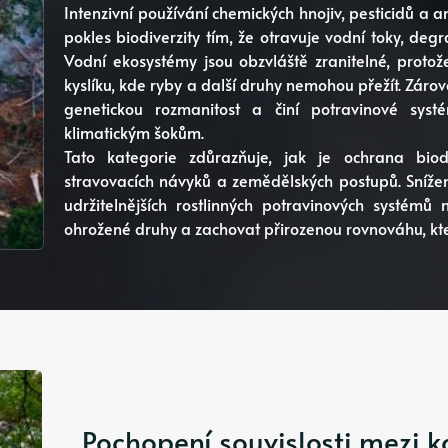
Intenzivní používání chemických hnojiv, pesticidů a 
pokles biodiverzity tím, že otravuje vodní toky, deg
Vodní ekosystémy jsou obzvláště zranitelné, protož
kyslíku, kde ryby a další druhy nemohou přežít. Zár
genetickou rozmanitost a činí potravinové syst
klimatickým šokům.
Tato kategorie zdůrazňuje, jak je ochrana biod
stravovacích návyků a zemědělských postupů. Snížení
udržitelnějších rostlinných potravinových systémů 
ohrožené druhy a zachovat přirozenou rovnováhu, kt
Pochopení souvislosti mezi 