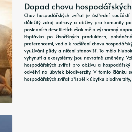
Dopad chovu hospodářských z
Chov hospodářských zvířat je ústřední součástí l
důležitý zdroj potravy a obživy pro komunity po
posledních desetiletích však měla významný dopad
Poptávka po živočišných produktech, poháněná
preferencemi, vedla k rozšíření chovu hospodářsk
využívání půdy a ničení stanovišť. To mělo hlubo
vyhynutí a ekosystémy jsou nevratně změněny. V
hospodářských zvířat pro obživu a hospodářský 
odvětví na úbytek biodiverzity. V tomto článku
hospodářských zvířat přispěl k úbytku biodiverzity