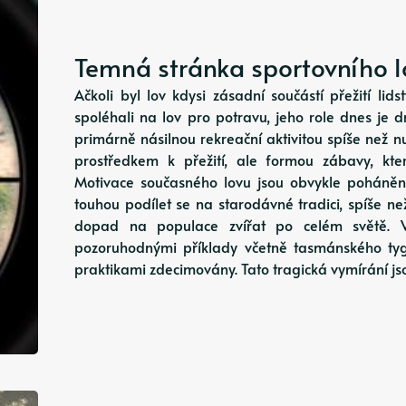
Temná stránka sportovního lo
Ačkoli byl lov kdysi zásadní součástí přežití li
spoléhali na lov pro potravu, jeho role dnes je d
primárně násilnou rekreační aktivitou spíše než nut
prostředkem k přežití, ale formou zábavy, kte
Motivace současného lovu jsou obvykle poháně
touhou podílet se na starodávné tradici, spíše ne
dopad na populace zvířat po celém světě. V
pozoruhodnými příklady včetně tasmánského tygr
praktikami zdecimovány. Tato tragická vymírání 