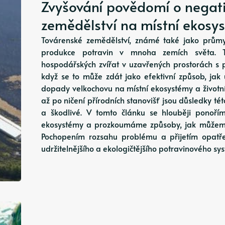
Zvyšování povědomí o negat
zemědělství na místní ekosy
Továrenské zemědělství, známé také jako průmy
produkce potravin v mnoha zemích světa. 
hospodářských zvířat v uzavřených prostorách s 
když se to může zdát jako efektivní způsob, jak u
dopady velkochovu na místní ekosystémy a životní 
až po ničení přírodních stanovišť jsou důsledky t
a škodlivé. V tomto článku se hlouběji ponoř
ekosystémy a prozkoumáme způsoby, jak můžem
Pochopením rozsahu problému a přijetím opatř
udržitelnějšího a ekologičtějšího potravinového s