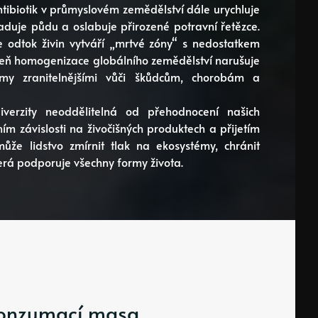
antibiotik v průmyslovém zemědělství dále urychluje
raduje půdu a oslabuje přirozené potravní řetězce.
e odtok živin vytváří „mrtvé zóny“ s nedostatkem
oveň homogenizace globálního zemědělství narušuje
émy zranitelnějšími vůči škůdcům, chorobám a
iverzity neoddělitelná od přehodnocení našich
m závislosti na živočišných produktech a přijetím
může lidstvo zmírnit tlak na ekosystémy, chránit
erá podporuje všechny formy života.
konzumací masa,