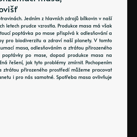
ovišť
ravinách. Jedním z hlavních zdrojů bílkovin v naší
ích letech prudce vzrostla. Produkce masa má však
toucí poptávka po mase přispívá k odlesňování a
zby pro biodiverzitu a zdraví naší planety. V tomto
nzumací masa, odlesňováním a ztrátou přirozeného
oucí poptávky po mase, dopad produkce masa na
žná řešení, jak tyto problémy zmírnit. Pochopením
a ztrátou přirozeného prostředí můžeme pracovat
planetu i pro nás samotné. Spotřeba masa ovlivňuje