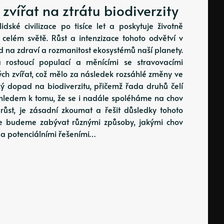
vířat na ztrátu biodiverzity
idské civilizace po tisíce let a poskytuje životně
 celém světě. Růst a intenzizace tohoto odvětví v
 na zdraví a rozmanitost ekosystémů naší planety.
 rostoucí populací a měnícími se stravovacími
ých zvířat, což mělo za následek rozsáhlé změny ve
ký dopad na biodiverzitu, přičemž řada druhů čelí
zhledem k tomu, že se i nadále spoléháme na chov
růst, je zásadní zkoumat a řešit důsledky tohoto
 se budeme zabývat různými způsoby, jakými chov
, a potenciálními řešeními…