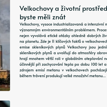
Velkochovy a životní prostředí
byste měli znát
Velkochovy, vysoce industrializovaná a intenzivní 
významným environmentálním problémem. Proces 
nejen vyvolává etické otázky ohledně dobrých ži
na planetu. Zde je 11 klíčových faktů o velkochovec
emise skleníkových plynů Velkochovy jsou jedn
skleníkových plynů a uvolňují do atmosféry obro
hrají mnohem větší roli v globálním oteplování ne
účinnější při zachycování tepla po dobu 100 let a
zdrojem emisí metanu v velkochovech pocházejí 
během trávení produkují velké množství metanu…