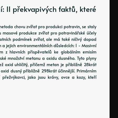
: 11 překvapivých faktů, které
metoda chovu zvířat pro produkci potravin, se staly
masové produkce zvířat pro potravinářské účely
votních podmínek zvířat, ale má také ničivý dopad
h a jejich environmentálních důsledcích: 1 - Masivní
ím z hlavních přispěvatelů ke globálním emisím
vské množství metanu a oxidu dusného. Tyto plyny
ž oxid uhličitý, přičemž metan je přibližně 28krát
 oxid dusný přibližně 298krát účinnější. Primárním
přežvýkavci, jako jsou krávy, ovce a kozy, kteří