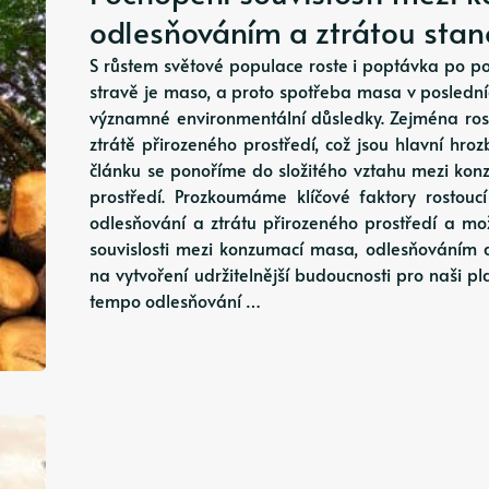
odlesňováním a ztrátou stan
S růstem světové populace roste i poptávka po pot
stravě je maso, a proto spotřeba masa v posledn
významné environmentální důsledky. Zejména ros
ztrátě přirozeného prostředí, což jsou hlavní hro
článku se ponoříme do složitého vztahu mezi ko
prostředí. Prozkoumáme klíčové faktory rost
odlesňování a ztrátu přirozeného prostředí a mo
souvislosti mezi konzumací masa, odlesňováním 
na vytvoření udržitelnější budoucnosti pro naši 
tempo odlesňování …