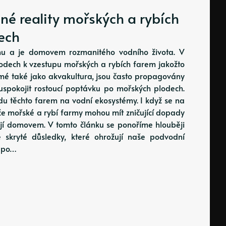
é reality mořských a rybích
ech
u a je domovem rozmanitého vodního života. V
odech k vzestupu mořských a rybích farem jakožto
ámé také jako akvakultura, jsou často propagovány
uspokojit rostoucí poptávku po mořských plodech.
u těchto farem na vodní ekosystémy. I když se na
 že mořské a rybí farmy mohou mít zničující dopady
vají domovem. V tomto článku se ponoříme hlouběji
skryté důsledky, které ohrožují naše podvodní
ž po…