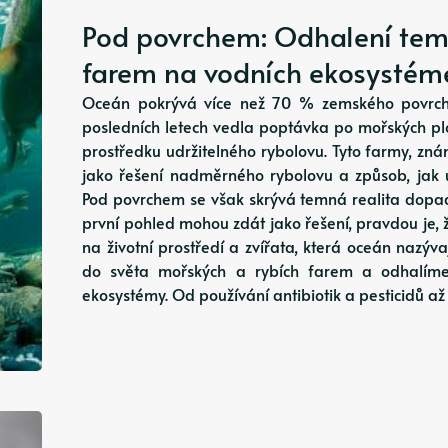
Pod povrchem: Odhalení temn
farem na vodních ekosystém
Oceán pokrývá více než 70 % zemského povrch
posledních letech vedla poptávka po mořských pl
prostředku udržitelného rybolovu. Tyto farmy, zn
jako řešení nadměrného rybolovu a způsob, jak 
Pod povrchem se však skrývá temná realita dopad
první pohled mohou zdát jako řešení, pravdou je,
na životní prostředí a zvířata, která oceán nazý
do světa mořských a rybích farem a odhalíme 
ekosystémy. Od používání antibiotik a pesticidů a