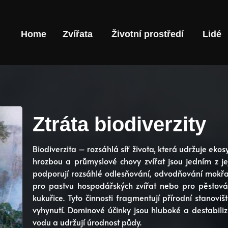
Home
Zvířata
Životní prostředí
Lidé
Ztráta biodiverzity
Biodiverzita – rozsáhlá síť života, která udržuje eko
hrozbou a průmyslové chovy zvířat jsou jedním z jej
podporují rozsáhlé odlesňování, odvodňování mokřadů
pro pastvu hospodářských zvířat nebo pro pěstován
kukuřice. Tyto činnosti fragmentují přírodní stanoviš
vyhynutí. Dominové účinky jsou hluboké a destabilizu
vodu a udržují úrodnost půdy.