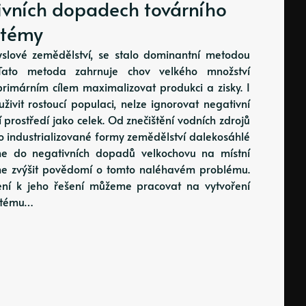
ivních dopadech továrního
stémy
slové zemědělství, se stalo dominantní metodou
Tato metoda zahrnuje chov velkého množství
primárním cílem maximalizovat produkci a zisky. I
živit rostoucí populaci, nelze ignorovat negativní
prostředí jako celek. Od znečištění vodních zdrojů
éto industrializované formy zemědělství dalekosáhlé
íme do negativních dopadů velkochovu na místní
e zvýšit povědomí o tomto naléhavém problému.
ení k jeho řešení můžeme pracovat na vytvoření
ystému…