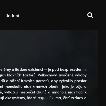
Jednat
systémy a lidskou existenci – je pod bezprecedentní
ich hlavních faktorů. Velkochovy živočišné výroby
 a ničení travních porostů, aby vytvořily prostor
í monokulturních krmných plodin, jako je sója a
tě, vytlačují nespočet druhů a mnoho z nich tlačí k
jí ekosystémy, které regulují klima, čistí vzduch a