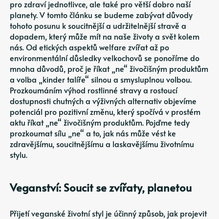
pro zdraví jednotlivce, ale také pro větší dobro naší
planety. V tomto článku se budeme zabývat důvody
tohoto posunu k soucitnější a udržitelnější stravě a
dopadem, který může mít na naše životy a svět kolem
nás. Od etických aspektů welfare zvířat až po
environmentální důsledky velkochovů se ponoříme do
mnoha důvodů, proč je říkat „ne“ živočišným produktům
a volba „kinder talíře“ silnou a smysluplnou volbou.
Prozkoumáním výhod rostlinné stravy a rostoucí
dostupnosti chutných a výživných alternativ objevíme
potenciál pro pozitivní změnu, který spočívá v prostém
aktu říkat „ne“ živočišným produktům. Pojďme tedy
prozkoumat sílu „ne“ a to, jak nás může vést ke
zdravějšímu, soucitnějšímu a laskavějšímu životnímu
stylu.
Veganství: Soucit se zvířaty, planetou
Přijetí veganské životní styl je účinný způsob, jak projevit