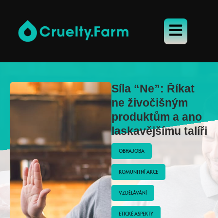
Síla “Ne”: Říkat
ne živočišným
produktům a ano
laskavějšímu talíři
OBHAJOBA
KOMUNITNÍ AKCE
VZDĚLÁVÁNÍ
ETICKÉ ASPEKTY