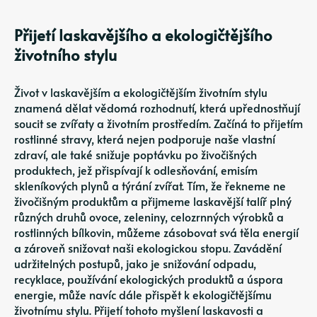
Přijetí laskavějšího a ekologičtějšího
životního stylu
Život v laskavějším a ekologičtějším životním stylu
znamená dělat vědomá rozhodnutí, která upřednostňují
soucit se zvířaty a životním prostředím. Začíná to přijetím
rostlinné stravy, která nejen podporuje naše vlastní
zdraví, ale také snižuje poptávku po živočišných
produktech, jež přispívají k odlesňování, emisím
skleníkových plynů a týrání zvířat. Tím, že řekneme ne
živočišným produktům a přijmeme laskavější talíř plný
různých druhů ovoce, zeleniny, celozrnných výrobků a
rostlinných bílkovin, můžeme zásobovat svá těla energií
a zároveň snižovat naši ekologickou stopu. Zavádění
udržitelných postupů, jako je snižování odpadu,
recyklace, používání ekologických produktů a úspora
energie, může navíc dále přispět k ekologičtějšímu
životnímu stylu. Přijetí tohoto myšlení laskavosti a