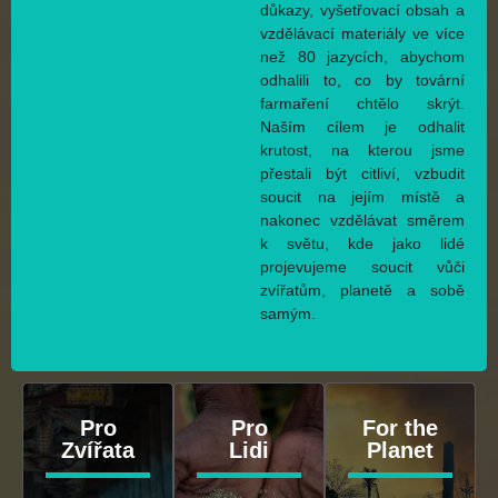
důkazy, vyšetřovací obsah a
vzdělávací materiály ve více
než 80 jazycích, abychom
odhalili to, co by tovární
farmaření chtělo skrýt.
Naším cílem je odhalit
krutost, na kterou jsme
přestali být citliví, vzbudit
soucit na jejím místě a
nakonec vzdělávat směrem
k světu, kde jako lidé
projevujeme soucit vůči
zvířatům, planetě a sobě
samým.
Pro
Pro
For the
Zvířata
Lidi
Planet