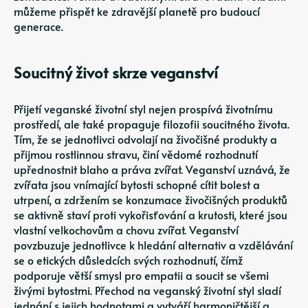
můžeme přispět ke zdravější planetě pro budoucí
generace.
Soucitný život skrze veganství
Přijetí veganské životní styl nejen prospívá životnímu
prostředí, ale také propaguje filozofii soucitného života.
Tím, že se jednotlivci odvolají na živočišné produkty a
přijmou rostlinnou stravu, činí vědomé rozhodnutí
upřednostnit blaho a práva zvířat. Veganství uznává, že
zvířata jsou vnímající bytosti schopné cítit bolest a
utrpení, a zdržením se konzumace živočišných produktů
se aktivně staví proti vykořisťování a krutosti, které jsou
vlastní velkochovům a chovu zvířat. Veganství
povzbuzuje jednotlivce k hledání alternativ a vzdělávání
se o etických důsledcích svých rozhodnutí, čímž
podporuje větší smysl pro empatii a soucit se všemi
živými bytostmi. Přechod na veganský životní styl sladí
jednání s jejich hodnotami a vytváří harmoničtější a