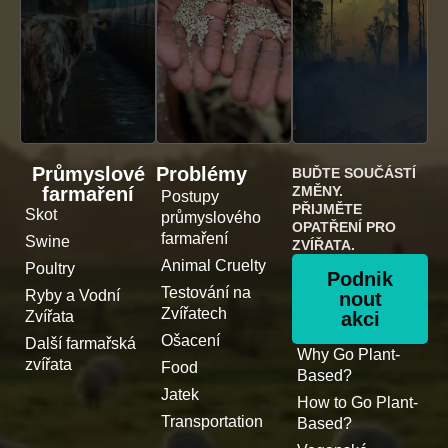
Průmyslové
Problémy
BUĎTE SOUČÁSTÍ
farmaření
ZMĚNY.
Postupy
PŘIJMĚTE
Skot
průmyslového
OPATŘENÍ PRO
farmaření
Swine
ZVÍŘATA.
Animal Cruelty
Poultry
Podnik
Testování na
Ryby a Vodní
nout
Zvířatech
Zvířata
akci
Ošacení
Další farmařská
Why Go Plant-
zvířata
Food
Based?
Jatek
How to Go Plant-
Transportation
Based?