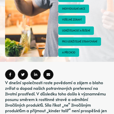
INDIVIDUÁLNÍ AKCE
VEŘEJNÉ ZDRAVÍ
UDRŽITELNOST A ŘEŠENÍ
PRO UDRŽITELNÉ STRAVOVÁNÍ
A PŘECHOD
V dnešní společnosti roste povědomí a zájem o blaho
zvířat a dopad našich potravinových preferencí na
životní prostředí. V důsledku toho došlo k významnému
posunu směrem k rostlinné stravě a odmítání
živočišných produktů. Síla říkat „ne“ živočišným
produktům a přijmout „kinder talíř“ není prospěšná jen