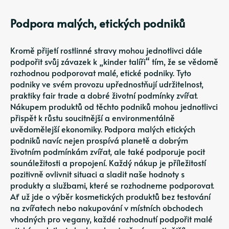
Podpora malých, etických podniků
Kromě přijetí rostlinné stravy mohou jednotlivci dále
podpořit svůj závazek k „kinder talíři“ tím, že se vědomě
rozhodnou podporovat malé, etické podniky. Tyto
podniky ve svém provozu upřednostňují udržitelnost,
praktiky fair trade a dobré životní podmínky zvířat.
Nákupem produktů od těchto podniků mohou jednotlivci
přispět k růstu soucitnější a environmentálně
uvědomělejší ekonomiky. Podpora malých etických
podniků navíc nejen prospívá planetě a dobrým
životním podmínkám zvířat, ale také podporuje pocit
sounáležitosti a propojení. Každý nákup je příležitostí
pozitivně ovlivnit situaci a sladit naše hodnoty s
produkty a službami, které se rozhodneme podporovat.
Ať už jde o výběr kosmetických produktů bez testování
na zvířatech nebo nakupování v místních obchodech
vhodných pro vegany, každé rozhodnutí podpořit malé