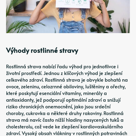
Výhody rostlinné stravy
Rostlinná strava nabízí řadu výhod pro jednotlivce i
životní prostředí. Jednou z klíčových výhod je zlepšení
celkového zdraví. Rostlinná strava je obvykle bohatá na
ovoce, zeleninu, celozrnné obiloviny, luštěniny a ořechy,
které poskytují esenciální vitamíny, minerály a
antioxidanty, jež podporují optimální zdraví a snižují
riziko chronických onemocnění, jako jsou srdeční
choroby, cukrovka a některé druhy rakoviny. Rostlinná
strava má navíc často nižší hladiny nasycených tuků a
cholesterolu, což vede ke zlepšení kardiovaskulárního
zdraví. Vysoký obsah vlákniny v rostlinných potravinách