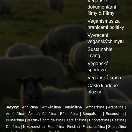
Veganské
dokumentární
filmy & Filmy
Veganismus za
hranicemi politiky
Vyvrácení
veganských mýtů
Sustainable
Living
Veganské
sportovci
Veganská krása
Často kladené
otázky
Jazyky:
Angličtina
|
Afrikánština
|
Albánština
|
Amharština
|
Arabština
|
Arménština
|
Ázerbájdžánština
|
Běloruština
|
Bengálština
|
Bosenština
|
Bulharština
|
Brazilská portugalština
|
Katalánština
|
Chorvatština
|
Čeština
|
Dánština
|
Nizozemština
|
Estonština
|
Finština
|
Francouzština
|
Gruzínština