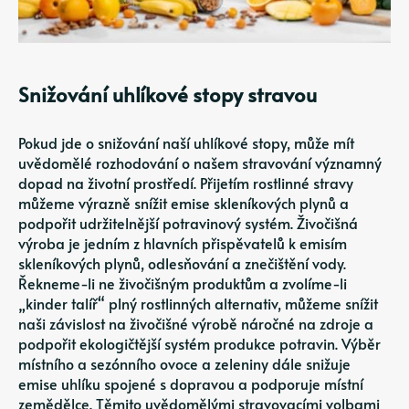
Snižování uhlíkové stopy stravou
Pokud jde o snižování naší uhlíkové stopy, může mít
uvědomělé rozhodování o našem stravování významný
dopad na životní prostředí. Přijetím rostlinné stravy
můžeme výrazně snížit emise skleníkových plynů a
podpořit udržitelnější potravinový systém. Živočišná
výroba je jedním z hlavních přispěvatelů k emisím
skleníkových plynů, odlesňování a znečištění vody.
Řekneme-li ne živočišným produktům a zvolíme-li
„kinder talíř“ plný rostlinných alternativ, můžeme snížit
naši závislost na živočišné výrobě náročné na zdroje a
podpořit ekologičtější systém produkce potravin. Výběr
místního a sezónního ovoce a zeleniny dále snižuje
emise uhlíku spojené s dopravou a podporuje místní
zemědělce. Těmito uvědomělými stravovacími volbami