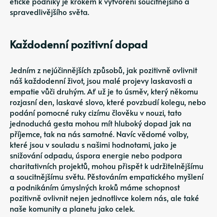
etické podniky je krokem k vytvoření soucitnějšího a
spravedlivějšího světa.
Každodenní pozitivní dopad
Jedním z nejúčinnějších způsobů, jak pozitivně ovlivnit
náš každodenní život, jsou malé projevy laskavosti a
empatie vůči druhým. Ať už je to úsměv, který někomu
rozjasní den, laskavé slovo, které povzbudí kolegu, nebo
podání pomocné ruky cizímu člověku v nouzi, tato
jednoduchá gesta mohou mít hluboký dopad jak na
příjemce, tak na nás samotné. Navíc vědomé volby,
které jsou v souladu s našimi hodnotami, jako je
snižování odpadu, úspora energie nebo podpora
charitativních projektů, mohou přispět k udržitelnějšímu
a soucitnějšímu světu. Pěstováním empatického myšlení
a podnikáním úmyslných kroků máme schopnost
pozitivně ovlivnit nejen jednotlivce kolem nás, ale také
naše komunity a planetu jako celek.