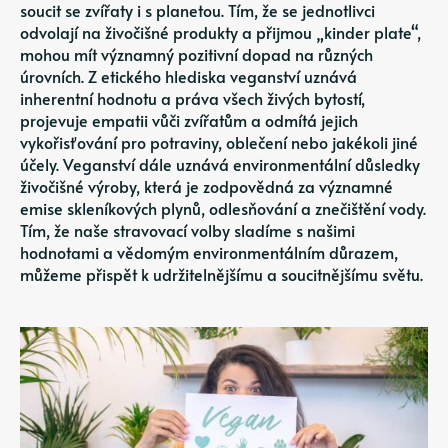
soucit se zvířaty i s planetou. Tím, že se jednotlivci
odvolají na živočišné produkty a přijmou „kinder plate“,
mohou mít významný pozitivní dopad na různých
úrovních. Z etického hlediska veganství uznává
inherentní hodnotu a práva všech živých bytostí,
projevuje empatii vůči zvířatům a odmítá jejich
vykořisťování pro potraviny, oblečení nebo jakékoli jiné
účely. Veganství dále uznává environmentální důsledky
živočišné výroby, která je zodpovědná za významné
emise skleníkových plynů, odlesňování a znečištění vody.
Tím, že naše stravovací volby sladíme s našimi
hodnotami a vědomým environmentálním důrazem,
můžeme přispět k udržitelnějšímu a soucitnějšímu světu.