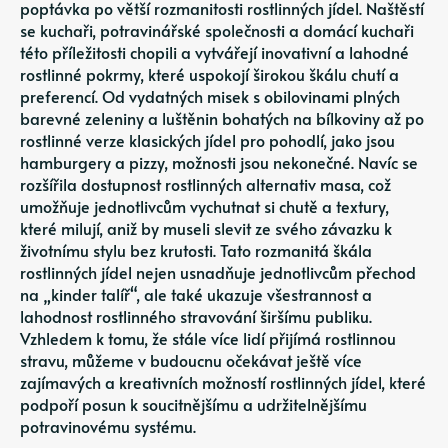
poptávka po větší rozmanitosti rostlinných jídel. Naštěstí
se kuchaři, potravinářské společnosti a domácí kuchaři
této příležitosti chopili a vytvářejí inovativní a lahodné
rostlinné pokrmy, které uspokojí širokou škálu chutí a
preferencí. Od vydatných misek s obilovinami plných
barevné zeleniny a luštěnin bohatých na bílkoviny až po
rostlinné verze klasických jídel pro pohodlí, jako jsou
hamburgery a pizzy, možnosti jsou nekonečné. Navíc se
rozšířila dostupnost rostlinných alternativ masa, což
umožňuje jednotlivcům vychutnat si chutě a textury,
které milují, aniž by museli slevit ze svého závazku k
životnímu stylu bez krutosti. Tato rozmanitá škála
rostlinných jídel nejen usnadňuje jednotlivcům přechod
na „kinder talíř“, ale také ukazuje všestrannost a
lahodnost rostlinného stravování širšímu publiku.
Vzhledem k tomu, že stále více lidí přijímá rostlinnou
stravu, můžeme v budoucnu očekávat ještě více
zajímavých a kreativních možností rostlinných jídel, které
podpoří posun k soucitnějšímu a udržitelnějšímu
potravinovému systému.