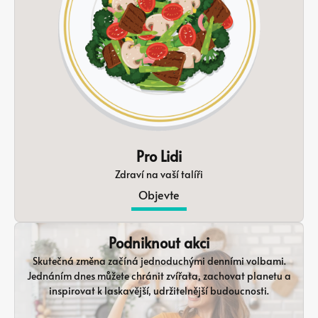
Pro Lidi
Zdraví na vaší talíři
Objevte
Podniknout akci
Skutečná změna začíná jednoduchými denními volbami.
Jednáním dnes můžete chránit zvířata, zachovat planetu a
inspirovat k laskavější, udržitelnější budoucnosti.