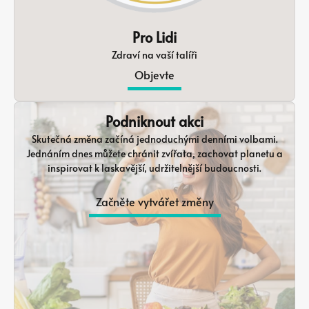
Pro Lidi
Zdraví na vaší talíři
Objevte
Podniknout akci
Skutečná změna začíná jednoduchými denními volbami.
Jednáním dnes můžete chránit zvířata, zachovat planetu a
inspirovat k laskavější, udržitelnější budoucnosti.
Začněte vytvářet změny