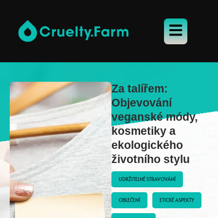
Za talířem:
Objevování
veganské módy,
kosmetiky a
ekologického
životního stylu
UDRŽITELNÉ STRAVOVÁNÍ
OBLEČENÍ
ETICKÉ ASPEKTY