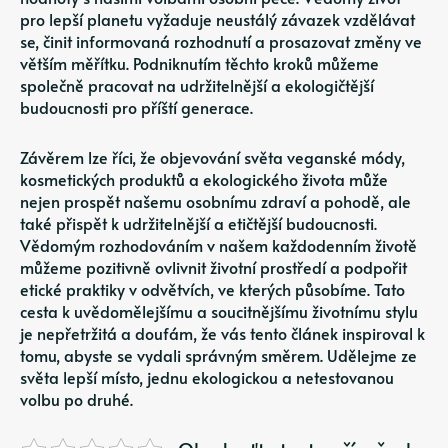
pro lepší planetu vyžaduje neustálý závazek vzdělávat
se, činit informovaná rozhodnutí a prosazovat změny ve
větším měřítku. Podniknutím těchto kroků můžeme
společně pracovat na udržitelnější a ekologičtější
budoucnosti pro příští generace.
Závěrem lze říci, že objevování světa veganské módy,
kosmetických produktů a ekologického života může
nejen prospět našemu osobnímu zdraví a pohodě, ale
také přispět k udržitelnější a etičtější budoucnosti.
Vědomým rozhodováním v našem každodenním životě
můžeme pozitivně ovlivnit životní prostředí a podpořit
etické praktiky v odvětvích, ve kterých působíme. Tato
cesta k uvědomělejšímu a soucitnějšímu životnímu stylu
je nepřetržitá a doufám, že vás tento článek inspiroval k
tomu, abyste se vydali správným směrem. Udělejme ze
světa lepší místo, jednu ekologickou a netestovanou
volbu po druhé.