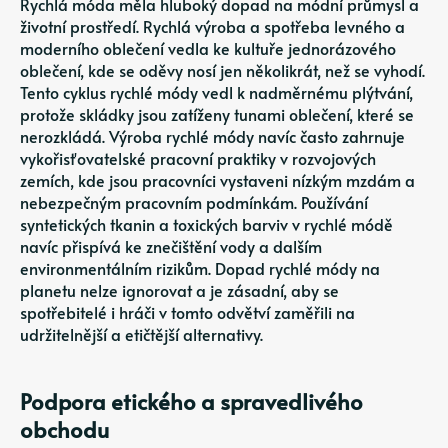
Rychlá móda měla hluboký dopad na módní průmysl a
životní prostředí. Rychlá výroba a spotřeba levného a
moderního oblečení vedla ke kultuře jednorázového
oblečení, kde se oděvy nosí jen několikrát, než se vyhodí.
Tento cyklus rychlé módy vedl k nadměrnému plýtvání,
protože skládky jsou zatíženy tunami oblečení, které se
nerozkládá. Výroba rychlé módy navíc často zahrnuje
vykořisťovatelské pracovní praktiky v rozvojových
zemích, kde jsou pracovníci vystaveni nízkým mzdám a
nebezpečným pracovním podmínkám. Používání
syntetických tkanin a toxických barviv v rychlé módě
navíc přispívá ke znečištění vody a dalším
environmentálním rizikům. Dopad rychlé módy na
planetu nelze ignorovat a je zásadní, aby se
spotřebitelé i hráči v tomto odvětví zaměřili na
udržitelnější a etičtější alternativy.
Podpora etického a spravedlivého
obchodu