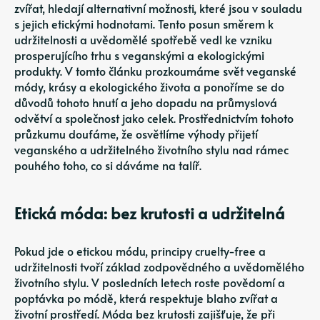
zvířat, hledají alternativní možnosti, které jsou v souladu
s jejich etickými hodnotami. Tento posun směrem k
udržitelnosti a uvědomělé spotřebě vedl ke vzniku
prosperujícího trhu s veganskými a ekologickými
produkty. V tomto článku prozkoumáme svět veganské
módy, krásy a ekologického života a ponoříme se do
důvodů tohoto hnutí a jeho dopadu na průmyslová
odvětví a společnost jako celek. Prostřednictvím tohoto
průzkumu doufáme, že osvětlíme výhody přijetí
veganského a udržitelného životního stylu nad rámec
pouhého toho, co si dáváme na talíř.
Etická móda: bez krutosti a udržitelná
Pokud jde o etickou módu, principy cruelty-free a
udržitelnosti tvoří základ zodpovědného a uvědomělého
životního stylu. V posledních letech roste povědomí a
poptávka po módě, která respektuje blaho zvířat a
životní prostředí. Móda bez krutosti zajišťuje, že při