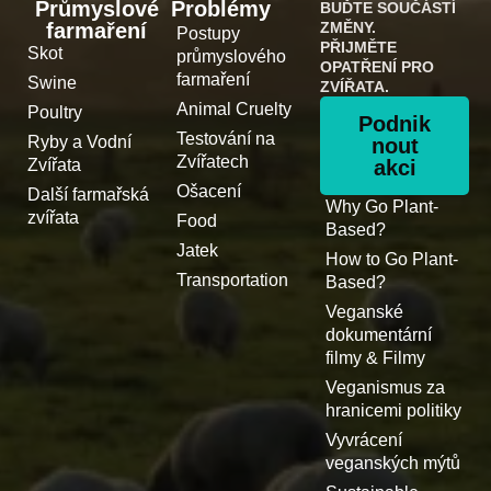
Průmyslové
Problémy
BUĎTE SOUČÁSTÍ
farmaření
ZMĚNY.
Postupy
PŘIJMĚTE
Skot
průmyslového
OPATŘENÍ PRO
farmaření
Swine
ZVÍŘATA.
Animal Cruelty
Poultry
Podnik
Testování na
Ryby a Vodní
nout
Zvířatech
Zvířata
akci
Ošacení
Další farmařská
Why Go Plant-
zvířata
Food
Based?
Jatek
How to Go Plant-
Transportation
Based?
Veganské
dokumentární
filmy & Filmy
Veganismus za
hranicemi politiky
Vyvrácení
veganských mýtů