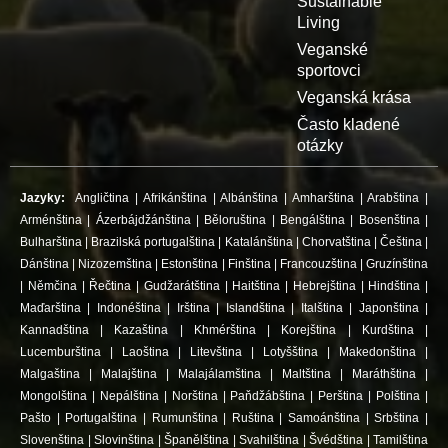
Sustainable
Living
Veganské
sportovci
Veganská krása
Často kladené
otázky
Jazyky:
Angličtina
|
Afrikánština
|
Albánština
|
Amharština
|
Arabština
|
Arménština
|
Ázerbájdžánština
|
Běloruština
|
Bengálština
|
Bosenština
|
Bulharština
|
Brazilská portugalština
|
Katalánština
|
Chorvatština
|
Čeština
|
Dánština
|
Nizozemština
|
Estonština
|
Finština
|
Francouzština
|
Gruzínština
|
Němčina
|
Řečtina
|
Gudžarátština
|
Haitština
|
Hebrejština
|
Hindština
|
Maďarština
|
Indonéština
|
Irština
|
Islandština
|
Italština
|
Japonština
|
Kannadština
|
Kazaština
|
Khmérština
|
Korejština
|
Kurdština
|
Lucemburština
|
Laoština
|
Litevština
|
Lotyšština
|
Makedonština
|
Malgaština
|
Malajština
|
Malajálamština
|
Maltština
|
Maráthština
|
Mongolština
|
Nepálština
|
Norština
|
Paňdžábština
|
Perština
|
Polština
|
Pašto
|
Portugalština
|
Rumunština
|
Ruština
|
Samoánština
|
Srbština
|
Slovenština
|
Slovinština
|
Španělština
|
Svahilština
|
Švédština
|
Tamilština