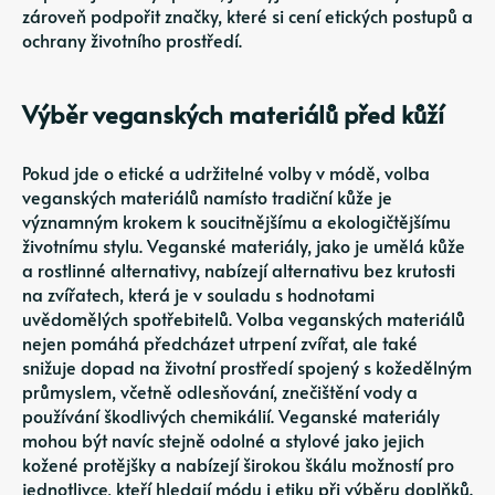
zároveň podpořit značky, které si cení etických postupů a
ochrany životního prostředí.
Výběr veganských materiálů před kůží
Pokud jde o etické a udržitelné volby v módě, volba
veganských materiálů namísto tradiční kůže je
významným krokem k soucitnějšímu a ekologičtějšímu
životnímu stylu. Veganské materiály, jako je umělá kůže
a rostlinné alternativy, nabízejí alternativu bez krutosti
na zvířatech, která je v souladu s hodnotami
uvědomělých spotřebitelů. Volba veganských materiálů
nejen pomáhá předcházet utrpení zvířat, ale také
snižuje dopad na životní prostředí spojený s kožedělným
průmyslem, včetně odlesňování, znečištění vody a
používání škodlivých chemikálií. Veganské materiály
mohou být navíc stejně odolné a stylové jako jejich
kožené protějšky a nabízejí širokou škálu možností pro
jednotlivce, kteří hledají módu i etiku při výběru doplňků.