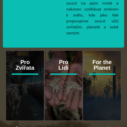
soucit na jejím místě a
nakonec vzdělávat směrem
k světu, kde jako lidé
projevujeme soucit vůči
zvířatům, planetě a sobě
samým.
Pro
Pro
For the
Zvířata
Lidi
Planet