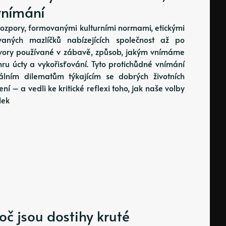
 vnímání
ozpory, formovanými kulturními normami, etickými
ných mazlíčků nabízejících společnost až po
tvory používané v zábavě, způsob, jakým vnímáme
hru úcty a vykořisťování. Tyto protichůdné vnímání
lním dilematům týkajícím se dobrých životních
í – a vedli ke kritické reflexi toho, jak naše volby
lek
oč jsou dostihy kruté