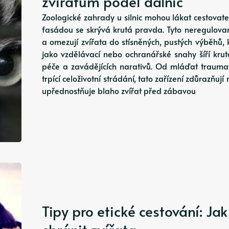
zvířatům podél dálnic
Zoologické zahrady u silnic mohou lákat cestovatel
fasádou se skrývá krutá pravda. Tyto neregulovan
a omezují zvířata do stísněných, pustých výběhů, 
jako vzdělávací nebo ochranářské snahy šíří kru
péče a zavádějících narativů. Od mláďat trauma
trpící celoživotní strádání, tato zařízení zdůrazňu
upřednostňuje blaho zvířat před zábavou
Tipy pro etické cestování: J