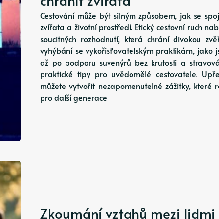
chránit zvířata
Cestování může být silným způsobem, jak se spoj
zvířata a životní prostředí. Etický cestovní ruch n
soucitných rozhodnutí, která chrání divokou zvěř
vyhýbání se vykořisťovatelským praktikám, jako js
až po podporu suvenýrů bez krutosti a stravová
praktické tipy pro uvědomělé cestovatele. Upř
můžete vytvořit nezapomenutelné zážitky, které r
pro další generace
Zkoumání vztahů mezi lidmi a