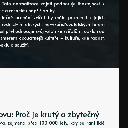
. Tato normalizace zajetí podporuje lhostejnost k
e a respektu napříč druhy.
tečné ocenění zvířat by mělo pramenit z jejich
třednictvím etických, nevykořisťovatelských forem
st přehodnocuje svůj vztah ke zvířatům, odklon od
měrem k soucitnější kultuře – kultuře, kde radost,
ektu a soužití.
vu: Proč je krutý a zbytečný
dstva, zejména před 100 000 lety, kdy se raní lidé