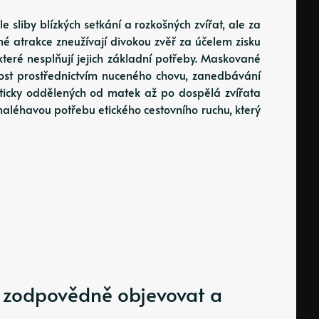
e sliby blízkých setkání a rozkošných zvířat, ale za
é atrakce zneužívají divokou zvěř za účelem zisku
které nesplňují jejich základní potřeby. Maskované
tost prostřednictvím nuceného chovu, zanedbávání
ticky oddělených od matek až po dospělá zvířata
jí naléhavou potřebu etického cestovního ruchu, který
ak zodpovědně objevovat a