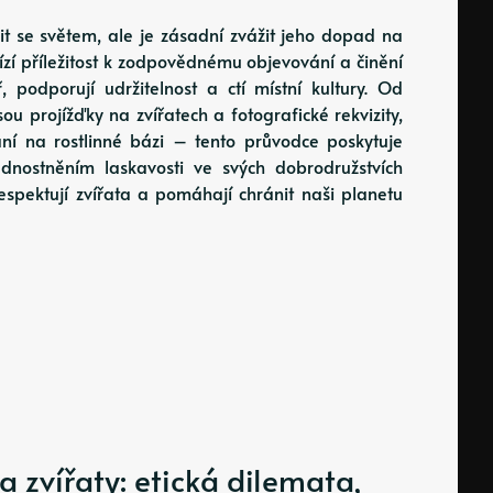
it se světem, ale je zásadní zvážit jeho dopad na
abízí příležitost k zodpovědnému objevování a činění
, podporují udržitelnost a ctí místní kultury. Od
ou projížďky na zvířatech a fotografické rekvizity,
ní na rostlinné bázi – tento průvodce poskytuje
ednostněním laskavosti ve svých dobrodružstvích
espektují zvířata a pomáhají chránit naši planetu
 zvířaty: etická dilemata,