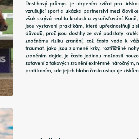
Dostihový průmysl je utrpením zvířat pro lidsk
vzrušující sport a ukázka partnerství mezi člověk
však skrývá realita krutosti a vykořisťování. Koně
jsou vystaveni praktikám, které upřednostňují zis
důvodů, proč jsou dostihy ze své podstaty kruté: 
značnému riziku zranění, což často vede k vá
traumat, jako jsou zlomené krky, roztříštěné nohy
zraněním dojde, je často jedinou možností nouz
zotavení z takových zranění extrémně náročným, 
proti koním, kde jejich blaho často ustupuje zisků