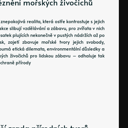
ěznění mořských živočichů
epokojivá realita, která ostře kontrastuje s jejich
ce slibují vzdělávání a zábavu, pro zvířata v nich
satek plujících nekonečně v pustých nádržích až po
esk, zajetí zbavuje mořské tvory jejich svobody,
zkoumá etická dilemata, environmentální důsledky a
ých živočichů pro lidskou zábavu – odhaluje tak
ochraně přírody
tší zrada přírodních tvorů