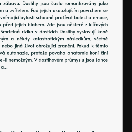
ou zábavu. Dostihy jsou často romantizovány jako
em a zvířetem. Pod jejich okouzlujícím povrchem se
, vnímající bytosti schopné prožívat bolest a emoce,
k před jejich blahem. Zde jsou některé z klíčových
Smrtelná rizika v dostizích Dostihy vystavují koně
žným a někdy katastrofickým následkům, včetně
 nebo jiná život ohrožující zranění. Pokud k těmto
ová eutanazie, protože povaha anatomie koní činí
ne-li nemožným. V dostihovém průmyslu jsou šance
m a…