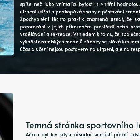
spíše než jako vnímající bytosti s vnitřní hodnotou
utrpení zvířat a podkopává snahy o pěstování empati
Zpochybnění těchto praktik znamená uznat, že sku
pozorování v jejich přirozeném prostředí nebo pros
vzdělávání a rekreace. Vzhledem k tomu, že společno
vykořisťovatelských modelů zábavy se stává krokem s
úžas a učení nejsou postaveny na utrpení, ale na resp
Temná stránka sportovního lo
Ačkoli byl lov kdysi zásadní součástí přežití li