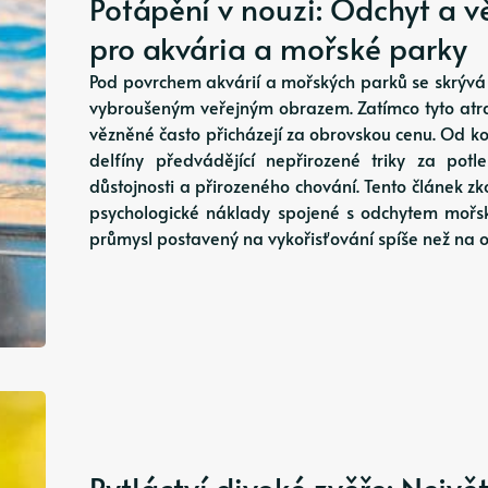
Potápění v nouzi: Odchyt a v
pro akvária a mořské parky
Pod povrchem akvárií a mořských parků se skrývá zn
vybroušeným veřejným obrazem. Zatímco tyto atrak
vězněné často přicházejí za obrovskou cenu. Od ko
delfíny předvádějící nepřirozené triky za potl
důstojnosti a přirozeného chování. Tento článek 
psychologické náklady spojené s odchytem mořsk
průmysl postavený na vykořisťování spíše než na 
Pytláctví divoké zvěře: Nejvě