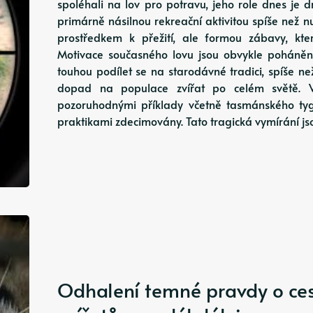
spoléhali na lov pro potravu, jeho role dnes je d
primárně násilnou rekreační aktivitou spíše než nut
prostředkem k přežití, ale formou zábavy, kte
Motivace současného lovu jsou obvykle poháně
touhou podílet se na starodávné tradici, spíše ne
dopad na populace zvířat po celém světě. V
pozoruhodnými příklady včetně tasmánského tygr
praktikami zdecimovány. Tato tragická vymírání 
Odhalení temné pravdy o cest