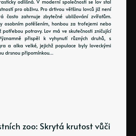
rasticky odlišná. V moderní společnosti se lov stal
ností pro obživu. Pro drtivou většinu lovců již není
rá často zahrnuje zbytečné ubližování zvířatům.
ny osobním potěšením, honbou za trofejemi nebo
ž potřebou potravy. Lov má ve skutečnosti zničující
ýznamně přispěl k vyhynutí různých druhů, s
a a alka velké, jejichž populace byly loveckými
jsou drsnou připomínkou…
ních zoo: Skrytá krutost vůči