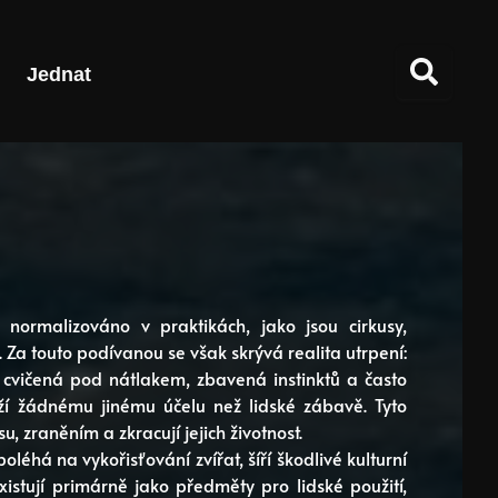
Jednat
 normalizováno v praktikách, jako jsou cirkusy,
Za touto podívanou se však skrývá realita utrpení:
 cvičená pod nátlakem, zbavená instinktů a často
ží žádnému jinému účelu než lidské zábavě. Tyto
, zraněním a zkracují jejich životnost.
léhá na vykořisťování zvířat, šíří škodlivé kulturní
xistují primárně jako předměty pro lidské použití,