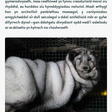
gymeradwyaeth, mae caethiwed yn tynnu creaduriaid morol o'u
rhyddid, eu hurddas a'u hymddygiadau naturiol. Mae'r erthygl
hon yn archwilio'r penblethau moesegol, y canlyniadau
amgylcheddol a'r doll seicolegol o ddal anifeiliaid môr ar gyfer
difyrrwch dynol—gan ddatgelu diwydiant sydd wedi'i adeiladu
ar ecsbloetio yn hytrach na chadwraeth