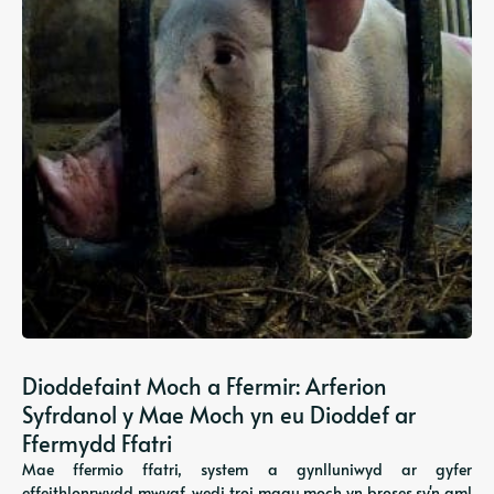
Dioddefaint Moch a Ffermir: Arferion
Syfrdanol y Mae Moch yn eu Dioddef ar
Ffermydd Ffatri
Mae ffermio ffatri, system a gynlluniwyd ar gyfer
effeithlonrwydd mwyaf, wedi troi magu moch yn broses sy'n aml