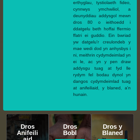
erthyglau, tystiolaeth fideo,
cynnwys ymchwiliol, a
deunyddiau addysgol mewn
dros 80 o ieithoedd i
ddatgelu beth hoffai ffermio
ffatri ei guddio. Ein bwriad
yw datgelu'r creulondeb y
mae wedi dod yn anhysbys i
ni, meithrin cydymdeimlad yn
ei le, ac yn y pen draw
addysgu tuag at fyd lle
rydym fel bodau dynol yn
dangos cydymdeimlad tuag
at anifeiliaid, y blaned, a'n
hunain.
Dros
Dros
Dros y
Anifeili
Bobl
Blaned
aid