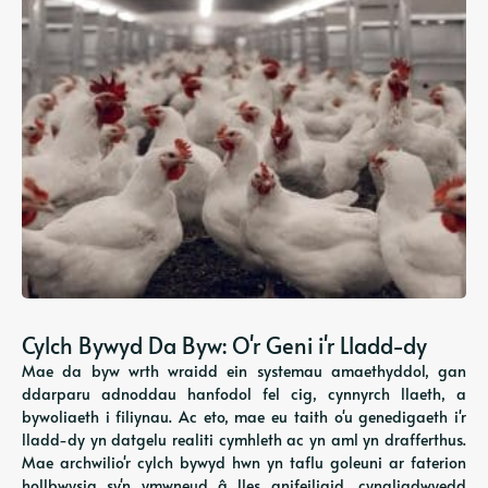
Cylch Bywyd Da Byw: O'r Geni i'r Lladd-dy
Mae da byw wrth wraidd ein systemau amaethyddol, gan
ddarparu adnoddau hanfodol fel cig, cynnyrch llaeth, a
bywoliaeth i filiynau. Ac eto, mae eu taith o'u genedigaeth i'r
lladd-dy yn datgelu realiti cymhleth ac yn aml yn drafferthus.
Mae archwilio'r cylch bywyd hwn yn taflu goleuni ar faterion
hollbwysig sy'n ymwneud â lles anifeiliaid, cynaliadwyedd