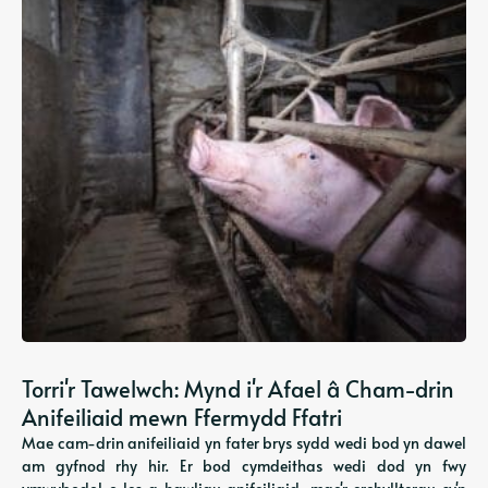
Torri'r Tawelwch: Mynd i'r Afael â Cham-drin
Anifeiliaid mewn Ffermydd Ffatri
Mae cam-drin anifeiliaid yn fater brys sydd wedi bod yn dawel
am gyfnod rhy hir. Er bod cymdeithas wedi dod yn fwy