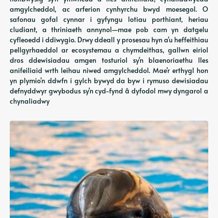
amgylcheddol, ac arferion cynhyrchu bwyd moesegol. O
safonau gofal cynnar i gyfyngu lotiau porthiant, heriau
cludiant, a thriniaeth annynol—mae pob cam yn datgelu
cyfleoedd i ddiwygio. Drwy ddeall y prosesau hyn a'u heffeithiau
pellgyrhaeddol ar ecosystemau a chymdeithas, gallwn eiriol
dros ddewisiadau amgen tosturiol sy'n blaenoriaethu lles
anifeiliaid wrth leihau niwed amgylcheddol. Mae'r erthygl hon
yn plymio'n ddwfn i gylch bywyd da byw i rymuso dewisiadau
defnyddwyr gwybodus sy'n cyd-fynd â dyfodol mwy dyngarol a
chynaliadwy