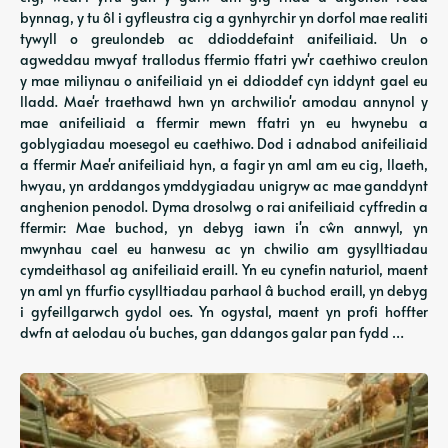
bynnag, y tu ôl i gyfleustra cig a gynhyrchir yn dorfol mae realiti
tywyll o greulondeb ac ddioddefaint anifeiliaid. Un o
agweddau mwyaf trallodus ffermio ffatri yw'r caethiwo creulon
y mae miliynau o anifeiliaid yn ei ddioddef cyn iddynt gael eu
lladd. Mae'r traethawd hwn yn archwilio'r amodau annynol y
mae anifeiliaid a ffermir mewn ffatri yn eu hwynebu a
goblygiadau moesegol eu caethiwo. Dod i adnabod anifeiliaid
a ffermir Mae'r anifeiliaid hyn, a fagir yn aml am eu cig, llaeth,
hwyau, yn arddangos ymddygiadau unigryw ac mae ganddynt
anghenion penodol. Dyma drosolwg o rai anifeiliaid cyffredin a
ffermir: Mae buchod, yn debyg iawn i'n cŵn annwyl, yn
mwynhau cael eu hanwesu ac yn chwilio am gysylltiadau
cymdeithasol ag anifeiliaid eraill. Yn eu cynefin naturiol, maent
yn aml yn ffurfio cysylltiadau parhaol â buchod eraill, yn debyg
i gyfeillgarwch gydol oes. Yn ogystal, maent yn profi hoffter
dwfn at aelodau o'u buches, gan ddangos galar pan fydd …