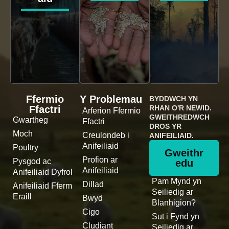
Ffermio
Y Problemau
BYDDWCH YN
Ffactri
RHAN O'R NEWID.
Arferion Ffermio
GWEITHREDWCH
Gwartheg
Ffactri
DROS YR
Moch
Creulondeb i
ANIFEILIAID.
Anifeiliaid
Poultry
Gweithr
Profion ar
Pysgod ac
edu
Anifeiliaid
Anifeiliaid Dyfrol
Pam Mynd yn
Dillad
Anifeiliaid Fferm
Seiliedig ar
Eraill
Bwyd
Blanhigion?
Cigo
Sut i Fynd yn
Cludiant
Seiliedig ar