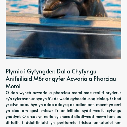
Plymio i Gyfyngder: Dal a Chyfyngu
Anifeiliaid Môr ar gyfer Acwaria a Pharciau
Morol
O dan wyneb acwaria a pharciau morol mae realiti pryderus
sy'n cyferbynnu'n sydyn â'u delwedd gyhoeddus sgleiniog. Er bod
yr atyniadau hyn yn addo addysg ac adloniant, maent yn aml
yn dod am gost enfawr i'r anifeiliaid sydd wedi'u cyfyngu
ynddynt. O orcas yn nofio cylchoedd diddiwedd mewn tanciau
diffaith i ddolffiniaid yn perfformio triciau annaturiol am