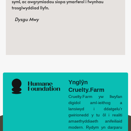
syml, ac awgrymiadau siopa ymarferol i fwynhau
trosglwyddiad llyfn.
Dysgu Mwy
Ynglŷn
Cruelty.Farm
Cruelty.Farm yw llwyfan
digidol aml-ieithog a
lansiwyd i ddatgelu'r
gwirionedd y tu ôl i realiti
amaethyddiaeth anifeiliaid
modern. Rydym yn darparu