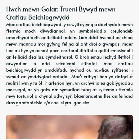
Hwch mewn Galar: Trueni Bywyd mewn
Cratiau Beichiogrwydd
Mae cratiau beichiogrwydd, y cewyll cyfyng a ddefnyddir mewn
ffermio moch diwydiannol, yn symboleiddio creulondeb
amaethyddiaeth anifeiliaid fodern. Gan ddal hychod beichiog
mewn mannau mor gyfyng fel na allant droi o gwmpas, mae'r
llociau hyn yn achosi poen corfforol difrifol a gofid emosiynol i
anifeiliaid deallus, cymdeithasol. O broblemau iechyd llethol i
arwyddion o ofid seicolegol eithafol, mae cratiau
beichiogrwydd yn amddifadu hychod o'u hawliau sylfaenol i
symud ac ymddygiad naturiol. Mae'r erthygl hon yn datgelu'r
realiti llwm y tu ôl i'r arferion hyn, yn archwilio eu goblygiadau
moesegol, ac yn galw am symudiad tuag at systemau ffermio
mwy tosturiol a chynaliadwy sy'n blaenoriaethu lles anifeiliaid
dros gamfanteisio sy'n cael ei yrru gan elw