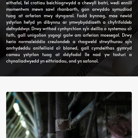
eithafol, fel cratiau beichiogrwydd a chewyll batri, wedi ennill
momentwm mewn sawl rhanbarth, gan arwyddo symudiad
tuag at arferion mwy dyngarol. Fodd bynnag, mae newid
ystyrlon hefyd yn dibynnu ar ymwybyddiaeth a chyfrifoldeb
defnyddwyr. Drwy wrthod cynhyrchion sy'n deillio o systemau o'r
fath, gall unigolion ysgogi galw am arferion moesegol. Drwy
herio normaleiddio creulondeb a rhagweld strwythurau sy'n
anrhydeddu anifeiliaid a'r blaned, gall cymdeithas gymryd
camau ystyrlon tuag at ddyfodol lle nad yw tosturi a
chynaliadwyedd yn eithriadau, ond yn safonol.