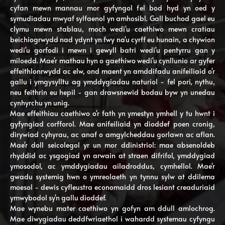
cyfan mewn mannau mor gyfyngol fel bod hyd yn oed y
symudiadau mwyaf sylfaenol yn amhosibl. Gall buchod gael eu
clymu mewn stablau, moch wedi'u caethiwo mewn cratiau
beichiogrwydd nad ydynt yn fwy na'u cyrff eu hunain, a chywion
wedi'u gorfodi i mewn i gewyll batri wedi'u pentyrru gan y
miloedd. Mae'r mathau hyn o gaethiwo wedi'u cynllunio ar gyfer
effeithlonrwydd ac elw, ond maent yn amddifadu anifeiliaid o'r
gallu i ymgysylltu ag ymddygiadau naturiol - fel pori, nythu,
neu feithrin eu hepil - gan drawsnewid bodau byw yn unedau
cynhyrchu yn unig.
Mae effeithiau caethiwo o'r fath yn ymestyn ymhell y tu hwnt i
gyfyngiad corfforol. Mae anifeiliaid yn dioddef poen cronig,
dirywiad cyhyrau, ac anaf o amgylcheddau gorlawn ac aflan.
Mae'r doll seicolegol yr un mor ddinistriol: mae absenoldeb
rhyddid ac ysgogiad yn arwain at straen difrifol, ymddygiad
ymosodol, ac ymddygiadau ailadroddus, cymhellol. Mae'r
gwadu systemig hwn o ymreolaeth yn tynnu sylw at ddilema
moesol - dewis cyfleustra economaidd dros lesiant creaduriaid
ymwybodol sy'n gallu dioddef.
Mae wynebu mater caethiwo yn gofyn am ddull amlochrog.
Mae diwygiadau deddfwriaethol i wahardd systemau cyfyngu