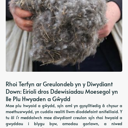
Rhoi Terfyn ar Greulondeb yn y Diwydiant
Down: Eirioli dros Ddewisiadau Moesegol yn
lle Plu Hwyaden a Gŵydd
Mae plu hwyaid a gŵydd, sy'n aml yn gysylltiedig â chysur a
moethusrwydd, yn cuddio realiti llwm dioddefaint anifeiliaid. Y
tu ôl i'r meddalwch mae diwydiant creulon sy'n rhoi hwyaid a
gwyddau i blygu byw, amodau gorlawn, a niwed