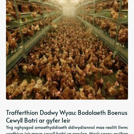
Trafferthion Dodwy Wyau: Bodolaeth Boenus
Cewyll Batri ar gyfer Ieir
Yng nghysgod amaethyddiaeth ddiwydiannol mae realiti llwm:
caethiwo ieir mewn cewyll batri yn greulon. Mae'r caeau gwifren