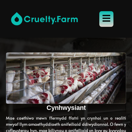
Cynhwysiant
Mae caethiwo mewn ffermydd ffatri yn crynhoi un o realiti
mwyaf llym amaethyddiaeth anifeiliaid ddiwydiannol. O fewn y
cyfleusterau hyn, mae biliynau o anifeiliaid yn byw eu bywydau