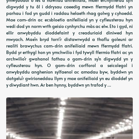
ymwybodol o les a hawliau anifeiliaid, mae'r erchyllterau sy'n
digwydd y tu ôl i ddrysau caeedig mewn ffermydd ffatri yn
parhau i fod yn gudd i raddau helaeth rhag golwg y cyhoedd.
Mae cam-drin ac ecsbloetio anifeiliaid yn y cyfleusterau hyn
wedi dod yn norm wrth geisio cynhyrchu màs ac elw. Eto i gyd, ni
ellir anwybyddu dioddefaint y creaduriaid diniwed hyn
mwyach. Mae'n bryd torri'r distawrwydd a thaflu goleuni ar
realiti brawychus cam-drin anifeiliaid mewn ffermydd ffatri.
Bydd yr erthygl hon yn ymchwilio i fyd tywyll ffermio ffatri ac yn
archwilio'r gwahanol fathau o gam-drin sy'n digwydd yn y
cyfleusterau hyn. O gam-drin corfforol a seicolegol i
anwybyddu anghenion sylfaenol ac amodau byw, byddwn yn
datgelu'r gwirioneddau llym y mae anifeiliaid yn eu dioddef yn
y diwydiant hwn. Ar ben hynny, byddwn yn trafod y …