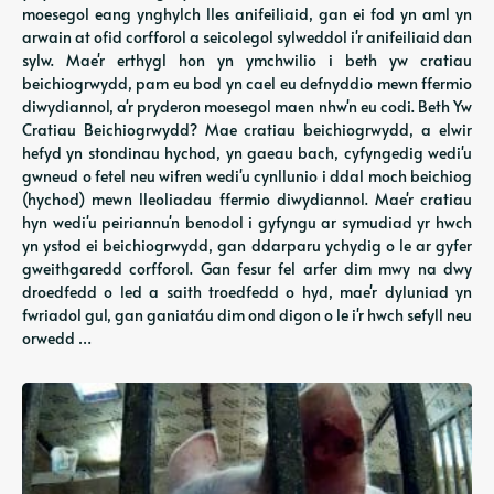
moesegol eang ynghylch lles anifeiliaid, gan ei fod yn aml yn
arwain at ofid corfforol a seicolegol sylweddol i'r anifeiliaid dan
sylw. Mae'r erthygl hon yn ymchwilio i beth yw cratiau
beichiogrwydd, pam eu bod yn cael eu defnyddio mewn ffermio
diwydiannol, a'r pryderon moesegol maen nhw'n eu codi. Beth Yw
Cratiau Beichiogrwydd? Mae cratiau beichiogrwydd, a elwir
hefyd yn stondinau hychod, yn gaeau bach, cyfyngedig wedi'u
gwneud o fetel neu wifren wedi'u cynllunio i ddal moch beichiog
(hychod) mewn lleoliadau ffermio diwydiannol. Mae'r cratiau
hyn wedi'u peiriannu'n benodol i gyfyngu ar symudiad yr hwch
yn ystod ei beichiogrwydd, gan ddarparu ychydig o le ar gyfer
gweithgaredd corfforol. Gan fesur fel arfer dim mwy na dwy
droedfedd o led a saith troedfedd o hyd, mae'r dyluniad yn
fwriadol gul, gan ganiatáu dim ond digon o le i'r hwch sefyll neu
orwedd …