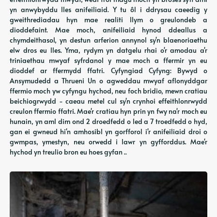
yn anwybyddu lles anifeiliaid. Y tu ôl i ddrysau caeedig y
gweithrediadau hyn mae realiti llym o greulondeb a
dioddefaint. Mae moch, anifeiliaid hynod ddeallus a
chymdeithasol, yn destun arferion annynol sy'n blaenoriaethu
elw dros eu lles. Yma, rydym yn datgelu rhai o'r amodau a'r
triniaethau mwyaf syfrdanol y mae moch a ffermir yn eu
dioddef ar ffermydd ffatri. Cyfyngiad Cyfyng: Bywyd o
Ansymudedd a Thrueni Un o agweddau mwyaf aflonyddgar
ffermio moch yw cyfyngu hychod, neu foch bridio, mewn cratiau
beichiogrwydd - caeau metel cul sy'n crynhoi effeithlonrwydd
creulon ffermio ffatri. Mae'r cratiau hyn prin yn fwy na'r moch eu
hunain, yn aml dim ond 2 droedfedd o led a 7 troedfedd o hyd,
gan ei gwneud hi'n amhosibl yn gorfforol i'r anifeiliaid droi o
gwmpas, ymestyn, neu orwedd i lawr yn gyfforddus. Mae'r
hychod yn treulio bron eu hoes gyfan ..