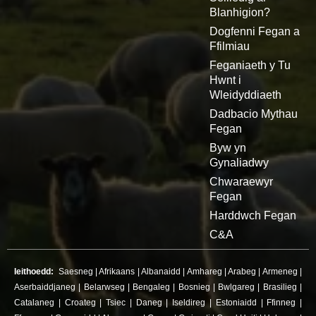
Blanhigion?
Dogfenni Fegan a
Ffilmiau
Feganiaeth y Tu
Hwnt i
Wleidyddiaeth
Dadbacio Mythau
Fegan
Byw yn
Gynaliadwy
Chwaraewyr
Fegan
Harddwch Fegan
C&A
Ieithoedd:
Saesneg
|
Afrikaans
|
Albanaidd
|
Amhareg
|
Arabeg
|
Armeneg
|
Aserbaiddjaneg
|
Belarwseg
|
Bengaleg
|
Bosnieg
|
Bwlgareg
|
Brasilieg
|
Catalaneg
|
Croateg
|
Tsiec
|
Daneg
|
Iseldireg
|
Estoniaidd
|
Ffinneg
|