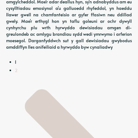
amgylcheddol. Mae'r adar deallus hyn, sy'n adnabyddus am eu
cysylltiadau emosiynol a'u galluoedd rhyfeddol, yn haeddu
llawer gwell na chamfanteisio ar gyfer ffasiwn neu ddillad
gwely. Mae'r erthygl hon yn taflu goleuni ar ochr dywyll
cynhyrchu plu wrth hyrwyddo dewisiadau amgen di-
greulondeb ac amlygu brandiau sydd wedi ymrwymo i arferion
moesegol. Darganfyddwch sut y gall dewisiadau gwybodus
amddiffyn lles anifeiliaid a hyrwyddo byw cynaliadwy
1
2