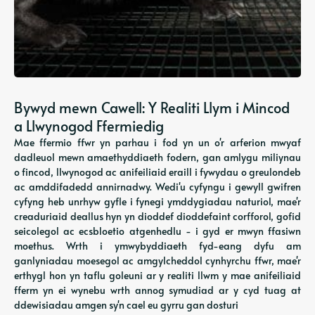
Bywyd mewn Cawell: Y Realiti Llym i Mincod
a Llwynogod Ffermiedig
Mae ffermio ffwr yn parhau i fod yn un o'r arferion mwyaf
dadleuol mewn amaethyddiaeth fodern, gan amlygu miliynau
o fincod, llwynogod ac anifeiliaid eraill i fywydau o greulondeb
ac amddifadedd annirnadwy. Wedi'u cyfyngu i gewyll gwifren
cyfyng heb unrhyw gyfle i fynegi ymddygiadau naturiol, mae'r
creaduriaid deallus hyn yn dioddef dioddefaint corfforol, gofid
seicolegol ac ecsbloetio atgenhedlu - i gyd er mwyn ffasiwn
moethus. Wrth i ymwybyddiaeth fyd-eang dyfu am
ganlyniadau moesegol ac amgylcheddol cynhyrchu ffwr, mae'r
erthygl hon yn taflu goleuni ar y realiti llwm y mae anifeiliaid
fferm yn ei wynebu wrth annog symudiad ar y cyd tuag at
ddewisiadau amgen sy'n cael eu gyrru gan dosturi