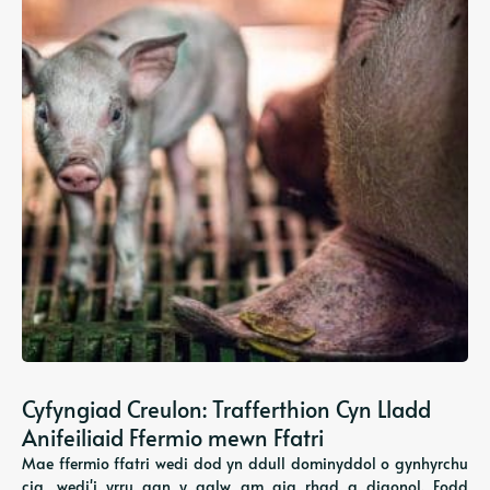
Cyfyngiad Creulon: Trafferthion Cyn Lladd
Anifeiliaid Ffermio mewn Ffatri
Mae ffermio ffatri wedi dod yn ddull dominyddol o gynhyrchu
cig, wedi'i yrru gan y galw am gig rhad a digonol. Fodd