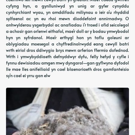
cyfyng hyn, a gynlluniwyd yn unig ar gyfer cynyddu
cynhyrchiant wyau, yn amddifadu miliynau o ieir o'u rhyddid
sylfaenol ac yn eu rhoi mewn dioddefaint annirnadwy. O
anhwylderau ysgerbydol ac anafiadau i'r traed i ofid seicolegol
a achosir gan orlenwi eithafol, mae'r doll ar y bodau ymwybodol
hyn yn syfrdanol. Mae'r erthygl hon yn taflu goleuni ar
oblygiadau moesegol a chyffredinolrwydd eang cewyll batri
wrth eiriol dros ddiwygio brys mewn arferion ffermio dofednod.
Wrth i ymwybyddiaeth defnyddwyr dyfu, felly hefyd y cyfle i
fynnu dewisiadau amgen mwy dyngarol—gan gyflwyno dyfodol
lle mae lles anifeiliaid yn cael blaenoriaeth dros gamfanteisio
sy'n cael ei yrru gan elw