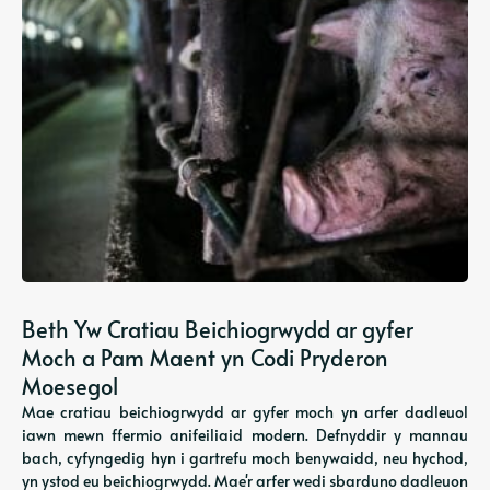
Beth Yw Cratiau Beichiogrwydd ar gyfer
Moch a Pam Maent yn Codi Pryderon
Moesegol
Mae cratiau beichiogrwydd ar gyfer moch yn arfer dadleuol
iawn mewn ffermio anifeiliaid modern. Defnyddir y mannau
bach, cyfyngedig hyn i gartrefu moch benywaidd, neu hychod,
yn ystod eu beichiogrwydd. Mae'r arfer wedi sbarduno dadleuon