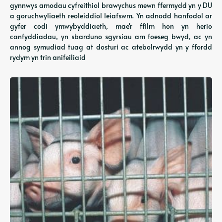
gynnwys amodau cyfreithiol brawychus mewn ffermydd yn y DU
a goruchwyliaeth reoleiddiol leiafswm. Yn adnodd hanfodol ar
gyfer codi ymwybyddiaeth, mae'r ffilm hon yn herio
canfyddiadau, yn sbarduno sgyrsiau am foeseg bwyd, ac yn
annog symudiad tuag at dosturi ac atebolrwydd yn y ffordd
rydym yn trin anifeiliaid