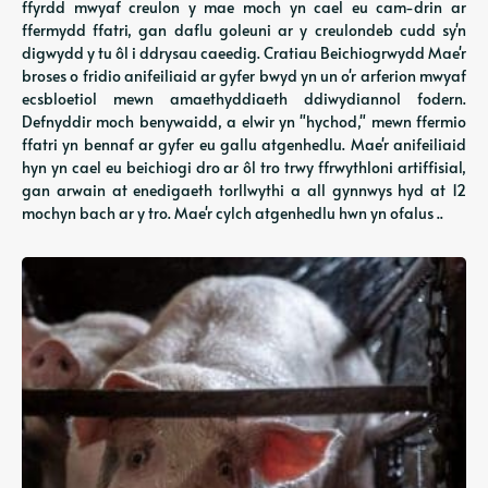
ffyrdd mwyaf creulon y mae moch yn cael eu cam-drin ar
ffermydd ffatri, gan daflu goleuni ar y creulondeb cudd sy'n
digwydd y tu ôl i ddrysau caeedig. Cratiau Beichiogrwydd Mae'r
broses o fridio anifeiliaid ar gyfer bwyd yn un o'r arferion mwyaf
ecsbloetiol mewn amaethyddiaeth ddiwydiannol fodern.
Defnyddir moch benywaidd, a elwir yn "hychod," mewn ffermio
ffatri yn bennaf ar gyfer eu gallu atgenhedlu. Mae'r anifeiliaid
hyn yn cael eu beichiogi dro ar ôl tro trwy ffrwythloni artiffisial,
gan arwain at enedigaeth torllwythi a all gynnwys hyd at 12
mochyn bach ar y tro. Mae'r cylch atgenhedlu hwn yn ofalus ..