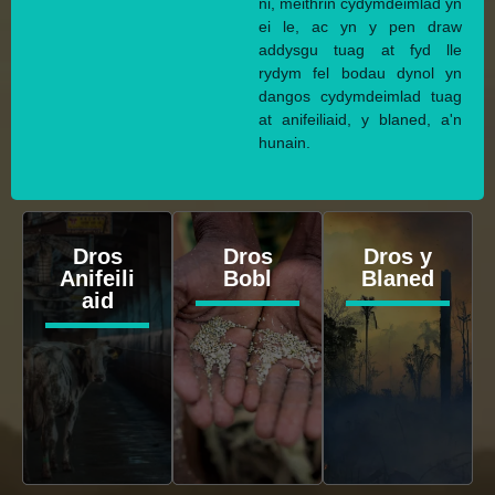
ni, meithrin cydymdeimlad yn
ei le, ac yn y pen draw
addysgu tuag at fyd lle
rydym fel bodau dynol yn
dangos cydymdeimlad tuag
at anifeiliaid, y blaned, a'n
hunain.
Dros
Dros
Dros y
Anifeili
Bobl
Blaned
aid