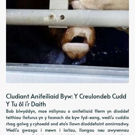
Cludiant Anifeiliaid Byw: Y Creulondeb Cudd
Y Tu ôl i'r Daith
Bob blwyddyn, mae miliynau o anifeiliaid fferm yn dioddef
teithiau llafurus yn y fasnach da byw fyd-eang, wedi'u cuddio
rhag golwg y cyhoedd ond eto'n llawn dioddefaint annirnadwy.
Wedi'u gwasgu i mewn i lorïau, llongau neu awyrennau