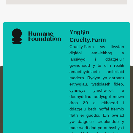
Ynglŷn
Cruelty.Farm
Cruelty.Farm yw llwyfan
digidol aml-ieithog a
lansiwyd i ddatgelu'r
gwirionedd y tu ôl i realiti
amaethyddiaeth anifeiliaid
modern. Rydym yn darparu
erthyglau, tystiolaeth fideo,
cynnwys ymchwiliol, a
deunyddiau addysgol mewn
dros 80 o ieithoedd i
ddatgelu beth hoffai ffermio
ffatri ei guddio. Ein bwriad
yw datgelu'r creulondeb y
mae wedi dod yn anhysbys i