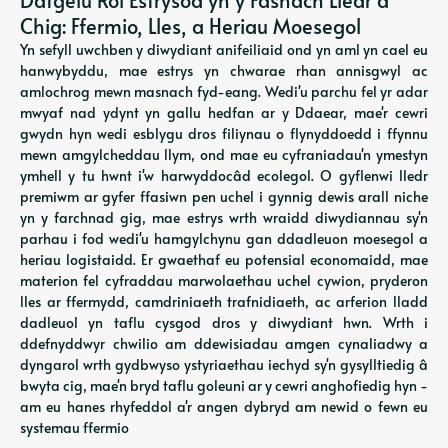
Datgelu Rôl Estrysod yn y Fasnach Lledr a
Chig: Ffermio, Lles, a Heriau Moesegol
Yn sefyll uwchben y diwydiant anifeiliaid ond yn aml yn cael eu
hanwybyddu, mae estrys yn chwarae rhan annisgwyl ac
amlochrog mewn masnach fyd-eang. Wedi'u parchu fel yr adar
mwyaf nad ydynt yn gallu hedfan ar y Ddaear, mae'r cewri
gwydn hyn wedi esblygu dros filiynau o flynyddoedd i ffynnu
mewn amgylcheddau llym, ond mae eu cyfraniadau'n ymestyn
ymhell y tu hwnt i'w harwyddocâd ecolegol. O gyflenwi lledr
premiwm ar gyfer ffasiwn pen uchel i gynnig dewis arall niche
yn y farchnad gig, mae estrys wrth wraidd diwydiannau sy'n
parhau i fod wedi'u hamgylchynu gan ddadleuon moesegol a
heriau logistaidd. Er gwaethaf eu potensial economaidd, mae
materion fel cyfraddau marwolaethau uchel cywion, pryderon
lles ar ffermydd, camdriniaeth trafnidiaeth, ac arferion lladd
dadleuol yn taflu cysgod dros y diwydiant hwn. Wrth i
ddefnyddwyr chwilio am ddewisiadau amgen cynaliadwy a
dyngarol wrth gydbwyso ystyriaethau iechyd sy'n gysylltiedig â
bwyta cig, mae'n bryd taflu goleuni ar y cewri anghofiedig hyn -
am eu hanes rhyfeddol a'r angen dybryd am newid o fewn eu
systemau ffermio