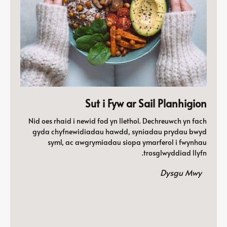
Sut i Fyw ar Sail Planhigion
Nid oes rhaid i newid fod yn llethol. Dechreuwch yn fach
gyda chyfnewidiadau hawdd, syniadau prydau bwyd
syml, ac awgrymiadau siopa ymarferol i fwynhau
trosglwyddiad llyfn.
Dysgu Mwy