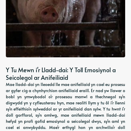
Y Tu Mewn i'r Lladd-dai: Y Toll Emosiynol a
Seicolegol ar Anifeiliaid
Mae lladd-dai yn lleoedd lle mae anifeiliaid yn cael eu prosesu
ar gyfer cig a chynhyrchion anifeiliaid eraill. Er nad yw llawer o
bobl yn ymwybodol o'r prosesau manwl a thechnegol sy'n
digwydd yn y cyfleusterau hyn, mae realiti llym y tu ôl i'r llenni
sy'n effeithio'n sylweddol ar yr anifeiliaid dan sylw. Y tu hwnt i'r
doll gorfforol, sy'n amlwg, mae anifeiliaid mewn lladd-dai
hefyd yn profi gofid emosiynol a seicolegol dwys, sy'n aml yn
cael ei anwybyddu. Mae'r erthygl hon yn archwilio'r doll