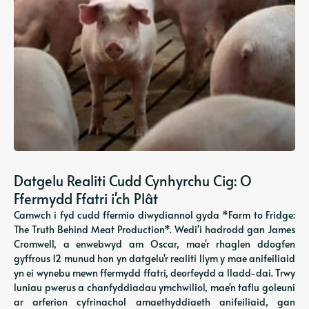
Datgelu Realiti Cudd Cynhyrchu Cig: O
Ffermydd Ffatri i'ch Plât
Camwch i fyd cudd ffermio diwydiannol gyda *Farm to Fridge:
The Truth Behind Meat Production*. Wedi'i hadrodd gan James
Cromwell, a enwebwyd am Oscar, mae'r rhaglen ddogfen
gyffrous 12 munud hon yn datgelu'r realiti llym y mae anifeiliaid
yn ei wynebu mewn ffermydd ffatri, deorfeydd a lladd-dai. Trwy
luniau pwerus a chanfyddiadau ymchwiliol, mae'n taflu goleuni
ar arferion cyfrinachol amaethyddiaeth anifeiliaid, gan