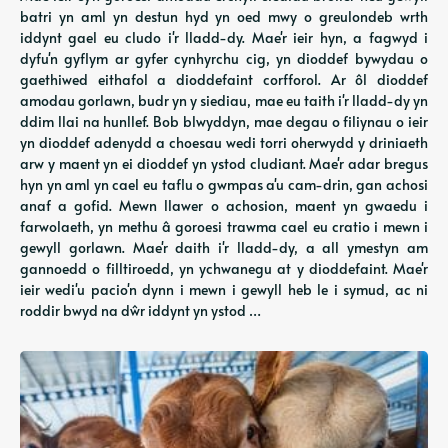
batri yn aml yn destun hyd yn oed mwy o greulondeb wrth
iddynt gael eu cludo i'r lladd-dy. Mae'r ieir hyn, a fagwyd i
dyfu'n gyflym ar gyfer cynhyrchu cig, yn dioddef bywydau o
gaethiwed eithafol a dioddefaint corfforol. Ar ôl dioddef
amodau gorlawn, budr yn y siediau, mae eu taith i'r lladd-dy yn
ddim llai na hunllef. Bob blwyddyn, mae degau o filiynau o ieir
yn dioddef adenydd a choesau wedi torri oherwydd y driniaeth
arw y maent yn ei dioddef yn ystod cludiant. Mae'r adar bregus
hyn yn aml yn cael eu taflu o gwmpas a'u cam-drin, gan achosi
anaf a gofid. Mewn llawer o achosion, maent yn gwaedu i
farwolaeth, yn methu â goroesi trawma cael eu cratio i mewn i
gewyll gorlawn. Mae'r daith i'r lladd-dy, a all ymestyn am
gannoedd o filltiroedd, yn ychwanegu at y dioddefaint. Mae'r
ieir wedi'u pacio'n dynn i mewn i gewyll heb le i symud, ac ni
roddir bwyd na dŵr iddynt yn ystod …