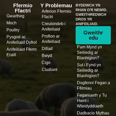
Ffermio
Y Problemau
BYDDWCH YN
Ffactri
RHAN O'R NEWID.
Arferion Ffermio
GWEITHREDWCH
Gwartheg
Ffactri
DROS YR
Moch
Creulondeb i
ANIFEILIAID.
Anifeiliaid
Poultry
Gweithr
Profion ar
Pysgod ac
edu
Anifeiliaid
Anifeiliaid Dyfrol
Pam Mynd yn
Dillad
Anifeiliaid Fferm
Seiliedig ar
Eraill
Bwyd
Blanhigion?
Cigo
Sut i Fynd yn
Cludiant
Seiliedig ar
Blanhigion?
Dogfenni Fegan a
Ffilmiau
Feganiaeth y Tu
Hwnt i
Wleidyddiaeth
Dadbacio Mythau