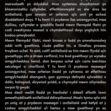
marwolaeth yn ddyddiol. Mae systemau diwydiannol yn
blaenoriaethu cyflymder, effeithlonrwydd ac elw dros les
anifeiliaid, gan arwain at arferion sy'n aml yn achosi
dioddefaint dwys. Y tu hwnt i'r pryderon lles uniongyrchol, mae
dulliau, cyflymder a graddfa lladd mewn ffermydd ffatri yn
codi cwestiynau moesol a chymdeithasol dwys ynghylch trin
bodau ymwybodol.
Mewn ffermydd ffatri, mae'r broses o ladd yn anwahanadwy
oddi wrth gaethiwo, cludo pellter hir, a llinellau prosesu
trwybwn uchel. Yn aml, caiff anifeiliaid eu trin mewn ffyrdd sy'n
gwaethygu ofn a straen corfforol, tra bod gweithwyr yn wynebu
amgylcheddau heriol, dan bwysau uchel sy'n cario beichiau
seicolegol a chorfforol. Y tu hwnt i'r pryderon moesegol
uniongyrchol, mae arferion lladd yn cyfrannu at effeithiau
amgylcheddol ehangach, gan gynnwys defnydd sylweddol o
ddŵr, halogiad, dirywiad pridd, a chynnydd mewn allyriadau
nwyon tŷ gwydr.
Mae deall realiti lladd yn hanfodol i ddeall effaith lawn
amaethyddiaeth anifeiliaid ddiwydiannol. Mae'n tynnu sylw nid
yn unig at y pryderon moesegol i anifeiliaid ond hefyd at y
costau amgylcheddol a'r heriau y mae gweithwyr yn eu