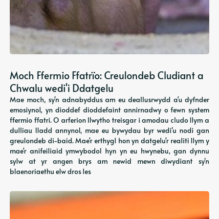
Moch Ffermio Ffatrïo: Creulondeb Cludiant a
Chwalu wedi'i Ddatgelu
Mae moch, sy'n adnabyddus am eu deallusrwydd a'u dyfnder
emosiynol, yn dioddef dioddefaint annirnadwy o fewn system
ffermio ffatri. O arferion llwytho treisgar i amodau cludo llym a
dulliau lladd annynol, mae eu bywydau byr wedi'u nodi gan
greulondeb di-baid. Mae'r erthygl hon yn datgelu'r realiti llym y
mae'r anifeiliaid ymwybodol hyn yn eu hwynebu, gan dynnu
sylw at yr angen brys am newid mewn diwydiant sy'n
blaenoriaethu elw dros les