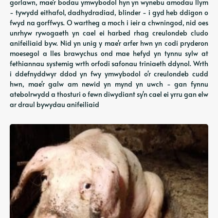
gorlawn, mae'r bodau ymwybodol hyn yn wynebu amodau llym
- tywydd eithafol, dadhydradiad, blinder - i gyd heb ddigon o
fwyd na gorffwys. O wartheg a moch i ieir a chwningod, nid oes
unrhyw rywogaeth yn cael ei harbed rhag creulondeb cludo
anifeiliaid byw. Nid yn unig y mae'r arfer hwn yn codi pryderon
moesegol a lles brawychus ond mae hefyd yn tynnu sylw at
fethiannau systemig wrth orfodi safonau triniaeth ddynol. Wrth
i ddefnyddwyr ddod yn fwy ymwybodol o'r creulondeb cudd
hwn, mae'r galw am newid yn mynd yn uwch - gan fynnu
atebolrwydd a thosturi o fewn diwydiant sy'n cael ei yrru gan elw
ar draul bywydau anifeiliaid