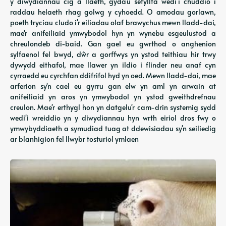
y diwydiannau cig a llaeth, gyda'u sefyllfa wedi'i chuddio i
raddau helaeth rhag golwg y cyhoedd. O amodau gorlawn,
poeth tryciau cludo i'r eiliadau olaf brawychus mewn lladd-dai,
mae'r anifeiliaid ymwybodol hyn yn wynebu esgeulustod a
chreulondeb di-baid. Gan gael eu gwrthod o anghenion
sylfaenol fel bwyd, dŵr a gorffwys yn ystod teithiau hir trwy
dywydd eithafol, mae llawer yn ildio i flinder neu anaf cyn
cyrraedd eu cyrchfan ddifrifol hyd yn oed. Mewn lladd-dai, mae
arferion sy'n cael eu gyrru gan elw yn aml yn arwain at
anifeiliaid yn aros yn ymwybodol yn ystod gweithdrefnau
creulon. Mae'r erthygl hon yn datgelu'r cam-drin systemig sydd
wedi'i wreiddio yn y diwydiannau hyn wrth eiriol dros fwy o
ymwybyddiaeth a symudiad tuag at ddewisiadau sy'n seiliedig
ar blanhigion fel llwybr tosturiol ymlaen