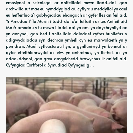
emosiynol a seicolegol ar anifeiliaid mewn lladd-dai, gan
archwilio sut mae eu hymddygiad a'u cyflyrau meddyliol yn cael
eu heffeithio a'r goblygiadau ehangach ar gyfer lles anifeiliaid.
Yr Amodau Y Tu Mewn i Ladd-dai a'u Heffaith ar Les Anifeiliaid
Mae'r amodau y tu mewn i ladd-dai yn aml yn ddychrynllyd ac
yn annynol, gan beri i anifeiliaid ddioddef cyfres hunllefus o
ddigwyddiadau sy'n dechrau ymhell cyn eu marwolaeth yn y
pen draw. Mae'r cyfleusterau hyn, a gynlluniwyd yn bennaf ar
gyfer effeithlonrwydd ac elw, yn anhrefnus, yn llethol, ac yn
ddad-ddynol, gan greu amgylchedd brawychus i'r anifeiliaid.
Cyfyngiad Corfforol a Symudiad Cyfyngedig …