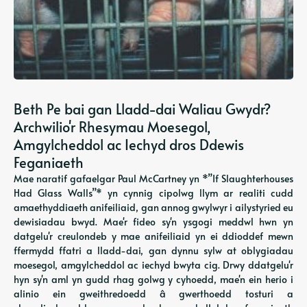
Beth Pe bai gan Lladd-dai Waliau Gwydr?
Archwilio'r Rhesymau Moesegol,
Amgylcheddol ac Iechyd dros Ddewis
Feganiaeth
Mae naratif gafaelgar Paul McCartney yn *”If Slaughterhouses
Had Glass Walls”* yn cynnig cipolwg llym ar realiti cudd
amaethyddiaeth anifeiliaid, gan annog gwylwyr i ailystyried eu
dewisiadau bwyd. Mae'r fideo sy'n ysgogi meddwl hwn yn
datgelu'r creulondeb y mae anifeiliaid yn ei ddioddef mewn
ffermydd ffatri a lladd-dai, gan dynnu sylw at oblygiadau
moesegol, amgylcheddol ac iechyd bwyta cig. Drwy ddatgelu'r
hyn sy'n aml yn gudd rhag golwg y cyhoedd, mae'n ein herio i
alinio ein gweithredoedd â gwerthoedd tosturi a