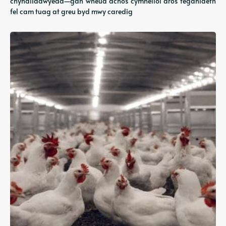
chynaliadwyedd—gan wneud achos cymhellol dros feganiaeth
fel cam tuag at greu byd mwy caredig