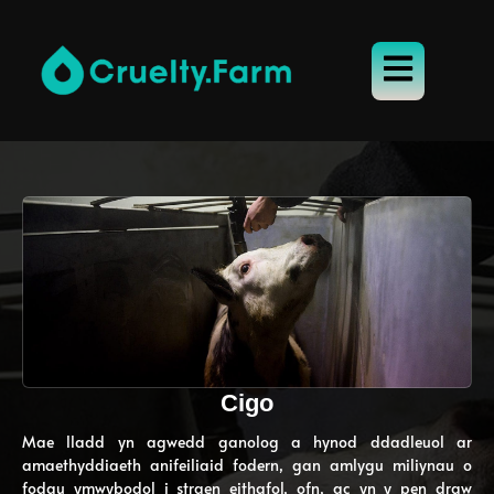
Cigo
Mae lladd yn agwedd ganolog a hynod ddadleuol ar
amaethyddiaeth anifeiliaid fodern, gan amlygu miliynau o
fodau ymwybodol i straen eithafol, ofn, ac yn y pen draw