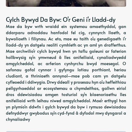
Cylch Bywyd Da Byw: O'r Geni i'r Lladd-dy
Mae da byw wrth wraidd ein systemau amaethyddol, gan
ddarparu adnoddau hanfodol fel cig, cynnyrch llaeth, a
bywoliaeth i filiynau. Ac eto, mae eu taith o'u genedigaeth i'r
lladd-dy yn datgelu realiti cymhleth ac yn aml yn drafferthus.
Mae archwilio'r cylch bywyd hwn yn taflu goleuni ar faterion
hollbwysig sy'n ymwneud â lles anifeiliaid, cynaliadwyedd
amgylcheddol, ac arferion cynhyrchu bwyd moesegol. O
safonau gofal cynnar i gyfyngu lotiau porthiant, heriau
cludiant, a thriniaeth annynol—mae pob cam yn datgelu
cyfleoedd i ddiwygio. Drwy ddeall y prosesau hyn a'u heffeithiau
pellgyrhaeddol ar ecosystemau a chymdeithas, gallwn eiriol
dros ddewisiadau amgen tosturiol sy'n blaenoriaethu lles
anifeiliaid wrth leihau niwed amgylcheddol. Mae'r erthygl hon
yn plymio'n ddwfn i gylch bywyd da byw i rymuso dewisiadau
defnyddwyr gwybodus sy'n cyd-fynd â dyfodol mwy dyngarol a
chynaliadwy