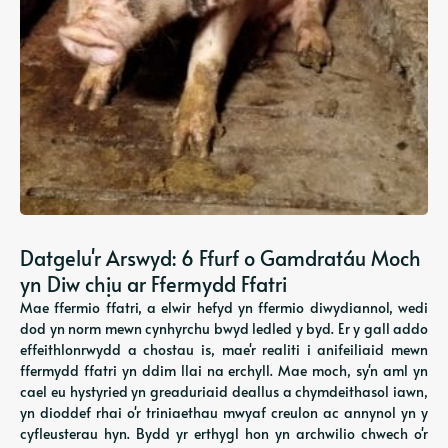
Datgelu'r Arswyd: 6 Ffurf o Gamdratáu Moch
yn Diw chịu ar Ffermydd Ffatri
Mae ffermio ffatri, a elwir hefyd yn ffermio diwydiannol, wedi
dod yn norm mewn cynhyrchu bwyd ledled y byd. Er y gall addo
effeithlonrwydd a chostau is, mae'r realiti i anifeiliaid mewn
ffermydd ffatri yn ddim llai na erchyll. Mae moch, sy'n aml yn
cael eu hystyried yn greaduriaid deallus a chymdeithasol iawn,
yn dioddef rhai o'r triniaethau mwyaf creulon ac annynol yn y
cyfleusterau hyn. Bydd yr erthygl hon yn archwilio chwech o'r