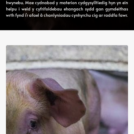
hwynebu. Mae cydnabod y materion cydgysylltiedig hyn yn ein
helpu i weld y cyfrifoldebau ehangach sydd gan gymdeithas
wrth fynd i'r afael â chanlyniadau cynhyrchu cig ar raddfa fawr.