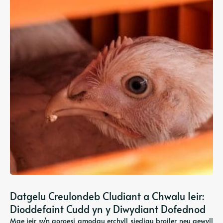
Datgelu Creulondeb Cludiant a Chwalu Ieir:
Dioddefaint Cudd yn y Diwydiant Dofednod
Mae ieir sy'n goroesi amodau erchyll siediau broiler neu gewyll