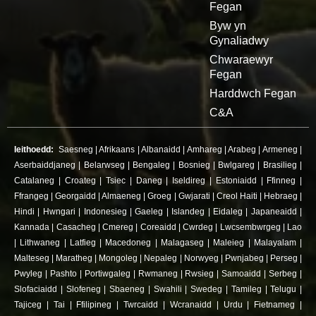
Fegan
Byw yn
Gynaliadwy
Chwaraewyr
Fegan
Harddwch Fegan
C&A
Ieithoedd:
Saesneg
|
Afrikaans
|
Albanaidd
|
Amhareg
|
Arabeg
|
Armeneg
|
Aserbaiddjaneg
|
Belarwseg
|
Bengaleg
|
Bosnieg
|
Bwlgareg
|
Brasilieg
|
Catalaneg
|
Croateg
|
Tsiec
|
Daneg
|
Iseldireg
|
Estoniaidd
|
Ffinneg
|
Ffrangeg
|
Georgaidd
|
Almaeneg
|
Groeg
|
Gwjarati
|
Creol Haiti
|
Hebraeg
|
Hindi
|
Hwngari
|
Indonesieg
|
Gaeleg
|
Islandeg
|
Eidaleg
|
Japaneaidd
|
Kannada
|
Casacheg
|
Cmereg
|
Coreaidd
|
Cwrdeg
|
Lwcsembwrgeg
|
Lao
|
Lithwaneg
|
Latfieg
|
Macedoneg
|
Malagaseg
|
Maleieg
|
Malayalam
|
Malteseg
|
Maratheg
|
Mongoleg
|
Nepaleg
|
Norwyeg
|
Pwnjabeg
|
Perseg
|
Pwyleg
|
Pashto
|
Portiwgaleg
|
Rwmaneg
|
Rwsieg
|
Samoaidd
|
Serbeg
|
Slofaciaidd
|
Slofeneg
|
Sbaeneg
|
Swahili
|
Swedeg
|
Tamileg
|
Telugu
|
Tajiceg
|
Tai
|
Ffilipineg
|
Twrcaidd
|
Wcranaidd
|
Urdu
|
Fietnameg
|