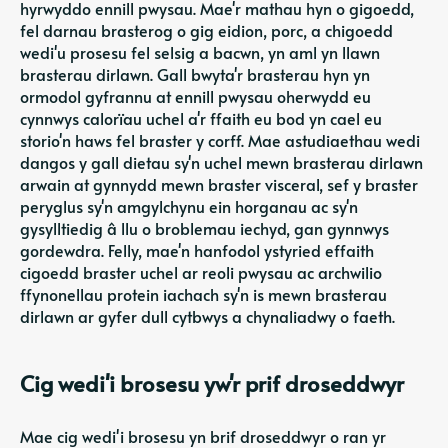
hyrwyddo ennill pwysau. Mae'r mathau hyn o gigoedd,
fel darnau brasterog o gig eidion, porc, a chigoedd
wedi'u prosesu fel selsig a bacwn, yn aml yn llawn
brasterau dirlawn. Gall bwyta'r brasterau hyn yn
ormodol gyfrannu at ennill pwysau oherwydd eu
cynnwys calorïau uchel a'r ffaith eu bod yn cael eu
storio'n haws fel braster y corff. Mae astudiaethau wedi
dangos y gall dietau sy'n uchel mewn brasterau dirlawn
arwain at gynnydd mewn braster visceral, sef y braster
peryglus sy'n amgylchynu ein horganau ac sy'n
gysylltiedig â llu o broblemau iechyd, gan gynnwys
gordewdra. Felly, mae'n hanfodol ystyried effaith
cigoedd braster uchel ar reoli pwysau ac archwilio
ffynonellau protein iachach sy'n is mewn brasterau
dirlawn ar gyfer dull cytbwys a chynaliadwy o faeth.
Cig wedi'i brosesu yw'r prif droseddwyr
Mae cig wedi'i brosesu yn brif droseddwyr o ran yr