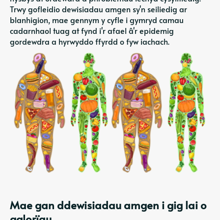
Trwy gofleidio dewisiadau amgen sy'n seiliedig ar
blanhigion, mae gennym y cyfle i gymryd camau
cadarnhaol tuag at fynd i'r afael â'r epidemig
gordewdra a hyrwyddo ffyrdd o fyw iachach.
Mae gan ddewisiadau amgen i gig lai o
galorïau