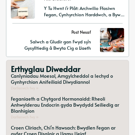
Y Tu Hwnt i'r Plât: Archwilio Ffasiwn
Fegan, Cynhyrchion Harddwch, a Byw'n
Eco-gyfeillgar
Post Nesaf
Salwch a Gludir gan Fwyd sy'n
Gysylltiedig â Bwyta Cig a Llaeth
Erthyglau Diweddar
Canlyniadau Moesol, Amgylcheddol a Iechyd o
Gynhyrchion Anifeiliaid Diwydiannol
Darllenwch fwy »
Feganiaeth a Chytgord Hormonaidd: Rheoli
Anhwylderau Endocrin gyda Bwydydd Seiliedig ar
Blanhigion
Darllenwch fwy »
Croen Cliriach, Chi'n Hawsach: Bwydlen Fegan ar
gyfer Croen Disglair a Llamu Lleiaf