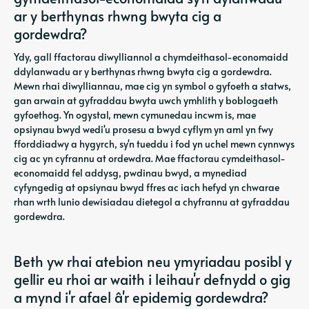
ar y berthynas rhwng bwyta cig a
gordewdra?
Ydy, gall ffactorau diwylliannol a chymdeithasol-economaidd
ddylanwadu ar y berthynas rhwng bwyta cig a gordewdra.
Mewn rhai diwylliannau, mae cig yn symbol o gyfoeth a statws,
gan arwain at gyfraddau bwyta uwch ymhlith y boblogaeth
gyfoethog. Yn ogystal, mewn cymunedau incwm is, mae
opsiynau bwyd wedi'u prosesu a bwyd cyflym yn aml yn fwy
fforddiadwy a hygyrch, sy'n tueddu i fod yn uchel mewn cynnwys
cig ac yn cyfrannu at ordewdra. Mae ffactorau cymdeithasol-
economaidd fel addysg, pwdinau bwyd, a mynediad
cyfyngedig at opsiynau bwyd ffres ac iach hefyd yn chwarae
rhan wrth lunio dewisiadau dietegol a chyfrannu at gyfraddau
gordewdra.
Beth yw rhai atebion neu ymyriadau posibl y
gellir eu rhoi ar waith i leihau'r defnydd o gig
a mynd i'r afael â'r epidemig gordewdra?