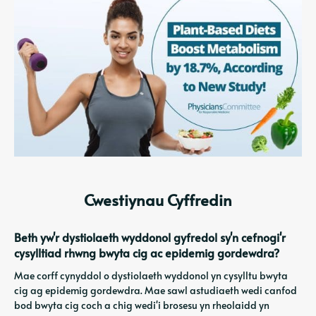
Cwestiynau Cyffredin
Beth yw'r dystiolaeth wyddonol gyfredol sy'n cefnogi'r
cysylltiad rhwng bwyta cig ac epidemig gordewdra?
Mae corff cynyddol o dystiolaeth wyddonol yn cysylltu bwyta
cig ag epidemig gordewdra. Mae sawl astudiaeth wedi canfod
bod bwyta cig coch a chig wedi'i brosesu yn rheolaidd yn