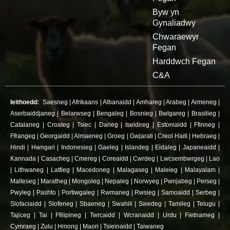
Byw yn
Gynaliadwy
Chwaraewyr
Fegan
Harddwch Fegan
C&A
Ieithoedd:
Saesneg
|
Afrikaans
|
Albanaidd
|
Amhareg
|
Arabeg
|
Armeneg
|
Aserbaiddjaneg
|
Belarwseg
|
Bengaleg
|
Bosnieg
|
Bwlgareg
|
Brasilieg
|
Catalaneg
|
Croateg
|
Tsiec
|
Daneg
|
Iseldireg
|
Estoniaidd
|
Ffinneg
|
Ffrangeg
|
Georgaidd
|
Almaeneg
|
Groeg
|
Gwjarati
|
Creol Haiti
|
Hebraeg
|
Hindi
|
Hwngari
|
Indonesieg
|
Gaeleg
|
Islandeg
|
Eidaleg
|
Japaneaidd
|
Kannada
|
Casacheg
|
Cmereg
|
Coreaidd
|
Cwrdeg
|
Lwcsembwrgeg
|
Lao
|
Lithwaneg
|
Latfieg
|
Macedoneg
|
Malagaseg
|
Maleieg
|
Malayalam
|
Malteseg
|
Maratheg
|
Mongoleg
|
Nepaleg
|
Norwyeg
|
Pwnjabeg
|
Perseg
|
Pwyleg
|
Pashto
|
Portiwgaleg
|
Rwmaneg
|
Rwsieg
|
Samoaidd
|
Serbeg
|
Slofaciaidd
|
Slofeneg
|
Sbaeneg
|
Swahili
|
Swedeg
|
Tamileg
|
Telugu
|
Tajiceg
|
Tai
|
Ffilipineg
|
Twrcaidd
|
Wcranaidd
|
Urdu
|
Fietnameg
|
Cymraeg
|
Zulu
|
Hmong
|
Maori
|
Tsieinaidd
|
Taiwaneg