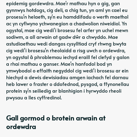
epidemig gordewdra. Mae'r mathau hyn o gig, gan
gynnwys hotdogs, cig deli, a chig tun, yn aml yn cael eu
prosesu'n helaeth, sy'n eu hamddifadu o werth maethol
ac yn cyflwyno ychwanegion a chadwolion niweidiol. Yn
ogystal, mae cig wedi'i brosesu fel arfer yn uchel mewn
sodiwm, a all arwain at gadw dŵr a chwyddo. Mae
astudiaethau wedi dangos cysylltiad cryf rhwng bwyta
cig wedi'i brosesu'n rheolaidd a risg uwch o ordewdra,
yn ogystal â phroblemau iechyd eraill fel clefyd y galon
a rhai mathau o ganser. Mae'n hanfodol bod yn
ymwybodol o effaith negyddol cig wedi'i brosesu ar ein
hiechyd a dewis dewisiadau amgen iachach fel darnau
heb lawer o fraster o ddofednod, pysgod, a ffynonellau
protein sy'n seiliedig ar blanhigion i hyrwyddo rheoli
pwysau a lles cyffredinol.
Gall gormod o brotein arwain at
ordewdra