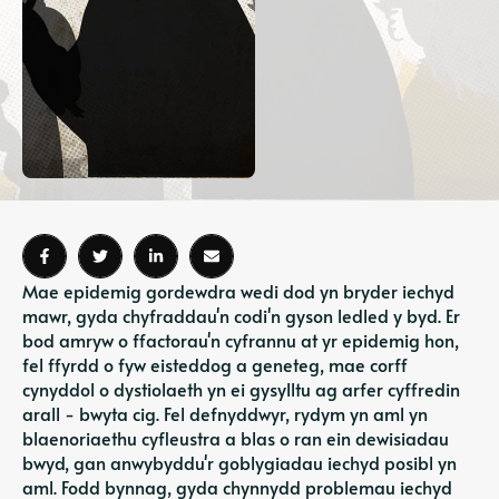
Mae epidemig gordewdra wedi dod yn bryder iechyd
mawr, gyda chyfraddau'n codi'n gyson ledled y byd. Er
bod amryw o ffactorau'n cyfrannu at yr epidemig hon,
fel ffyrdd o fyw eisteddog a geneteg, mae corff
cynyddol o dystiolaeth yn ei gysylltu ag arfer cyffredin
arall - bwyta cig. Fel defnyddwyr, rydym yn aml yn
blaenoriaethu cyfleustra a blas o ran ein dewisiadau
bwyd, gan anwybyddu'r goblygiadau iechyd posibl yn
aml. Fodd bynnag, gyda chynnydd problemau iechyd