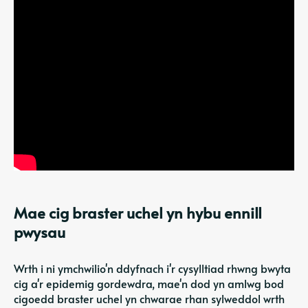
Mae cig braster uchel yn hybu ennill
pwysau
Wrth i ni ymchwilio'n ddyfnach i'r cysylltiad rhwng bwyta
cig a'r epidemig gordewdra, mae'n dod yn amlwg bod
cigoedd braster uchel yn chwarae rhan sylweddol wrth