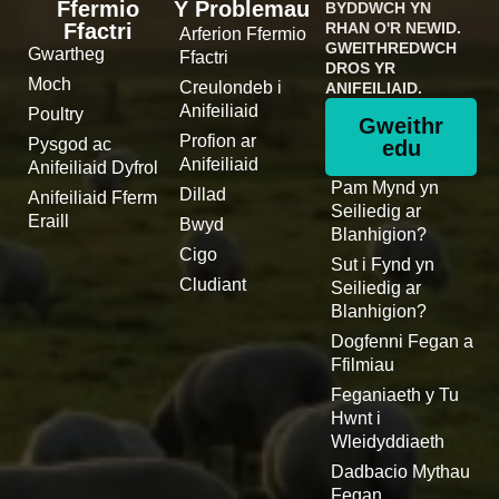
Ffermio
Y Problemau
BYDDWCH YN
Ffactri
RHAN O'R NEWID.
Arferion Ffermio
GWEITHREDWCH
Gwartheg
Ffactri
DROS YR
Moch
Creulondeb i
ANIFEILIAID.
Anifeiliaid
Poultry
Gweithr
Profion ar
Pysgod ac
edu
Anifeiliaid
Anifeiliaid Dyfrol
Pam Mynd yn
Dillad
Anifeiliaid Fferm
Seiliedig ar
Eraill
Bwyd
Blanhigion?
Cigo
Sut i Fynd yn
Cludiant
Seiliedig ar
Blanhigion?
Dogfenni Fegan a
Ffilmiau
Feganiaeth y Tu
Hwnt i
Wleidyddiaeth
Dadbacio Mythau
Fegan