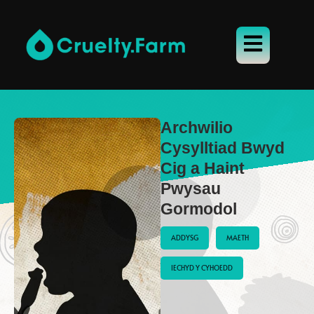
Archwilio
Cysylltiad Bwyd
Cig a Haint
Pwysau
Gormodol
ADDYSG
MAETH
IECHYD Y CYHOEDD