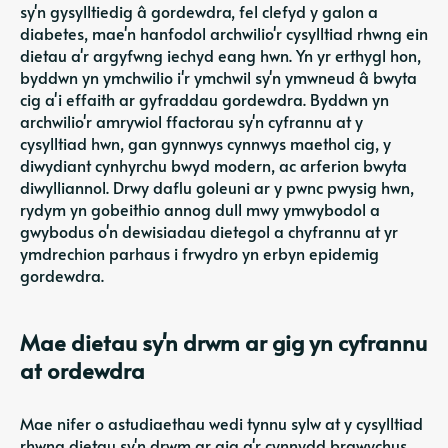
sy'n gysylltiedig â gordewdra, fel clefyd y galon a
diabetes, mae'n hanfodol archwilio'r cysylltiad rhwng ein
dietau a'r argyfwng iechyd eang hwn. Yn yr erthygl hon,
byddwn yn ymchwilio i'r ymchwil sy'n ymwneud â bwyta
cig a'i effaith ar gyfraddau gordewdra. Byddwn yn
archwilio'r amrywiol ffactorau sy'n cyfrannu at y
cysylltiad hwn, gan gynnwys cynnwys maethol cig, y
diwydiant cynhyrchu bwyd modern, ac arferion bwyta
diwylliannol. Drwy daflu goleuni ar y pwnc pwysig hwn,
rydym yn gobeithio annog dull mwy ymwybodol a
gwybodus o'n dewisiadau dietegol a chyfrannu at yr
ymdrechion parhaus i frwydro yn erbyn epidemig
gordewdra.
Mae dietau sy'n drwm ar gig yn cyfrannu
at ordewdra
Mae nifer o astudiaethau wedi tynnu sylw at y cysylltiad
rhwng dietau sy'n drwm ar gig a'r cynnydd brawychus