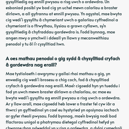
gysylltiedig ag ennill pwysau a risg uwch o ordewdra. Un
esboniad posibl yw bod cig yn uchel mewn calorïau a braster
dirlawn, a all gyfrannu at ennill pwysau. Yn ogystal, mae bwyta
cig wedi'i gysylltu â chymeriant uwch o galorïau cyffredinol a
chymeriant is o ffrwythau, llysiau a grawn cyflawn, sy'n
gysylltiedig â chyfraddau gordewdra is. Fodd bynnag, mae
angen mwy o ymchwil i ddeall yn llawn y mecanweithiau
penodol y tu ôl i'r cysylltiad hwn.
A oes mathau penodol o gig sydd â chysylltiad cryfach
â gordewdra nag eraill?
Mae tystiolaeth i awgrymu y gallai rhai mathau o gig, yn
enwedig cig wedi'i brosesu a chig coch, fod â chysylltiad
cryfach â gordewdra nag eraill. Mae'r cigoedd hyn yn tueddu i
fod yn uwch mewn braster dirlawn a chalorïau, ac mae eu
bwyta wedi'i gysylltu ag ennill pwysau a risg uwch o ordewdra.
Ar y llaw arall, mae cigoedd heb lawer o fraster fel cyw iâr a
thwrci yn gyffredinol yn cael eu hystyried yn opsiynau iachach
ar gyfer rheoli pwysau. Fodd bynnag, mae'n bwysig nodi bod
ffactorau unigol a phatrymau dietegol cyffredinol hefyd yn
chwarae rhan sylweddol yn y risg o ordewdra, a dylai cymedroli