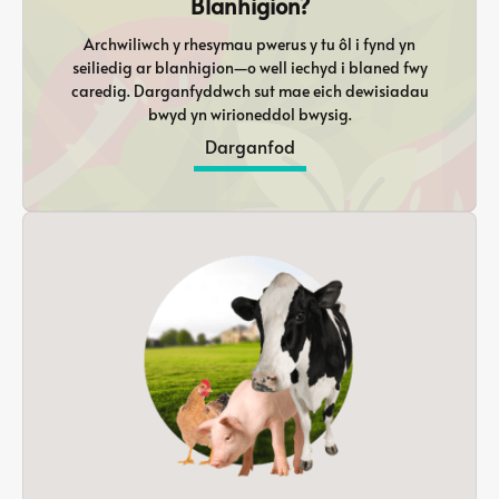
Blanhigion?
Archwiliwch y rhesymau pwerus y tu ôl i fynd yn
seiliedig ar blanhigion—o well iechyd i blaned fwy
caredig. Darganfyddwch sut mae eich dewisiadau
bwyd yn wirioneddol bwysig.
Darganfod