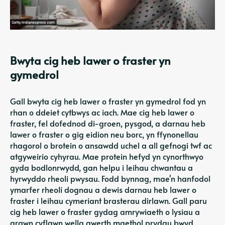
Bwyta cig heb lawer o fraster yn
gymedrol
Gall bwyta cig heb lawer o fraster yn gymedrol fod yn
rhan o ddeiet cytbwys ac iach. Mae cig heb lawer o
fraster, fel dofednod di-groen, pysgod, a darnau heb
lawer o fraster o gig eidion neu borc, yn ffynonellau
rhagorol o brotein o ansawdd uchel a all gefnogi twf ac
atgyweirio cyhyrau. Mae protein hefyd yn cynorthwyo
gyda bodlonrwydd, gan helpu i leihau chwantau a
hyrwyddo rheoli pwysau. Fodd bynnag, mae'n hanfodol
ymarfer rheoli dognau a dewis darnau heb lawer o
fraster i leihau cymeriant brasterau dirlawn. Gall paru
cig heb lawer o fraster gydag amrywiaeth o lysiau a
grawn cyflawn wella gwerth maethol prydau bwyd