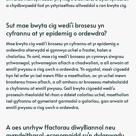
a chydbwysedd fod yn ystyriaethau allweddol o ran bwyta cig.
Sut mae bwyta cig wedi'i brosesu yn
cyfrannu at yr epidemig o ordewdra?
Mae bwyta cig wedi'i brosesu yn cyfrannu at yr epidemig o
ordewdra oherwydd ei gynnwys uchel o fraster, halen a
chalorïau. Yn aml, mae cig wedi'i brosesu yn cynnwys siwgrau
ychwanegol, ychwanegion afiach a chadwolion, a all arwain at
ennill pwysau a risg uwch o ordewdra. Yn ogystal, mae'r cigoedd
hyn fel arfer yn isel mewn ffibr a maetholion, ac yn uchel mewn
brasterau traws afiach, a all amharu ar brosesau metabolaidd
a chyfrannu at ennill pwysau. Gall bwyta cigoedd wedi'u
prosesu'n rheolaidd fel rhan o ddeiet calorïau uchel, maetholion
isel gyfrannu at gymeriant gormodol o galorïau, gan arwain at
ennill pwysau a risg uwch o ordewdra.
A oes unrhyw ffactorau diwylliannol neu
gymdeithasol-economaidd sy'n dylanwadu