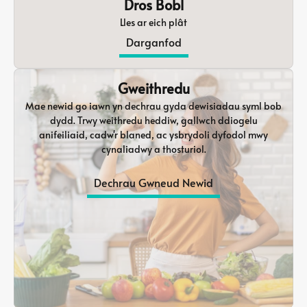
Dros Bobl
Lles ar eich plât
Darganfod
Gweithredu
Mae newid go iawn yn dechrau gyda dewisiadau syml bob
dydd. Trwy weithredu heddiw, gallwch ddiogelu
anifeiliaid, cadw'r blaned, ac ysbrydoli dyfodol mwy
cynaliadwy a thosturiol.
Dechrau Gwneud Newid