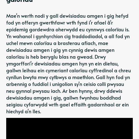
Mae'n werth nodi y gall dewisiadau amgen i gig hefyd
fod yn offeryn gwerthfawr wrth fynd i'r afael â'r
epidemig gordewdra oherwydd eu cynnwys calorïau is.
Yn wahanol i gynhyrchion cig traddodiadol, a all fod yn
uchel mewn calorïau a brasterau afiach, mae
dewisiadau amgen i gig yn cynnig dewis amgen
calorïau is heb beryglu blas na gwead. Drwy
ymgorffori'r dewisiadau amgen hyn yn ein dietau,
gallwn leihau ein cymeriant calorïau cyffredinol a chreu
cynllun bwyta mwy cytbwys a maethlon. Gall hyn fod yn
arbennig o fuddiol i unigolion sy'n ceisio colli pwysau
neu gynnal pwysau iach. Ar ben hynny, drwy ddewis
dewisiadau amgen i gig, gallwn fwynhau boddhad
seigiau cyfarwydd wrth gael effaith gadarnhaol ar ein
hiechyd a'n lles.