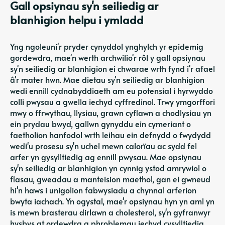
Gall opsiynau sy'n seiliedig ar
blanhigion helpu i ymladd
Yng ngoleuni'r pryder cynyddol ynghylch yr epidemig
gordewdra, mae'n werth archwilio'r rôl y gall opsiynau
sy'n seiliedig ar blanhigion ei chwarae wrth fynd i'r afael
â'r mater hwn. Mae dietau sy'n seiliedig ar blanhigion
wedi ennill cydnabyddiaeth am eu potensial i hyrwyddo
colli pwysau a gwella iechyd cyffredinol. Trwy ymgorffori
mwy o ffrwythau, llysiau, grawn cyflawn a chodlysiau yn
ein prydau bwyd, gallwn gynyddu ein cymeriant o
faetholion hanfodol wrth leihau ein defnydd o fwydydd
wedi'u prosesu sy'n uchel mewn calorïau ac sydd fel
arfer yn gysylltiedig ag ennill pwysau. Mae opsiynau
sy'n seiliedig ar blanhigion yn cynnig ystod amrywiol o
flasau, gweadau a manteision maethol, gan ei gwneud
hi'n haws i unigolion fabwysiadu a chynnal arferion
bwyta iachach. Yn ogystal, mae'r opsiynau hyn yn aml yn
is mewn brasterau dirlawn a cholesterol, sy'n gyfranwyr
hysbys at ordewdra a phroblemau iechyd cysylltiedig.