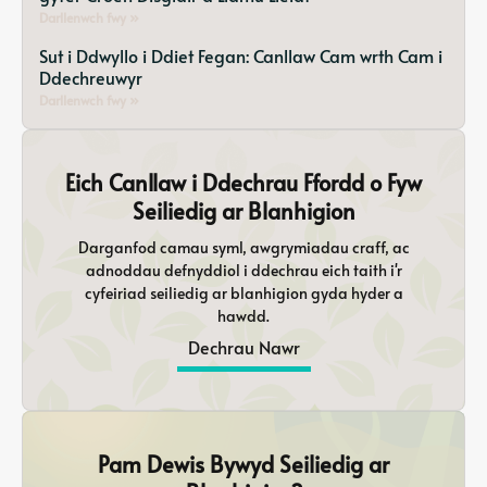
Darllenwch fwy »
Sut i Ddwyllo i Ddiet Fegan: Canllaw Cam wrth Cam i
Ddechreuwyr
Darllenwch fwy »
Eich Canllaw i Ddechrau Ffordd o Fyw
Seiliedig ar Blanhigion
Darganfod camau syml, awgrymiadau craff, ac
adnoddau defnyddiol i ddechrau eich taith i'r
cyfeiriad seiliedig ar blanhigion gyda hyder a
hawdd.
Dechrau Nawr
Pam Dewis Bywyd Seiliedig ar