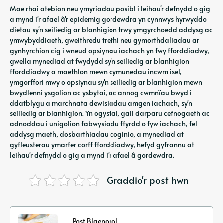
Mae rhai atebion neu ymyriadau posibl i leihau'r defnydd o gig
a mynd i'r afael â'r epidemig gordewdra yn cynnwys hyrwyddo
dietau sy'n seiliedig ar blanhigion trwy ymgyrchoedd addysg ac
ymwybyddiaeth, gweithredu trethi neu gymorthdaliadau ar
gynhyrchion cig i wneud opsiynau iachach yn fwy fforddiadwy,
gwella mynediad at fwydydd sy'n seiliedig ar blanhigion
fforddiadwy a maethlon mewn cymunedau incwm isel,
ymgorffori mwy o opsiynau sy'n seiliedig ar blanhigion mewn
bwydlenni ysgolion ac ysbytai, ac annog cwmnïau bwyd i
ddatblygu a marchnata dewisiadau amgen iachach, sy'n
seiliedig ar blanhigion. Yn ogystal, gall darparu cefnogaeth ac
adnoddau i unigolion fabwysiadu ffyrdd o fyw iachach, fel
addysg maeth, dosbarthiadau coginio, a mynediad at
gyfleusterau ymarfer corff fforddiadwy, hefyd gyfrannu at
leihau'r defnydd o gig a mynd i'r afael â gordewdra.
Graddio'r post hwn
Post Blaenorol