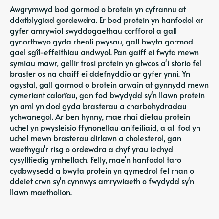
Awgrymwyd bod gormod o brotein yn cyfrannu at
ddatblygiad gordewdra. Er bod protein yn hanfodol ar
gyfer amrywiol swyddogaethau corfforol a gall
gynorthwyo gyda rheoli pwysau, gall bwyta gormod
gael sgîl-effeithiau andwyol. Pan gaiff ei fwyta mewn
symiau mawr, gellir trosi protein yn glwcos a'i storio fel
braster os na chaiff ei ddefnyddio ar gyfer ynni. Yn
ogystal, gall gormod o brotein arwain at gynnydd mewn
cymeriant calorïau, gan fod bwydydd sy'n llawn protein
yn aml yn dod gyda brasterau a charbohydradau
ychwanegol. Ar ben hynny, mae rhai dietau protein
uchel yn pwysleisio ffynonellau anifeiliaid, a all fod yn
uchel mewn brasterau dirlawn a cholesterol, gan
waethygu'r risg o ordewdra a chyflyrau iechyd
cysylltiedig ymhellach. Felly, mae'n hanfodol taro
cydbwysedd a bwyta protein yn gymedrol fel rhan o
ddeiet crwn sy'n cynnwys amrywiaeth o fwydydd sy'n
llawn maetholion.