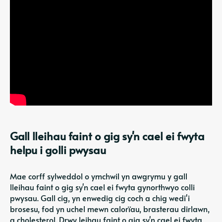
Gall lleihau faint o gig sy'n cael ei fwyta
helpu i golli pwysau
Mae corff sylweddol o ymchwil yn awgrymu y gall
lleihau faint o gig sy'n cael ei fwyta gynorthwyo colli
pwysau. Gall cig, yn enwedig cig coch a chig wedi'i
brosesu, fod yn uchel mewn calorïau, brasterau dirlawn,
a cholesterol. Drwy leihau faint o gig sy'n cael ei fwyta