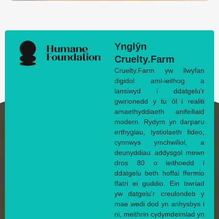
Ynglŷn
Cruelty.Farm
Cruelty.Farm yw llwyfan
digidol aml-ieithog a
lansiwyd i ddatgelu'r
gwirionedd y tu ôl i realiti
amaethyddiaeth anifeiliaid
modern. Rydym yn darparu
erthyglau, tystiolaeth fideo,
cynnwys ymchwiliol, a
deunyddiau addysgol mewn
dros 80 o ieithoedd i
ddatgelu beth hoffai ffermio
ffatri ei guddio. Ein bwriad
yw datgelu'r creulondeb y
mae wedi dod yn anhysbys i
ni, meithrin cydymdeimlad yn