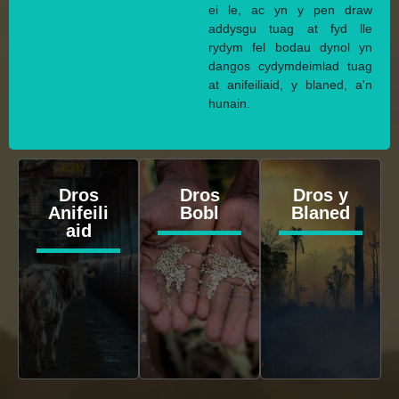
ei le, ac yn y pen draw
addysgu tuag at fyd lle
rydym fel bodau dynol yn
dangos cydymdeimlad tuag
at anifeiliaid, y blaned, a'n
hunain.
Dros
Dros
Dros y
Anifeili
Bobl
Blaned
aid