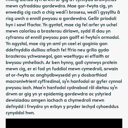
mewn cyfraddau gordewdra. Mae gor-fwyta cig, yn
enwedig cig coch a chig wedi'i brosesu, wedi'i gysylltu â
risg uwch o ennill pwysau a gordewdra. Gellir priodoli
hyn i sawl ffactor. Yn gyntaf, mae cig fel arfer yn uchel
mewn calorïau a brasterau dirlawn, sydd ill dau yn
cyfrannu at ennill pwysau pan gaiff ei fwyta'n ormodol.
Yn ogystal, mae cig yn aml yn cael ei goginio gan
ddefnyddio dulliau afiach fel ffrio neu grilio gyda
brasterau ychwanegol, gan waethygu ei effaith ar
bwysau ymhellach. Ar ben hynny, gall cynnwys protein
mewn cig, er ei fod yn fuddiol mewn cymedroli, arwain
at or-fwyta ac anghydbwysedd yn y dosbarthiad
macroniwtrient cyffredinol, sy'n hanfodol ar gyfer cynnal
pwysau iach. Mae'n hanfodol cydnabod rôl dietau sy'n
drwm ar gig yn yr epidemig gordewdra ac ystyried
dewisiadau amgen iachach a chymedroli mewn
defnydd i frwydro yn erbyn y pryder iechyd cyhoeddus
cynyddol hwn.