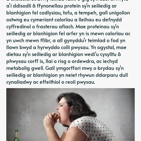
a'i ddisodli â ffynonellau protein sy'n seiliedig ar
blanhigion fel codlysiau, tofu, a tempeh, gall unigolion
ostwng eu cymeriant calorïau a lleihau eu defnydd
cyffredinol o frasterau afiach. Mae proteinau sy'n
seiliedig ar blanhigion fel arfer yn is mewn calorïau ac
yn uwch mewn ffibr, a all gynyddu'r teimlad o fod yn
llawn bwyd a hyrwyddo colli pwysau. Yn ogystal, mae
dietau sy'n seiliedig ar blanhigion wedi'u cysylltu â
phwysau corff is, llai o risg o ordewdra, ac iechyd
metabolig gwell. Gall ymgorffori mwy o brydau sy'n
seiliedig ar blanhigion yn neiet rhywun ddarparu dull
cynaliadwy ac effeithiol o reoli pwysau.