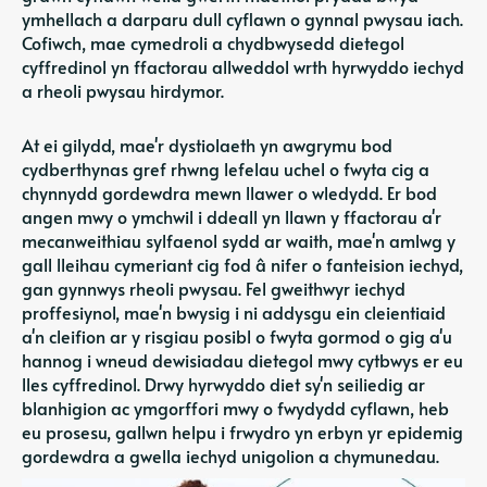
ymhellach a darparu dull cyflawn o gynnal pwysau iach.
Cofiwch, mae cymedroli a chydbwysedd dietegol
cyffredinol yn ffactorau allweddol wrth hyrwyddo iechyd
a rheoli pwysau hirdymor.
At ei gilydd, mae'r dystiolaeth yn awgrymu bod
cydberthynas gref rhwng lefelau uchel o fwyta cig a
chynnydd gordewdra mewn llawer o wledydd. Er bod
angen mwy o ymchwil i ddeall yn llawn y ffactorau a'r
mecanweithiau sylfaenol sydd ar waith, mae'n amlwg y
gall lleihau cymeriant cig fod â nifer o fanteision iechyd,
gan gynnwys rheoli pwysau. Fel gweithwyr iechyd
proffesiynol, mae'n bwysig i ni addysgu ein cleientiaid
a'n cleifion ar y risgiau posibl o fwyta gormod o gig a'u
hannog i wneud dewisiadau dietegol mwy cytbwys er eu
lles cyffredinol. Drwy hyrwyddo diet sy'n seiliedig ar
blanhigion ac ymgorffori mwy o fwydydd cyflawn, heb
eu prosesu, gallwn helpu i frwydro yn erbyn yr epidemig
gordewdra a gwella iechyd unigolion a chymunedau.