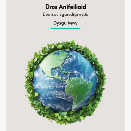
Dros Anifeiliaid
Dewiswch garedigrwydd
Dysgu Mwy