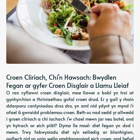
Croen Cliriach, Chi'n Hawsach: Bwydlen
Fegan ar gyfer Croen Disglair a Llamu Lleiaf
O ran cyflawni croen disglair, mae llawer o bobl yn troi at
gynhyrchion a thriniaethau gofal croen drud. Er y gall y rhain
ddarparu canlyniadau dros dro, yn aml nid ydynt yn mynd i'r
afael â gwraidd problemau croen. Beth os nad oedd yr allwedd
i groen cliriach a chi iachach i'w chael mewn jar neu botel, ond
yn hytrach ar eich plât? Dyma lle mae'r diet fegan yn dod i
mewn. Trwy fabwysiadu diet sy'n seiliedig ar blanhigion,
gallwch nid yn unig wella ymddangosiad eich croen, ond hefyd