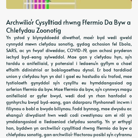
Archwilio'r Cysylltiad rhwng Ffermio Da Byw a
Chlefydau Zoonotig
Yn ystod y blynyddoedd diwethaf, mae'r byd wedi gweld
cynnydd mewn clefydau sonotig, gydag achosion fel Ebola,
SARS, ac yn fwyaf diweddar, COVID-19, gan achosi pryderon
iechyd byd-eang sylweddol. Mae gan y clefydau hyn, sy'n
tarddu o anifeiliaid, y potensial i ledaenu'n gyflym a chael
effaith ddinistriol ar boblogaethau dynol. Er bod tarddiad
union y clefydau hyn yn dal i gael eu hastudio a'u trafod, mae
tystiolaeth gynyddol sy'n cysylltu eu hymddangosiad ag
arferion ffermio da byw. Mae ffermio da byw, sy'n cynnwys magu
anifeiliaid ar gyfer bwyd, wedi dod yn rhan hanfodol o
gynhyrchu bwyd byd-eang, gan ddarparu ffynhonnell incwm i
filiynau o bobl a bwydo biliynau. Fodd bynnag, mae dwysáu ac
ehangu'r diwydiant hwn wedi codi cwestiynau am ei rôl yn
ymddangosiad a lledaeniad clefydau sonotig. Yn yr erthygl
hon, byddwn yn archwilio'r cysylltiad rhwng ffermio da byw a
chlefydau sonotig, gan archwilio'r ffactorau posibl sy'n cyfrannu