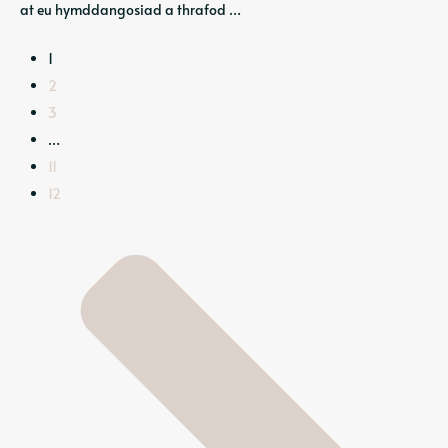
at eu hymddangosiad a thrafod …
1
2
3
…
11
12