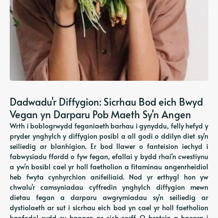
Dadwadu'r Diffygion: Sicrhau Bod eich Bwyd
Vegan yn Darparu Pob Maeth Sy'n Angen
Wrth i boblogrwydd feganiaeth barhau i gynyddu, felly hefyd y
pryder ynghylch y diffygion posibl a all godi o ddilyn diet sy'n
seiliedig ar blanhigion. Er bod llawer o fanteision iechyd i
fabwysiadu ffordd o fyw fegan, efallai y bydd rhai'n cwestiynu
a yw'n bosibl cael yr holl faetholion a fitaminau angenrheidiol
heb fwyta cynhyrchion anifeiliaid. Nod yr erthygl hon yw
chwalu'r camsyniadau cyffredin ynghylch diffygion mewn
dietau fegan a darparu awgrymiadau sy'n seiliedig ar
dystiolaeth ar sut i sicrhau eich bod yn cael yr holl faetholion
hanfodol sydd eu hangen ar eich corff. O brotein a haearn i