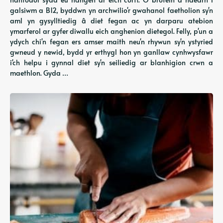
galsiwm a B12, byddwn yn archwilio'r gwahanol faetholion sy'n
aml yn gysylltiedig â diet fegan ac yn darparu atebion
ymarferol ar gyfer diwallu eich anghenion dietegol. Felly, p'un a
ydych chi'n fegan ers amser maith neu'n rhywun sy'n ystyried
gwneud y newid, bydd yr erthygl hon yn ganllaw cynhwysfawr
i'ch helpu i gynnal diet sy'n seiliedig ar blanhigion crwn a
maethlon. Gyda …