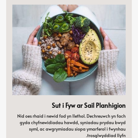
Sut i Fyw ar Sail Planhigion
Nid oes rhaid i newid fod yn llethol. Dechreuwch yn fach
gyda chyfnewidiadau hawdd, syniadau prydau bwyd
syml, ac awgrymiadau siopa ymarferol i fwynhau
trosglwyddiad llyfn.