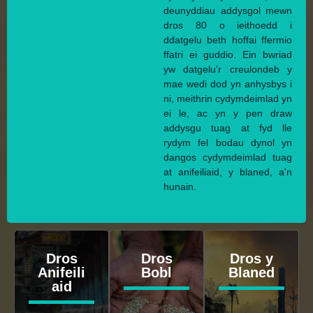
deunyddiau addysgol mewn
dros 80 o ieithoedd i
ddatgelu beth hoffai ffermio
ffatri ei guddio. Ein bwriad
yw datgelu'r creulondeb y
mae wedi dod yn anhysbys i
ni, meithrin cydymdeimlad yn
ei le, ac yn y pen draw
addysgu tuag at fyd lle
rydym fel bodau dynol yn
dangos cydymdeimlad tuag
at anifeiliaid, y blaned, a'n
hunain.
Dros
Dros
Dros y
Anifeili
Bobl
Blaned
aid