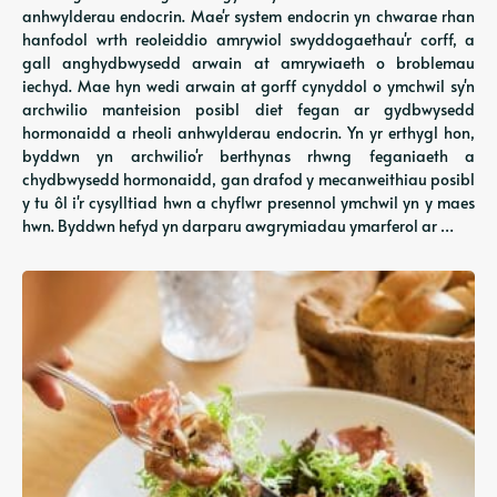
anhwylderau endocrin. Mae'r system endocrin yn chwarae rhan
hanfodol wrth reoleiddio amrywiol swyddogaethau'r corff, a
gall anghydbwysedd arwain at amrywiaeth o broblemau
iechyd. Mae hyn wedi arwain at gorff cynyddol o ymchwil sy'n
archwilio manteision posibl diet fegan ar gydbwysedd
hormonaidd a rheoli anhwylderau endocrin. Yn yr erthygl hon,
byddwn yn archwilio'r berthynas rhwng feganiaeth a
chydbwysedd hormonaidd, gan drafod y mecanweithiau posibl
y tu ôl i'r cysylltiad hwn a chyflwr presennol ymchwil yn y maes
hwn. Byddwn hefyd yn darparu awgrymiadau ymarferol ar …