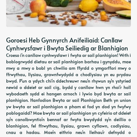
Goroesi Heb Gynnyrch Anifeiliaid: Canllaw
Cynhwysfawr i Bwyta Seiliedig ar Blanhigion
Croeso i'n canllaw cynhwysfawr i fwyta ar sail planhigion! Wrth i
boblogrwydd dietau ar sail planhigion barhau i gynyddu, mae
mwy a mwy o bobl yn chwilio am ffyrdd o ymgorffori mwy o
ffrwythau, llysiau, grawnfwydydd a chodlysiau yn eu prydau
bwyd. P'un a ydych chi'n ddechreuwr neu'n rhywun sy'n ystyried
newid o ddeiet ar sail cig, bydd y canllaw hwn yn rhoi'r holl
wybodaeth sydd ei hangen arnoch i lywio byd bwyta ar sail
planhigion. Hanfodion Bwyta ar sail Planhigion Beth yn union
yw bwyta ar sail planhigion a pham ei fod yn dod yn fwyfwy
poblogaidd? Mae bwyta ar sail planhigion yn cyfeirio at ddeiet
sy'n canolbwyntio'n bennaf ar fwyta bwydydd sy'n deillio o
blanhigion, fel ffrwythau, llysiau, grawn cyflawn, codlysiau,
cnau a hadau. Mae'n eithrio neu'n lleihau'r defnydd o