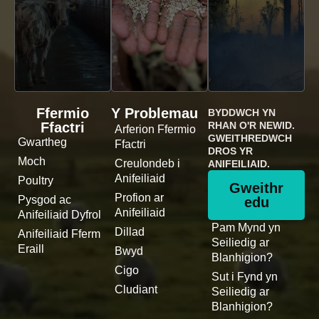
Ffermio
Y Problemau
BYDDWCH YN
Ffactri
RHAN O'R NEWID.
Arferion Ffermio
GWEITHREDWCH
Gwartheg
Ffactri
DROS YR
Moch
Creulondeb i
ANIFEILIAID.
Anifeiliaid
Poultry
Gweithr
Profion ar
Pysgod ac
edu
Anifeiliaid
Anifeiliaid Dyfrol
Pam Mynd yn
Dillad
Anifeiliaid Fferm
Seiliedig ar
Eraill
Bwyd
Blanhigion?
Cigo
Sut i Fynd yn
Cludiant
Seiliedig ar
Blanhigion?