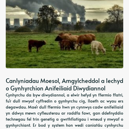
Canlyniadau Moesol, Amgylcheddol a Iechyd
o Gynhyrchion Anifeiliaid Diwydiannol
Cynhyrchu da byw diwydiannol, a elwir hefyd yn ffermio ffatri,
fu'r dull mwyaf cyffredin o gynhyrchu cig, llaeth ac wyau ers
degawdau. Mae'r dull ffermio hwn yn cynnwys cadw anifeiliaid
yn ddwys mewn cyfleusterau ar raddfa fawr, gan ddefnyddio
technegau fel trin genetig a gwrthfiotigau i wneud y mwyaf o
gynhyrchiant. Er bod y system hon wedi caniatáu cynhyrchu