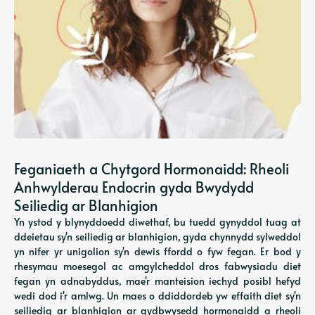
Feganiaeth a Chytgord Hormonaidd: Rheoli
Anhwylderau Endocrin gyda Bwydydd
Seiliedig ar Blanhigion
Yn ystod y blynyddoedd diwethaf, bu tuedd gynyddol tuag at
ddeietau sy'n seiliedig ar blanhigion, gyda chynnydd sylweddol
yn nifer yr unigolion sy'n dewis ffordd o fyw fegan. Er bod y
rhesymau moesegol ac amgylcheddol dros fabwysiadu diet
fegan yn adnabyddus, mae'r manteision iechyd posibl hefyd
wedi dod i'r amlwg. Un maes o ddiddordeb yw effaith diet sy'n
seiliedig ar blanhigion ar gydbwysedd hormonaidd a rheoli