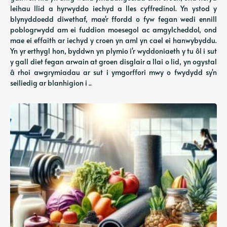
leihau llid a hyrwyddo iechyd a lles cyffredinol. Yn ystod y
blynyddoedd diwethaf, mae'r ffordd o fyw fegan wedi ennill
poblogrwydd am ei fuddion moesegol ac amgylcheddol, ond
mae ei effaith ar iechyd y croen yn aml yn cael ei hanwybyddu.
Yn yr erthygl hon, byddwn yn plymio i'r wyddoniaeth y tu ôl i sut
y gall diet fegan arwain at groen disglair a llai o lid, yn ogystal
â rhoi awgrymiadau ar sut i ymgorffori mwy o fwydydd sy'n
seiliedig ar blanhigion i ..