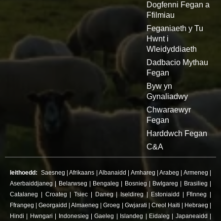
Dogfenni Fegan a
Ffilmiau
Feganiaeth y Tu
Hwnt i
Wleidyddiaeth
Dadbacio Mythau
Fegan
Byw yn
Gynaliadwy
Chwaraewyr
Fegan
Harddwch Fegan
C&A
Ieithoedd:
Saesneg
|
Afrikaans
|
Albanaidd
|
Amhareg
|
Arabeg
|
Armeneg
|
Aserbaiddjaneg
|
Belarwseg
|
Bengaleg
|
Bosnieg
|
Bwlgareg
|
Brasilieg
|
Catalaneg
|
Croateg
|
Tsiec
|
Daneg
|
Iseldireg
|
Estoniaidd
|
Ffinneg
|
Ffrangeg
|
Georgaidd
|
Almaeneg
|
Groeg
|
Gwjarati
|
Creol Haiti
|
Hebraeg
|
Hindi
|
Hwngari
|
Indonesieg
|
Gaeleg
|
Islandeg
|
Eidaleg
|
Japaneaidd
|