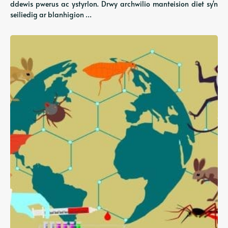
ddewis pwerus ac ystyrlon. Drwy archwilio manteision diet sy'n
seiliedig ar blanhigion …