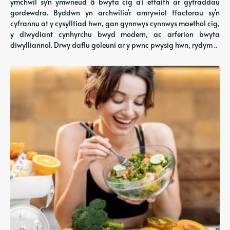
ymchwil sy'n ymwneud â bwyta cig a'i effaith ar gyfraddau
gordewdra. Byddwn yn archwilio'r amrywiol ffactorau sy'n
cyfrannu at y cysylltiad hwn, gan gynnwys cynnwys maethol cig,
y diwydiant cynhyrchu bwyd modern, ac arferion bwyta
diwylliannol. Drwy daflu goleuni ar y pwnc pwysig hwn, rydym ..