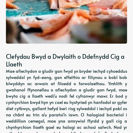
Clefydau Bwyd a Dwylaith o Ddefnydd Cig a
Llaeth
Mae afiechydon a gludir gan fwyd yn bryder iechyd cyhoeddus
sylweddol yn fyd-eang, gan effeithio ar filiynau o bobl bob
blwyddyn ac arwain at filoedd o farwolaethau. Ymhlith y
gwahanol ffynonellau o afiechydon a gludir gan fwyd, mae
bwyta cig a llaeth wedi'u nodi fel cyfranwyr mawr. Er bod y
cynhyrchion bwyd hyn yn cael eu hystyried yn hanfodol ar gyfer
diet cytbwys, gallant hefyd beri risg sylweddol i iechyd pobl os
na chânt eu trin a'u paratoi'n iawn. O halogiad bacteriol i
weddillion cemegol, mae yna amrywiol ffyrdd y gall cig a
chynhyrchion llaeth gael eu halogi ac achosi salwch. Nod yr