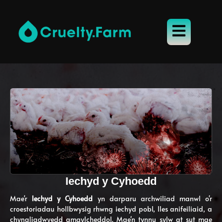
Iechyd y Cyhoedd
Mae'r
Iechyd y Cyhoedd
yn darparu archwiliad manwl o'r
croestoriadau hollbwysig rhwng iechyd pobl, lles anifeiliaid, a
chynaliadwyedd amgylcheddol. Mae'n tynnu sylw at sut mae