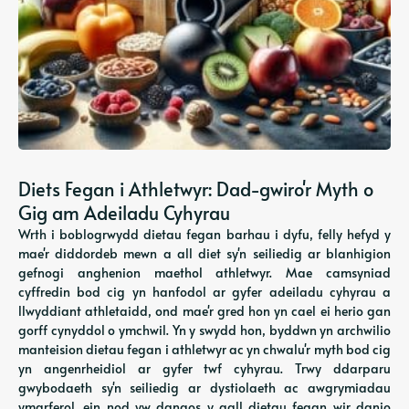
Diets Fegan i Athletwyr: Dad-gwiro'r Myth o
Gig am Adeiladu Cyhyrau
Wrth i boblogrwydd dietau fegan barhau i dyfu, felly hefyd y
mae'r diddordeb mewn a all diet sy'n seiliedig ar blanhigion
gefnogi anghenion maethol athletwyr. Mae camsyniad
cyffredin bod cig yn hanfodol ar gyfer adeiladu cyhyrau a
llwyddiant athletaidd, ond mae'r gred hon yn cael ei herio gan
gorff cynyddol o ymchwil. Yn y swydd hon, byddwn yn archwilio
manteision dietau fegan i athletwyr ac yn chwalu'r myth bod cig
yn angenrheidiol ar gyfer twf cyhyrau. Trwy ddarparu
gwybodaeth sy'n seiliedig ar dystiolaeth ac awgrymiadau
ymarferol, ein nod yw dangos y gall dietau fegan wir danio