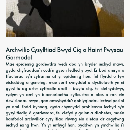
Archwilio Cysylltiad Bwyd Cig a Haint Pwysau
Gormodol
Mae epidemig gordewdra wedi dod yn bryder iechyd mawr,
gyda chyfraddau'n codi'n gyson ledled y byd. Er bod amryw o
ffactorau sy'n cyfrannu at yr epidemig hon, fel ffyrdd o fyw
eisteddog a geneteg, mae corff cynyddol o dystiolaeth yn ei
gysylltu ag arfer cyffredin arall - bwyta cig. Fel defnyddwyr,
rydym yn aml yn blaenoriaethu cyfleustra a blas o ran ein
dewisiadau bwyd, gan anwybyddu'r goblygiadau iechyd posibl
yn aml. Fodd bynnag, gyda chynnydd problemau iechyd sy'n
gysylltiedig â gordewdra, fel clefyd y galon a diabetes, mae'n
hanfodol archwilio'r cysylltiad rhwng ein dietau a'r argyfwng
iechyd eang hwn. Yn yr erthygl hon, byddwn yn ymchwilio i'r