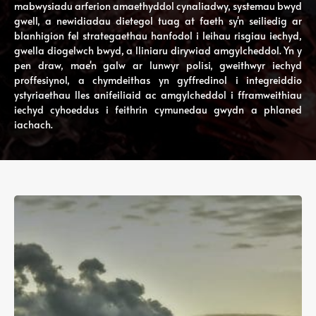
mabwysiadu arferion amaethyddol cynaliadwy, systemau bwyd
gwell, a newidiadau dietegol tuag at faeth sy'n seiliedig ar
blanhigion fel strategaethau hanfodol i leihau risgiau iechyd,
gwella diogelwch bwyd, a lliniaru dirywiad amgylcheddol. Yn y
pen draw, mae'n galw ar lunwyr polisi, gweithwyr iechyd
proffesiynol, a chymdeithas yn gyffredinol i integreiddio
ystyriaethau lles anifeiliaid ac amgylcheddol i fframweithiau
iechyd cyhoeddus i feithrin cymunedau gwydn a phlaned
iachach.