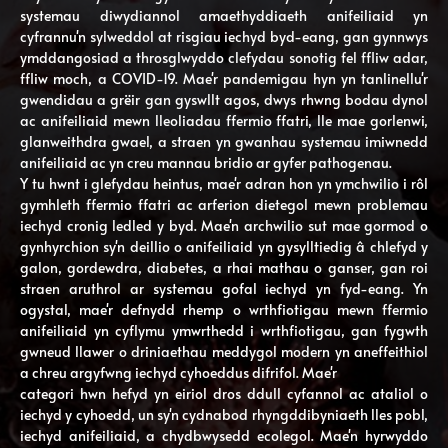
systemau diwydiannol amaethyddiaeth anifeiliaid yn
cyfrannu'n sylweddol at risgiau iechyd byd-eang, gan gynnwys
ymddangosiad a throsglwyddo clefydau sonotig fel ffliw adar,
ffliw moch, a COVID-19. Mae'r pandemigau hyn yn tanlinellu'r
gwendidau a grëir gan gyswllt agos, dwys rhwng bodau dynol
ac anifeiliaid mewn lleoliadau ffermio ffatri, lle mae gorlenwi,
glanweithdra gwael, a straen yn gwanhau systemau imiwnedd
anifeiliaid ac yn creu mannau bridio ar gyfer pathogenau.
Y tu hwnt i glefydau heintus, mae'r adran hon yn ymchwilio i rôl
gymhleth ffermio ffatri ac arferion dietegol mewn problemau
iechyd cronig ledled y byd. Mae'n archwilio sut mae gormod o
gynhyrchion sy'n deillio o anifeiliaid yn gysylltiedig â chlefyd y
galon, gordewdra, diabetes, a rhai mathau o ganser, gan roi
straen aruthrol ar systemau gofal iechyd yn fyd-eang. Yn
ogystal, mae'r defnydd rhemp o wrthfiotigau mewn ffermio
anifeiliaid yn cyflymu ymwrthedd i wrthfiotigau, gan fygwth
gwneud llawer o driniaethau meddygol modern yn aneffeithiol
a chreu argyfwng iechyd cyhoeddus difrifol. Mae'r
categori hwn hefyd yn eiriol dros ddull cyfannol ac ataliol o
iechyd y cyhoedd, un sy'n cydnabod rhyngddibyniaeth lles pobl,
iechyd anifeiliaid, a chydbwysedd ecolegol. Mae'n hyrwyddo