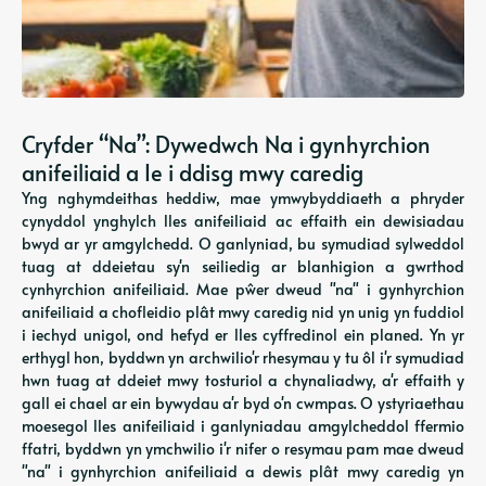
Cryfder “Na”: Dywedwch Na i gynhyrchion
anifeiliaid a Ie i ddisg mwy caredig
Yng nghymdeithas heddiw, mae ymwybyddiaeth a phryder
cynyddol ynghylch lles anifeiliaid ac effaith ein dewisiadau
bwyd ar yr amgylchedd. O ganlyniad, bu symudiad sylweddol
tuag at ddeietau sy'n seiliedig ar blanhigion a gwrthod
cynhyrchion anifeiliaid. Mae pŵer dweud "na" i gynhyrchion
anifeiliaid a chofleidio plât mwy caredig nid yn unig yn fuddiol
i iechyd unigol, ond hefyd er lles cyffredinol ein planed. Yn yr
erthygl hon, byddwn yn archwilio'r rhesymau y tu ôl i'r symudiad
hwn tuag at ddeiet mwy tosturiol a chynaliadwy, a'r effaith y
gall ei chael ar ein bywydau a'r byd o'n cwmpas. O ystyriaethau
moesegol lles anifeiliaid i ganlyniadau amgylcheddol ffermio
ffatri, byddwn yn ymchwilio i'r nifer o resymau pam mae dweud
"na" i gynhyrchion anifeiliaid a dewis plât mwy caredig yn