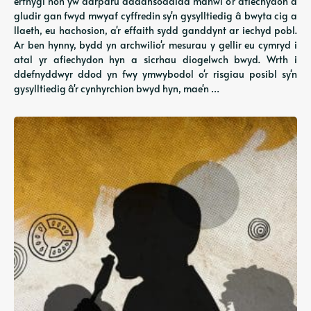
erthygl hon yw darparu dadansoddiad manwl o'r afiechydon a
gludir gan fwyd mwyaf cyffredin sy'n gysylltiedig â bwyta cig a
llaeth, eu hachosion, a'r effaith sydd ganddynt ar iechyd pobl.
Ar ben hynny, bydd yn archwilio'r mesurau y gellir eu cymryd i
atal yr afiechydon hyn a sicrhau diogelwch bwyd. Wrth i
ddefnyddwyr ddod yn fwy ymwybodol o'r risgiau posibl sy'n
gysylltiedig â'r cynhyrchion bwyd hyn, mae'n …