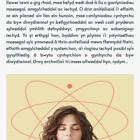
llawer iawn o gig rhad, mae hefyd wedi dod â llu o ganlyniadau
moesegol, amgylcheddol ac iechyd. O drin anifeiliaid i'r effaith
ar ein planed a'n lles ein hunain, mae canlyniadau cynhyrchu
da byw diwydiannol yn bellgyrhaeddol ac wedi codi pryderon
sylweddol ymhlith defnyddwyr, ymgyrchwyr ac arbenigwyr
iechyd. Yn yr erthygl hon, byddwn yn plymio i'r ystyriaethau
moesegol sy'n ymwneud â thrin anifeiliaid mewn ffermydd ffatri,
effaith amgylcheddol y system hon, a'r risgiau iechyd posibl sy'n
gysylltiedig â bwyta cynhyrchion o gynhyrchu da byw
diwydiannol. Drwy archwilio'r tri maes allweddol hyn, rydym ..