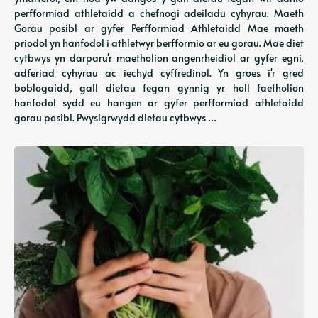
perfformiad athletaidd a chefnogi adeiladu cyhyrau. Maeth
Gorau posibl ar gyfer Perfformiad Athletaidd Mae maeth
priodol yn hanfodol i athletwyr berfformio ar eu gorau. Mae diet
cytbwys yn darparu'r maetholion angenrheidiol ar gyfer egni,
adferiad cyhyrau ac iechyd cyffredinol. Yn groes i'r gred
boblogaidd, gall dietau fegan gynnig yr holl faetholion
hanfodol sydd eu hangen ar gyfer perfformiad athletaidd
gorau posibl. Pwysigrwydd dietau cytbwys …