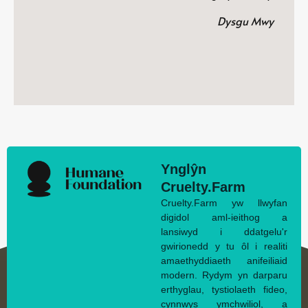
Dysgu Mwy
Ynglŷn
Cruelty.Farm
Cruelty.Farm yw llwyfan
digidol aml-ieithog a
lansiwyd i ddatgelu'r
gwirionedd y tu ôl i realiti
amaethyddiaeth anifeiliaid
modern. Rydym yn darparu
erthyglau, tystiolaeth fideo,
cynnwys ymchwiliol, a