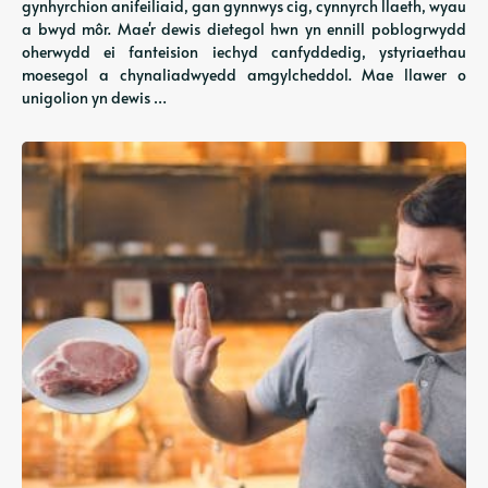
gynhyrchion anifeiliaid, gan gynnwys cig, cynnyrch llaeth, wyau
a bwyd môr. Mae'r dewis dietegol hwn yn ennill poblogrwydd
oherwydd ei fanteision iechyd canfyddedig, ystyriaethau
moesegol a chynaliadwyedd amgylcheddol. Mae llawer o
unigolion yn dewis …