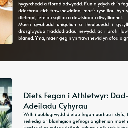
hygyrchedd a fforddiadwyedd. P'un a ydych chi'n feg
ddechrau eich trawsnewidiad, mae'r ryseitiau hyn
dietegol, lefelau sgiliau a dewisiadau diwylliannol.
Mae'n gwahodd unigolion a theuluoedd i gysyll
drosglwyddo traddodiadau newydd, ac i brofi llaw
blaned. Yma, mae'r gegin yn trawsnewid yn ofod o gr
Diets Fegan i Athletwyr: Dad
Adeiladu Cyhyrau
Wrth i boblogrwydd dietau fegan barhau i dyfu, f
seiliedig ar blanhigion gefnogi anghenion maeth
hanfodol ar gyfer adeiladu cyhyrau a llwyddiant a