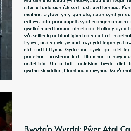
nifer o fanteision i'ch corff a'ch perfformiad. P'
meithrin cryfder yn y gampfa, neu'n syml yn edry
cytbwys ddarparu popeth sydd ei angen arnoch i 
gwella'ch perfformiad athletaidd. Efallai y bydd l
sy'n seiliedig ar blanhigion fod yn brin o'r maeth
trylwyr, ond y gwir yw bod bwydydd fegan yn lla
eich corff i ffynnu. Gyda'r dull cywir, gall die
proteinau, brasterau iach, fitaminau a mwynau
anifeiliaid. Un o brif fanteision bwyta die
gwrthocsidyddion, fitaminau a mwynau. Mae'r rha
Bwyta'n Wyrdd: Pŵer Atal Ca