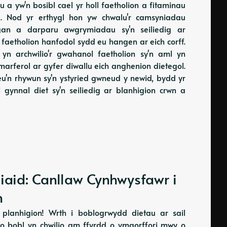
u a yw'n bosibl cael yr holl faetholion a fitaminau
id. Nod yr erthygl hon yw chwalu'r camsyniadau
egan a darparu awgrymiadau sy'n seiliedig ar
ll faetholion hanfodol sydd eu hangen ar eich corff.
n archwilio'r gwahanol faetholion sy'n aml yn
marferol ar gyfer diwallu eich anghenion dietegol.
neu'n rhywun sy'n ystyried gwneud y newid, bydd yr
 gynnal diet sy'n seiliedig ar blanhigion crwn a
iaid: Canllaw Cynhwysfawr i
n
l planhigion! Wrth i boblogrwydd dietau ar sail
 bobl yn chwilio am ffyrdd o ymgorffori mwy o