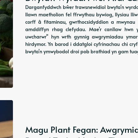
Darganfyddwch bŵer trawsnewidiol bwyta'n wyrdd 
llawn maetholion fel ffrwythau bywiog, llysiau ll
corff â fitaminau, gwrthocsidyddion a mwynau 
amddiffyn rhag clefydau. Mae'r canllaw hwn y
uwcharwr" hyn wrth gynnig awgrymiadau ymarfe
hirdymor. Yn barod i ddatgloi cyfrinachau chi cry
bwyta'n ymwybodol droi pob brathiad yn gam tuag 
Magu Plant Fegan: Awgrymia