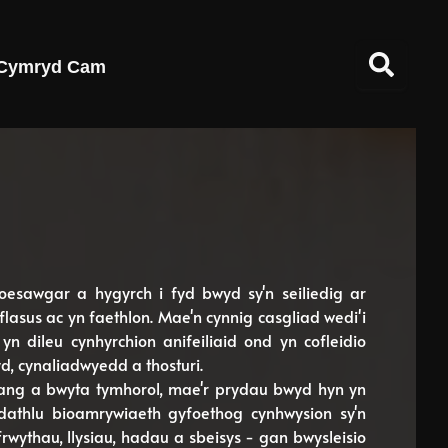
Cymryd Cam
oesawgar a hygyrch i fyd bwyd sy'n seiliedig ar
 flasus ac yn faethlon. Mae'n cynnig casgliad wedi'i
n dileu cynhyrchion anifeiliaid ond yn cofleidio
d, cynaliadwyedd a thosturi.
ng a bwyta tymhorol, mae'r prydau bwyd hyn yn
athlu bioamrywiaeth gyfoethog cynhwysion sy'n
frwythau, llysiau, hadau a sbeisys - gan bwysleisio