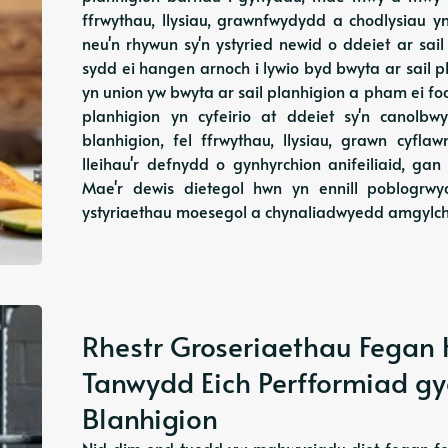
ffrwythau, llysiau, grawnfwydydd a chodlysiau 
neu'n rhywun sy'n ystyried newid o ddeiet ar sai
sydd ei hangen arnoch i lywio byd bwyta ar sail p
yn union yw bwyta ar sail planhigion a pham ei f
planhigion yn cyfeirio at ddeiet sy'n canolbw
blanhigion, fel ffrwythau, llysiau, grawn cyfla
lleihau'r defnydd o gynhyrchion anifeiliaid, ga
Mae'r dewis dietegol hwn yn ennill poblogrwy
ystyriaethau moesegol a chynaliadwyedd amgylche
Rhestr Groseriaethau Fegan H
Tanwydd Eich Perfformiad gy
Blanhigion
Nid dim ond tuedd yw mabwysiadu diet fegan fel