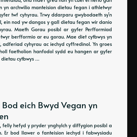
 yn archwilio manteision dietau fegan i athletwyr
 gyfer twf cyhyrau. Trwy ddarparu gwybodaeth sy'n
l, ein nod yw dangos y gall dietau fegan wir danio
hyrau. Maeth Gorau posibl ar gyfer Perfformiad
etwyr berfformio ar eu gorau. Mae diet cytbwys yn
, adferiad cyhyrau ac iechyd cyffredinol. Yn groes
 holl faetholion hanfodol sydd eu hangen ar gyfer
 dietau cytbwys …
u Bod eich Bwyd Vegan yn
gen
felly hefyd y pryder ynghylch y diffygion posibl a
on. Er bod llawer o fanteision iechyd i fabwysiadu