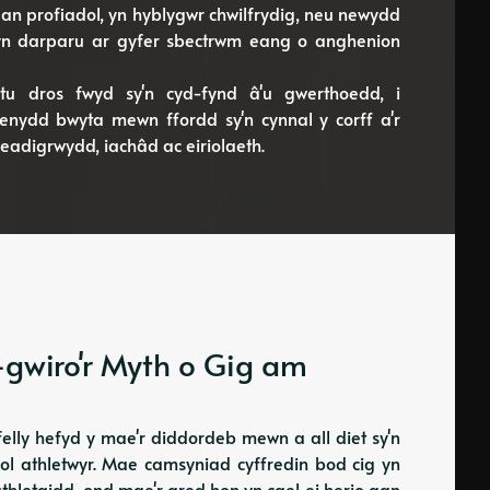
an profiadol, yn hyblygwr chwilfrydig, neu newydd
 yn darparu ar gyfer sbectrwm eang o anghenion
tu dros fwyd sy'n cyd-fynd â'u gwerthoedd, i
enydd bwyta mewn ffordd sy'n cynnal y corff a'r
eadigrwydd, iachâd ac eiriolaeth.
-gwiro'r Myth o Gig am
elly hefyd y mae'r diddordeb mewn a all diet sy'n
ol athletwyr. Mae camsyniad cyffredin bod cig yn
thletaidd, ond mae'r gred hon yn cael ei herio gan