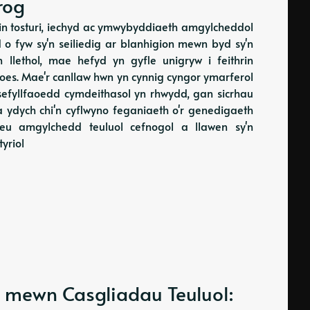
rog
rin tosturi, iechyd ac ymwybyddiaeth amgylcheddol
d o fyw sy'n seiliedig ar blanhigion mewn byd sy'n
n llethol, mae hefyd yn gyfle unigryw i feithrin
es. Mae'r canllaw hwn yn cynnig cyngor ymarferol
sefyllfaoedd cymdeithasol yn rhwydd, gan sicrhau
 a ydych chi'n cyflwyno feganiaeth o'r genedigaeth
reu amgylchedd teuluol cefnogol a llawen sy'n
yriol
an mewn Casgliadau Teuluol: