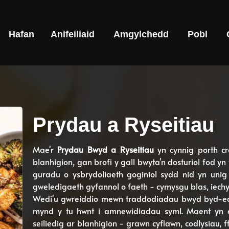
Hafan
Anifeiliaid
Amgylchedd
Pobl
Prydau a Ryseitiau
Mae'r
Prydau Bwyd a Ryseitiau
yn cynnig porth cr
blanhigion, gan brofi y gall bwyta'n dosturiol fod yn
guradu o ysbrydoliaeth goginiol sydd nid yn unig y
gweledigaeth gyfannol o faeth - cymysgu blas, iechy
Wedi'u gwreiddio mewn traddodiadau bwyd byd-ea
mynd y tu hwnt i amnewidiadau syml. Maent yn d
seiliedig ar blanhigion - grawn cyflawn, codlysiau, f