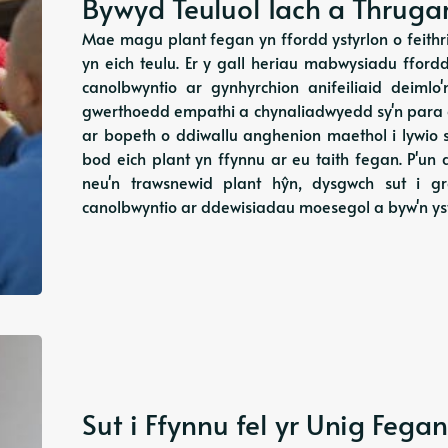
Bywyd Teuluol Iach a Thruga
Mae magu plant fegan yn ffordd ystyrlon o feith
yn eich teulu. Er y gall heriau mabwysiadu fford
canolbwyntio ar gynhyrchion anifeiliaid deimlo'
gwerthoedd empathi a chynaliadwyedd sy'n para o
ar bopeth o ddiwallu anghenion maethol i lywio 
bod eich plant yn ffynnu ar eu taith fegan. P'un
neu'n trawsnewid plant hŷn, dysgwch sut i g
canolbwyntio ar ddewisiadau moesegol a byw'n yst
Sut i Ffynnu fel yr Unig Feg