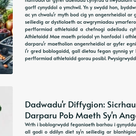
gorff cynyddol o ymchwil. Yn y swydd hon, byddwn
ac yn chwalu'r myth bod cig yn angenrheidiol ar
seiliedig ar dystiolaeth ac awgrymiadau ymarfero
perfformiad athletaidd a chefnogi adeiladu cy
Athletaidd Mae maeth priodol yn hanfodol i athl
darparu'r maetholion angenrheidiol ar gyfer egni
i'r gred boblogaidd, gall dietau fegan gynnig yr
perfformiad athletaidd gorau posibl. Pwysigrwydd
Dadwadu'r Diffygion: Sicrha
Darparu Pob Maeth Sy'n An
Wrth i boblogrwydd feganiaeth barhau i gynyddu, 
all godi o ddilyn diet sy'n seiliedig ar blanhigi