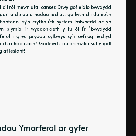
a'i rôl mewn atal canser. Drwy gofleidio bwydydd
iwgar, a chnau a hadau iachus, gallwch chi danio'ch
hanfodol sy'n cryfhau'ch system imiwnedd ac yn
n plymio i'r wyddoniaeth y tu ôl i'r "bwydydd
rol i greu prydau cytbwys sy'n cefnogi iechyd
fach a hapusach? Gadewch i ni archwilio sut y gall
at lesiant!
dau Ymarferol ar gyfer