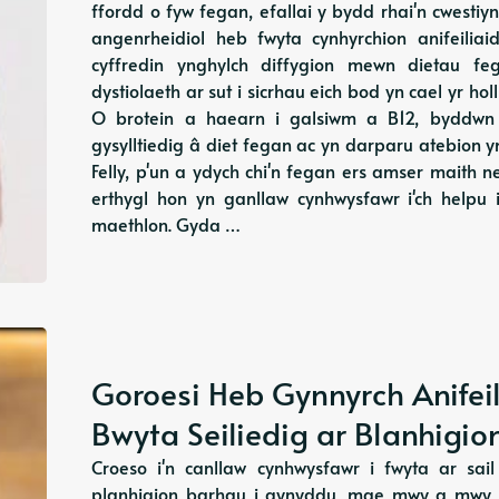
ffordd o fyw fegan, efallai y bydd rhai'n cwestiyn
angenrheidiol heb fwyta cynhyrchion anifeilia
cyffredin ynghylch diffygion mewn dietau f
dystiolaeth ar sut i sicrhau eich bod yn cael yr ho
O brotein a haearn i galsiwm a B12, byddwn y
gysylltiedig â diet fegan ac yn darparu atebion y
Felly, p'un a ydych chi'n fegan ers amser maith 
erthygl hon yn ganllaw cynhwysfawr i'ch helpu i
maethlon. Gyda …
Goroesi Heb Gynnyrch Anifeil
Bwyta Seiliedig ar Blanhigio
Croeso i'n canllaw cynhwysfawr i fwyta ar sai
planhigion barhau i gynyddu, mae mwy a mwy o