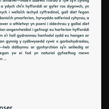
un a ydych chi'n hyfforddi ar gyfer ras dygnwch, yn
ch i wella'ch iechyd cyffredinol, gall diet fegan
danio'ch ymarferion, hyrwyddo adferiad cyhyrau, a
lawer o athletwyr yn poeni i ddechrau y gallai diet
olion angenrheidiol i gefnogi eu harferion hyfforddi
wn o'r holl gydrannau hanfodol sydd eu hangen ar
t fegan gynnig y cydbwysedd cywir o garbohydradau,
—heb ddibynnu ar gynhyrchion sy'n seiliedig ar
t fegan yw ei fod yn naturiol gyfoethog mewn
in …
nser