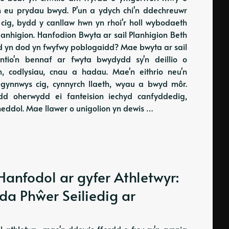
yn eu prydau bwyd. P'un a ydych chi'n ddechreuwr
l cig, bydd y canllaw hwn yn rhoi'r holl wybodaeth
lanhigion. Hanfodion Bwyta ar sail Planhigion Beth
od yn dod yn fwyfwy poblogaidd? Mae bwyta ar sail
yntio'n bennaf ar fwyta bwydydd sy'n deillio o
wn, codlysiau, cnau a hadau. Mae'n eithrio neu'n
n gynnwys cig, cynnyrch llaeth, wyau a bwyd môr.
dd oherwydd ei fanteision iechyd canfyddedig,
ddol. Mae llawer o unigolion yn dewis …
anfodol ar gyfer Athletwyr:
da Phŵer Seiliedig ar
 athletwr—mae'n ddewis ffordd o fyw sy'n cynnig