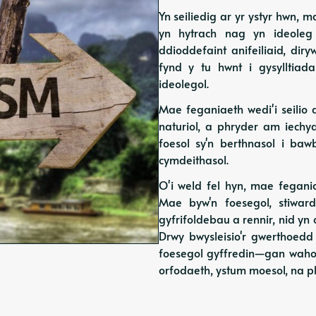
Yn seiliedig ar yr ystyr hwn,
yn hytrach nag yn ideoleg 
ddioddefaint anifeiliaid, dir
fynd y tu hwnt i gysylltiada
ideolegol.
Mae feganiaeth wedi'i seilio a
naturiol, a phryder am iech
foesol sy'n berthnasol i baw
cymdeithasol.
O'i weld fel hyn, mae fegani
Mae byw'n foesegol, stiward
gyfrifoldebau a rennir, nid yn
Drwy bwysleisio'r gwerthoedd
foesegol gyffredin—gan wahod
orfodaeth, ystum moesol, na p