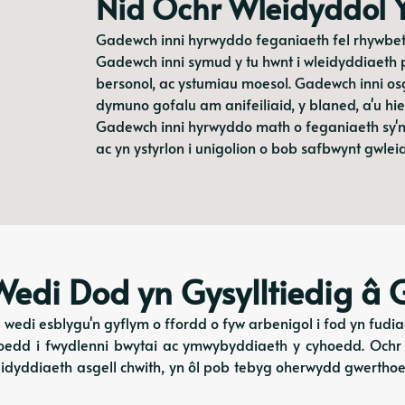
Nid Ochr Wleidyddol 
Gadewch inni hyrwyddo feganiaeth fel rhywbet
Gadewch inni symud y tu hwnt i wleidyddiaeth 
bersonol, ac ystumiau moesol. Gadewch inni osgoi
dymuno gofalu am anifeiliaid, y blaned, a'u hi
Gadewch inni hyrwyddo math o feganiaeth sy'n
ac yn ystyrlon i unigolion o bob safbwynt gwlei
edi Dod yn Gysylltiedig â 
wedi esblygu'n gyflym o ffordd o fyw arbenigol i fod yn fudi
edd i fwydlenni bwytai ac ymwybyddiaeth y cyhoedd. Ochr y
leidyddiaeth asgell chwith, yn ôl pob tebyg oherwydd gwertho