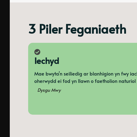
3 Piler Feganiaeth
Iechyd
Mae bwyta'n seiliedig ar blanhigion yn fwy iac
oherwydd ei fod yn llawn o faetholion naturiol
Dysgu Mwy