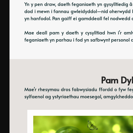
Yn y pen draw, daeth feganiaeth yn gysylltiedig 
dod i mewn i fannau gwleidyddol—nid oherwydd bo
yn hanfodol. Pan gaiff ei gamddeall fel nodwedd 
Mae deall pam y daeth y cysylltiad hwn i'r amlw
feganiaeth yn parhau i fod yn safbwynt personol a 
Pam Dyl
Mae'r rhesymau dros fabwysiadu ffordd o fyw feg
sylfaenol ag ystyriaethau moesegol, amgylcheddol 