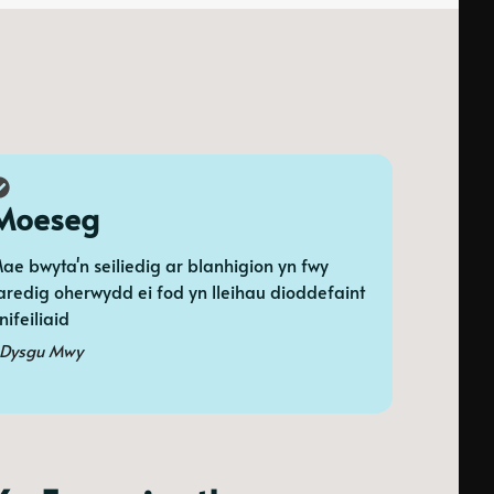
Moeseg
ae bwyta'n seiliedig ar blanhigion yn fwy
aredig oherwydd ei fod yn lleihau dioddefaint
nifeiliaid
Dysgu Mwy