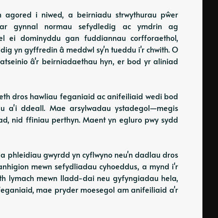
n agored i niwed, a beirniadu strwythurau pŵer
 ar gynnal normau sefydledig ac ymdrin ag
el ei dominyddu gan fuddiannau corfforaethol,
ig yn gyffredin â meddwl sy'n tueddu i'r chwith. O
seinio â'r beirniadaethau hyn, er bod yr aliniad
 dros hawliau feganiaid ac anifeiliaid wedi bod
du a'i ddeall. Mae arsylwadau ystadegol—megis
d, nid ffiniau perthyn. Maent yn egluro pwy sydd
h a phleidiau gwyrdd yn cyflwyno neu'n dadlau dros
 blanhigion mewn sefydliadau cyhoeddus, a mynd i'r
aeth lymach mewn lladd-dai neu gyfyngiadau hela,
 feganiaid, mae pryder moesegol am anifeiliaid a'r