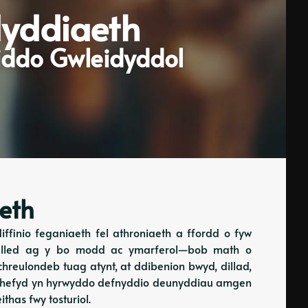
dyddiaeth
iddo Gwleidyddol
eth
ffinio feganiaeth fel athroniaeth a ffordd o fyw
belled ag y bo modd ac ymarferol—bob math o
 chreulondeb tuag atynt, at ddibenion bwyd, dillad,
e hefyd yn hyrwyddo defnyddio deunyddiau amgen
has fwy tosturiol.