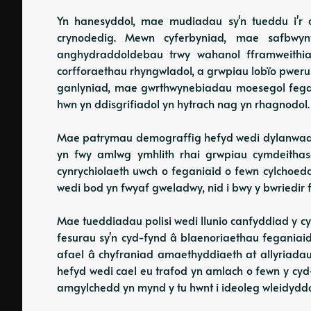
Yn hanesyddol, mae mudiadau sy'n tueddu i'r c
crynodedig. Mewn cyferbyniad, mae safbwy
anghydraddoldebau trwy wahanol fframweithiau
corfforaethau rhyngwladol, a grwpiau lobïo pwerus
ganlyniad, mae gwrthwynebiadau moesegol fegania
hwn yn ddisgrifiadol yn hytrach nag yn rhagnodol.
Mae patrymau demograffig hefyd wedi dylanwadu 
yn fwy amlwg ymhlith rhai grwpiau cymdeithas
cynrychiolaeth uwch o feganiaid o fewn cylchoed
wedi bod yn fwyaf gweladwy, nid i bwy y bwriedir 
Mae tueddiadau polisi wedi llunio canfyddiad y cy
fesurau sy'n cyd-fynd â blaenoriaethau feganiaid,
afael â chyfraniad amaethyddiaeth at allyriadau
hefyd wedi cael eu trafod yn amlach o fewn y cyd-
amgylchedd yn mynd y tu hwnt i ideoleg wleidyddo