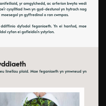
nifeiliaid, yr amgylchedd, ac arferion bwyta wedi
'r cysylltiad hwn yn gyd-destunol yn hytrach nag
i moesegol yn gyffredinol o ran cwmpas.
 ddiffinio dyfodol feganiaeth. Yn ei hanfod, mae
l cyfan ei gofleidio'n ystyrlon.
yddiaeth
neu linellau plaid. Mae feganiaeth yn ymwneud yn