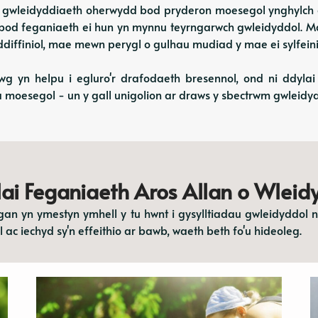
â gwleidyddiaeth oherwydd bod pryderon moesegol ynghylch a
d feganiaeth ei hun yn mynnu teyrngarwch gwleidyddol. Mae
ddiffiniol, mae mewn perygl o gulhau mudiad y mae ei sylfein
g yn helpu i egluro'r drafodaeth bresennol, ond ni ddylai
moesegol - un y gall unigolion ar draws y sbectrwm gwleidyddo
ai Feganiaeth Aros Allan o Wleid
an yn ymestyn ymhell y tu hwnt i gysylltiadau gwleidyddol 
ac iechyd sy'n effeithio ar bawb, waeth beth fo'u hideoleg.