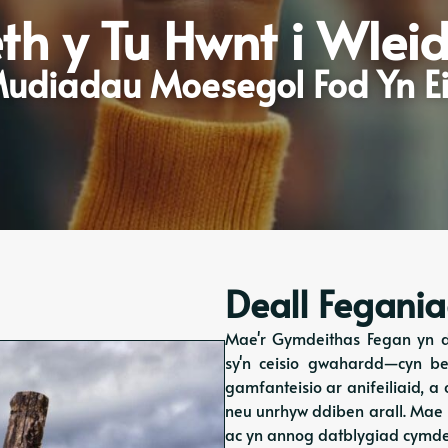
th y Tu Hwnt i Wlei
udiadau Moesegol Fod Yn E
Deall Fegania
Mae'r Gymdeithas Fegan yn di
sy'n ceisio gwahardd—cyn 
gamfanteisio ar anifeiliaid, a
neu unrhyw ddiben arall. Ma
ac yn annog datblygiad cymdeit