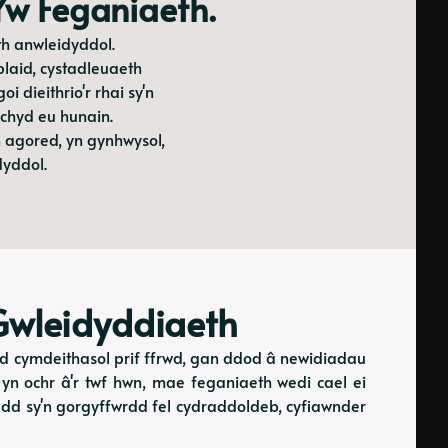
Yw Feganiaeth.
h anwleidyddol.
plaid, cystadleuaeth
 dieithrio'r rhai sy'n
echyd eu hunain.
 agored, yn gynhwysol,
dyddol.
Gwleidyddiaeth
ad cymdeithasol prif ffrwd, gan ddod â newidiadau
n ochr â'r twf hwn, mae feganiaeth wedi cael ei
edd sy'n gorgyffwrdd fel cydraddoldeb, cyfiawnder