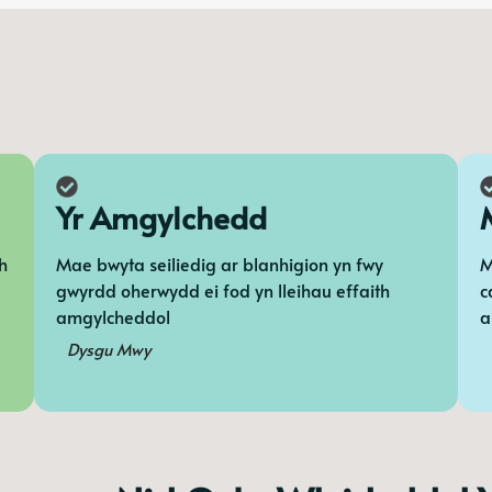
Yr Amgylchedd
h
Mae bwyta seiliedig ar blanhigion yn fwy
M
gwyrdd oherwydd ei fod yn lleihau effaith
c
amgylcheddol
a
Dysgu Mwy