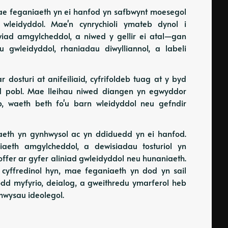
 mae feganiaeth yn ei hanfod yn safbwynt moesegol
wleidyddol. Mae'n cynrychioli ymateb dynol i
ywiad amgylcheddol, a niwed y gellir ei atal—gan
u gwleidyddol, rhaniadau diwylliannol, a labeli
r dosturi at anifeiliaid, cyfrifoldeb tuag at y byd
yd pobl. Mae lleihau niwed diangen yn egwyddor
b, waeth beth fo'u barn wleidyddol neu gefndir
aeth yn gynhwysol ac yn ddiduedd yn ei hanfod.
iaeth amgylcheddol, a dewisiadau tosturiol yn
 offer ar gyfer aliniad gwleidyddol neu hunaniaeth.
 cyffredinol hyn, mae feganiaeth yn dod yn sail
d myfyrio, deialog, a gweithredu ymarferol heb
hwysau ideolegol.