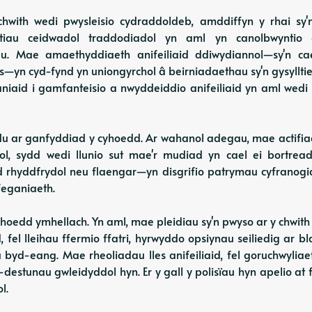
hwith wedi pwysleisio cydraddoldeb, amddiffyn y rhai sy'
ntiau ceidwadol traddodiadol yn aml yn canolbwyntio
. Mae amaethyddiaeth anifeiliaid ddiwydiannol—sy'n ca
—yn cyd-fynd yn uniongyrchol â beirniadaethau sy'n gysylltied
id i gamfanteisio a nwyddeiddio anifeiliaid yn aml wedi at
ar ganfyddiad y cyhoedd. Ar wahanol adegau, mae actifiaeth
ol, sydd wedi llunio sut mae'r mudiad yn cael ei bortrea
d rhyddfrydol neu flaengar—yn disgrifio patrymau cyfranogia
feganiaeth.
hoedd ymhellach. Yn aml, mae pleidiau sy'n pwyso ar y chwit
 fel lleihau ffermio ffatri, hyrwyddo opsiynau seiliedig ar
 byd-eang. Mae rheoliadau lles anifeiliaid, fel goruchwyli
destunau gwleidyddol hyn. Er y gall y polisïau hyn apelio at
l.