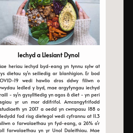
Iechyd a Llesiant Dynol
ae heriau iechyd byd-eang yn tynnu sylw at
rys dietau sy'n seiliedig ar blanhigion. Er bod
OVID-19 wedi hawlio dros ddwy filiwn o
ywydau ledled y byd, mae argyfyngau iechyd
raill - sy'n gysylltiedig yn agos â diet - yn peri
isgiau yr un mor ddifrifol. Amcangyfrifodd
studiaeth yn 2017 a oedd yn cwmpasu 188 o
ledydd fod risg dietegol wedi cyfrannu at 11.3
iliwn o farwolaethau yn fyd-eang, a 26% o'r
oll farwolaethau yn yr Unol Daleithiau. Mae