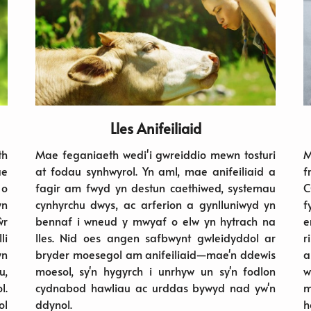
Lles Anifeiliaid
th
Mae feganiaeth wedi'i gwreiddio mewn tosturi
M
ae
at fodau synhwyrol. Yn aml, mae anifeiliaid a
f
 o
fagir am fwyd yn destun caethiwed, systemau
C
yn
cynhyrchu dwys, ac arferion a gynlluniwyd yn
f
ŵr
bennaf i wneud y mwyaf o elw yn hytrach na
e
li
lles. Nid oes angen safbwynt gwleidyddol ar
r
yn
bryder moesegol am anifeiliaid—mae'n ddewis
a
u,
moesol, sy'n hygyrch i unrhyw un sy'n fodlon
w
l.
cydnabod hawliau ac urddas bywyd nad yw'n
m
ol
ddynol.
h