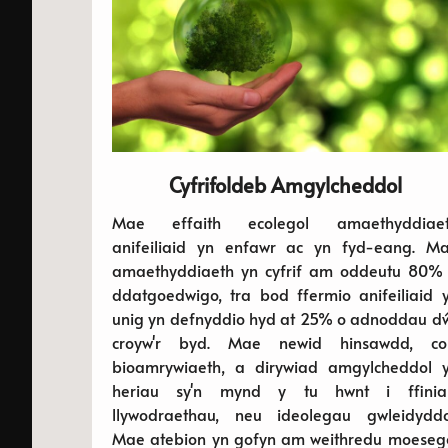
Cyfrifoldeb Amgylcheddol
Mae effaith ecolegol amaethyddiae
anifeiliaid yn enfawr ac yn fyd-eang. M
amaethyddiaeth yn cyfrif am oddeutu 80%
ddatgoedwigo, tra bod ffermio anifeiliaid 
unig yn defnyddio hyd at 25% o adnoddau d
croyw'r byd. Mae newid hinsawdd, col
bioamrywiaeth, a dirywiad amgylcheddol 
heriau sy'n mynd y tu hwnt i ffinia
llywodraethau, neu ideolegau gwleidyddo
Mae atebion yn gofyn am weithredu moeseg