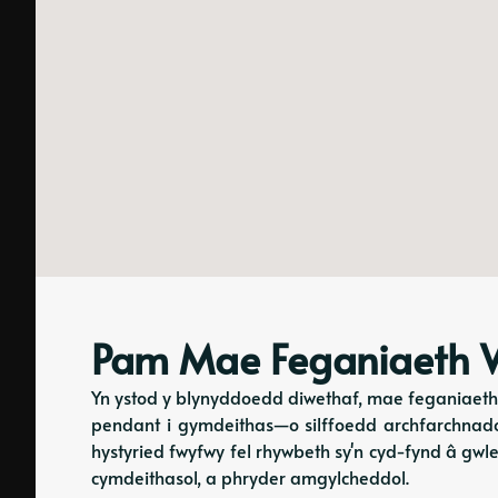
Pam Mae Feganiaeth W
Yn ystod y blynyddoedd diwethaf, mae feganiaeth 
pendant i gymdeithas—o silffoedd archfarchnado
hystyried fwyfwy fel rhywbeth sy'n cyd-fynd â gw
cymdeithasol, a phryder amgylcheddol.