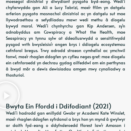
moesegol dinistriol y diwydiant pysgota byd-eang. Wedi'i
chyfarwyddo gan Ali a Lucy Tabrizi, mae'r ffilm yn datgelu
arferion pysgota masnachol dinistriol ac yn datgelu sut mae
llywodraethau a sefydliadau mawr wedi methu â diogelu
bywyd morol. Wedi'i chynhyrchu gan Kip Andersen, sy'n
adnabyddus am Cowspiracy a What the Health, mae
Seaspiracy yn tynnu sylw at ddeallusrwydd a sensitifrwydd
pysgod wrth bwysleisio'r angen brys i ddiogelu ecosystemau
cefnforol bregus. Trwy adrodd straeon cymhellol ac ymchwil
fanwl, mae'r rhaglen ddogfen yn cyfleu neges gref: mae diogelu
ein cefnforoedd yn dechrau gydag ailfeddwl am ein perthynas
â bwyd môr a dewis dewisiadau amgen mwy cynaliadwy a
thosturiol.
Bwyta Ein Ffordd i Ddifodiant (2021)
Wedi'i hadrodd gan enillydd Gwobr yr Academi Kate Winslet,
mae'r rhaglen ddogfen syfrdanol a brys hon yn mynd â gwylwyr
ar daith fyd-eang o ddyfnderoedd fforest law'r Amason i