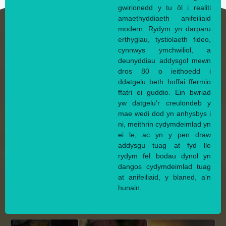
gwirionedd y tu ôl i realiti
amaethyddiaeth anifeiliaid
modern. Rydym yn darparu
erthyglau, tystiolaeth fideo,
cynnwys ymchwiliol, a
deunyddiau addysgol mewn
dros 80 o ieithoedd i
ddatgelu beth hoffai ffermio
ffatri ei guddio. Ein bwriad
yw datgelu'r creulondeb y
mae wedi dod yn anhysbys i
ni, meithrin cydymdeimlad yn
ei le, ac yn y pen draw
addysgu tuag at fyd lle
rydym fel bodau dynol yn
dangos cydymdeimlad tuag
at anifeiliaid, y blaned, a'n
hunain.