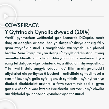
COWSPIRACY:
Y Gyfrinach Gynaliadwyedd (2014)
Wedi'i gynhyrchu'n weithredol gan Leonardo DiCaprio, mae'r
rhaglen ddogfen arloesol hon yn datgelu'r diwydiant cig fel y
grym mwyaf dinistriol i'r amgylchedd sy'n wynebu ein planed
heddiw. Mae Cowspiracy yn datgelu'r cysylltiad dinistriol rhwng
amaethyddiaeth anifeiliaid ddiwydiannol a materion byd-
eang fel datgoedwigo, prinder dŵr, a difodiant rhywogaethau.
Y tu hwnt i'r data amgylcheddol, mae'r ffilm yn ein gwahodd i
ailystyried ein perthynas â buchod - anifeiliaid cymdeithasol a
sensitif iawn sy'n gallu cyfeillgarwch cymhleth - sy'n hytrach yn
dioddef dioddefaint aruthrol o fewn system sy'n cael ei gyrru
gan elw. Mae'n alwad bwerus i weithredu i unrhyw un sy'n chwilio
am ddyfodol gwirioneddol gynaliadwy a thosturiol.