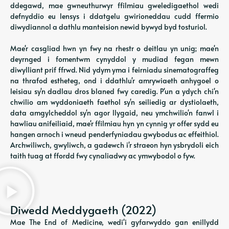
ddegawd, mae gwneuthurwyr ffilmiau gweledigaethol wedi
defnyddio eu lensys i ddatgelu gwirioneddau cudd ffermio
diwydiannol a dathlu manteision newid bywyd byd tosturiol.
Mae'r casgliad hwn yn fwy na rhestr o deitlau yn unig; mae'n
deyrnged i fomentwm cynyddol y mudiad fegan mewn
diwylliant prif ffrwd. Nid ydym yma i feirniadu sinematograffeg
na thrafod estheteg, ond i ddathlu'r amrywiaeth anhygoel o
leisiau sy'n dadlau dros blaned fwy caredig. P'un a ydych chi'n
chwilio am wyddoniaeth faethol sy'n seiliedig ar dystiolaeth,
data amgylcheddol sy'n agor llygaid, neu ymchwilio'n fanwl i
hawliau anifeiliaid, mae'r ffilmiau hyn yn cynnig yr offer sydd eu
hangen arnoch i wneud penderfyniadau gwybodus ac effeithiol.
Archwiliwch, gwyliwch, a gadewch i'r straeon hyn ysbrydoli eich
taith tuag at ffordd fwy cynaliadwy ac ymwybodol o fyw.
Diwedd Meddygaeth (2022)
Mae The End of Medicine, wedi'i gyfarwyddo gan enillydd