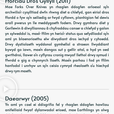
Fforciau Dros Gyllyll (2011)
Mae Forks Over Knives yn rhaglen ddogfen arloesol sy'n
archwilio'r cysylltiad dwfn rhwng diet a chlefyd, gan eiriol dros
ffordd o fyw sy'n seiliedig ar fwyd cyflawn, planhigion fel dewis
arall pwerus yn lle meddygaeth fodern. Drwy gymharu diet y
Gorllewin â diwylliannau â chyfraddau canser a chlefyd y galon
yn sylweddol is, mae'r ffilm yn herio'r status quo sefydliadol sy'n
aml yn blaenoriaethu elw diwydiant dros iechyd y cyhoedd.
Drwy dystiolaeth wyddonol gymhellol a straeon llwyddiant
bywyd go iawn, mae'n dangos sut y gellir atal, a hyd yn oed
gwrthdroi, llawer o'n cyflyrau cronig mwyaf llethol drwy symud i
ffwrdd o gig a chynnyrch llaeth. Mae'n parhau i fod yn ffilm
hanfodol i unrhyw un sy'n ceisio cymryd rheolaeth o'u hiechyd
drwy rym maeth.
Daearwyr (2005)
Yn aml yn cael ei ddisgrifio fel y rhaglen ddogfen hawliau
anifeiliaid fwyaf dylanwadol erioed, mae Earthlings yn olwg