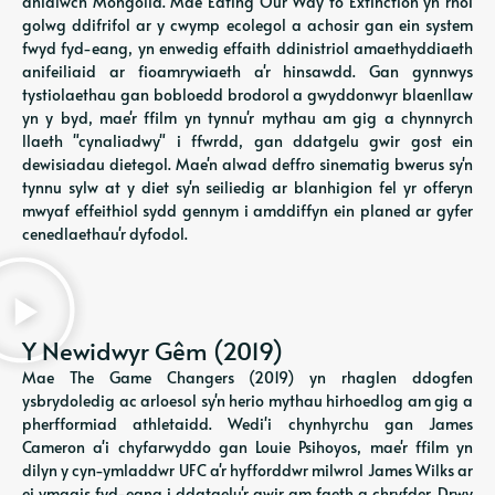
anialwch Mongolia. Mae Eating Our Way to Extinction yn rhoi
golwg ddifrifol ar y cwymp ecolegol a achosir gan ein system
fwyd fyd-eang, yn enwedig effaith ddinistriol amaethyddiaeth
anifeiliaid ar fioamrywiaeth a'r hinsawdd. Gan gynnwys
tystiolaethau gan bobloedd brodorol a gwyddonwyr blaenllaw
yn y byd, mae'r ffilm yn tynnu'r mythau am gig a chynnyrch
llaeth "cynaliadwy" i ffwrdd, gan ddatgelu gwir gost ein
dewisiadau dietegol. Mae'n alwad deffro sinematig bwerus sy'n
tynnu sylw at y diet sy'n seiliedig ar blanhigion fel yr offeryn
mwyaf effeithiol sydd gennym i amddiffyn ein planed ar gyfer
cenedlaethau'r dyfodol.
Y Newidwyr Gêm (2019)
Mae The Game Changers (2019) yn rhaglen ddogfen
ysbrydoledig ac arloesol sy'n herio mythau hirhoedlog am gig a
pherfformiad athletaidd. Wedi'i chynhyrchu gan James
Cameron a'i chyfarwyddo gan Louie Psihoyos, mae'r ffilm yn
dilyn y cyn-ymladdwr UFC a'r hyfforddwr milwrol James Wilks ar
ei ymgais fyd-eang i ddatgelu'r gwir am faeth a chryfder. Drwy