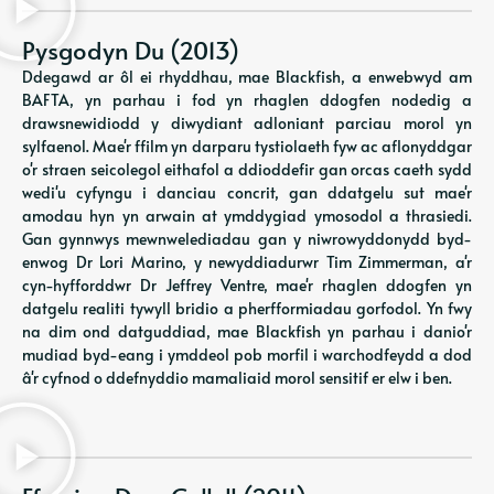
Pysgodyn Du (2013)
Ddegawd ar ôl ei rhyddhau, mae Blackfish, a enwebwyd am
BAFTA, yn parhau i fod yn rhaglen ddogfen nodedig a
drawsnewidiodd y diwydiant adloniant parciau morol yn
sylfaenol. Mae'r ffilm yn darparu tystiolaeth fyw ac aflonyddgar
o'r straen seicolegol eithafol a ddioddefir gan orcas caeth sydd
wedi'u cyfyngu i danciau concrit, gan ddatgelu sut mae'r
amodau hyn yn arwain at ymddygiad ymosodol a thrasiedi.
Gan gynnwys mewnwelediadau gan y niwrowyddonydd byd-
enwog Dr Lori Marino, y newyddiadurwr Tim Zimmerman, a'r
cyn-hyfforddwr Dr Jeffrey Ventre, mae'r rhaglen ddogfen yn
datgelu realiti tywyll bridio a pherfformiadau gorfodol. Yn fwy
na dim ond datguddiad, mae Blackfish yn parhau i danio'r
mudiad byd-eang i ymddeol pob morfil i warchodfeydd a dod
â'r cyfnod o ddefnyddio mamaliaid morol sensitif er elw i ben.