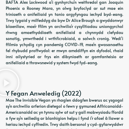
BAFTA Alex Lockwood a'i gynhyrchu'n weithredol gan Joaquin
Phoenix a Rooney Mara, yn olwg bryfoclyd ar sut mae ein
triniaeth o anifeiliaid yn tanio argyfyngau iechyd byd-eang.
Trwy lygaid y milfeddyg da byw Dr Alice Brough a gwyddonwyr
blaenllaw, mae'r ffilm yn archwilio'r cysylltiadau uniongyrchol
rhwng amaethyddiaeth anifeiliaid a chynnydd clefydau
sonotig, ymwrthedd i wrthficrobiaid, a salwch cronig. Wedi'i
ffilmio ychydig cyn pandemig COVID-19, mae'n gwasanaethu
fel rhybudd proffwydol: er mwyn amddiffyn ein dyfodol, rhaid
inni ailystyried ar frys ein dibyniaeth ar gamfanteisio ar
anifeiliaid a thrawsnewid y system fwyd fyd-eang.
Y Fegan Anweledig (2022)
Mae The Invisible Vegan yn rhaglen ddogfen bwerus ac ysgogol
sy'n archwilio arferion dietegol o fewn y gymuned Affricanaidd-
Americanaidd ac yn tynnu sylw at sut y gall mabwysiadu ffordd
o fyw sy'n seiliedig ar blanhigion helpu i fynd i'r afael â llawer o
heriau iechyd cyffredin. Trwy daith bersonol y cyd-gyfarwyddwr