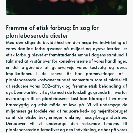
Fremme af etisk forbrug: En sag for
plantebaserede diæter
Med den stigende bevidsthed om den negative indvirkning af
vores daglige forbrugsvaner på miljøet og dyrevelfærden, er
etisk forbrug blevet et fremtrædende emne i dagens samfund. I
takt med at vi står over for konsekvenserne af vores handlinger,
er det afgørende at genoverveje vores kostvalg og deres
implikationer. I de senere år har promoveringen af ​​
plantebaserede kostvaner vundet momentum som et middel til
at reducere vores CO2-aftryk og fremme etisk behandling af
dyr. Denne artikel vil dykke ned i de forskellige grunde til, hvorfor
overgangen til en plantebaseret kost kan bidrage til en mere
bæredygtig og etisk måde at leve på. Vi vil undersøge de
miljømæssige fordele ved at reducere kød- og mejeriforbruget
samt de etiske bekymringer omkring husdyrbrugsindustrien.
Derudover vil vi undersøge den voksende tendens til
plantebaserede alternativer og den indvirkning, de har på vores