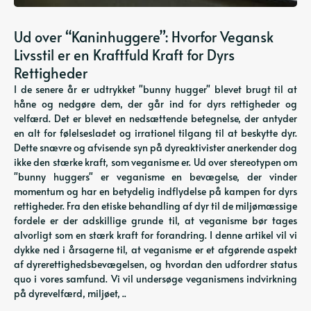
Ud over “Kaninhuggere”: Hvorfor Vegansk
Livsstil er en Kraftfuld Kraft for Dyrs
Rettigheder
I de senere år er udtrykket "bunny hugger" blevet brugt til at
håne og nedgøre dem, der går ind for dyrs rettigheder og
velfærd. Det er blevet en nedsættende betegnelse, der antyder
en alt for følelsesladet og irrationel tilgang til at beskytte dyr.
Dette snævre og afvisende syn på dyreaktivister anerkender dog
ikke den stærke kraft, som veganisme er. Ud over stereotypen om
"bunny huggers" er veganisme en bevægelse, der vinder
momentum og har en betydelig indflydelse på kampen for dyrs
rettigheder. Fra den etiske behandling af dyr til de miljømæssige
fordele er der adskillige grunde til, at veganisme bør tages
alvorligt som en stærk kraft for forandring. I denne artikel vil vi
dykke ned i årsagerne til, at veganisme er et afgørende aspekt
af dyrerettighedsbevægelsen, og hvordan den udfordrer status
quo i vores samfund. Vi vil undersøge veganismens indvirkning
på dyrevelfærd, miljøet, ..