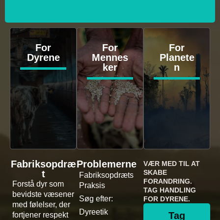
For
For
For
Dyrene
Mennes
Planete
ker
n
Fabriksopdræ
Problemerne
VÆR MED TIL AT
t
SKABE
Fabriksopdræts
FORANDRING.
Forstå dyr som
Praksis
TAG HANDLING
bevidste væsener
Søg efter:
FOR DYRENE.
med følelser, der
Dyreetik
Tag
fortjener respekt