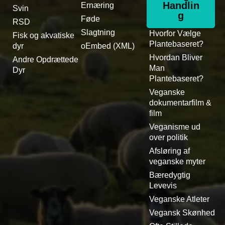
Handlin
Ernæring
Svin
g
Føde
RSD
Slagtning
Hvorfor Vælge
Fisk og akvatiske
Plantebaseret?
dyr
oEmbed (XML)
Hvordan Bliver
Andre Opdrættede
Man
Dyr
Plantebaseret?
Veganske
dokumentarfilm &
film
Veganisme ud
over politik
Afsløring af
veganske myter
Bæredygtig
Levevis
Veganske Atleter
Vegansk Skønhed