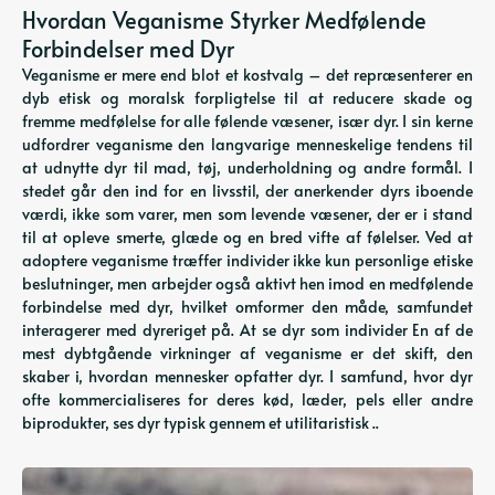
Hvordan Veganisme Styrker Medfølende
Forbindelser med Dyr
Veganisme er mere end blot et kostvalg – det repræsenterer en
dyb etisk og moralsk forpligtelse til at reducere skade og
fremme medfølelse for alle følende væsener, især dyr. I sin kerne
udfordrer veganisme den langvarige menneskelige tendens til
at udnytte dyr til mad, tøj, underholdning og andre formål. I
stedet går den ind for en livsstil, der anerkender dyrs iboende
værdi, ikke som varer, men som levende væsener, der er i stand
til at opleve smerte, glæde og en bred vifte af følelser. Ved at
adoptere veganisme træffer individer ikke kun personlige etiske
beslutninger, men arbejder også aktivt hen imod en medfølende
forbindelse med dyr, hvilket omformer den måde, samfundet
interagerer med dyreriget på. At se dyr som individer En af de
mest dybtgående virkninger af veganisme er det skift, den
skaber i, hvordan mennesker opfatter dyr. I samfund, hvor dyr
ofte kommercialiseres for deres kød, læder, pels eller andre
biprodukter, ses dyr typisk gennem et utilitaristisk ..