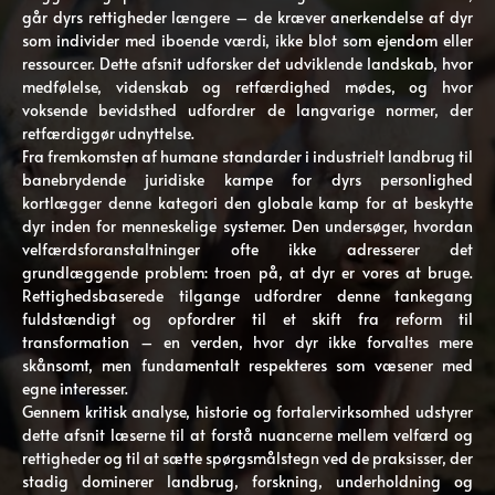
går dyrs rettigheder længere – de kræver anerkendelse af dyr
som individer med iboende værdi, ikke blot som ejendom eller
ressourcer. Dette afsnit udforsker det udviklende landskab, hvor
medfølelse, videnskab og retfærdighed mødes, og hvor
voksende bevidsthed udfordrer de langvarige normer, der
retfærdiggør udnyttelse.
Fra fremkomsten af ​​humane standarder i industrielt landbrug til
banebrydende juridiske kampe for dyrs personlighed
kortlægger denne kategori den globale kamp for at beskytte
dyr inden for menneskelige systemer. Den undersøger, hvordan
velfærdsforanstaltninger ofte ikke adresserer det
grundlæggende problem: troen på, at dyr er vores at bruge.
Rettighedsbaserede tilgange udfordrer denne tankegang
fuldstændigt og opfordrer til et skift fra reform til
transformation – en verden, hvor dyr ikke forvaltes mere
skånsomt, men fundamentalt respekteres som væsener med
egne interesser.
Gennem kritisk analyse, historie og fortalervirksomhed udstyrer
dette afsnit læserne til at forstå nuancerne mellem velfærd og
rettigheder og til at sætte spørgsmålstegn ved de praksisser, der
stadig dominerer landbrug, forskning, underholdning og