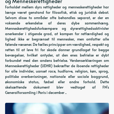
og Menneskerettigheder
Forholdet mellem dyrs rettigheder og menneskerettigheder har
længe været genstand for filosofisk, etisk og juridisk debat.
Selvom disse to områder ofte behandles separat, er der en
voksende erkendelse af deres dybe sammenhæng.
Menneskerettighedsforkæmpere og dyrerettighedsaktivister
anerkender i stigende grad, at kampen for retfærdighed og
lighed ikke er begrænset til mennesker, men omfatter alle
følende væsener. De fælles principper om værdighed, respekt og
retten til at leve fri for skade danner grundlaget for begge
bevægelser, hvilket antyder, at den enes befrielse er dybt
forbundet med den andens befrielse. Verdenserklæringen om
Menneskerettigheder (UDHR) bekræfter de iboende rettigheder
for alle individer, uanset race, hudfarve, religion, køn, sprog,
politiske overbevisninger, nationale eller sociale baggrund,
økonomiske status, fødsel eller andre forhold. Dette
skelsættende dokument blev vedtaget af FN's
Generalforsamling i Paris i december ..