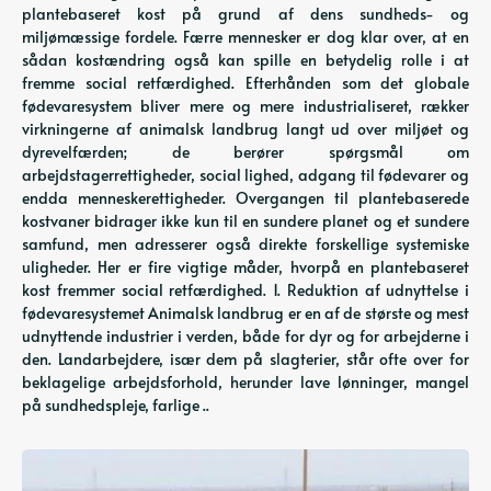
plantebaseret kost på grund af dens sundheds- og
miljømæssige fordele. Færre mennesker er dog klar over, at en
sådan kostændring også kan spille en betydelig rolle i at
fremme social retfærdighed. Efterhånden som det globale
fødevaresystem bliver mere og mere industrialiseret, rækker
virkningerne af animalsk landbrug langt ud over miljøet og
dyrevelfærden; de berører spørgsmål om
arbejdstagerrettigheder, social lighed, adgang til fødevarer og
endda menneskerettigheder. Overgangen til plantebaserede
kostvaner bidrager ikke kun til en sundere planet og et sundere
samfund, men adresserer også direkte forskellige systemiske
uligheder. Her er fire vigtige måder, hvorpå en plantebaseret
kost fremmer social retfærdighed. 1. Reduktion af udnyttelse i
fødevaresystemet Animalsk landbrug er en af ​​de største og mest
udnyttende industrier i verden, både for dyr og for arbejderne i
den. Landarbejdere, især dem på slagterier, står ofte over for
beklagelige arbejdsforhold, herunder lave lønninger, mangel
på sundhedspleje, farlige ..