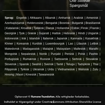
Ofte Stillede
Spørgsmål
Sprog:
Engelsk
|
Afrikaans
|
Albansk
|
Amharisk
|
Arabisk
|
Armenisk
|
Azerbajdzjansk
|
Hviderussisk
|
Bengalsk
|
Bosnisk
|
Bulgarsk
|
Brasilianisk
|
Katalansk
|
Kroatisk
|
Tjekkisk
|
Dansk
|
Hollandsk
|
Estisk
|
Finsk
|
Fransk
|
Georgisk
|
Tysk
|
Græsk
|
Gujarati
|
Haitisk
|
Hebraisk
|
Hindi
|
Ungarsk
|
Indonesisk
|
Irsk
|
Islandsk
|
Italiensk
|
Japansk
|
Kannada
|
Kasakhisk
|
Khmer
|
Koreansk
|
Kurdisk
|
Luxembourgsk
|
Lao
|
Litauisk
|
Lettisk
|
Makedonsk
|
Madagassisk
|
Malajisk
|
Malayalam
|
Maltesisk
|
Marathi
|
Mongolsk
|
Nepalesisk
|
Norsk
|
Punjabi
|
Persisk
|
Polsk
|
Pashto
|
Portugisisk
|
Rumænsk
|
Russisk
|
Samoansk
|
Serbisk
|
Slovakisk
|
Slovensk
|
Spansk
|
Swahili
|
Svensk
|
Tamil
|
Telugu
|
Tadsjikisk
|
Thai
|
Filippinsk
|
Tyrkisk
|
Ukrainsk
|
Urdu
|
Vietnamesisk
|
Walisisk
|
Zulu
|
Hmong
|
Maori
|
Kinesisk
|
Taiwanesisk
Ophavsret ©
Humane Foundation.
Alle rettigheder forbeholdes.
Indholdet er tilgængeligt under Creative Commons Attribution-ShareAlike License 4.0.