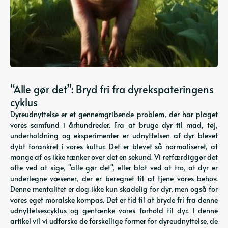
“Alle gør det”: Bryd fri fra dyrekspateringens
cyklus
Dyreudnyttelse er et gennemgribende problem, der har plaget
vores samfund i århundreder. Fra at bruge dyr til mad, tøj,
underholdning og eksperimenter er udnyttelsen af ​​dyr blevet
dybt forankret i vores kultur. Det er blevet så normaliseret, at
mange af os ikke tænker over det en sekund. Vi retfærdiggør det
ofte ved at sige, "alle gør det", eller blot ved at tro, at dyr er
underlegne væsener, der er beregnet til at tjene vores behov.
Denne mentalitet er dog ikke kun skadelig for dyr, men også for
vores eget moralske kompas. Det er tid til at bryde fri fra denne
udnyttelsescyklus og gentænke vores forhold til dyr. I denne
artikel vil vi udforske de forskellige former for dyreudnyttelse, de