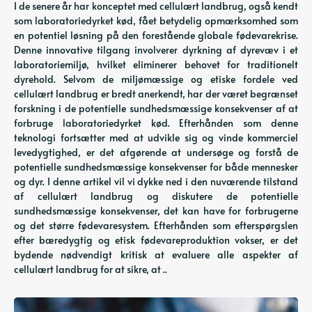
I de senere år har konceptet med cellulært landbrug, også kendt
som laboratoriedyrket kød, fået betydelig opmærksomhed som
en potentiel løsning på den forestående globale fødevarekrise.
Denne innovative tilgang involverer dyrkning af dyrevæv i et
laboratoriemiljø, hvilket eliminerer behovet for traditionelt
dyrehold. Selvom de miljømæssige og etiske fordele ved
cellulært landbrug er bredt anerkendt, har der været begrænset
forskning i de potentielle sundhedsmæssige konsekvenser af at
forbruge laboratoriedyrket kød. Efterhånden som denne
teknologi fortsætter med at udvikle sig og vinde kommerciel
levedygtighed, er det afgørende at undersøge og forstå de
potentielle sundhedsmæssige konsekvenser for både mennesker
og dyr. I denne artikel vil vi dykke ned i den nuværende tilstand
af cellulært landbrug og diskutere de potentielle
sundhedsmæssige konsekvenser, det kan have for forbrugerne
og det større fødevaresystem. Efterhånden som efterspørgslen
efter bæredygtig og etisk fødevareproduktion vokser, er det
bydende nødvendigt kritisk at evaluere alle aspekter af
cellulært landbrug for at sikre, at ..