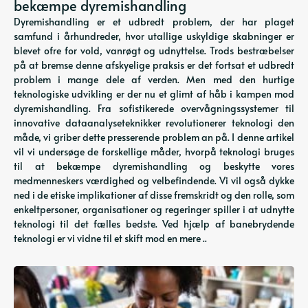
bekæmpe dyremishandling
Dyremishandling er et udbredt problem, der har plaget
samfund i århundreder, hvor utallige uskyldige skabninger er
blevet ofre for vold, vanrøgt og udnyttelse. Trods bestræbelser
på at bremse denne afskyelige praksis er det fortsat et udbredt
problem i mange dele af verden. Men med den hurtige
teknologiske udvikling er der nu et glimt af håb i kampen mod
dyremishandling. Fra sofistikerede overvågningssystemer til
innovative dataanalyseteknikker revolutionerer teknologi den
måde, vi griber dette presserende problem an på. I denne artikel
vil vi undersøge de forskellige måder, hvorpå teknologi bruges
til at bekæmpe dyremishandling og beskytte vores
medmenneskers værdighed og velbefindende. Vi vil også dykke
ned i de etiske implikationer af disse fremskridt og den rolle, som
enkeltpersoner, organisationer og regeringer spiller i at udnytte
teknologi til det fælles bedste. Ved hjælp af banebrydende
teknologi er vi vidne til et skift mod en mere ..