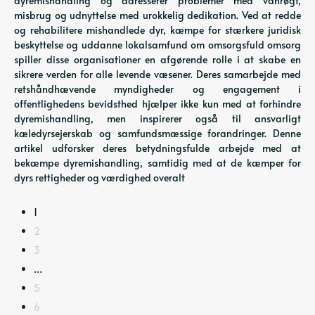
dyremishandling og adresserer problemer med vanrøgt,
misbrug og udnyttelse med urokkelig dedikation. Ved at redde
og rehabilitere mishandlede dyr, kæmpe for stærkere juridisk
beskyttelse og uddanne lokalsamfund om omsorgsfuld omsorg
spiller disse organisationer en afgørende rolle i at skabe en
sikrere verden for alle levende væsener. Deres samarbejde med
retshåndhævende myndigheder og engagement i
offentlighedens bevidsthed hjælper ikke kun med at forhindre
dyremishandling, men inspirerer også til ansvarligt
kæledyrsejerskab og samfundsmæssige forandringer. Denne
artikel udforsker deres betydningsfulde arbejde med at
bekæmpe dyremishandling, samtidig med at de kæmper for
dyrs rettigheder og værdighed overalt
1
2
3
…
5
6