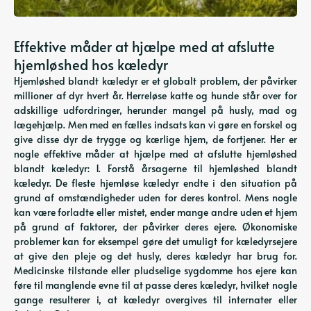
Effektive måder at hjælpe med at afslutte
hjemløshed hos kæledyr
Hjemløshed blandt kæledyr er et globalt problem, der påvirker
millioner af dyr hvert år. Herreløse katte og hunde står over for
adskillige udfordringer, herunder mangel på husly, mad og
lægehjælp. Men med en fælles indsats kan vi gøre en forskel og
give disse dyr de trygge og kærlige hjem, de fortjener. Her er
nogle effektive måder at hjælpe med at afslutte hjemløshed
blandt kæledyr: 1. Forstå årsagerne til hjemløshed blandt
kæledyr. De fleste hjemløse kæledyr endte i den situation på
grund af omstændigheder uden for deres kontrol. Mens nogle
kan være forladte eller mistet, ender mange andre uden et hjem
på grund af faktorer, der påvirker deres ejere. Økonomiske
problemer kan for eksempel gøre det umuligt for kæledyrsejere
at give den pleje og det husly, deres kæledyr har brug for.
Medicinske tilstande eller pludselige sygdomme hos ejere kan
føre til manglende evne til at passe deres kæledyr, hvilket nogle
gange resulterer i, at kæledyr overgives til internater eller