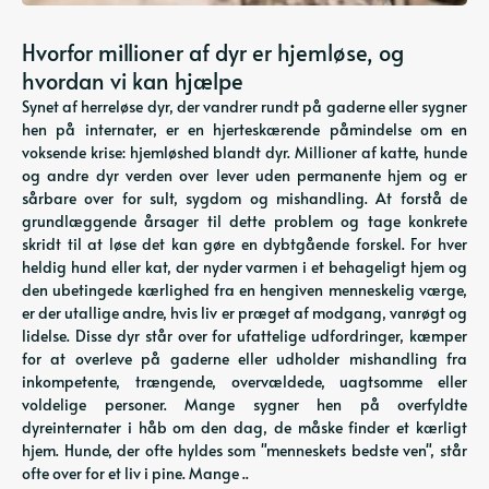
Hvorfor millioner af dyr er hjemløse, og
hvordan vi kan hjælpe
Synet af herreløse dyr, der vandrer rundt på gaderne eller sygner
hen på internater, er en hjerteskærende påmindelse om en
voksende krise: hjemløshed blandt dyr. Millioner af katte, hunde
og andre dyr verden over lever uden permanente hjem og er
sårbare over for sult, sygdom og mishandling. At forstå de
grundlæggende årsager til dette problem og tage konkrete
skridt til at løse det kan gøre en dybtgående forskel. For hver
heldig hund eller kat, der nyder varmen i et behageligt hjem og
den ubetingede kærlighed fra en hengiven menneskelig værge,
er der utallige andre, hvis liv er præget af modgang, vanrøgt og
lidelse. Disse dyr står over for ufattelige udfordringer, kæmper
for at overleve på gaderne eller udholder mishandling fra
inkompetente, trængende, overvældede, uagtsomme eller
voldelige personer. Mange sygner hen på overfyldte
dyreinternater i håb om den dag, de måske finder et kærligt
hjem. Hunde, der ofte hyldes som "menneskets bedste ven", står
ofte over for et liv i pine. Mange ..