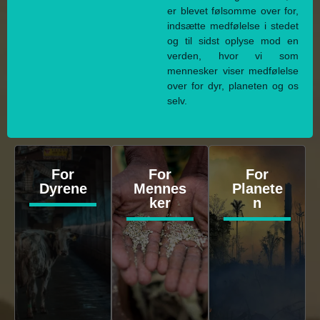
er blevet følsomme over for,
indsætte medfølelse i stedet
og til sidst oplyse mod en
verden, hvor vi som
mennesker viser medfølelse
over for dyr, planeten og os
selv.
For
For
For
Dyrene
Mennes
Planete
ker
n