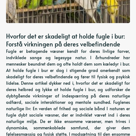
Hvorfor det er skadeligt at holde fugle i bur:
Forstå virkningen på deres velbefindende
Fugle er betagende væsner kendt for deres livlige farver,
indviklede sange og legesyge natur. I århundreder har
mennesker beundret dem og ofte holdt dem som kæledyr i bur.
At holde fugle i bur er dog i stigende grad anerkendt som
skadeligt for deres velbefindende og fører til fysisk og psykisk
lidelse. Denne artikel dykker ned i, hvorfor det er skadeligt for
deres helbred og lykke at holde fugle i bur, og udforsker de
dybtgående virkninger af indespærring på deres naturlige
adfærd, sociale interaktioner og mentale sundhed. Fuglenes
naturlige liv: En verden af ​​frihed og sociale bånd I naturen er
fugle dybt sociale væsner, der er indviklet vævet ind i deres
naturlige miljø. De er ikke ensomme væsener, men trives i
dynamiske, sammenkoblede samfund, der giver dem
følelsesmæssig og fysisk støtte. I modsætning til den ensomme