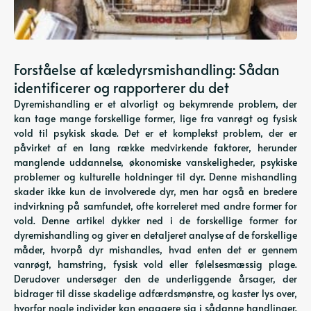
Forståelse af kæledyrsmishandling: Sådan
identificerer og rapporterer du det
Dyremishandling er et alvorligt og bekymrende problem, der
kan tage mange forskellige former, lige fra vanrøgt og fysisk
vold til psykisk skade. Det er et komplekst problem, der er
påvirket af en lang række medvirkende faktorer, herunder
manglende uddannelse, økonomiske vanskeligheder, psykiske
problemer og kulturelle holdninger til dyr. Denne mishandling
skader ikke kun de involverede dyr, men har også en bredere
indvirkning på samfundet, ofte korreleret med andre former for
vold. Denne artikel dykker ned i de forskellige former for
dyremishandling og giver en detaljeret analyse af de forskellige
måder, hvorpå dyr mishandles, hvad enten det er gennem
vanrøgt, hamstring, fysisk vold eller følelsesmæssig plage.
Derudover undersøger den de underliggende årsager, der
bidrager til disse skadelige adfærdsmønstre, og kaster lys over,
hvorfor nogle individer kan engagere sig i sådanne handlinger.