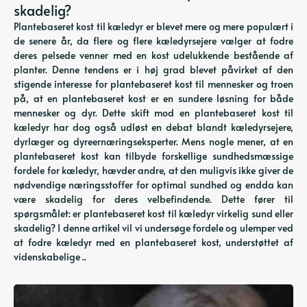
skadelig?
Plantebaseret kost til kæledyr er blevet mere og mere populært i
de senere år, da flere og flere kæledyrsejere vælger at fodre
deres pelsede venner med en kost udelukkende bestående af
planter. Denne tendens er i høj grad blevet påvirket af den
stigende interesse for plantebaseret kost til mennesker og troen
på, at en plantebaseret kost er en sundere løsning for både
mennesker og dyr. Dette skift mod en plantebaseret kost til
kæledyr har dog også udløst en debat blandt kæledyrsejere,
dyrlæger og dyreernæringseksperter. Mens nogle mener, at en
plantebaseret kost kan tilbyde forskellige sundhedsmæssige
fordele for kæledyr, hævder andre, at den muligvis ikke giver de
nødvendige næringsstoffer for optimal sundhed og endda kan
være skadelig for deres velbefindende. Dette fører til
spørgsmålet: er plantebaseret kost til kæledyr virkelig sund eller
skadelig? I denne artikel vil vi undersøge fordele og ulemper ved
at fodre kæledyr med en plantebaseret kost, understøttet af
videnskabelige ..