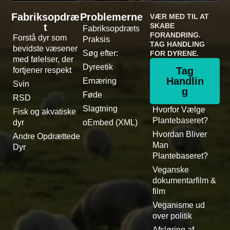
Fabriksopdræ
Problemerne
VÆR MED TIL AT
t
SKABE
Fabriksopdræts
FORANDRING.
Forstå dyr som
Praksis
TAG HANDLING
bevidste væsener
Søg efter:
FOR DYRENE.
med følelser, der
Dyreetik
Tag
fortjener respekt
Handlin
Ernæring
Svin
g
Føde
RSD
Slagtning
Hvorfor Vælge
Fisk og akvatiske
Plantebaseret?
dyr
oEmbed (XML)
Hvordan Bliver
Andre Opdrættede
Man
Dyr
Plantebaseret?
Veganske
dokumentarfilm &
film
Veganisme ud
over politik
Afsløring af