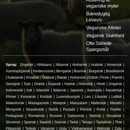
veganske myter
Bæredygtig
Levevis
Veganske Atleter
Vegansk Skønhed
Ofte Stillede
Spørgsmål
Sprog:
Engelsk
|
Afrikaans
|
Albansk
|
Amharisk
|
Arabisk
|
Armenisk
|
Azerbajdzjansk
|
Hviderussisk
|
Bengalsk
|
Bosnisk
|
Bulgarsk
|
Brasilianisk
|
Katalansk
|
Kroatisk
|
Tjekkisk
|
Dansk
|
Hollandsk
|
Estisk
|
Finsk
|
Fransk
|
Georgisk
|
Tysk
|
Græsk
|
Gujarati
|
Haitisk
|
Hebraisk
|
Hindi
|
Ungarsk
|
Indonesisk
|
Irsk
|
Islandsk
|
Italiensk
|
Japansk
|
Kannada
|
Kasakhisk
|
Khmer
|
Koreansk
|
Kurdisk
|
Luxembourgsk
|
Lao
|
Litauisk
|
Lettisk
|
Makedonsk
|
Madagassisk
|
Malajisk
|
Malayalam
|
Maltesisk
|
Marathi
|
Mongolsk
|
Nepalesisk
|
Norsk
|
Punjabi
|
Persisk
|
Polsk
|
Pashto
|
Portugisisk
|
Rumænsk
|
Russisk
|
Samoansk
|
Serbisk
|
Slovakisk
|
Slovensk
|
Spansk
|
Swahili
|
Svensk
|
Tamil
|
Telugu
|
Tadsjikisk
|
Thai
|
Filippinsk
|
Tyrkisk
|
Ukrainsk
|
Urdu
|
Vietnamesisk
|
Walisisk
|
Zulu
|