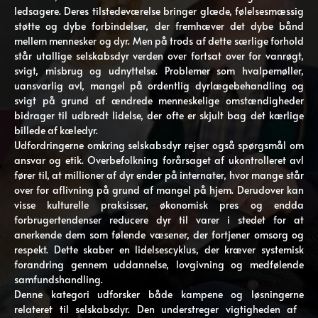
ledsagere. Deres tilstedeværelse bringer glæde, følelsesmæssig
støtte og dybe forbindelser, der fremhæver det dybe bånd
mellem mennesker og dyr. Men på trods af dette særlige forhold
står utallige selskabsdyr verden over fortsat over for vanrøgt,
svigt, misbrug og udnyttelse. Problemer som hvalpemøller,
uansvarlig avl, mangel på ordentlig dyrlægebehandling og
svigt på grund af ændrede menneskelige omstændigheder
bidrager til udbredt lidelse, der ofte er skjult bag det kærlige
billede af kæledyr.
Udfordringerne omkring selskabsdyr rejser også spørgsmål om
ansvar og etik. Overbefolkning forårsaget af ukontrolleret avl
fører til, at millioner af dyr ender på internater, hvor mange står
over for aflivning på grund af mangel på hjem. Derudover kan
visse kulturelle praksisser, økonomisk pres og endda
forbrugertendenser reducere dyr til varer i stedet for at
anerkende dem som følende væsener, der fortjener omsorg og
respekt. Dette skaber en lidelsescyklus, der kræver systemisk
forandring gennem uddannelse, lovgivning og medfølende
samfundshandling.
Denne kategori udforsker både kampene og løsningerne
relateret til selskabsdyr. Den understreger vigtigheden af ​​