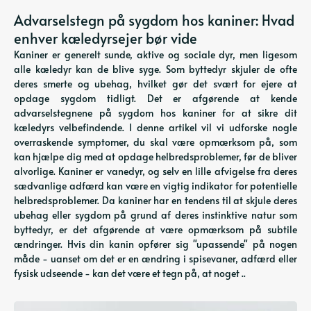
Advarselstegn på sygdom hos kaniner: Hvad
enhver kæledyrsejer bør vide
Kaniner er generelt sunde, aktive og sociale dyr, men ligesom
alle kæledyr kan de blive syge. Som byttedyr skjuler de ofte
deres smerte og ubehag, hvilket gør det svært for ejere at
opdage sygdom tidligt. Det er afgørende at kende
advarselstegnene på sygdom hos kaniner for at sikre dit
kæledyrs velbefindende. I denne artikel vil vi udforske nogle
overraskende symptomer, du skal være opmærksom på, som
kan hjælpe dig med at opdage helbredsproblemer, før de bliver
alvorlige. Kaniner er vanedyr, og selv en lille afvigelse fra deres
sædvanlige adfærd kan være en vigtig indikator for potentielle
helbredsproblemer. Da kaniner har en tendens til at skjule deres
ubehag eller sygdom på grund af deres instinktive natur som
byttedyr, er det afgørende at være opmærksom på subtile
ændringer. Hvis din kanin opfører sig "upassende" på nogen
måde - uanset om det er en ændring i spisevaner, adfærd eller
fysisk udseende - kan det være et tegn på, at noget ..