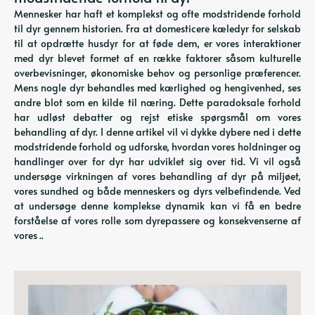
Mennesker har haft et komplekst og ofte modstridende forhold
til dyr gennem historien. Fra at domesticere kæledyr for selskab
til at opdrætte husdyr for at føde dem, er vores interaktioner
med dyr blevet formet af en række faktorer såsom kulturelle
overbevisninger, økonomiske behov og personlige præferencer.
Mens nogle dyr behandles med kærlighed og hengivenhed, ses
andre blot som en kilde til næring. Dette paradoksale forhold
har udløst debatter og rejst etiske spørgsmål om vores
behandling af dyr. I denne artikel vil vi dykke dybere ned i dette
modstridende forhold og udforske, hvordan vores holdninger og
handlinger over for dyr har udviklet sig over tid. Vi vil også
undersøge virkningen af ​​vores behandling af dyr på miljøet,
vores sundhed og både menneskers og dyrs velbefindende. Ved
at undersøge denne komplekse dynamik kan vi få en bedre
forståelse af vores rolle som dyrepassere og konsekvenserne af
vores ..