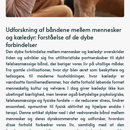
Udforskning af båndene mellem mennesker
og kæledyr: Forståelse af de dybe
forbindelser
Den dybe forbindelse mellem mennesker og kæledyr overskrider
tiden og udvikler sig fra utilitaristiske partnerskaber til dybt
følelsesmæssige bånd, der beriger vores liv på utallige måder.
Fra gamle civilisationer, hvor dyr blev æret som beskyttere og
ledsagere, til moderne husholdninger, hvor kæledyr er
værdsatte familiemedlemmer, har dette forhold løbende formet
menneskelig kultur og velvære. I dag giver kæledyr ikke kun
ubetinget kærlighed, men leverer også betydelige psykologiske,
følelsesmæssige og fysiske fordele – de reducerer stress, lindrer
ensomhed, opmuntrer til fysisk aktivitet og hjælper endda i
terapi. Denne artikel dykker ned i det vedvarende bånd mellem
mennesker og deres dyrekammerater og udforsker, hvordan
disse forhold forbedrer vores liv, samtidig med at den