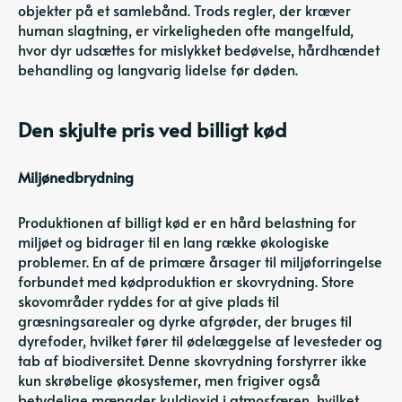
objekter på et samlebånd. Trods regler, der kræver
human slagtning, er virkeligheden ofte mangelfuld,
hvor dyr udsættes for mislykket bedøvelse, hårdhændet
behandling og langvarig lidelse før døden.
Den skjulte pris ved billigt kød
Miljønedbrydning
Produktionen af ​​billigt kød er en hård belastning for
miljøet og bidrager til en lang række økologiske
problemer. En af de primære årsager til miljøforringelse
forbundet med kødproduktion er skovrydning. Store
skovområder ryddes for at give plads til
græsningsarealer og dyrke afgrøder, der bruges til
dyrefoder, hvilket fører til ødelæggelse af levesteder og
tab af biodiversitet. Denne skovrydning forstyrrer ikke
kun skrøbelige økosystemer, men
frigiver også
betydelige mængder
kuldioxid i atmosfæren, hvilket