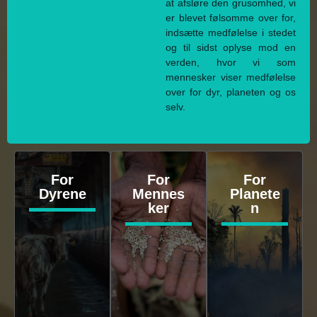
at afsløre den grusomhed, vi
er blevet følsomme over for,
indsætte medfølelse i stedet
og til sidst oplyse mod en
verden, hvor vi som
mennesker viser medfølelse
over for dyr, planeten og os
selv.
For
For
For
Dyrene
Mennes
Planete
ker
n