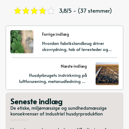
3,8/5 - (37 stemmer)
Forrige indlæg
Hvordan fabrikslandbrug driver
skovrydning, tab af levesteder og
tilbagegang i biodiversitet
Næste indlæg
Husdyrbrugets indvirkning på
luftforurening, metanudledning og
klimaforandringsløsninger
Seneste indlæg
De etiske, miljømæssige og sundhedsmæssige
konsekvenser af industriel husdyrproduktion
Læs mere »