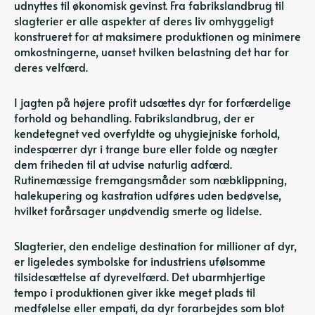
udnyttes til økonomisk gevinst. Fra fabrikslandbrug til
slagterier er alle aspekter af deres liv omhyggeligt
konstrueret for at maksimere produktionen og minimere
omkostningerne, uanset hvilken belastning det har for
deres velfærd.
I jagten på højere profit udsættes dyr for forfærdelige
forhold og behandling. Fabrikslandbrug, der er
kendetegnet ved overfyldte og uhygiejniske forhold,
indespærrer dyr i trange bure eller folde og nægter
dem friheden til at udvise naturlig adfærd.
Rutinemæssige fremgangsmåder som næbklippning,
halekupering og kastration udføres uden bedøvelse,
hvilket forårsager unødvendig smerte og lidelse.
Slagterier, den endelige destination for millioner af dyr,
er ligeledes symbolske for industriens ufølsomme
tilsidesættelse af dyrevelfærd. Det ubarmhjertige
tempo i produktionen giver ikke meget plads til
medfølelse eller empati, da dyr forarbejdes som blot