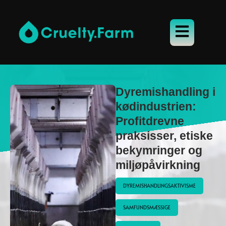
Dyremishandling i
kødindustrien:
Profitdrevne
praksisser, etiske
bekymringer og
miljøpåvirkning
DYREMISHANDLINGSAKTIVISME
SAMFUNDSMÆSSIGE