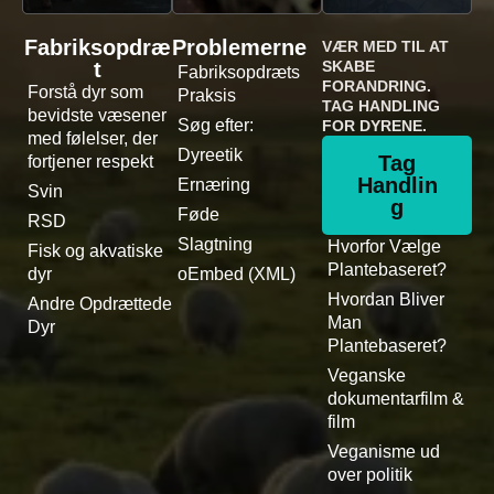
Fabriksopdræ
Problemerne
VÆR MED TIL AT
t
SKABE
Fabriksopdræts
FORANDRING.
Forstå dyr som
Praksis
TAG HANDLING
bevidste væsener
Søg efter:
FOR DYRENE.
med følelser, der
Dyreetik
Tag
fortjener respekt
Handlin
Ernæring
Svin
g
Føde
RSD
Slagtning
Hvorfor Vælge
Fisk og akvatiske
Plantebaseret?
dyr
oEmbed (XML)
Hvordan Bliver
Andre Opdrættede
Man
Dyr
Plantebaseret?
Veganske
dokumentarfilm &
film
Veganisme ud
over politik