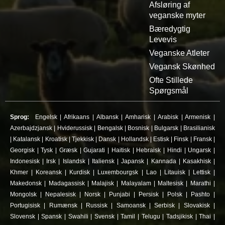
Afsløring af
veganske myter
Bæredygtig
Levevis
Veganske Atleter
Vegansk Skønhed
Ofte Stillede
Spørgsmål
Sprog:
Engelsk
|
Afrikaans
|
Albansk
|
Amharisk
|
Arabisk
|
Armenisk
|
Azerbajdzjansk
|
Hviderussisk
|
Bengalsk
|
Bosnisk
|
Bulgarsk
|
Brasilianisk
|
Katalansk
|
Kroatisk
|
Tjekkisk
|
Dansk
|
Hollandsk
|
Estisk
|
Finsk
|
Fransk
|
Georgisk
|
Tysk
|
Græsk
|
Gujarati
|
Haitisk
|
Hebraisk
|
Hindi
|
Ungarsk
|
Indonesisk
|
Irsk
|
Islandsk
|
Italiensk
|
Japansk
|
Kannada
|
Kasakhisk
|
Khmer
|
Koreansk
|
Kurdisk
|
Luxembourgsk
|
Lao
|
Litauisk
|
Lettisk
|
Makedonsk
|
Madagassisk
|
Malajisk
|
Malayalam
|
Maltesisk
|
Marathi
|
Mongolsk
|
Nepalesisk
|
Norsk
|
Punjabi
|
Persisk
|
Polsk
|
Pashto
|
Portugisisk
|
Rumænsk
|
Russisk
|
Samoansk
|
Serbisk
|
Slovakisk
|
Slovensk
|
Spansk
|
Swahili
|
Svensk
|
Tamil
|
Telugu
|
Tadsjikisk
|
Thai
|