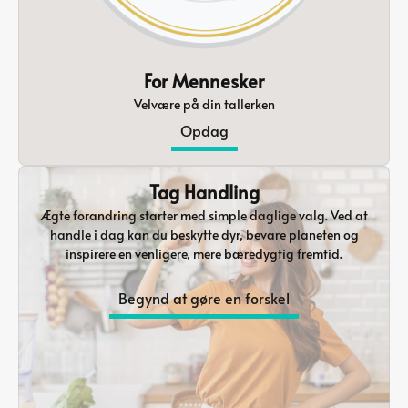
For Mennesker
Velvære på din tallerken
Opdag
Tag Handling
Ægte forandring starter med simple daglige valg. Ved at
handle i dag kan du beskytte dyr, bevare planeten og
inspirere en venligere, mere bæredygtig fremtid.
Begynd at gøre en forskel