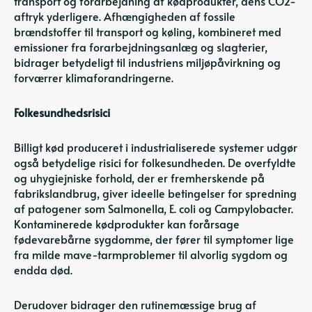
transport og forarbejdning af kødprodukter, dens CO2-
aftryk yderligere. Afhængigheden af ​​fossile
brændstoffer til transport og køling, kombineret med
emissioner fra forarbejdningsanlæg og slagterier,
bidrager betydeligt til industriens miljøpåvirkning og
forværrer klimaforandringerne.
Folkesundhedsrisici
Billigt kød produceret i industrialiserede systemer udgør
også betydelige risici for folkesundheden. De overfyldte
og uhygiejniske forhold, der er fremherskende på
fabrikslandbrug, giver ideelle betingelser for spredning
af patogener som Salmonella, E. coli og Campylobacter.
Kontaminerede kødprodukter kan forårsage
fødevarebårne sygdomme, der fører til symptomer lige
fra milde mave-tarmproblemer til alvorlig sygdom og
endda død.
Derudover bidrager den rutinemæssige brug af