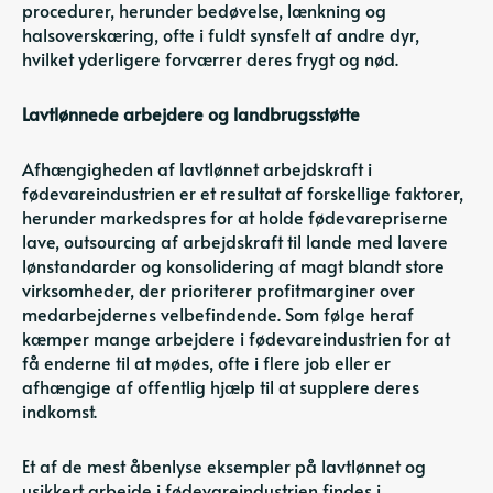
procedurer, herunder bedøvelse, lænkning og
halsoverskæring, ofte i fuldt synsfelt af andre dyr,
hvilket yderligere forværrer deres frygt og nød.
Lavtlønnede arbejdere og landbrugsstøtte
Afhængigheden af ​​lavtlønnet arbejdskraft i
fødevareindustrien er et resultat af forskellige faktorer,
herunder markedspres for at holde fødevarepriserne
lave, outsourcing af arbejdskraft til lande med lavere
lønstandarder og konsolidering af magt blandt store
virksomheder, der prioriterer profitmarginer over
medarbejdernes velbefindende. Som følge heraf
kæmper mange arbejdere i fødevareindustrien for at
få enderne til at mødes, ofte i flere job eller er
afhængige af offentlig hjælp til at supplere deres
indkomst.
Et af de mest åbenlyse eksempler på lavtlønnet og
usikkert arbejde i fødevareindustrien findes i