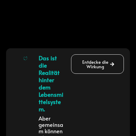
Das ist
Entdecke die
die
Wirkung
Realität
hinter
dem
Lebensmi
ttelsyste
m.
Aber
gemeinsa
m können