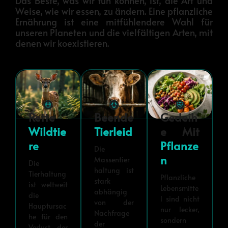
Das Beste, was wir tun können, ist, die Art und
Weise, wie wir essen, zu ändern. Eine pflanzliche
Ernährung ist eine mitfühlendere Wahl für
unseren Planeten und die vielfältigen Arten, mit
denen wir koexistieren.
Rette
Beende
Gedeih
Wildtie
Tierleid
E Mit
Re
Pflanze
Die
N
Massentier
Die
haltung ist
Tierhaltung
Pflanzliche
stark
ist weltweit
Lebensmitte
abhängig
die
l sind nicht
von der
Hauptursac
nur lecker,
Nachfrage
he für den
sondern
der
Verlust der