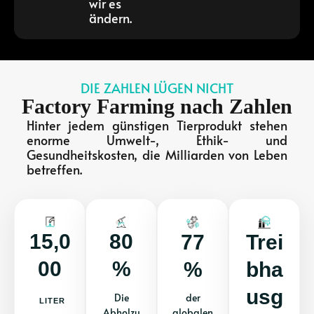
wir es
ändern.
DIE ZAHLEN LÜGEN NICHT
Factory Farming nach Zahlen
Hinter jedem günstigen Tierprodukt stehen
enorme Umwelt-, Ethik- und
Gesundheitskosten, die Milliarden von Leben
betreffen.
15,0
80
77
Trei
00
%
%
Bha
Usg
Die
der
LITER
Abholzu
globalen