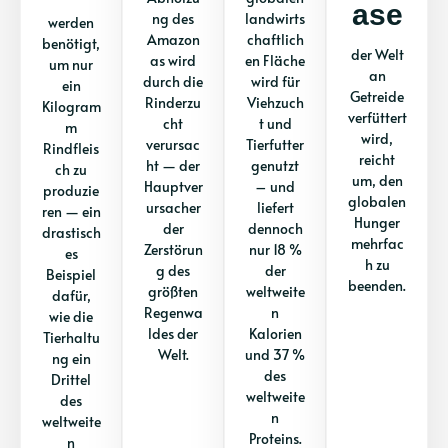
Ase
ng des
landwirts
werden
Amazon
chaftlich
benötigt,
der Welt
as wird
en Fläche
um nur
an
durch die
wird für
ein
Getreide
Rinderzu
Viehzuch
Kilogram
verfüttert
cht
t und
m
wird,
verursac
Tierfutter
Rindfleis
reicht
ht — der
genutzt
ch zu
um, den
Hauptver
– und
produzie
globalen
ursacher
liefert
ren — ein
Hunger
der
dennoch
drastisch
mehrfac
Zerstörun
nur 18 %
es
h zu
g des
der
Beispiel
beenden.
größten
weltweite
dafür,
Regenwa
n
wie die
ldes der
Kalorien
Tierhaltu
Welt.
und 37 %
ng ein
des
Drittel
weltweite
des
n
weltweite
Proteins.
n