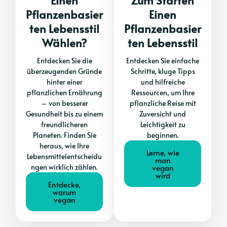
Einen
Zum Starten
Pflanzenbasier
Einen
Ten Lebensstil
Pflanzenbasier
Wählen?
Ten Lebensstil
Entdecken Sie die
Entdecken Sie einfache
überzeugenden Gründe
Schritte, kluge Tipps
hinter einer
und hilfreiche
pflanzlichen Ernährung
Ressourcen, um Ihre
– von besserer
pflanzliche Reise mit
Gesundheit bis zu einem
Zuversicht und
freundlicheren
Leichtigkeit zu
Planeten. Finden Sie
beginnen.
heraus, wie Ihre
Lerne, wie
Lebensmittelentscheidu
man
ngen wirklich zählen.
vegan
wird
Entdecke,
warum
vegan