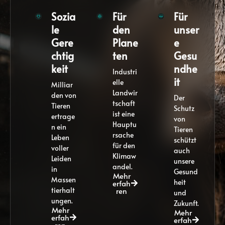
Sozia
Für
Für
le
den
unser
Gere
Plane
e
chtig
ten
Gesu
keit
ndhe
Industri
it
elle
Milliar
Landwir
den von
Der
tschaft
Tieren
Schutz
ist eine
ertrage
von
Hauptu
n ein
Tieren
rsache
Leben
schützt
für den
voller
auch
Klimaw
Leiden
unsere
andel.
in
Gesund
Mehr
Massen
heit
erfah
tierhalt
ren
und
ungen.
Zukunft.
Mehr
Mehr
erfah
erfah
ren