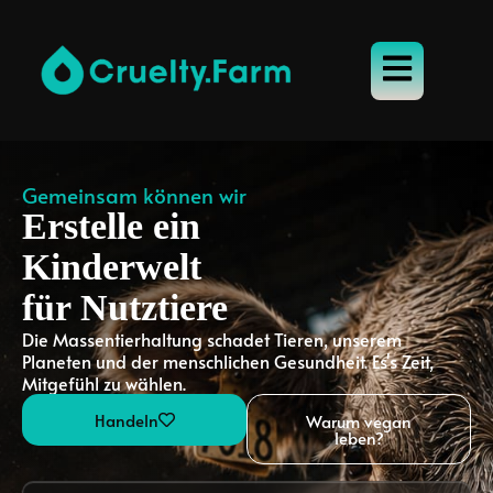
Gemeinsam können wir
Erstelle ein
Kinderwelt
für Nutztiere
Die Massentierhaltung schadet Tieren, unserem
Planeten und der menschlichen Gesundheit. Es's Zeit,
Mitgefühl zu wählen.
Handeln
Warum vegan
leben?