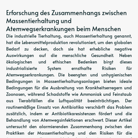
Erforschung des Zusammenhangs zwischen
Massentierhaltung und
Atemwegserkrankungen beim Menschen
Die industrielle Tierhaltung, auch Massentierhaltung genannt,
hat die Lebensmittelproduktion revolutioniert, um den globalen
Bedarf zu decken, doch sie hat erhebliche negative
Auswirkungen auf die menschliche Gesundheit. Neben
ökologischen und ethischen Bedenken birgt dieses
industrialisierte System ernsthafte Risiken für
Atemwegserkrankungen. Die beengten und unhygienischen
Bedingungen in Massentierhaltungsanlagen bieten ideale
Bedingungen für die Ausbreitung von Krankheitserregern und
Zoonosen, während Schadstoffe wie Ammoniak und Feinstaub
aus Tierabfällen die Luftqualität beeinträchtigen. Der
routinemäßige Einsatz von Antibiotika verschärft das Problem
zusätzlich, indem er Antibiotikaresistenzen fördert und die
Behandlung von Atemwegsinfektionen erschwert. Dieser Artikel
untersucht den alarmierenden Zusammenhang zwischen den
Praktiken der Massentierhaltung und den Risiken für die