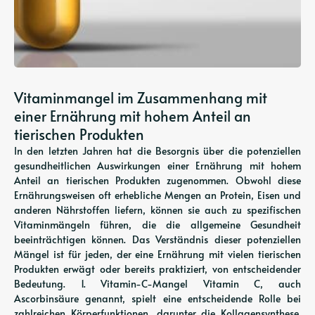
Vitaminmangel im Zusammenhang mit
einer Ernährung mit hohem Anteil an
tierischen Produkten
In den letzten Jahren hat die Besorgnis über die potenziellen
gesundheitlichen Auswirkungen einer Ernährung mit hohem
Anteil an tierischen Produkten zugenommen. Obwohl diese
Ernährungsweisen oft erhebliche Mengen an Protein, Eisen und
anderen Nährstoffen liefern, können sie auch zu spezifischen
Vitaminmängeln führen, die die allgemeine Gesundheit
beeinträchtigen können. Das Verständnis dieser potenziellen
Mängel ist für jeden, der eine Ernährung mit vielen tierischen
Produkten erwägt oder bereits praktiziert, von entscheidender
Bedeutung. 1. Vitamin-C-Mangel Vitamin C, auch
Ascorbinsäure genannt, spielt eine entscheidende Rolle bei
zahlreichen Körperfunktionen, darunter die Kollagensynthese,