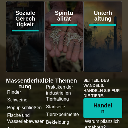
Soziale
Spiritu
Unterh
Gerech
alität
altung
tigkeit
Massentierhal
Die Themen
SEI TEIL DES
tung
WANDELS.
Praktiken der
HANDELN SIE FÜR
Rinder
industriellen
DIE TIERE.
Tierhaltung
Schweine
Handel
Startseite
Popup schließen
n
Tierexperimente
Fische und
Wasserlebewesen
Warum pflanzlich
Bekleidung
ernähren?