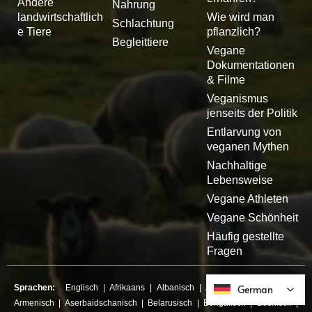
Andere
Nahrung
landwirtschaftlich
Wie wird man
Schlachtung
e Tiere
pflanzlich?
Begleittiere
Vegane
Dokumentationen
& Filme
Veganismus
jenseits der Politik
Entlarvung von
veganen Mythen
Nachhaltige
Lebensweise
Vegane Athleten
Vegane Schönheit
Häufig gestellte
Fragen
Sprachen:
Englisch
|
Afrikaans
|
Albanisch
|
Amharisch
German
German
|
Arabisch
|
Armenisch
|
Aserbaidschanisch
|
Belarusisch
|
Bengalisch
|
Bosnisch
|