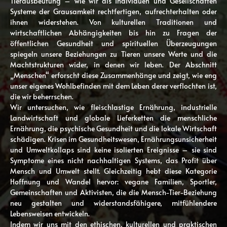
Tierausbeutung – wie wir als Individuen und Gesellschaften
Systeme der Grausamkeit rechtfertigen, aufrechterhalten oder
ihnen widerstehen. Von kulturellen Traditionen und
wirtschaftlichen Abhängigkeiten bis hin zu Fragen der
öffentlichen Gesundheit und spirituellen Überzeugungen
spiegeln unsere Beziehungen zu Tieren unsere Werte und die
Machtstrukturen wider, in denen wir leben. Der Abschnitt
„Menschen“ erforscht diese Zusammenhänge und zeigt, wie eng
unser eigenes Wohlbefinden mit dem Leben derer verflochten ist,
die wir beherrschen.
Wir untersuchen, wie fleischlastige Ernährung, industrielle
Landwirtschaft und globale Lieferketten die menschliche
Ernährung, die psychische Gesundheit und die lokale Wirtschaft
schädigen. Krisen im Gesundheitswesen, Ernährungsunsicherheit
und Umweltkollaps sind keine isolierten Ereignisse – sie sind
Symptome eines nicht nachhaltigen Systems, das Profit über
Mensch und Umwelt stellt. Gleichzeitig hebt diese Kategorie
Hoffnung und Wandel hervor: vegane Familien, Sportler,
Gemeinschaften und Aktivisten, die die Mensch-Tier-Beziehung
neu gestalten und widerstandsfähigere, mitfühlendere
Lebensweisen entwickeln.
Indem wir uns mit den ethischen, kulturellen und praktischen