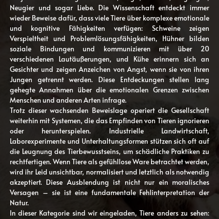
Neugier und sogar Liebe. Die Wissenschaft entdeckt immer
wieder Beweise dafür, dass viele Tiere über komplexe emotionale
und kognitive Fähigkeiten verfügen: Schweine zeigen
Verspieltheit und Problemlösungsfähigkeiten, Hühner bilden
soziale Bindungen und kommunizieren mit über 20
verschiedenen Lautäußerungen, und Kühe erinnern sich an
Gesichter und zeigen Anzeichen von Angst, wenn sie von ihren
Jungen getrennt werden. Diese Entdeckungen stellen lang
gehegte Annahmen über die emotionalen Grenzen zwischen
Menschen und anderen Arten infrage.
Trotz dieser wachsenden Beweislage operiert die Gesellschaft
weiterhin mit Systemen, die das Empfinden von Tieren ignorieren
oder herunterspielen. Industrielle Landwirtschaft,
Laborexperimente und Unterhaltungsformen stützen sich oft auf
die Leugnung des Tierbewusstseins, um schädliche Praktiken zu
rechtfertigen. Wenn Tiere als gefühllose Ware betrachtet werden,
wird ihr Leid unsichtbar, normalisiert und letztlich als notwendig
akzeptiert. Diese Ausblendung ist nicht nur ein moralisches
Versagen – sie ist eine fundamentale Fehlinterpretation der
Natur.
In dieser Kategorie sind wir eingeladen, Tiere anders zu sehen: