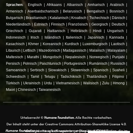
Sprachen:
Englisch
|
Afrikaans
|
Albanisch
|
Amharisch
|
Arabisch
|
Armenisch
|
Aserbaidschanisch
|
Belarusisch
|
Bengalisch
|
Bosnisch
|
Bulgarisch
|
Brasilianisch
|
Katalanisch
|
Kroatisch
|
Tschechisch
|
Dänisch
|
Niederländisch
|
Estnisch
|
Finnisch
|
Französisch
|
Georgisch
|
Deutsch
|
Griechisch
|
Gujarati
|
Haitianisch
|
Hebräisch
|
Hindi
|
Ungarisch
|
Indonesisch
|
Irisch
|
Isländisch
|
Italienisch
|
Japanisch
|
Kannada
|
Kasachisch
|
Khmer
|
Koreanisch
|
Kurdisch
|
Luxemburgisch
|
Laotisch
|
Litauisch
|
Lettisch
|
Mazedonisch
|
Madagassisch
|
Malaiisch
|
Malayalam
|
Maltesisch
|
Marathi
|
Mongolisch
|
Nepalesisch
|
Norwegisch
|
Punjabi
|
Persisch
|
Polnisch
|
Paschtunisch
|
Portugiesisch
|
Rumänisch
|
Russisch
|
Samoanisch
|
Serbisch
|
Slowakisch
|
Slowenisch
|
Spanisch
|
Suaheli
|
Schwedisch
|
Tamil
|
Telugu
|
Tadschikisch
|
Thailändisch
|
Filipino
|
Türkisch
|
Ukrainisch
|
Urdu
|
Vietnamesisch
|
Walisisch
|
Zulu
|
Hmong
|
Maori
|
Chinesisch
|
Taiwanesisch
Urheberrecht ©
Humane Foundation.
Alle Rechte vorbehalten.
Der Inhalt steht unter der Creative Commons Attribution-ShareAlike License 4.0.
Humane Foundation
ist eine selbstfinanzierte gemeinnützige Organisation, die im Vereinigten Königreich registriert ist (Reg.-Nr. 15077857)