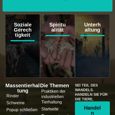
Soziale
Spiritu
Unterh
Gerech
alität
altung
tigkeit
Massentierhal
Die Themen
SEI TEIL DES
tung
WANDELS.
Praktiken der
HANDELN SIE FÜR
Rinder
industriellen
DIE TIERE.
Tierhaltung
Schweine
Handel
Startseite
Popup schließen
n