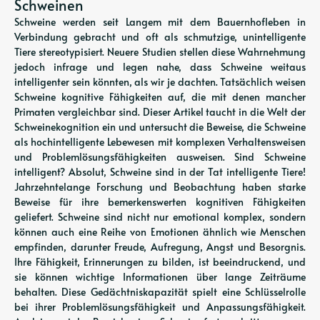
Schweinen
Schweine werden seit Langem mit dem Bauernhofleben in
Verbindung gebracht und oft als schmutzige, unintelligente
Tiere stereotypisiert. Neuere Studien stellen diese Wahrnehmung
jedoch infrage und legen nahe, dass Schweine weitaus
intelligenter sein könnten, als wir je dachten. Tatsächlich weisen
Schweine kognitive Fähigkeiten auf, die mit denen mancher
Primaten vergleichbar sind. Dieser Artikel taucht in die Welt der
Schweinekognition ein und untersucht die Beweise, die Schweine
als hochintelligente Lebewesen mit komplexen Verhaltensweisen
und Problemlösungsfähigkeiten ausweisen. Sind Schweine
intelligent? Absolut, Schweine sind in der Tat intelligente Tiere!
Jahrzehntelange Forschung und Beobachtung haben starke
Beweise für ihre bemerkenswerten kognitiven Fähigkeiten
geliefert. Schweine sind nicht nur emotional komplex, sondern
können auch eine Reihe von Emotionen ähnlich wie Menschen
empfinden, darunter Freude, Aufregung, Angst und Besorgnis.
Ihre Fähigkeit, Erinnerungen zu bilden, ist beeindruckend, und
sie können wichtige Informationen über lange Zeiträume
behalten. Diese Gedächtniskapazität spielt eine Schlüsselrolle
bei ihrer Problemlösungsfähigkeit und Anpassungsfähigkeit.