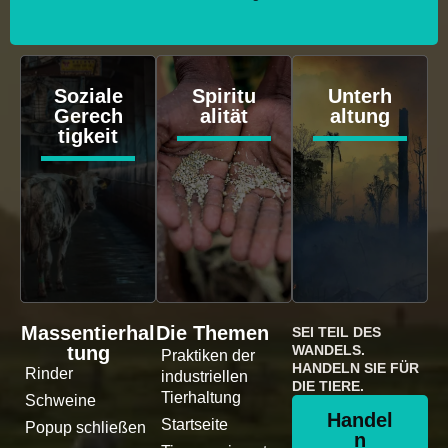
Soziale
Spiritu
Unterh
Gerech
alität
altung
tigkeit
Massentierhal
Die Themen
SEI TEIL DES
tung
WANDELS.
Praktiken der
HANDELN SIE FÜR
Rinder
industriellen
DIE TIERE.
Tierhaltung
Schweine
Handel
Startseite
Popup schließen
n