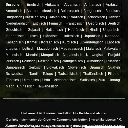
Sprachen:
Englisch
|
Afrikaans
|
Albanisch
|
Amharisch
|
Arabisch
|
Armenisch
|
Aserbaidschanisch
|
Belarusisch
|
Bengalisch
|
Bosnisch
|
Bulgarisch
|
Brasilianisch
|
Katalanisch
|
Kroatisch
|
Tschechisch
|
Dänisch
|
Niederländisch
|
Estnisch
|
Finnisch
|
Französisch
|
Georgisch
|
Deutsch
|
Griechisch
|
Gujarati
|
Haitianisch
|
Hebräisch
|
Hindi
|
Ungarisch
|
Indonesisch
|
Irisch
|
Isländisch
|
Italienisch
|
Japanisch
|
Kannada
|
Kasachisch
|
Khmer
|
Koreanisch
|
Kurdisch
|
Luxemburgisch
|
Laotisch
|
Litauisch
|
Lettisch
|
Mazedonisch
|
Madagassisch
|
Malaiisch
|
Malayalam
|
Maltesisch
|
Marathi
|
Mongolisch
|
Nepalesisch
|
Norwegisch
|
Punjabi
|
Persisch
|
Polnisch
|
Paschtunisch
|
Portugiesisch
|
Rumänisch
|
Russisch
|
Samoanisch
|
Serbisch
|
Slowakisch
|
Slowenisch
|
Spanisch
|
Suaheli
|
Schwedisch
|
Tamil
|
Telugu
|
Tadschikisch
|
Thailändisch
|
Filipino
|
Türkisch
|
Ukrainisch
|
Urdu
|
Vietnamesisch
|
Walisisch
|
Zulu
|
Hmong
|
Maori
|
Chinesisch
|
Taiwanesisch
Urheberrecht ©
Humane Foundation.
Alle Rechte vorbehalten.
Der Inhalt steht unter der Creative Commons Attribution-ShareAlike License 4.0.
Humane Foundation
ist eine selbstfinanzierte gemeinnützige Organisation, die im Vereinigten Königreich registriert ist (Reg.-Nr. 15077857)