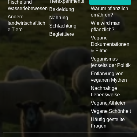
Tierexperimente
Fische und
Wasserlebewesen
Warum pflanzlich
Bekleidung
ernähren?
Andere
Nahrung
landwirtschaftlich
Wie wird man
Schlachtung
e Tiere
pflanzlich?
Begleittiere
Vegane
Dokumentationen
& Filme
Veganismus
jenseits der Politik
Entlarvung von
veganen Mythen
Nachhaltige
Lebensweise
Vegane Athleten
Vegane Schönheit
Häufig gestellte
Fragen