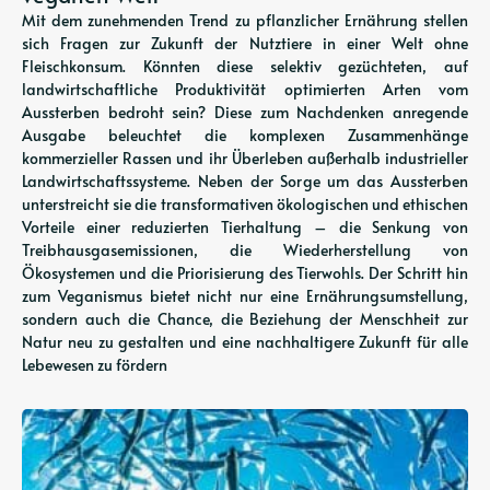
Mit dem zunehmenden Trend zu pflanzlicher Ernährung stellen
sich Fragen zur Zukunft der Nutztiere in einer Welt ohne
Fleischkonsum. Könnten diese selektiv gezüchteten, auf
landwirtschaftliche Produktivität optimierten Arten vom
Aussterben bedroht sein? Diese zum Nachdenken anregende
Ausgabe beleuchtet die komplexen Zusammenhänge
kommerzieller Rassen und ihr Überleben außerhalb industrieller
Landwirtschaftssysteme. Neben der Sorge um das Aussterben
unterstreicht sie die transformativen ökologischen und ethischen
Vorteile einer reduzierten Tierhaltung – die Senkung von
Treibhausgasemissionen, die Wiederherstellung von
Ökosystemen und die Priorisierung des Tierwohls. Der Schritt hin
zum Veganismus bietet nicht nur eine Ernährungsumstellung,
sondern auch die Chance, die Beziehung der Menschheit zur
Natur neu zu gestalten und eine nachhaltigere Zukunft für alle
Lebewesen zu fördern