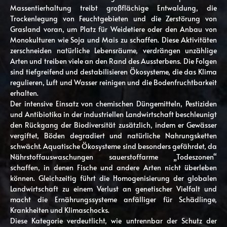
Massentierhaltung treibt großflächige Entwaldung, die
Trockenlegung von Feuchtgebieten und die Zerstörung von
Grasland voran, um Platz für Weidetiere oder den Anbau von
Monokulturen wie Soja und Mais zu schaffen. Diese Aktivitäten
zerschneiden natürliche Lebensräume, verdrängen unzählige
Arten und treiben viele an den Rand des Aussterbens. Die Folgen
sind tiefgreifend und destabilisieren Ökosysteme, die das Klima
regulieren, Luft und Wasser reinigen und die Bodenfruchtbarkeit
erhalten.
Der intensive Einsatz von chemischen Düngemitteln, Pestiziden
und Antibiotika in der industriellen Landwirtschaft beschleunigt
den Rückgang der Biodiversität zusätzlich, indem er Gewässer
vergiftet, Böden degradiert und natürliche Nahrungsketten
schwächt. Aquatische Ökosysteme sind besonders gefährdet, da
Nährstoffauswaschungen sauerstoffarme „Todeszonen“
schaffen, in denen Fische und andere Arten nicht überleben
können. Gleichzeitig führt die Homogenisierung der globalen
Landwirtschaft zu einem Verlust an genetischer Vielfalt und
macht die Ernährungssysteme anfälliger für Schädlinge,
Krankheiten und Klimaschocks.
Diese Kategorie verdeutlicht, wie untrennbar der Schutz der