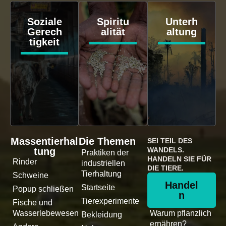
Soziale
Spiritu
Unterh
Gerech
alität
altung
tigkeit
Massentierhal
Die Themen
SEI TEIL DES
tung
WANDELS.
Praktiken der
HANDELN SIE FÜR
Rinder
industriellen
DIE TIERE.
Tierhaltung
Schweine
Handel
Startseite
Popup schließen
n
Tierexperimente
Fische und
Wasserlebewesen
Warum pflanzlich
Bekleidung
ernähren?