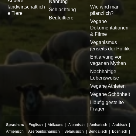
Andere
Nahrung
landwirtschaftlich
Wie wird man
Schlachtung
e Tiere
pflanzlich?
Begleittiere
Vegane
Dokumentationen
& Filme
Veganismus
jenseits der Politik
Entlarvung von
veganen Mythen
Nachhaltige
Lebensweise
Vegane Athleten
Vegane Schönheit
Häufig gestellte
Fragen
Sprachen:
Englisch
|
Afrikaans
|
Albanisch
|
Amharisch
|
Arabisch
|
Armenisch
|
Aserbaidschanisch
|
Belarusisch
|
Bengalisch
|
Bosnisch
|