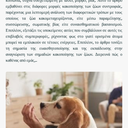
κοινωνία, συχνά συσχετιζόμενη με άλλες μορφές βίας. Αυτό το άρθρο
εμβαθύνει στις διάφορες μορφές κακοποίησης των ζώων συντροφιάς,
παρέχοντας μια λεπτομερή ανάλυση των διαφορετικών τρόπων με τους
οποίους τα ζώα κακομεταχειρίζονται, είτε μέσω παραμέλησης,
συσσώρευσης, σωματικής βίας είτε συναισθηματικού βασανισμού.
Επιπλέον, εξετάζει τις υποκείμενες αιτίες που συμβάλλουν σε αυτές τις
επιβλαβείς συμπεριφορές, ρίχνοντας φως στο γιατί ορισμένα άτομα
μπορεί να εμπλακούν σε τέτοιες ενέργειες. Επιπλέον, το άρθρο τονίζει
τη σημασία της ευαισθητοποίησης και της εκπαίδευσης στην
αναγνώριση των σημαδιών κακοποίησης των ζώων. Διερευνά πώς ο
καθένας από εμάς,..