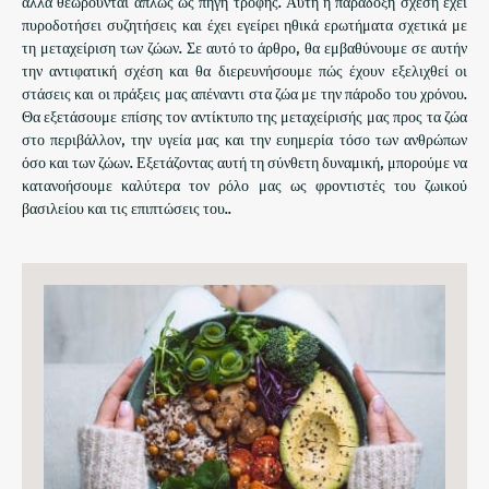
άλλα θεωρούνται απλώς ως πηγή τροφής. Αυτή η παράδοξη σχέση έχει
πυροδοτήσει συζητήσεις και έχει εγείρει ηθικά ερωτήματα σχετικά με
τη μεταχείριση των ζώων. Σε αυτό το άρθρο, θα εμβαθύνουμε σε αυτήν
την αντιφατική σχέση και θα διερευνήσουμε πώς έχουν εξελιχθεί οι
στάσεις και οι πράξεις μας απέναντι στα ζώα με την πάροδο του χρόνου.
Θα εξετάσουμε επίσης τον αντίκτυπο της μεταχείρισής μας προς τα ζώα
στο περιβάλλον, την υγεία μας και την ευημερία τόσο των ανθρώπων
όσο και των ζώων. Εξετάζοντας αυτή τη σύνθετη δυναμική, μπορούμε να
κατανοήσουμε καλύτερα τον ρόλο μας ως φροντιστές του ζωικού
βασιλείου και τις επιπτώσεις του..