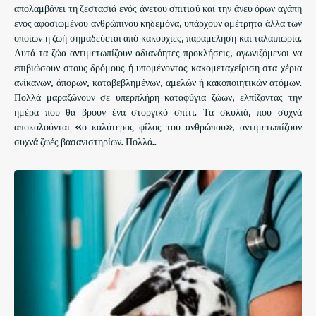
απολαμβάνει τη ζεστασιά ενός άνετου σπιτιού και την άνευ όρων αγάπη
ενός αφοσιωμένου ανθρώπινου κηδεμόνα, υπάρχουν αμέτρητα άλλα των
οποίων η ζωή σημαδεύεται από κακουχίες, παραμέληση και ταλαιπωρία.
Αυτά τα ζώα αντιμετωπίζουν αδιανόητες προκλήσεις, αγωνιζόμενοι να
επιβιώσουν στους δρόμους ή υπομένοντας κακομεταχείριση στα χέρια
ανίκανων, άπορων, καταβεβλημένων, αμελών ή κακοποιητικών ατόμων.
Πολλά μαραζώνουν σε υπερπλήρη καταφύγια ζώων, ελπίζοντας την
ημέρα που θα βρουν ένα στοργικό σπίτι. Τα σκυλιά, που συχνά
αποκαλούνται «ο καλύτερος φίλος του ανθρώπου», αντιμετωπίζουν
συχνά ζωές βασανιστηρίων. Πολλά..