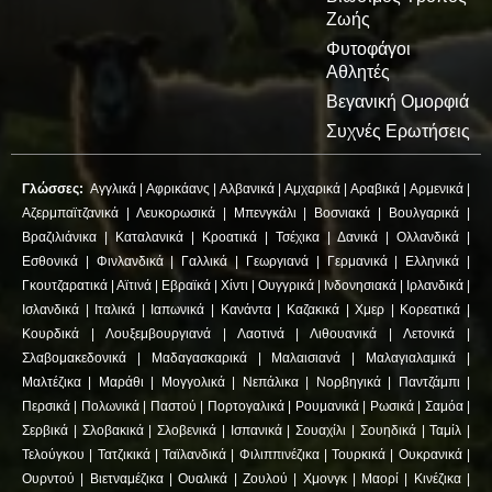
Ζωής
Φυτοφάγοι
Αθλητές
Βεγανική Ομορφιά
Συχνές Ερωτήσεις
Γλώσσες:
Αγγλικά
|
Αφρικάανς
|
Αλβανικά
|
Αμχαρικά
|
Αραβικά
|
Αρμενικά
|
Αζερμπαϊτζανικά
|
Λευκορωσικά
|
Μπενγκάλι
|
Βοσνιακά
|
Βουλγαρικά
|
Βραζιλιάνικα
|
Καταλανικά
|
Κροατικά
|
Τσέχικα
|
Δανικά
|
Ολλανδικά
|
Εσθονικά
|
Φινλανδικά
|
Γαλλικά
|
Γεωργιανά
|
Γερμανικά
|
Ελληνικά
|
Γκουτζαρατικά
|
Αϊτινά
|
Εβραϊκά
|
Χίντι
|
Ουγγρικά
|
Ινδονησιακά
|
Ιρλανδικά
|
Ισλανδικά
|
Ιταλικά
|
Ιαπωνικά
|
Κανάντα
|
Καζακικά
|
Χμερ
|
Κορεατικά
|
Κουρδικά
|
Λουξεμβουργιανά
|
Λαοτινά
|
Λιθουανικά
|
Λετονικά
|
Σλαβομακεδονικά
|
Μαδαγασκαρικά
|
Μαλαισιανά
|
Μαλαγιαλαμικά
|
Μαλτέζικα
|
Μαράθι
|
Μογγολικά
|
Νεπάλικα
|
Νορβηγικά
|
Παντζάμπι
|
Περσικά
|
Πολωνικά
|
Παστού
|
Πορτογαλικά
|
Ρουμανικά
|
Ρωσικά
|
Σαμόα
|
Σερβικά
|
Σλοβακικά
|
Σλοβενικά
|
Ισπανικά
|
Σουαχίλι
|
Σουηδικά
|
Ταμίλ
|
Τελούγκου
|
Τατζικικά
|
Ταϊλανδικά
|
Φιλιππινέζικα
|
Τουρκικά
|
Ουκρανικά
|
Ουρντού
|
Βιετναμέζικα
|
Ουαλικά
|
Ζουλού
|
Χμονγκ
|
Μαορί
|
Κινέζικα
|