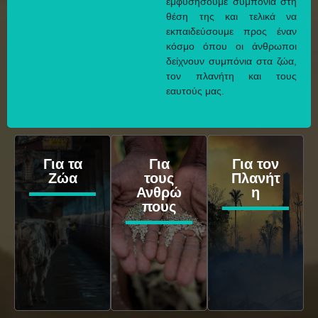
εμφυσήσουμε συμπόνια στη
θέση της και τελικά να
εκπαιδεύσουμε προς έναν
κόσμο όπου οι άνθρωποι
δείχνουν συμπόνια στα ζώα,
τον πλανήτη και τους
εαυτούς μας.
Για τα
Για
Για τον
Ζώα
τους
Πλανήτ
Ανθρώ
η
πους