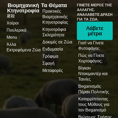
Βιομηχανική
Τα Θέματα
ΓΊΝΕΤΕ ΜΈΡΟΣ ΤΗΣ
Κτηνοτροφία
ΑΛΛΑΓΉΣ.
Πρακτικές
ΑΝΑΛΆΒΕΤΕ ΔΡΆΣΗ
屠殺
Βιομηχανικής
ΓΙΑ ΤΑ ΖΏΑ.
Κτηνοτροφίας
Χοίροι
Λάβετε
Κτηνοτρόφια
Πουλερικά
μέτρα
Σκληρότητα
Menu
Δοκιμές σε Ζώα
Γιατί να Γίνετε
Άλλα
Φυτοφάγοι;
Ενδυμασία
Εκτρεφόμενα Ζώα
Πώς να Γίνετε
Τρόφιμα
Χορτοφάγος;
Σφαγή
Βίγκαν
Μεταφορές
Ντοκιμαντέρ και
Ταινίες
Βeganισμός
Πέραν Πολιτικής
Καταρρίπτοντας
τους Μύθους για
τον Βeganισμό
Βιώσιμος Τρόπος