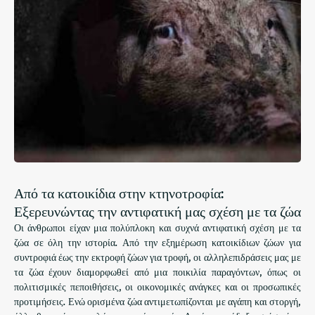
Από τα κατοικίδια στην κτηνοτροφία:
Εξερευνώντας την αντιφατική μας σχέση με τα ζώα
Οι άνθρωποι είχαν μια πολύπλοκη και συχνά αντιφατική σχέση με τα
ζώα σε όλη την ιστορία. Από την εξημέρωση κατοικίδιων ζώων για
συντροφιά έως την εκτροφή ζώων για τροφή, οι αλληλεπιδράσεις μας με
τα ζώα έχουν διαμορφωθεί από μια ποικιλία παραγόντων, όπως οι
πολιτισμικές πεποιθήσεις, οι οικονομικές ανάγκες και οι προσωπικές
προτιμήσεις. Ενώ ορισμένα ζώα αντιμετωπίζονται με αγάπη και στοργή,