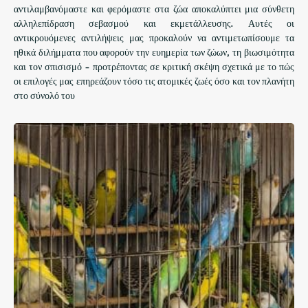
αντιλαμβανόμαστε και φερόμαστε στα ζώα αποκαλύπτει μια σύνθετη
αλληλεπίδραση σεβασμού και εκμετάλλευσης. Αυτές οι
αντικρουόμενες αντιλήψεις μας προκαλούν να αντιμετωπίσουμε τα
ηθικά διλήμματα που αφορούν την ευημερία των ζώων, τη βιωσιμότητα
και τον σπισισμό - προτρέποντας σε κριτική σκέψη σχετικά με το πώς
οι επιλογές μας επηρεάζουν τόσο τις ατομικές ζωές όσο και τον πλανήτη
στο σύνολό του