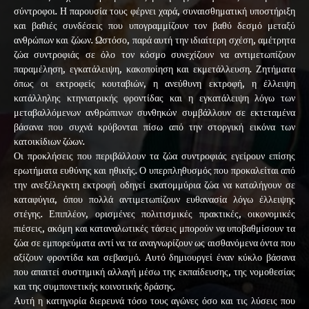
σύντροφοι. Η παρουσία τους φέρνει χαρά, συναισθηματική υποστήριξη
και βαθιές συνδέσεις που υπογραμμίζουν τον βαθύ δεσμό μεταξύ
ανθρώπων και ζώων. Ωστόσο, παρά αυτή την ιδιαίτερη σχέση, αμέτρητα
ζώα συντροφιάς σε όλο τον κόσμο συνεχίζουν να αντιμετωπίζουν
παραμέληση, εγκατάλειψη, κακοποίηση και εκμετάλλευση. Ζητήματα
όπως οι εκτροφείς κουταβιών, η ανεύθυνη εκτροφή, η έλλειψη
κατάλληλης κτηνιατρικής φροντίδας και η εγκατάλειψη λόγω των
μεταβαλλόμενων ανθρώπινων συνθηκών συμβάλλουν σε εκτεταμένα
βάσανα που συχνά κρύβονται πίσω από την στοργική εικόνα των
κατοικίδιων ζώων.
Οι προκλήσεις που περιβάλλουν τα ζώα συντροφιάς εγείρουν επίσης
ερωτήματα ευθύνης και ηθικής. Ο υπερπληθυσμός που προκαλείται από
την ανεξέλεγκτη εκτροφή οδηγεί εκατομμύρια ζώα να καταλήγουν σε
καταφύγια, όπου πολλά αντιμετωπίζουν ευθανασία λόγω έλλειψης
στέγης. Επιπλέον, ορισμένες πολιτισμικές πρακτικές, οικονομικές
πιέσεις, ακόμη και καταναλωτικές τάσεις μπορούν να υποβαθμίσουν τα
ζώα σε εμπορεύματα αντί να τα αναγνωρίζουν ως αισθανόμενα όντα που
αξίζουν φροντίδα και σεβασμό. Αυτό δημιουργεί έναν κύκλο βάσανα
που απαιτεί συστημική αλλαγή μέσω της εκπαίδευσης, της νομοθεσίας
και της συμπονετικής κοινοτικής δράσης.
Αυτή η κατηγορία διερευνά τόσο τους αγώνες όσο και τις λύσεις που