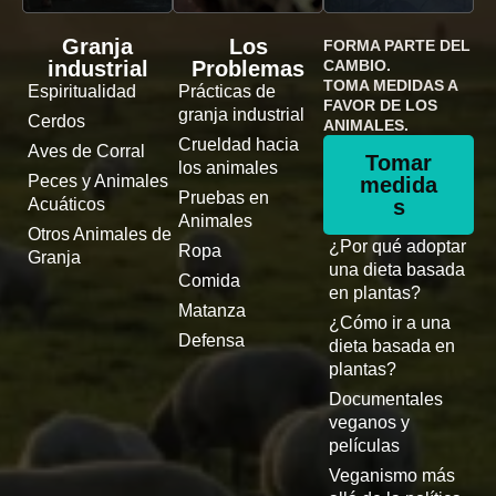
Granja
Los
FORMA PARTE DEL
industrial
Problemas
CAMBIO.
TOMA MEDIDAS A
Espiritualidad
Prácticas de
FAVOR DE LOS
granja industrial
Cerdos
ANIMALES.
Crueldad hacia
Aves de Corral
Tomar
los animales
Peces y Animales
medida
Pruebas en
Acuáticos
s
Animales
Otros Animales de
¿Por qué adoptar
Ropa
Granja
una dieta basada
Comida
en plantas?
Matanza
¿Cómo ir a una
Defensa
dieta basada en
plantas?
Documentales
veganos y
películas
Veganismo más