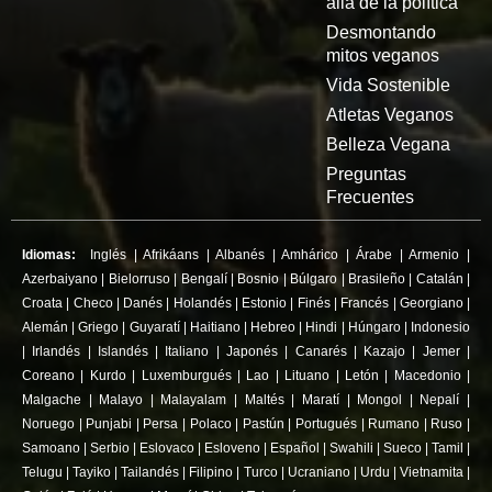
allá de la política
Desmontando
mitos veganos
Vida Sostenible
Atletas Veganos
Belleza Vegana
Preguntas
Frecuentes
Idiomas:
Inglés
|
Afrikáans
|
Albanés
|
Amhárico
|
Árabe
|
Armenio
|
Azerbaiyano
|
Bielorruso
|
Bengalí
|
Bosnio
|
Búlgaro
|
Brasileño
|
Catalán
|
Croata
|
Checo
|
Danés
|
Holandés
|
Estonio
|
Finés
|
Francés
|
Georgiano
|
Alemán
|
Griego
|
Guyaratí
|
Haitiano
|
Hebreo
|
Hindi
|
Húngaro
|
Indonesio
|
Irlandés
|
Islandés
|
Italiano
|
Japonés
|
Canarés
|
Kazajo
|
Jemer
|
Coreano
|
Kurdo
|
Luxemburgués
|
Lao
|
Lituano
|
Letón
|
Macedonio
|
Malgache
|
Malayo
|
Malayalam
|
Maltés
|
Maratí
|
Mongol
|
Nepalí
|
Noruego
|
Punjabi
|
Persa
|
Polaco
|
Pastún
|
Portugués
|
Rumano
|
Ruso
|
Samoano
|
Serbio
|
Eslovaco
|
Esloveno
|
Español
|
Swahili
|
Sueco
|
Tamil
|
Telugu
|
Tayiko
|
Tailandés
|
Filipino
|
Turco
|
Ucraniano
|
Urdu
|
Vietnamita
|