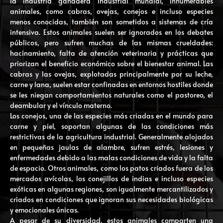
la industria ganadera industrial mundial, innumerables
animales, como cabras, ovejas, conejos e incluso especies
menos conocidas, también son sometidos a sistemas de cría
intensiva. Estos animales suelen ser ignorados en los debates
públicos, pero sufren muchas de las mismas crueldades:
hacinamiento, falta de atención veterinaria y prácticas que
priorizan el beneficio económico sobre el bienestar animal. Las
cabras y las ovejas, explotadas principalmente por su leche,
carne y lana, suelen estar confinadas en entornos hostiles donde
se les niegan comportamientos naturales como el pastoreo, el
deambular y el vínculo materno.
Los conejos, una de las especies más criadas en el mundo para
carne y piel, soportan algunas de las condiciones más
restrictivas de la agricultura industrial. Generalmente alojados
en pequeñas jaulas de alambre, sufren estrés, lesiones y
enfermedades debido a las malas condiciones de vida y la falta
de espacio. Otros animales, como los patos criados fuera de los
mercados avícolas, los conejillos de indias e incluso especies
exóticas en algunas regiones, son igualmente mercantilizados y
criados en condiciones que ignoran sus necesidades biológicas
y emocionales únicas.
A pesar de su diversidad, estos animales comparten una