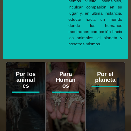
hemos vuelto insensibles,
inculcar compasión en su
lugar y, en última instancia,
educar hacia un mundo
donde los humanos
mostramos compasión hacia
los animales, el planeta y
nosotros mismos.
Por los
Para
Por el
animal
Human
planeta
es
os