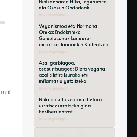
Ekoizpenaren Etika, Ingurumen
eta Osasun Ondorioak
Irakurri gehiago »
Veganismoa eta Hormona
Oreka: Endokriniko
Gaixotasunak Landare-
oinarriko Janariekin Kudeatzea
Irakurri gehiago »
Azal garbiagoa,
osasuntsuagoa: Dieta vegana
azal distiratsurako eta
inflamazio gutxitzeko
Irakurri gehiago »
Nola pasatu vegano dietara:
urratsez urratseko gida
hasiberrientzat
Irakurri gehiago »