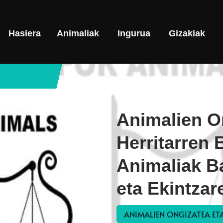
Hasiera
Animaliak
Ingurua
Gizakiak
Animalien O
Herritarren 
Animaliak B
eta Ekintzar
ANIMALIEN ONGIZATEA ETA