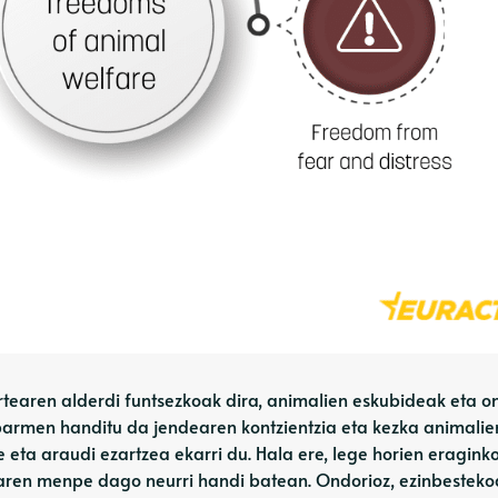
rtearen alderdi funtsezkoak dira, animalien eskubideak eta o
barmen handitu da jendearen kontzientzia eta kezka animalie
 eta araudi ezartzea ekarri du. Hala ere, lege horien eragink
unaren menpe dago neurri handi batean. Ondorioz, ezinbestek