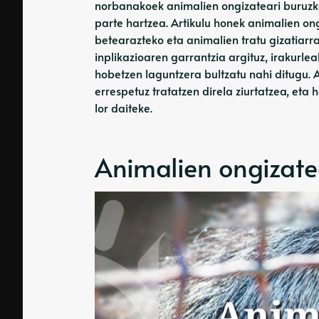
norbanakoek animalien ongizateari buruzko
parte hartzea. Artikulu honek animalien ong
betearazteko eta animalien tratu gizatiarra
inplikazioaren garrantzia argituz, irakurl
hobetzen laguntzera bultzatu nahi ditugu. 
errespetuz tratatzen direla ziurtatzea, eta
lor daiteke.
Animalien ongizate