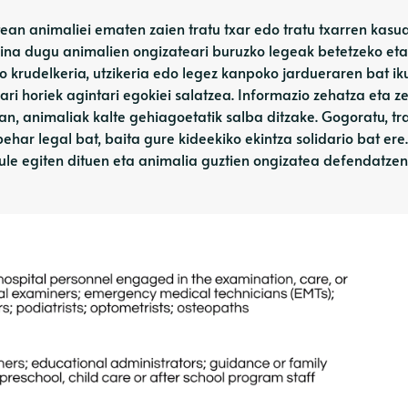
ean animaliei ematen zaien tratu txar edo tratu txarren kasu
gina dugu animalien ongizateari buruzko legeak betetzeko eta 
o krudelkeria, utzikeria edo legez kanpoko jardueraren bat ik
i horiek agintari egokiei salatzea. Informazio zehatza eta z
n, animaliak kalte gehiagoetatik salba ditzake. Gogoratu, tr
ehar legal bat, baita gure kideekiko ekintza solidario bat ere.
zule egiten dituen eta animalia guztien ongizatea defendatze