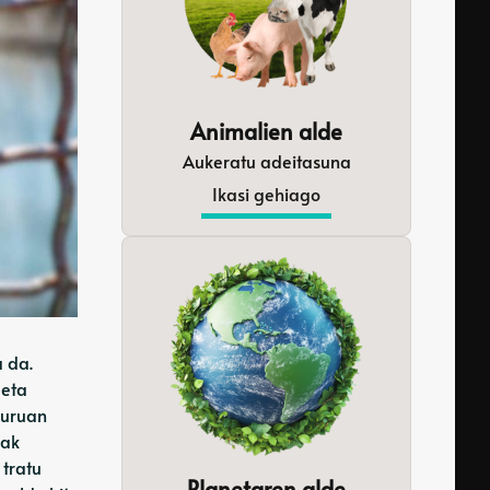
Animalien alde
Aukeratu adeitasuna
Ikasi gehiago
 da.
 eta
guruan
zak
tratu
Planetaren alde