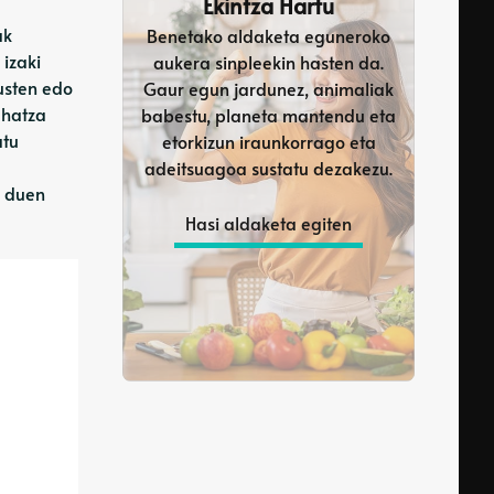
Ekintza Hartu
ak
Benetako aldaketa eguneroko
izaki
aukera sinpleekin hasten da.
usten edo
Gaur egun jardunez, animaliak
ehatza
babestu, planeta mantendu eta
atu
etorkizun iraunkorrago eta
adeitsuagoa sustatu dezakezu.
n duen
Hasi aldaketa egiten