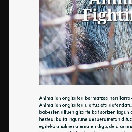
Animalien ongizatea bermatzea herritarrok
Animalien ongizatea ulertuz eta defendatuz
babesten dituen gizarte bat sortzen lagun
heztea, baita ingurune desberdinetan ditu
egiteko ahalmena ematen digu, dela anima