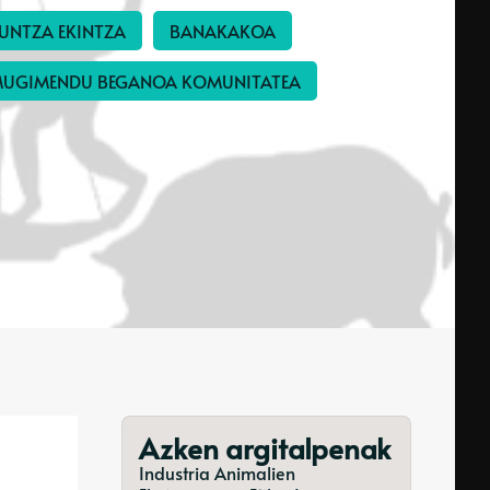
UNTZA EKINTZA
BANAKAKOA
UGIMENDU BEGANOA KOMUNITATEA
Azken argitalpenak
Industria Animalien