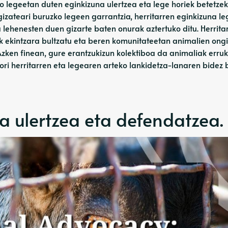
 legeetan duten eginkizuna ulertzea eta lege horiek betetzek
izateari buruzko legeen garrantzia, herritarren eginkizuna le
 lehenesten duen gizarte baten onurak aztertuko ditu. Herrita
eak ekintzara bultzatu eta beren komunitateetan animalien ong
Azken finean, gure erantzukizun kolektiboa da animaliak erruk
 hori herritarren eta legearen arteko lankidetza-lanaren bidez 
a ulertzea eta defendatzea.