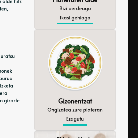
 alde hitz
Bizi berdeago
ten,
Ikasi gehiago
duratsu
 honek
lburua
izketa
kera
n gizarte
Gizonentzat
Ongizatea zure plateran
Ezagutu