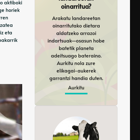
o aktiboki
oinarritua?
ge horiek
rren
Arakatu landareetan
izatea
oinarritutako dietara
iz eta
aldatzeko arrazoi
bakarrik
indartsuak—osasun hobe
batetik planeta
adeitsuago bateraino.
Aurkitu nola zure
elikagai-aukerek
garrantzi handia duten.
Aurkitu