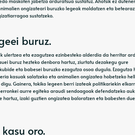
 edo maskoten jabetza arduratsua sustatuz. Ahotsik ez dutenen
animalien ongizateari buruzko legeak moldatzen eta betearaz
gizatiarragoa sustatzeko.
egeei buruz.
k ulertzea eta ezagutzea ezinbesteko alderdia da herritar ar
auei buruz hezteko denbora hartuz, ziurtatu dezakegu gure
skubide eta babesei buruzko ezagutza osoa dugula. Ezagutza
ikeria kasuak salatzeko eta animalien ongizatea hobetzeko he
u. Gainera, tokiko legeen berri izateak politikariekin elkarr
ta erronkei aurre egiteko araudi sendoagoak defendatzeko au
e hartuz, izaki guztien ongizatea baloratzen eta babesten due
 kasu oro.