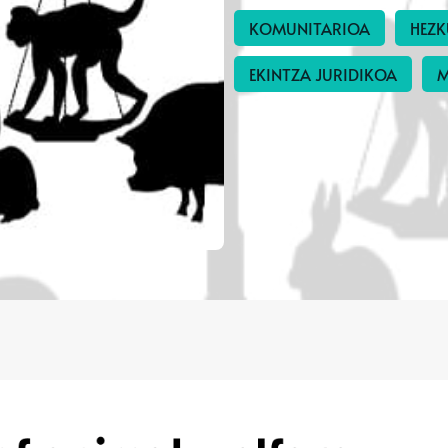
KOMUNITARIOA
HEZK
EKINTZA JURIDIKOA
M