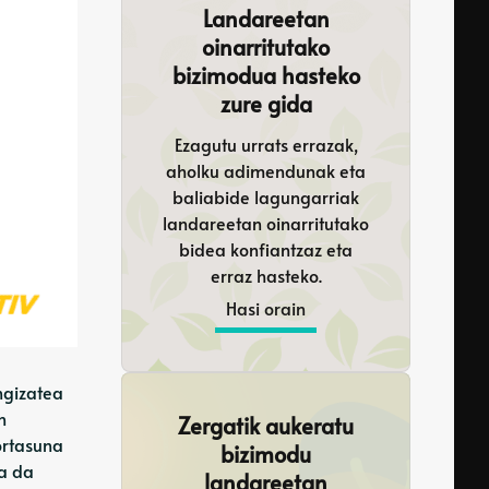
Landareetan
oinarritutako
bizimodua hasteko
zure gida
Ezagutu urrats errazak,
aholku adimendunak eta
baliabide lagungarriak
landareetan oinarritutako
bidea konfiantzaz eta
erraz hasteko.
Hasi orain
ngizatea
n
Zergatik aukeratu
ortasuna
bizimodu
oa da
landareetan