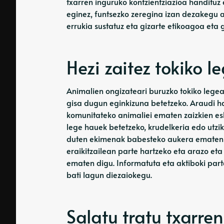
txarren inguruko kontzientziazioa handituz
eginez, funtsezko zeregina izan dezakegu 
errukia sustatuz eta gizarte etikoagoa eta 
Hezi zaitez tokiko l
Animalien ongizateari buruzko tokiko legea
gisa dugun eginkizuna betetzeko. Araudi h
komunitateko animaliei ematen zaizkien e
lege hauek betetzeko, krudelkeria edo utz
duten ekimenak babesteko aukera ematen dig
eraikitzailean parte hartzeko eta arazo e
ematen digu. Informatuta eta aktiboki part
bati lagun diezaiokegu.
Salatu tratu txarren