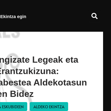
Ekintza egin
ngizate Legeak eta
Erantzukizuna:
abestea Aldekotasun
en Bidez
 ESKUBIDEEN
ALDEKO EKINTZA