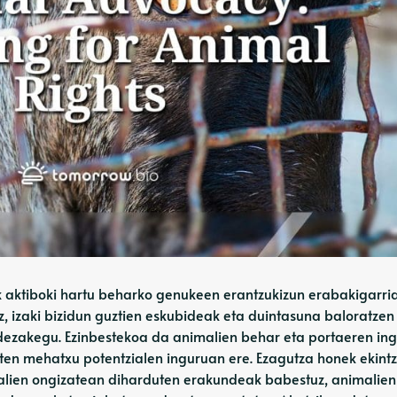
 aktiboki hartu beharko genukeen erantzukizun erabakigarria
, izaki bizidun guztien eskubideak eta duintasuna baloratzen
 dezakegu. Ezinbestekoa da animalien behar eta portaeren in
zten mehatxu potentzialen inguruan ere. Ezagutza honek ekint
lien ongizatean diharduten erakundeak babestuz, animalien 