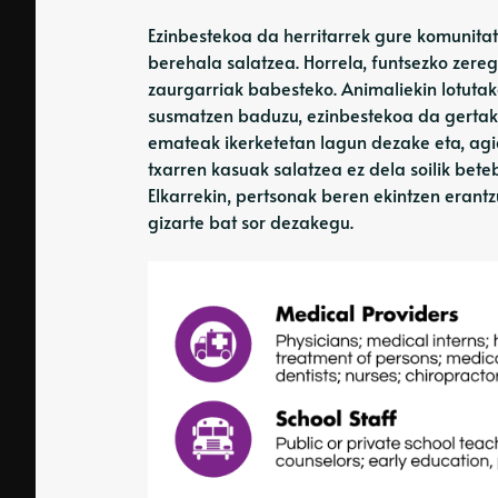
Ezinbestekoa da herritarrek gure komunitat
berehala salatzea. Horrela, funtsezko zere
zaurgarriak babesteko. Animaliekin lotutak
susmatzen baduzu, ezinbestekoa da gertakar
emateak ikerketetan lagun dezake eta, agia
txarren kasuak salatzea ez dela soilik beteb
Elkarrekin, pertsonak beren ekintzen erant
gizarte bat sor dezakegu.