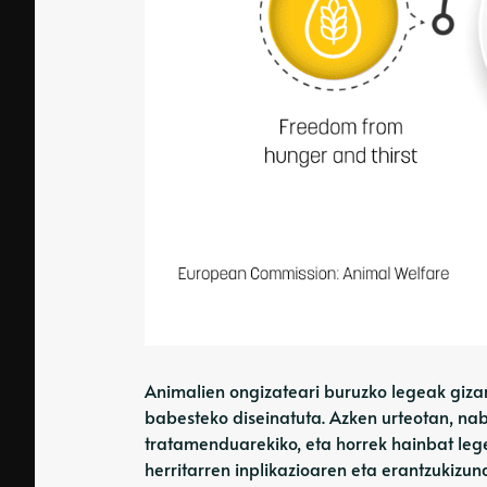
Animalien ongizateari buruzko legeak giza
babesteko diseinatuta. Azken urteotan, na
tratamenduarekiko, eta horrek hainbat lege
herritarren inplikazioaren eta erantzukiz