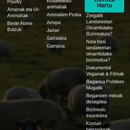
Krudelekiko
Poultry
Hartu
animaliak
Arrainak eta Ur-
Animalien Proba
Animaliak
Zergatik
Landareetan
Arropa
Beste Abere
Oinarritutako
Batzuk
Janari
Bizimodura?
Sarraskia
Nola hasi
Garraioa
landareetan
oinarritutako
bizimodua?
Dokumental
Veganak & Filmak
Beganoa Politiken
Mugatik
Beganoen mitoak
desegitea
Bizimodu
Iraunkorra
Kirolari
beganikoak