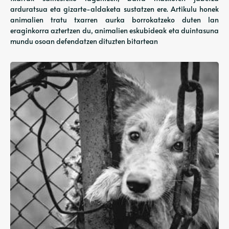
arduratsua eta gizarte-aldaketa sustatzen ere. Artikulu honek
animalien tratu txarren aurka borrokatzeko duten lan
eraginkorra aztertzen du, animalien eskubideak eta duintasuna
mundu osoan defendatzen dituzten bitartean