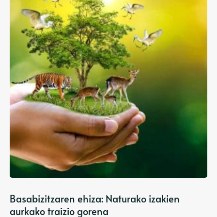
Basabizitzaren ehiza: Naturako izakien
aurkako traizio gorena