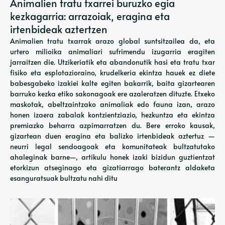
Animalien tratu txarrei buruzko egia
kezkagarria: arrazoiak, eragina eta
irtenbideak aztertzen
Animalien tratu txarrak arazo global suntsitzailea da, eta
urtero milioika animaliari sufrimendu izugarria eragiten
jarraitzen die. Utzikeriatik eta abandonutik hasi eta tratu txar
fisiko eta esplotazioraino, krudelkeria ekintza hauek ez diete
babesgabeko izakiei kalte egiten bakarrik, baita gizartearen
barruko kezka etiko sakonagoak ere azaleratzen dituzte. Etxeko
maskotak, abeltzaintzako animaliak edo fauna izan, arazo
honen izaera zabalak kontzientziazio, hezkuntza eta ekintza
premiazko beharra azpimarratzen du. Bere erroko kausak,
gizartean duen eragina eta balizko irtenbideak aztertuz —
neurri legal sendoagoak eta komunitateak bultzatutako
ahaleginak barne—, artikulu honek izaki bizidun guztientzat
etorkizun atseginago eta gizatiarrago baterantz aldaketa
esanguratsuak bultzatu nahi ditu