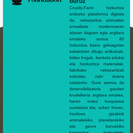
buruz
Cruelty.Farm hizkuntza
anitzeko plataforma digitala
da, nekazaritza animalien
errealitate modernoaren
atzean dagoen egia argitara
emateko sortua. 80
hizkuntza baino gehiagotan
eskaintzen ditugu artikuluak,
bideo frogak, ikerketa edukia
eta hezkuntza materialak,
fabrikako nekazaritzak
ezkutatu nahi duena
salatzeko. Gure asmoa da
desensibilizatuta gauden
krudelkeria argitara ematea,
haren ordez konpasioa
sustatzea eta, azken finean,
hezitzea gizakiok
animaliekiko, planetarekiko
eta geure buruekiko
konpasioa erakusteko