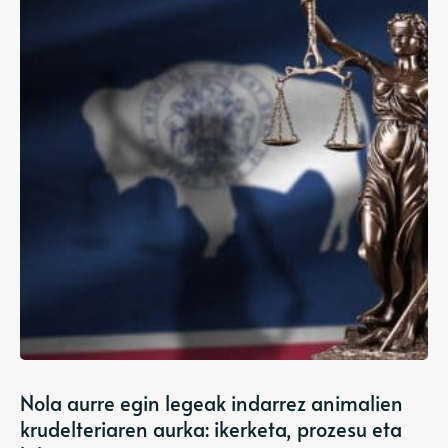
Nola aurre egin legeak indarrez animalien
krudelteriaren aurka: ikerketa, prozesu eta