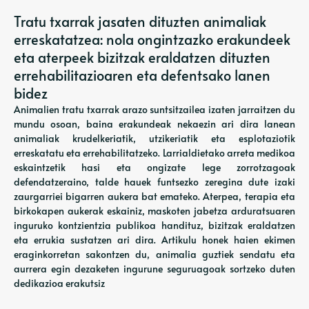
Tratu txarrak jasaten dituzten animaliak
erreskatatzea: nola ongintzazko erakundeek
eta aterpeek bizitzak eraldatzen dituzten
errehabilitazioaren eta defentsako lanen
bidez
Animalien tratu txarrak arazo suntsitzailea izaten jarraitzen du
mundu osoan, baina erakundeak nekaezin ari dira lanean
animaliak krudelkeriatik, utzikeriatik eta esplotaziotik
erreskatatu eta errehabilitatzeko. Larrialdietako arreta medikoa
eskaintzetik hasi eta ongizate lege zorrotzagoak
defendatzeraino, talde hauek funtsezko zeregina dute izaki
zaurgarriei bigarren aukera bat emateko. Aterpea, terapia eta
birkokapen aukerak eskainiz, maskoten jabetza arduratsuaren
inguruko kontzientzia publikoa handituz, bizitzak eraldatzen
eta errukia sustatzen ari dira. Artikulu honek haien ekimen
eraginkorretan sakontzen du, animalia guztiek sendatu eta
aurrera egin dezaketen ingurune seguruagoak sortzeko duten
dedikazioa erakutsiz