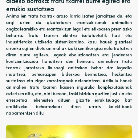
aldeko borroka: tratu txarrei aurre egitea eta
errukia sustatzea
Animalien tratu txarrak arazo larria izaten jarraitzen du, eta
argi uzten du gizateriaren erantzukizunak animalien
ongizatearekiko eta erantzukizun legal eta etikoaren premiazko
beharra. Tratu txarren ekintza isolatuetatik hasi eta
industrietako utzikeria sistemikoraino, kasu hauek gizarteei
erronka egiten diete animaliak izaki sentikor gisa nola tratatzen
diren aurre egiteko. Legeak eboluzionatzen eta jendearen
kontzientziazioa handitzen den heinean, animalien tratu
txarrak jorratzeko ikuspegi anitzekoa behar da: legedia
indartzea, betearazpen bidezkoa bermatzea, hezkuntza
sustatzea eta zigor zorrotzagoak defendatzea. Artikulu honek
animalien tratu txarren kasuen inguruko konplexutasunak
aztertzen ditu, eta, aldi berean, izaki bizidun guztien justizia eta
errespetua lehenesten dituen gizarte errukitsuago bat
eraikitzeko beharrezkoak diren urrats kolektiboak
nabarmentzen ditu