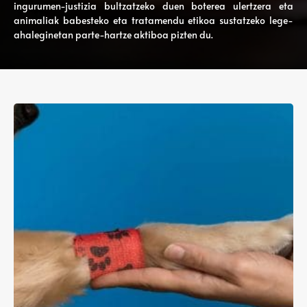
ingurumen-justizia bultzatzeko duen boterea ulertzera eta
animaliak babesteko eta tratamendu etikoa sustatzeko lege-
ahaleginetan parte-hartze aktiboa pizten du.