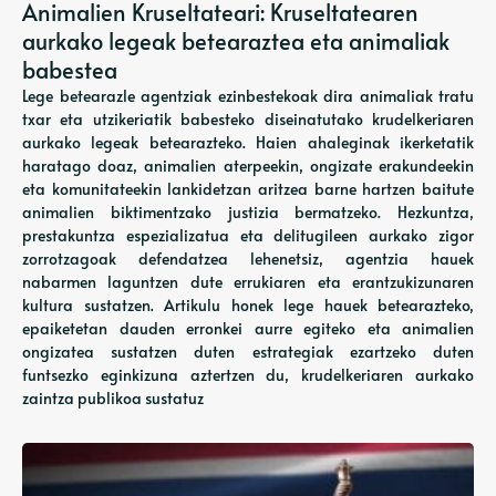
Animalien Kruseltateari: Kruseltatearen
aurkako legeak betearaztea eta animaliak
babestea
Lege betearazle agentziak ezinbestekoak dira animaliak tratu
txar eta utzikeriatik babesteko diseinatutako krudelkeriaren
aurkako legeak betearazteko. Haien ahaleginak ikerketatik
haratago doaz, animalien aterpeekin, ongizate erakundeekin
eta komunitateekin lankidetzan aritzea barne hartzen baitute
animalien biktimentzako justizia bermatzeko. Hezkuntza,
prestakuntza espezializatua eta delitugileen aurkako zigor
zorrotzagoak defendatzea lehenetsiz, agentzia hauek
nabarmen laguntzen dute errukiaren eta erantzukizunaren
kultura sustatzen. Artikulu honek lege hauek betearazteko,
epaiketetan dauden erronkei aurre egiteko eta animalien
ongizatea sustatzen duten estrategiak ezartzeko duten
funtsezko eginkizuna aztertzen du, krudelkeriaren aurkako
zaintza publikoa sustatuz