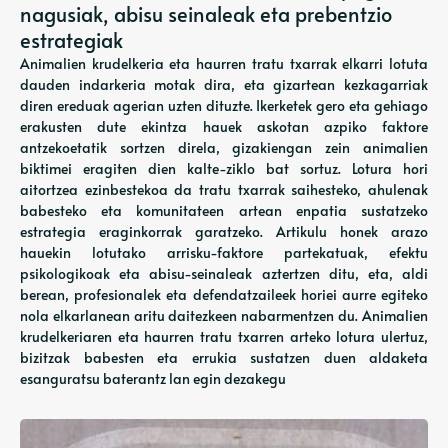
nagusiak, abisu seinaleak eta prebentzio
estrategiak
Animalien krudelkeria eta haurren tratu txarrak elkarri lotuta
dauden indarkeria motak dira, eta gizartean kezkagarriak
diren ereduak agerian uzten dituzte. Ikerketek gero eta gehiago
erakusten dute ekintza hauek askotan azpiko faktore
antzekoetatik sortzen direla, gizakiengan zein animalien
biktimei eragiten dien kalte-ziklo bat sortuz. Lotura hori
aitortzea ezinbestekoa da tratu txarrak saihesteko, ahulenak
babesteko eta komunitateen artean enpatia sustatzeko
estrategia eraginkorrak garatzeko. Artikulu honek arazo
hauekin lotutako arrisku-faktore partekatuak, efektu
psikologikoak eta abisu-seinaleak aztertzen ditu, eta, aldi
berean, profesionalek eta defendatzaileek horiei aurre egiteko
nola elkarlanean aritu daitezkeen nabarmentzen du. Animalien
krudelkeriaren eta haurren tratu txarren arteko lotura ulertuz,
bizitzak babesten eta errukia sustatzen duen aldaketa
esanguratsu baterantz lan egin dezakegu