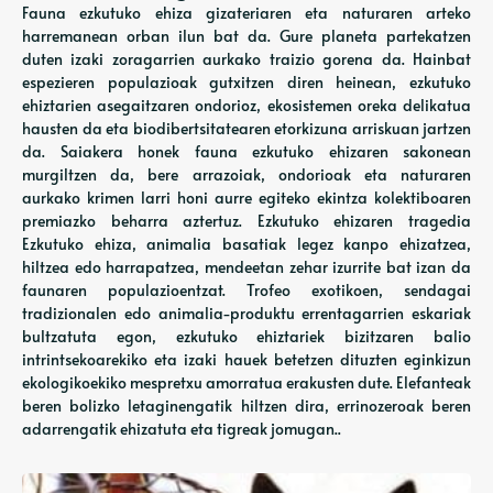
Fauna ezkutuko ehiza gizateriaren eta naturaren arteko
harremanean orban ilun bat da. Gure planeta partekatzen
duten izaki zoragarrien aurkako traizio gorena da. Hainbat
espezieren populazioak gutxitzen diren heinean, ezkutuko
ehiztarien asegaitzaren ondorioz, ekosistemen oreka delikatua
hausten da eta biodibertsitatearen etorkizuna arriskuan jartzen
da. Saiakera honek fauna ezkutuko ehizaren sakonean
murgiltzen da, bere arrazoiak, ondorioak eta naturaren
aurkako krimen larri honi aurre egiteko ekintza kolektiboaren
premiazko beharra aztertuz. Ezkutuko ehizaren tragedia
Ezkutuko ehiza, animalia basatiak legez kanpo ehizatzea,
hiltzea edo harrapatzea, mendeetan zehar izurrite bat izan da
faunaren populazioentzat. Trofeo exotikoen, sendagai
tradizionalen edo animalia-produktu errentagarrien eskariak
bultzatuta egon, ezkutuko ehiztariek bizitzaren balio
intrintsekoarekiko eta izaki hauek betetzen dituzten eginkizun
ekologikoekiko mespretxu amorratua erakusten dute. Elefanteak
beren bolizko letaginengatik hiltzen dira, errinozeroak beren
adarrengatik ehizatuta eta tigreak jomugan..