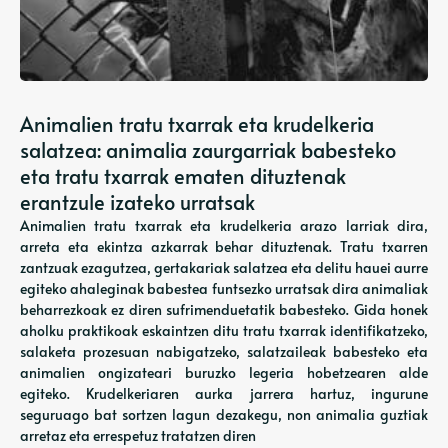
Animalien tratu txarrak eta krudelkeria
salatzea: animalia zaurgarriak babesteko
eta tratu txarrak ematen dituztenak
erantzule izateko urratsak
Animalien tratu txarrak eta krudelkeria arazo larriak dira,
arreta eta ekintza azkarrak behar dituztenak. Tratu txarren
zantzuak ezagutzea, gertakariak salatzea eta delitu hauei aurre
egiteko ahaleginak babestea funtsezko urratsak dira animaliak
beharrezkoak ez diren sufrimenduetatik babesteko. Gida honek
aholku praktikoak eskaintzen ditu tratu txarrak identifikatzeko,
salaketa prozesuan nabigatzeko, salatzaileak babesteko eta
animalien ongizateari buruzko legeria hobetzearen alde
egiteko. Krudelkeriaren aurka jarrera hartuz, ingurune
seguruago bat sortzen lagun dezakegu, non animalia guztiak
arretaz eta errespetuz tratatzen diren