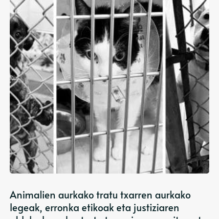
Animalien aurkako tratu txarren aurkako
legeak, erronka etikoak eta justiziaren