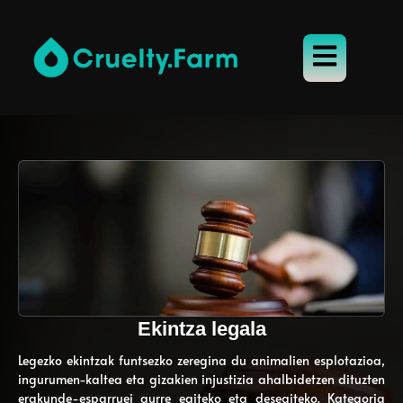
Ekintza legala
Legezko ekintzak funtsezko zeregina du animalien esplotazioa,
ingurumen-kaltea eta gizakien injustizia ahalbidetzen dituzten
erakunde-esparruei aurre egiteko eta desegiteko. Kategoria