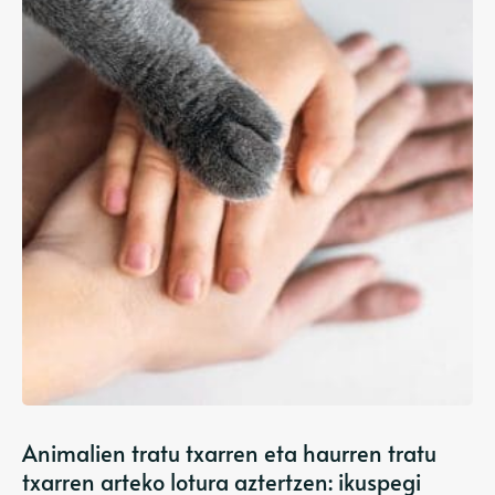
Animalien tratu txarren eta haurren tratu
txarren arteko lotura aztertzen: ikuspegi