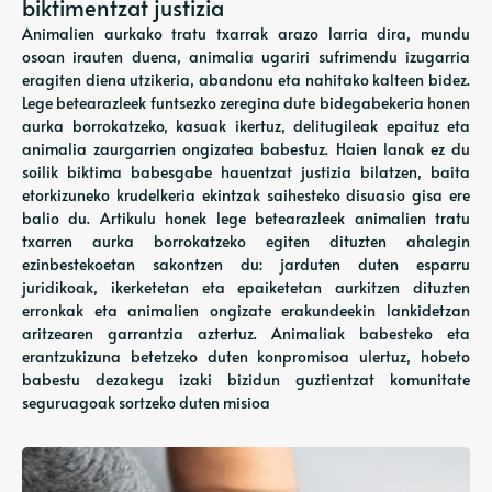
biktimentzat justizia
Animalien aurkako tratu txarrak arazo larria dira, mundu
osoan irauten duena, animalia ugariri sufrimendu izugarria
eragiten diena utzikeria, abandonu eta nahitako kalteen bidez.
Lege betearazleek funtsezko zeregina dute bidegabekeria honen
aurka borrokatzeko, kasuak ikertuz, delitugileak epaituz eta
animalia zaurgarrien ongizatea babestuz. Haien lanak ez du
soilik biktima babesgabe hauentzat justizia bilatzen, baita
etorkizuneko krudelkeria ekintzak saihesteko disuasio gisa ere
balio du. Artikulu honek lege betearazleek animalien tratu
txarren aurka borrokatzeko egiten dituzten ahalegin
ezinbestekoetan sakontzen du: jarduten duten esparru
juridikoak, ikerketetan eta epaiketetan aurkitzen dituzten
erronkak eta animalien ongizate erakundeekin lankidetzan
aritzearen garrantzia aztertuz. Animaliak babesteko eta
erantzukizuna betetzeko duten konpromisoa ulertuz, hobeto
babestu dezakegu izaki bizidun guztientzat komunitate
seguruagoak sortzeko duten misioa