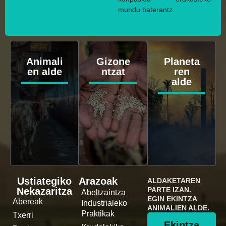
mundu baterantz.
Animali
Gizone
Planeta
en alde
ntzat
ren
alde
Ustiategiko
Arazoak
ALDAKETAREN
Nekazaritza
PARTE IZAN.
Abeltzaintza
EGIN EKINTZA
Abereak
Industrialeko
ANIMALIEN ALDE.
Praktikak
Txerri
Ekintza