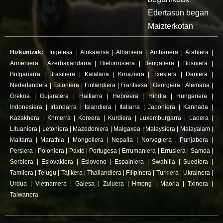
Edertasun began
Maizterkotan
Hizkuntzak:
Ingelesa
|
Afrikaansa
|
Albaniera
|
Amhariera
|
Arabiera
|
Armeniera
|
Azerbaijandarra
|
Bielorrusiera
|
Bengaliera
|
Bosniera
|
Bulgariarra
|
Brasiliera
|
Katalana
|
Kroaziera
|
Txekiera
|
Daniera
|
Nederlandera
|
Estoniera
|
Finlandiera
|
Frantsesa
|
Georgiera
|
Alemana
|
Grekoa
|
Gujaratera
|
Haitiarra
|
Hebreera
|
Hindia
|
Hungariera
|
Indonesiera
|
Irlandarra
|
Islandiera
|
Italiarra
|
Japoniera
|
Kannada
|
Kazakhera
|
Khmerra
|
Koreera
|
Kurdiera
|
Luxemburgarra
|
Laoera
|
Lituaniera
|
Letoniera
|
Mazedoniera
|
Malgaxea
|
Malaysiera
|
Malayalam
|
Maltarra
|
Marathia
|
Mongoliera
|
Nepalia
|
Norvegiera
|
Punjabera
|
Persiera
|
Poloniera
|
Paxto
|
Portugesa
|
Errumaniera
|
Errusiera
|
Samoa
|
Serbiera
|
Eslovakiera
|
Esloveno
|
Espainiera
|
Swahilia
|
Suediera
|
Tamilera
|
Telugu
|
Tajikera
|
Thailandiera
|
Filipinera
|
Turkiera
|
Ukrainera
|
Urdua
|
Vietnamera
|
Galesa
|
Zuluera
|
Hmong
|
Maoria
|
Txinera
|
Taiwanera