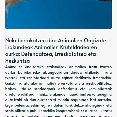
Nola borrokatzen dira Animalien Ongizate
Erakundeak Animalien Kruteldadearen
aurka: Defendatzea, Erreskatatzea eta
Hezkuntza
Animalien ongizateko erakundeak animalien tratu txarren
aurka borrokatzeko abangoardian daude, utzikeria, tratu
txarrak eta esplotazioari aurre eginez dedikazio irmoarekin.
Gaizki tratatutako animaliak erreskatatu eta errehabilitatuz,
babes juridiko sendoagoak defendatuz eta komunitateak
arreta errukitsuan heziz, erakunde hauek funtsezko zeregina
dute izaki bizidun guztientzat mundu seguruago bat sortzeko.
Lege betearazleekin egiten duten lankidetza-ahaleginak eta
sentsibilizazio publikoarekiko konpromisoak ez dute soilik tratu
txarrak saihesteko laguntzen, baita maskoten jabetza