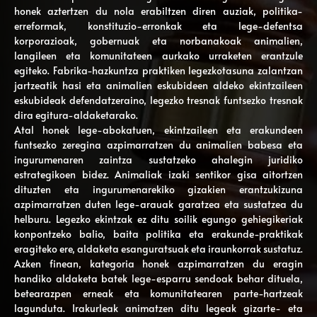
honek aztertzen du nola erabiltzen diren auziak, politika-
erreformak, konstituzio-erronkak eta lege-defentsa
korporazioak, gobernuak eta norbanakoak animalien,
langileen eta komunitateen aurkako urraketen erantzule
egiteko. Fabrika-hazkuntza praktiken legezkotasuna zalantzan
jartzeatik hasi eta animalien eskubideen aldeko ekintzaileen
eskubideak defendatzeraino, legezko tresnak funtsezko tresnak
dira egitura-aldaketarako.
Atal honek lege-abokatuen, ekintzaileen eta erakundeen
funtsezko zeregina azpimarratzen du animalien babesa eta
ingurumenaren zaintza sustatzeko ahalegin juridiko
estrategikoen bidez. Animaliak izaki sentikor gisa aitortzen
dituzten eta ingurumenarekiko gizakien erantzukizuna
azpimarratzen duten lege-arauak garatzea eta sustatzea du
helburu. Legezko ekintzak ez ditu soilik egungo gehiegikeriak
konpontzeko balio, baita politika eta erakunde-praktikak
eragiteko ere, aldaketa esanguratsuak eta iraunkorrak sustatuz.
Azken finean, kategoria honek azpimarratzen du eragin
handiko aldaketa batek lege-esparru sendoak behar dituela,
betearazpen erneak eta komunitatearen parte-hartzeak
lagunduta. Irakurleak animatzen ditu legeak gizarte- eta