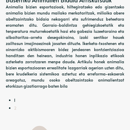
Baserriko Animalien Bidaia Arriskutsuak
Animalia bizien esportazioak, hiltegiratzeko edo gizentzeko
animalia bizien mundu mailako merkataritzak, milioika abere
abeltzaintzako bidaia nekagarri eta sufrimenduz beteetara
eramaten ditu. Garraio-baldintza gehiegizkoetatik eta
tenperatura muturrekoetatik hasi eta gabezia luzeetaraino eta
albaitaritza-arreta desegokiraino, izaki sentikor hauek
zailtasun imajinaezinak jasaten dituzte. Ikerketa-txostenen eta
oinarrizko aktibismoaren bidez jendearen kontzientziazioa
handitzen den heinean, industria honen inplikazio etikoak
azterketa zorrotzaren menpe daude. Artikulu honek animalia
bizien esportazioaren errealitate lazgarriak agerian uzten ditu,
bere krudelkeria sistemikoa aztertuz eta erreforma-eskaerak
areagotuz, mundu osoko abeltzaintzako animalientzat
etorkizun gizatiarrago baten bila
1
2