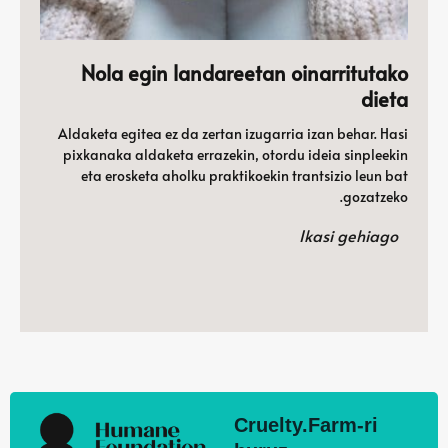
Nola egin landareetan oinarritutako
dieta
Aldaketa egitea ez da zertan izugarria izan behar. Hasi
pixkanaka aldaketa errazekin, otordu ideia sinpleekin
eta erosketa aholku praktikoekin trantsizio leun bat
gozatzeko.
Ikasi gehiago
Cruelty.Farm-ri