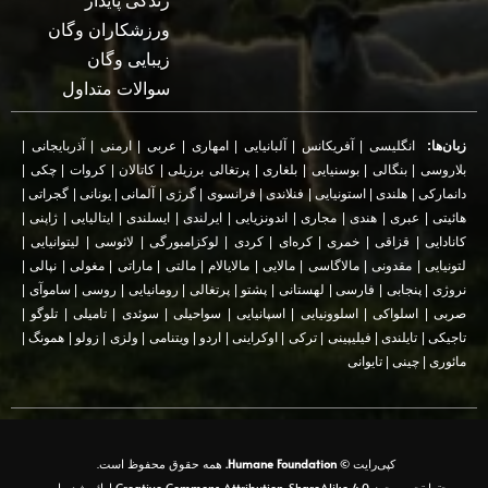
زندگی پایدار
ورزشکاران وگان
زیبایی وگان
سوالات متداول
زبان‌ها:
انگلیسی
|
آفریکانس
|
آلبانیایی
|
امهاری
|
عربی
|
ارمنی
|
آذربایجانی
|
بلاروسی
|
بنگالی
|
بوسنیایی
|
بلغاری
|
پرتغالی برزیلی
|
کاتالان
|
کروات
|
چکی
|
دانمارکی
|
هلندی
|
استونیایی
|
فنلاندی
|
فرانسوی
|
گرژی
|
آلمانی
|
یونانی
|
گجراتی
|
هائیتی
|
عبری
|
هندی
|
مجاری
|
اندونزیایی
|
ایرلندی
|
ایسلندی
|
ایتالیایی
|
ژاپنی
|
کانادایی
|
قزاقی
|
خمری
|
کره‌ای
|
کردی
|
لوکزامبورگی
|
لائوسی
|
لیتوانیایی
|
لتونیایی
|
مقدونی
|
مالاگاسی
|
مالایی
|
مالایالام
|
مالتی
|
ماراتی
|
مغولی
|
نپالی
|
نروژی
|
پنجابی
|
فارسی
|
لهستانی
|
پشتو
|
پرتغالی
|
رومانیایی
|
روسی
|
ساموآی
|
صربی
|
اسلواکی
|
اسلوونیایی
|
اسپانیایی
|
سواحیلی
|
سوئدی
|
تامیلی
|
تلوگو
|
تاجیکی
|
تایلندی
|
فیلیپینی
|
ترکی
|
اوکراینی
|
اردو
|
ویتنامی
|
ولزی
|
زولو
|
همونگ
|
مائوری
|
چینی
|
تایوانی
کپی‌رایت ©
Humane Foundation.
همه حقوق محفوظ است.
محتوا تحت مجوز Creative Commons Attribution-ShareAlike 4.0 ارائه شده است.