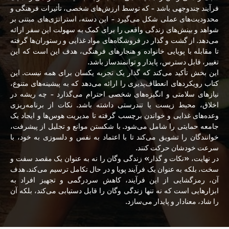
فرآیند چندوجهی باشد - که توسط ارزش‌های شخصی، تأثیرات فرهنگی و
محدودیت‌های عملی شکل می‌گیرد - این دسته، استراتژی‌های مبتنی بر
شواهد و بینش‌های زندگی واقعی را برای کمک به سهولت این سفر ارائه
می‌دهد. از گشت و گذار در فروشگاه‌های مواد غذایی و رستوران‌ها گرفته
تا مقابله با پویایی خانواده و هنجارهای فرهنگی، هدف این است که این
تغییر، قابل دسترس، پایدار و توانمندساز باشد.
این بخش تأکید می‌کند که گذار یک تجربه یکسان برای همه نیست. این
کتاب رویکردهای انعطاف‌پذیری را ارائه می‌دهد که به پیشینه‌های متنوع،
نیازهای سلامتی و انگیزه‌های شخصی احترام می‌گذارد - چه ریشه در
اخلاق، محیط زیست یا تندرستی داشته باشد. نکات از برنامه‌ریزی
وعده‌های غذایی و خواندن برچسب گرفته تا مدیریت هوس‌ها و ایجاد یک
جامعه حمایتی را شامل می‌شود. با شکستن موانع و تجلیل از پیشرفت،
خوانندگان را تشویق می‌کند تا با اعتماد به نفس و دلسوزی به خود، با
سرعت خودشان حرکت کنند.
در نهایت، «نکات و گذار» زندگی وگان را نه به عنوان یک مقصد سفت و
سخت، بلکه به عنوان یک فرآیند پویا و در حال تکامل ترسیم می‌کند. هدف
آن، رمزگشایی از این فرآیند، کاهش سردرگمی و تجهیز افراد به
ابزارهایی است که نه تنها زندگی وگان را قابل دستیابی می‌کند، بلکه آن
را شاد، معنادار و پایدار می‌سازد.