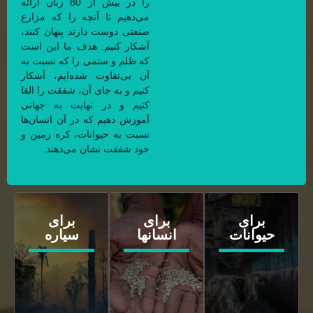
را در بیش از 80 زبان ارائه
می‌دهیم تا آنچه را که مزارع
صنعتی دوست دارند پنهان کنند،
آشکار کنیم. هدف ما این است
که ظلم و ستمی را که نسبت به
آن بی‌تفاوت شده‌ایم، آشکار
کنیم و به جای آن، شفقت را القا
کنیم و در نهایت به جهانی
آموزش دهیم که در آن انسان‌ها
نسبت به حیوانات، کره زمین و
خود شفقت نشان می‌دهند.
برای
برای
برای
حیوانات
انسانها
سیاره