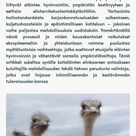
liittyvät eläinten hyvinvointiin, ympäristön kestävyyteen ja
eettisiin elintarviketuotantokäytäntöihin. Varhaisista
hoitostandardeista karjankasvatusalueiden sulkemiseen,
kuljetushaasteisiin ja epäinhimilliseen kohteluun – jokainen
vaihe paljastaa mahdollisuuksia uudistuksiin. Ymmärtämällä
nämä prosessit ja niiden kauaskantoiset vaikutukset
ekosysteemeihin ja yhteiskuntaan voimme puolustaa
myötätuntoisia vaihtoehtoja, jotka asettavat etusijalle eläinten
hyvinvoinnin ja vähentävät samalla ympäristöhaittoja. Tämä
artikkeli sukeltaa syvälle kotieläinten elinkaareen antaakseen
kuluttajille mahdollisuuden tehdä tietoon perustuvia valintoja,
jotka ovat linjassa inhimillisemmän ja kestävämmän
tulevaisuuden kanssa