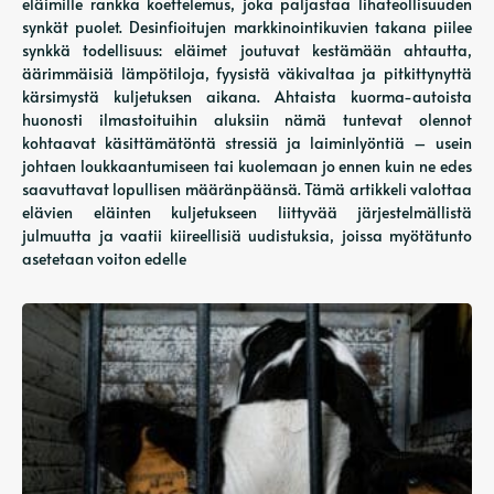
eläimille rankka koettelemus, joka paljastaa lihateollisuuden
synkät puolet. Desinfioitujen markkinointikuvien takana piilee
synkkä todellisuus: eläimet joutuvat kestämään ahtautta,
äärimmäisiä lämpötiloja, fyysistä väkivaltaa ja pitkittynyttä
kärsimystä kuljetuksen aikana. Ahtaista kuorma-autoista
huonosti ilmastoituihin aluksiin nämä tuntevat olennot
kohtaavat käsittämätöntä stressiä ja laiminlyöntiä – usein
johtaen loukkaantumiseen tai kuolemaan jo ennen kuin ne edes
saavuttavat lopullisen määränpäänsä. Tämä artikkeli valottaa
elävien eläinten kuljetukseen liittyvää järjestelmällistä
julmuutta ja vaatii kiireellisiä uudistuksia, joissa myötätunto
asetetaan voiton edelle