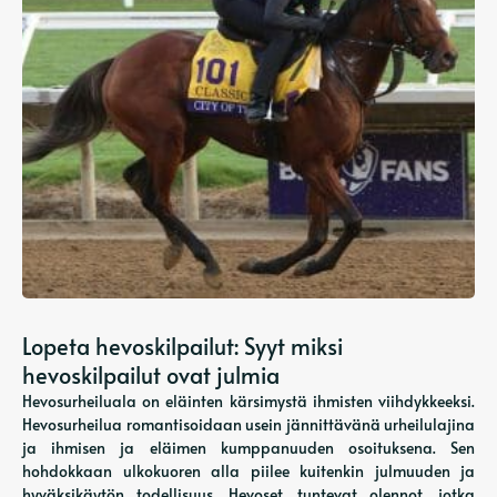
Lopeta hevoskilpailut: Syyt miksi
hevoskilpailut ovat julmia
Hevosurheiluala on eläinten kärsimystä ihmisten viihdykkeeksi.
Hevosurheilua romantisoidaan usein jännittävänä urheilulajina
ja ihmisen ja eläimen kumppanuuden osoituksena. Sen
hohdokkaan ulkokuoren alla piilee kuitenkin julmuuden ja
hyväksikäytön todellisuus. Hevoset, tuntevat olennot, jotka