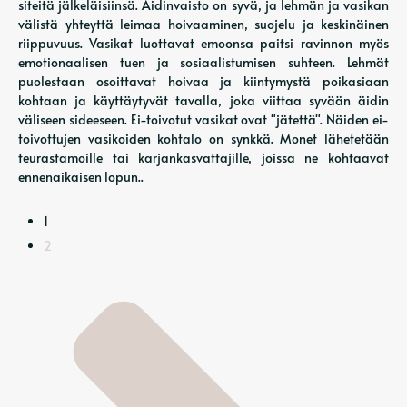
siteitä jälkeläisiinsä. Äidinvaisto on syvä, ja lehmän ja vasikan
välistä yhteyttä leimaa hoivaaminen, suojelu ja keskinäinen
riippuvuus. Vasikat luottavat emoonsa paitsi ravinnon myös
emotionaalisen tuen ja sosiaalistumisen suhteen. Lehmät
puolestaan ​​osoittavat hoivaa ja kiintymystä poikasiaan
kohtaan ja käyttäytyvät tavalla, joka viittaa syvään äidin
väliseen sideeseen. Ei-toivotut vasikat ovat "jätettä". Näiden ei-
toivottujen vasikoiden kohtalo on synkkä. Monet lähetetään
teurastamoille tai karjankasvattajille, joissa ne kohtaavat
ennenaikaisen lopun..
1
2