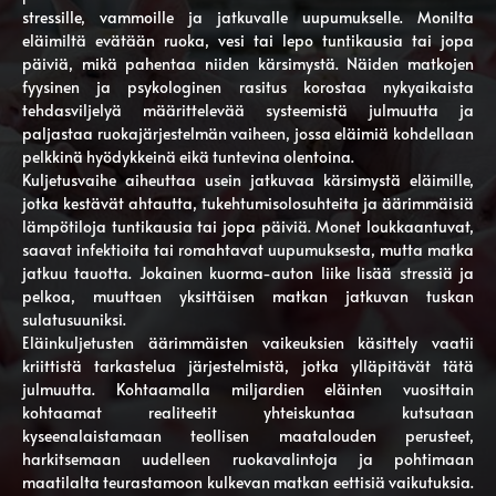
stressille, vammoille ja jatkuvalle uupumukselle. Monilta
eläimiltä evätään ruoka, vesi tai lepo tuntikausia tai jopa
päiviä, mikä pahentaa niiden kärsimystä. Näiden matkojen
fyysinen ja psykologinen rasitus korostaa nykyaikaista
tehdasviljelyä määrittelevää systeemistä julmuutta ja
paljastaa ruokajärjestelmän vaiheen, jossa eläimiä kohdellaan
pelkkinä hyödykkeinä eikä tuntevina olentoina.
Kuljetusvaihe aiheuttaa usein jatkuvaa kärsimystä eläimille,
jotka kestävät ahtautta, tukehtumisolosuhteita ja äärimmäisiä
lämpötiloja tuntikausia tai jopa päiviä. Monet loukkaantuvat,
saavat infektioita tai romahtavat uupumuksesta, mutta matka
jatkuu tauotta. Jokainen kuorma-auton liike lisää stressiä ja
pelkoa, muuttaen yksittäisen matkan jatkuvan tuskan
sulatusuuniksi.
Eläinkuljetusten äärimmäisten vaikeuksien käsittely vaatii
kriittistä tarkastelua järjestelmistä, jotka ylläpitävät tätä
julmuutta. Kohtaamalla miljardien eläinten vuosittain
kohtaamat realiteetit yhteiskuntaa kutsutaan
kyseenalaistamaan teollisen maatalouden perusteet,
harkitsemaan uudelleen ruokavalintoja ja pohtimaan
maatilalta teurastamoon kulkevan matkan eettisiä vaikutuksia.