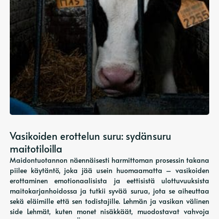
Vasikoiden erottelun suru: sydänsuru
maitotiloilla
Maidontuotannon näennäisesti harmittoman prosessin takana
piilee käytäntö, joka jää usein huomaamatta – vasikoiden
erottaminen emotionaalisista ja eettisistä ulottuvuuksista
maitokarjanhoidossa ja tutkii syvää surua, jota se aiheuttaa
sekä eläimille että sen todistajille. Lehmän ja vasikan välinen
side Lehmät, kuten monet nisäkkäät, muodostavat vahvoja