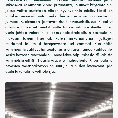
kykenevät kokemaan kipua ja tunteita, joutuvat käytäntöihin,
joissa voitto asetetaan niiden hyvinvoinnin edelle. Tässä on
joitakin keskeisiä syitä, miksi hevosurheilu on luonnostaan ​​
julmaa: Kuolemaan johtavat riskit hevosurheilussa Kilpailut
altistavat hevoset merkittäville loukkaantumisriskeille, mikä
usein johtaa vakaviin ja joskus katastrofaalisiin seurauksiin,
mukaan lukien traumat, kuten niskamurtumat, jalkojen
murtumat tai muut hengenvaaralliset vammat. Kun näitä
vammoja tapahtuu, hätäeutanasia on usein ainoa vaihtoehto,
koska hevosen anatomian luonne tekee toipumisesta tällaisista
vammoista erittäin haastavaa, ellei mahdotonta. Kilpailualalla
hevosten todennäköisyys on suuri, sillä niiden hyvinvointi jää
usein taka-alalle voittojen ja..