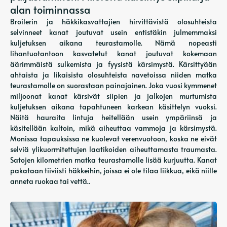
alan toiminnassa
Broilerin ja häkkikasvattajien hirvittävistä olosuhteista
selvinneet kanat joutuvat usein entistäkin julmemmaksi
kuljetuksen aikana teurastamolle. Nämä nopeasti
lihantuotantoon kasvatetut kanat joutuvat kokemaan
äärimmäistä sulkemista ja fyysistä kärsimystä. Kärsittyään
ahtaista ja likaisista olosuhteista navetoissa niiden matka
teurastamolle on suorastaan ​​painajainen. Joka vuosi kymmenet
miljoonat kanat kärsivät siipien ja jalkojen murtumista
kuljetuksen aikana tapahtuneen karkean käsittelyn vuoksi.
Näitä hauraita lintuja heitellään usein ympäriinsä ja
käsitellään kaltoin, mikä aiheuttaa vammoja ja kärsimystä.
Monissa tapauksissa ne kuolevat verenvuotoon, koska ne eivät
selviä ylikuormitettujen laatikoiden aiheuttamasta traumasta.
Satojen kilometrien matka teurastamolle lisää kurjuutta. Kanat
pakataan tiiviisti häkkeihin, joissa ei ole tilaa liikkua, eikä niille
anneta ruokaa tai vettä..