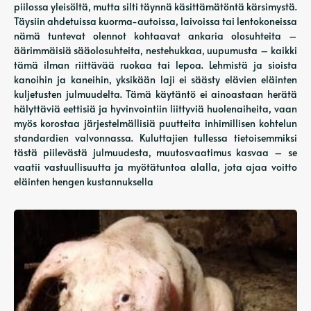
piilossa yleisöltä, mutta silti täynnä käsittämätöntä kärsimystä.
Täysiin ahdetuissa kuorma-autoissa, laivoissa tai lentokoneissa
nämä tuntevat olennot kohtaavat ankaria olosuhteita –
äärimmäisiä sääolosuhteita, nestehukkaa, uupumusta – kaikki
tämä ilman riittävää ruokaa tai lepoa. Lehmistä ja sioista
kanoihin ja kaneihin, yksikään laji ei säästy elävien eläinten
kuljetusten julmuudelta. Tämä käytäntö ei ainoastaan ​​herätä
hälyttäviä eettisiä ja hyvinvointiin liittyviä huolenaiheita, vaan
myös korostaa järjestelmällisiä puutteita inhimillisen kohtelun
standardien valvonnassa. Kuluttajien tullessa tietoisemmiksi
tästä piilevästä julmuudesta, muutosvaatimus kasvaa – se
vaatii vastuullisuutta ja myötätuntoa alalla, jota ajaa voitto
eläinten hengen kustannuksella