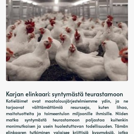
Karjan elinkaari: syntymästä teurastamoon
Kotieläimet ovat maatalousjärjestelmiemme ydin, ja ne
tarjoavat välttämättömiä resursseja, kuten lihaa,
maitotuotteita ja toimeentulon miljoonille ihmisille. Niiden
matka syntymästä teurastamoon paljastaa kuitenkin
monimutkaisen ja usein huolestuttavan todellisuuden. Tämän
elinkaaren tutkiminen valaisee kriittisiä kysymyksiä, jotka