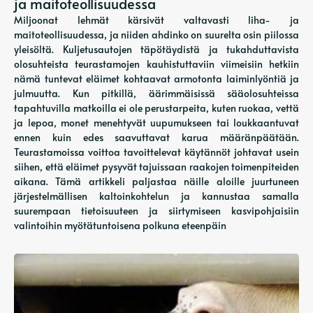
ja maitoteollisuudessa
Miljoonat lehmät kärsivät valtavasti liha- ja
maitoteollisuudessa, ja niiden ahdinko on suurelta osin piilossa
yleisöltä. Kuljetusautojen täpötäydistä ja tukahduttavista
olosuhteista teurastamojen kauhistuttaviin viimeisiin hetkiin
nämä tuntevat eläimet kohtaavat armotonta laiminlyöntiä ja
julmuutta. Kun pitkillä, äärimmäisissä sääolosuhteissa
tapahtuvilla matkoilla ei ole perustarpeita, kuten ruokaa, vettä
ja lepoa, monet menehtyvät uupumukseen tai loukkaantuvat
ennen kuin edes saavuttavat karua määränpäätään.
Teurastamoissa voittoa tavoittelevat käytännöt johtavat usein
siihen, että eläimet pysyvät tajuissaan raakojen toimenpiteiden
aikana. Tämä artikkeli paljastaa näille aloille juurtuneen
järjestelmällisen kaltoinkohtelun ja kannustaa samalla
suurempaan tietoisuuteen ja siirtymiseen kasvipohjaisiin
valintoihin myötätuntoisena polkuna eteenpäin