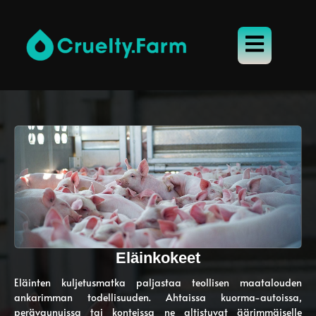
Eläinkokeet
Eläinten kuljetusmatka paljastaa teollisen maatalouden
ankarimman todellisuuden. Ahtaissa kuorma-autoissa,
perävaunuissa tai konteissa ne altistuvat äärimmäiselle