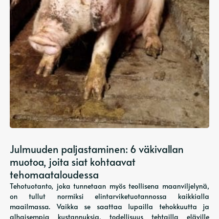
Julmuuden paljastaminen: 6 väkivallan
muotoa, joita siat kohtaavat
tehomaataloudessa
Tehotuotanto, joka tunnetaan myös teollisena maanviljelynä,
on tullut normiksi elintarviketuotannossa kaikkialla
maailmassa. Vaikka se saattaa lupailla tehokkuutta ja
alhaisempia kustannuksia, todellisuus tehtailla eläville