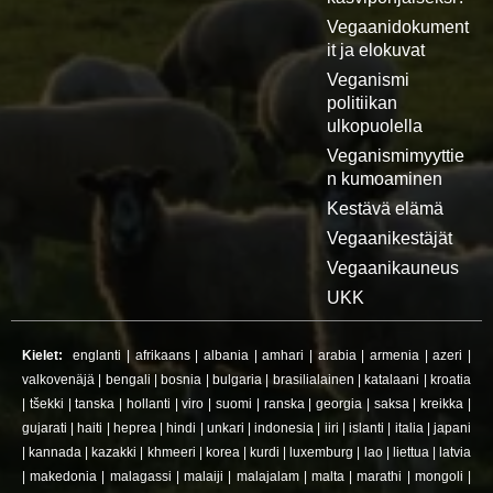
Vegaanidokument
it ja elokuvat
Veganismi
politiikan
ulkopuolella
Veganismimyyttie
n kumoaminen
Kestävä elämä
Vegaanikestäjät
Vegaanikauneus
UKK
Kielet:
englanti
|
afrikaans
|
albania
|
amhari
|
arabia
|
armenia
|
azeri
|
valkovenäjä
|
bengali
|
bosnia
|
bulgaria
|
brasilialainen
|
katalaani
|
kroatia
|
tšekki
|
tanska
|
hollanti
|
viro
|
suomi
|
ranska
|
georgia
|
saksa
|
kreikka
|
gujarati
|
haiti
|
heprea
|
hindi
|
unkari
|
indonesia
|
iiri
|
islanti
|
italia
|
japani
|
kannada
|
kazakki
|
khmeeri
|
korea
|
kurdi
|
luxemburg
|
lao
|
liettua
|
latvia
|
makedonia
|
malagassi
|
malaiji
|
malajalam
|
malta
|
marathi
|
mongoli
|