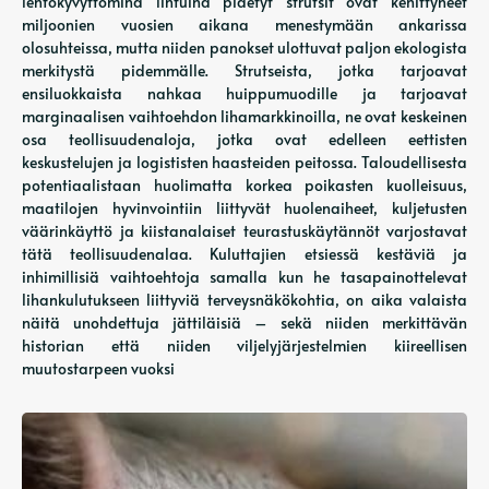
lentokyvyttöminä lintuina pidetyt strutsit ovat kehittyneet
miljoonien vuosien aikana menestymään ankarissa
olosuhteissa, mutta niiden panokset ulottuvat paljon ekologista
merkitystä pidemmälle. Strutseista, jotka tarjoavat
ensiluokkaista nahkaa huippumuodille ja tarjoavat
marginaalisen vaihtoehdon lihamarkkinoilla, ne ovat keskeinen
osa teollisuudenaloja, jotka ovat edelleen eettisten
keskustelujen ja logististen haasteiden peitossa. Taloudellisesta
potentiaalistaan ​​huolimatta korkea poikasten kuolleisuus,
maatilojen hyvinvointiin liittyvät huolenaiheet, kuljetusten
väärinkäyttö ja kiistanalaiset teurastuskäytännöt varjostavat
tätä teollisuudenalaa. Kuluttajien etsiessä kestäviä ja
inhimillisiä vaihtoehtoja samalla kun he tasapainottelevat
lihankulutukseen liittyviä terveysnäkökohtia, on aika valaista
näitä unohdettuja jättiläisiä – sekä niiden merkittävän
historian että niiden viljelyjärjestelmien kiireellisen
muutostarpeen vuoksi