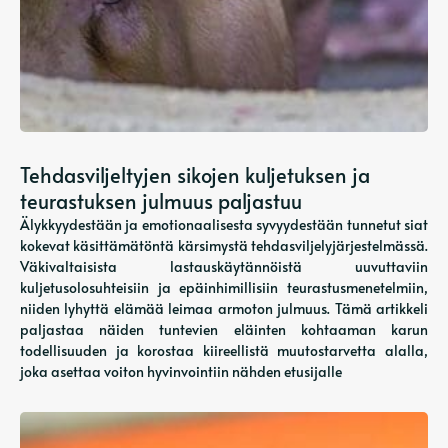
Tehdasviljeltyjen sikojen kuljetuksen ja
teurastuksen julmuus paljastuu
Älykkyydestään ja emotionaalisesta syvyydestään tunnetut siat
kokevat käsittämätöntä kärsimystä tehdasviljelyjärjestelmässä.
Väkivaltaisista lastauskäytännöistä uuvuttaviin
kuljetusolosuhteisiin ja epäinhimillisiin teurastusmenetelmiin,
niiden lyhyttä elämää leimaa armoton julmuus. Tämä artikkeli
paljastaa näiden tuntevien eläinten kohtaaman karun
todellisuuden ja korostaa kiireellistä muutostarvetta alalla,
joka asettaa voiton hyvinvointiin nähden etusijalle