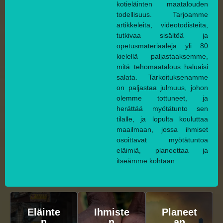
kotieläinten maatalouden
todellisuus. Tarjoamme
artikkeleita, videotodisteita,
tutkivaa sisältöä ja
opetusmateriaaleja yli 80
kielellä paljastaaksemme,
mitä tehomaatalous haluaisi
salata. Tarkoituksenamme
on paljastaa julmuus, johon
olemme tottuneet, ja
herättää myötätunto sen
tilalle, ja lopulta kouluttaa
maailmaan, jossa ihmiset
osoittavat myötätuntoa
eläimiä, planeettaa ja
itseämme kohtaan.
Eläinte
Ihmiste
Planeet
n
n
an