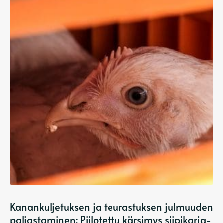
Kanankuljetuksen ja teurastuksen julmuuden
paljastaminen: Piilotettu kärsimys siipikarja-