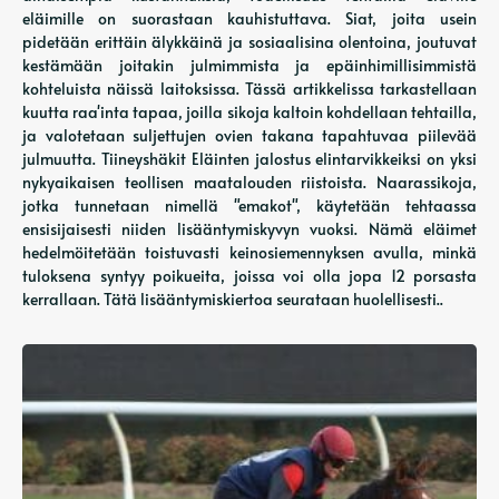
eläimille on suorastaan ​​kauhistuttava. Siat, joita usein
pidetään erittäin älykkäinä ja sosiaalisina olentoina, joutuvat
kestämään joitakin julmimmista ja epäinhimillisimmistä
kohteluista näissä laitoksissa. Tässä artikkelissa tarkastellaan
kuutta raa'inta tapaa, joilla sikoja kaltoin kohdellaan tehtailla,
ja valotetaan suljettujen ovien takana tapahtuvaa piilevää
julmuutta. Tiineyshäkit Eläinten jalostus elintarvikkeiksi on yksi
nykyaikaisen teollisen maatalouden riistoista. Naarassikoja,
jotka tunnetaan nimellä "emakot", käytetään tehtaassa
ensisijaisesti niiden lisääntymiskyvyn vuoksi. Nämä eläimet
hedelmöitetään toistuvasti keinosiemennyksen avulla, minkä
tuloksena syntyy poikueita, joissa voi olla jopa 12 porsasta
kerrallaan. Tätä lisääntymiskiertoa seurataan huolellisesti..