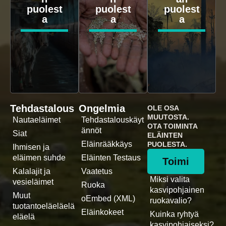
puolest
puolest
puolest
a
a
a
Tehdastalous
Ongelmia
OLE OSA
MUUTOSTA.
Nautaeläimet
Tehdastalouskäyt
OTA TOIMINTA
ännöt
Siat
ELÄINTEN
Eläinrääkkäys
PUOLESTA.
Ihmisen ja
eläimen suhde
Eläinten Testaus
Toimi
Kalalajit ja
Vaatetus
Miksi valita
vesieläimet
Ruoka
kasvipohjainen
Muut
oEmbed (XML)
ruokavalio?
tuotantoeläeläelä
Eläinkokeet
Kuinka ryhtyä
eläelä
kasvipohjaiseksi?