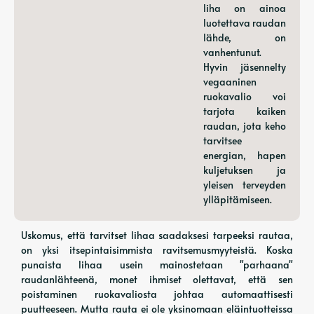
liha on ainoa
luotettava raudan
lähde, on
vanhentunut.
Hyvin jäsennelty
vegaaninen
ruokavalio voi
tarjota kaiken
raudan, jota keho
tarvitsee
energian, hapen
kuljetuksen ja
yleisen terveyden
ylläpitämiseen.
Uskomus, että tarvitset lihaa saadaksesi tarpeeksi rautaa,
on yksi itsepintaisimmista ravitsemusmyyteistä. Koska
punaista lihaa usein mainostetaan "parhaana"
raudanlähteenä, monet ihmiset olettavat, että sen
poistaminen ruokavaliosta johtaa automaattisesti
puutteeseen. Mutta rauta ei ole yksinomaan eläintuotteissa