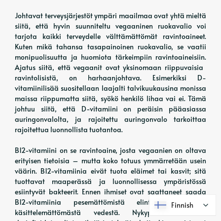
Johtavat terveysjärjestöt ympäri maailmaa ovat yhtä mieltä
siitä, että hyvin suunniteltu vegaaninen ruokavalio voi
tarjota kaikki terveydelle välttämättömät ravintoaineet.
Kuten mikä tahansa tasapainoinen ruokavalio, se vaatii
monipuolisuutta ja huomiota tärkeimpiin ravintoaineisiin.
Ajatus siitä, että vegaanit ovat yksinomaan riippuvaisia ​​
ravintolisistä, on harhaanjohtava. Esimerkiksi D-
vitamiinilisää suositellaan laajalti talvikuukausina monissa
maissa riippumatta siitä, syökö henkilö lihaa vai ei. Tämä
johtuu siitä, että D-vitamiini on peräisin pääasiassa
auringonvalolta, ja rajoitettu auringonvalo tarkoittaa
rajoitettua luonnollista tuotantoa.
B12-vitamiini on se ravintoaine, josta vegaanien on oltava
erityisen tietoisia – mutta koko totuus ymmärretään usein
väärin. B12-vitamiinia eivät tuota eläimet tai kasvit; sitä
tuottavat maaperässä ja luonnollisessa ympäristössä
esiintyvät bakteerit. Ennen ihmiset ovat saattaneet saada
B12-vitamiinia pesemättömistä elintarvikkeista tai
Finnish
Finnish
käsittelemättömästä vedestä. Nykypäivän erittäin