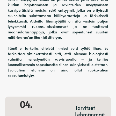
kuidun hajottamiseen ja ravinteiden imeytymiseen
kasviperäisistä ruoista, sekä entsyymit, jotka on erityisesti
suunniteltu sulattamaan hiilihydraatteja ja tärkkelystä
tehokkaasti. Aidoilla lihansyöjillä on sitä vastoin paljon
lyhyemmät ruoansulatuskanavat ja ne tuottavat
ruoansulatushappoja, jotka ovat sopeutuneet suurten
määrien raa'an lihan käsittelyyn.
Tämä ei tarkoita, etteivät ihmiset voisi syödä lihaa. Se
tarkoittaa yksinkertaisesti sitä, että olemme biologisesti
valmiita menestymään kasvisruoalla – ja kenties
luonnollisemmin sopeutuneita siihen kuin yleisesti oletetaan.
Evoluution etumme on aina ollut ruokavalion
sopeutumiskyky.
04.
Tarvitset
Lehmänmait