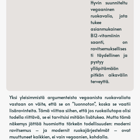
Hyvin suunniteltu
vegaaninen
ruokavalio, jota
tukee
asianmukainen
B12-vitamiinin
saanti, on
ravitsemuksellises
ti täydellinen ja
pystyy
ylläpitämään
pitkän aikavälin
terveyttä.
Yksi yleisimmistä argumenteista vegaanista ruokavaliota
vastaan ​​on väite, että se on "luonnoton", koska se vaatii
lisäravinteita. Tämä viittaa siihen, että jos ruokailutapa olisi
todella riittävä, se ei tarvitsisi mitään lisätukea. Mutta tämä
näkemys jättää huomiotta tärkeän todellisuuden: moderni
ravitsemus – ja modernit ruokajärjestelmät – ovat
muuttuneet kaikkien, ei vain vegaanien, kohdalla.