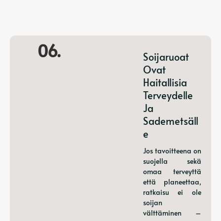
06.
Soijaruoat
Ovat
Haitallisia
Terveydelle
Ja
Sademetsäll
E
Jos tavoitteena on
suojella sekä
omaa terveyttä
että planeettaa,
ratkaisu ei ole
soijan
välttäminen –