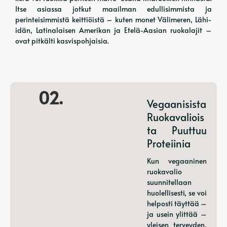
Itse asiassa jotkut maailman edullisimmista ja
perinteisimmistä keittiöistä – kuten monet Välimeren, Lähi-
idän, Latinalaisen Amerikan ja Etelä-Aasian ruokalajit –
ovat pitkälti kasvispohjaisia.
02.
Vegaanisista
Ruokavaliois
Ta Puuttuu
Proteiinia
Kun vegaaninen
ruokavalio
suunnitellaan
huolellisesti, se voi
helposti täyttää –
ja usein ylittää –
yleisen terveyden,