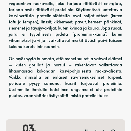
vegaaninen ruokavalio, joka tarjoaa riittävästi energiaa,
tarjoaa myös riittävästi proteiinia. Käytännössä luotettavia
kasviperäisiä proteiininlähteitä ovat soijatuotteet (kuten
tofu ja tempeh), linssit, kikherneet, pavut, herneet, pähkinät,
siemenet ja täysjyväviljat, kuten kvinoa ja kaura. Jopa ruoat,
joita ei tyypillisesti pidetä "proteiinirikkaina", kuten
vihannekset ja viljat, vaikuttavat merkittävästi päivittäiseen
kokonaisproteiininsaannin.
On myös syytä huomata, että monet suuret ja vahvat eläimet
– kuten gorillat ja norsut – rakentavat vaikuttavaa
lihasmassaa kokonaan kasvipohjaisesta ruokavaliosta.
Vaikka ihmisillä on erilaiset ravitsemukselliset tarpeet,
periaate pysyy samana: kasvit tarjoavat proteiinia.
Useimmille ihmisille todellinen ongelma ei ole proteiinin
puutos, vaan väärinkäsitys siitä, mistä proteiini tulee.
03.