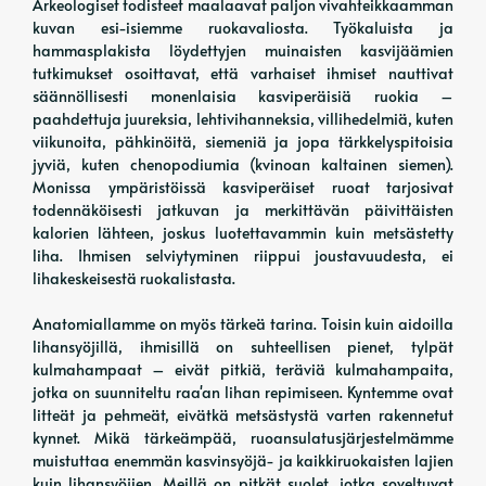
Arkeologiset todisteet maalaavat paljon vivahteikkaamman
kuvan esi-isiemme ruokavaliosta. Työkaluista ja
hammasplakista löydettyjen muinaisten kasvijäämien
tutkimukset osoittavat, että varhaiset ihmiset nauttivat
säännöllisesti monenlaisia ​​kasviperäisiä ruokia –
paahdettuja juureksia, lehtivihanneksia, villihedelmiä, kuten
viikunoita, pähkinöitä, siemeniä ja jopa tärkkelyspitoisia
jyviä, kuten chenopodiumia (kvinoan kaltainen siemen).
Monissa ympäristöissä kasviperäiset ruoat tarjosivat
todennäköisesti jatkuvan ja merkittävän päivittäisten
kalorien lähteen, joskus luotettavammin kuin metsästetty
liha. Ihmisen selviytyminen riippui joustavuudesta, ei
lihakeskeisestä ruokalistasta.
Anatomiallamme on myös tärkeä tarina. Toisin kuin aidoilla
lihansyöjillä, ihmisillä on suhteellisen pienet, tylpät
kulmahampaat – eivät pitkiä, teräviä kulmahampaita,
jotka on suunniteltu raa'an lihan repimiseen. Kyntemme ovat
litteät ja pehmeät, eivätkä metsästystä varten rakennetut
kynnet. Mikä tärkeämpää, ruoansulatusjärjestelmämme
muistuttaa enemmän kasvinsyöjä- ja kaikkiruokaisten lajien
kuin lihansyöjien. Meillä on pitkät suolet, jotka soveltuvat