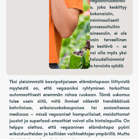
vegaaniruokavali
o, joka keskittyy
kokonaisiin,
minimaalisesti
prosessoituihin
ainesosiin, ei ole
vain terveellinen
ja kestävä – se
voi olla myös yksi
taloudellisimmist
a tavoista syödä.
Yksi yleisimmistä kasvipohjaiseen elämäntapaan liittyvistä
myyteistä on, että vegaaniksi ryhtyminen tarkoittaa
automaattisesti enemmän rahaa ruokaan. Tämä uskomus
tulee usein siitä, mitä ihmiset näkevät trendikkäissä
kahviloissa, erikoisruokakaupoissa tai sosiaalisessa
mediassa – missä vegaaniset hampurilaiset, maidottomat
juustot ja superfood-smoothiet voivat olla hintalapuilla. On
helppo olettaa, että vegaaninen elämäntapa pyörii
erikoistuotteiden ja kalliiden vaihtoehtojen ympärillä. Mutta