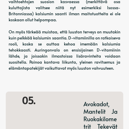
vaihtoehtojen suosion kasvaessa (merkittävä osa
kuluttajista valitsee niitä nyt esimerkiksi Isossa-
Britanniassa) kalsiumin saanti ilman maitotuotteita ei ole
koskaan ollut helpompaa.
On myös tärkeää muistaa, että luuston terveys on muutakin
kuin pelkkää kalsiumin saantia. D-vitamiinilla on ratkaiseva
rooli, koska se auttaa kehoa imemään kalsiumia
tehokkaasti. Auringonvalo on ensisijainen D-vitamiinin
lähde, ja joissakin ilmastoissa lisäravinteita voidaan
suositella. Painoa kantava liikunta, yleinen ravitsemus ja
elämäntapatekijät vaikuttavat myös luuston vahvuuteen.
05.
Avokadot,
Mantelit Ja
Ruokakilome
Trit Tekevät