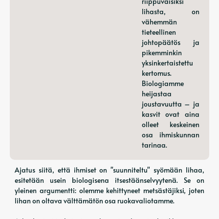
riippuvaisiksi
lihasta, on
vähemmän
tieteellinen
johtopäätös ja
pikemminkin
yksinkertaistettu
kertomus.
Biologiamme
heijastaa
joustavuutta – ja
kasvit ovat aina
olleet keskeinen
osa ihmiskunnan
tarinaa.
Ajatus siitä, että ihmiset on "suunniteltu" syömään lihaa,
esitetään usein biologisena itsestäänselvyytenä. Se on
yleinen argumentti: olemme kehittyneet metsästäjiksi, joten
lihan on oltava välttämätön osa ruokavaliotamme.