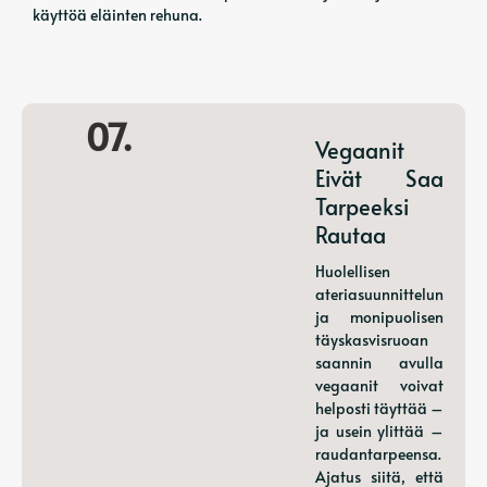
käyttöä eläinten rehuna.
07.
Vegaanit
Eivät Saa
Tarpeeksi
Rautaa
Huolellisen
ateriasuunnittelun
ja monipuolisen
täyskasvisruoan
saannin avulla
vegaanit voivat
helposti täyttää –
ja usein ylittää –
raudantarpeensa.
Ajatus siitä, että