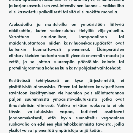
ja karjankasvatuksen vesi-intensiivinen luonne – vaikka liha
olisi kasvatettu paikallisesti tai sitä olisi ruokittu ruoholla.
Avokadoilla ja manteleilla on ympäristöön liittyviä
näkökohtia, kuten vedenkulutus tietyillä viljelyalueilla.
Verrattuna naudanlihan, lampaanlihan tai
maidontuotantoon niiden kasvihuonekaasupäästöt ovat
kuitenkin huomattavasti pienemmät. Eläinperäisten
elintarvikkeiden tuotanto vaatii yleensä enemmän maata ja
vettä, ja se johtaa suurempiin päästöihin kaloria tai
proteiinigrammaa kohden kuin kasvipohjaiset vaihtoehdot.
Kestävässä kehityksessä on kyse järjestelmistä, ei
yksittäisistä ainesosista. Yhteen tai kahteen kasviperäiseen
ravintoon keskittyminen vie huomion pois eläintuotannon
paljon suuremmista ympäristövaikutuksista, jotka ovat
ilmastokriisin ytimessä. Vaikka mikään ruokavalio ei ole
täysin vaikutuksista vapaa, todisteet osoittavat
johdonmukaisesti, että hyvin suunniteltu vegaaninen
ruokavalio on edelleen yksi tehokkaimmista tavoista, joilla
yksilöt voivat pienentää ympäristöjalanjälkeään.