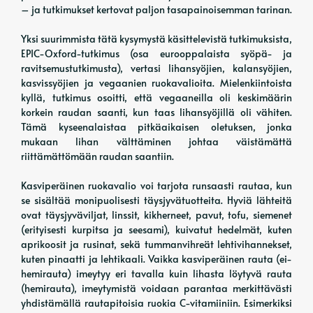
– ja tutkimukset kertovat paljon tasapainoisemman tarinan.
Yksi suurimmista tätä kysymystä käsittelevistä tutkimuksista,
EPIC-Oxford-tutkimus (osa eurooppalaista syöpä- ja
ravitsemustutkimusta), vertasi lihansyöjien, kalansyöjien,
kasvissyöjien ja vegaanien ruokavalioita. Mielenkiintoista
kyllä, tutkimus osoitti, että vegaaneilla oli keskimäärin
korkein raudan saanti, kun taas lihansyöjillä oli vähiten.
Tämä kyseenalaistaa pitkäaikaisen oletuksen, jonka
mukaan lihan välttäminen johtaa väistämättä
riittämättömään raudan saantiin.
Kasviperäinen ruokavalio voi tarjota runsaasti rautaa, kun
se sisältää monipuolisesti täysjyvätuotteita. Hyviä lähteitä
ovat täysjyväviljat, linssit, kikherneet, pavut, tofu, siemenet
(erityisesti kurpitsa ja seesami), kuivatut hedelmät, kuten
aprikoosit ja rusinat, sekä tummanvihreät lehtivihannekset,
kuten pinaatti ja lehtikaali. Vaikka kasviperäinen rauta (ei-
hemirauta) imeytyy eri tavalla kuin lihasta löytyvä rauta
(hemirauta), imeytymistä voidaan parantaa merkittävästi
yhdistämällä rautapitoisia ruokia C-vitamiiniin. Esimerkiksi