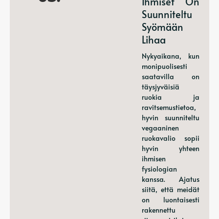
Ihmiset On
Suunniteltu
Syömään
Lihaa
Nykyaikana, kun
monipuolisesti
saatavilla on
täysjyväisiä
ruokia ja
ravitsemustietoa,
hyvin suunniteltu
vegaaninen
ruokavalio sopii
hyvin yhteen
ihmisen
fysiologian
kanssa. Ajatus
siitä, että meidät
on luontaisesti
rakennettu