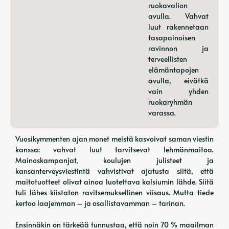
ruokavalion
avulla. Vahvat
luut rakennetaan
tasapainoisen
ravinnon ja
terveellisten
elämäntapojen
avulla, eivätkä
vain yhden
ruokaryhmän
varassa.
Vuosikymmenten ajan monet meistä kasvoivat saman viestin
kanssa: vahvat luut tarvitsevat lehmänmaitoa.
Mainoskampanjat, koulujen julisteet ja
kansanterveysviestintä vahvistivat ajatusta siitä, että
maitotuotteet olivat ainoa luotettava kalsiumin lähde. Siitä
tuli lähes kiistaton ravitsemuksellinen viisaus. Mutta tiede
kertoo laajemman – ja osallistavamman – tarinan.
Ensinnäkin on tärkeää tunnustaa, että noin 70 % maailman