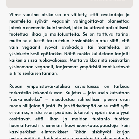
Viime vuosina otsikoissa on väitetty, että avokadoja ja
manteleita syövät vegaanit vahingoittavat planeettaa
jotenkin enemmän kuin ihmiset, jotka kuluttavat paikallisesti
tuotettua lihaa ja maitotuotteita. Se on tarttuva tarina,
mutta se ei kestä tarkastelua. Ensinnäkin ajatus siitä, että
vain vegaanit syövät avokadoja tai manteleita, on
yksinkertaisesti epätarkka. Näitä ruokia kulutetaan laajalti
kaikenlaisissa ruokavalioissa. Mutta vaikka niitä söisivätkin
yksinomaan vegaanit, laajemmat ympäristötiedot kertovat
silti toisenlaisen tarinan.
Ruoan ympäristövaikutuksia arvioitaessa on tärkeää
tarkastella kokonaiskuvaa. Kuljetus – jota usein kutsutaan
"ruokamaileiksi" – muodostaa suhteellisen pienen osan
ruoan hiilijalanjäljestä. Paljon tärkeämpää on se, mitä syöt,
ei vain se, mistä se on peräisin. Lukuisat ympäristöanalyysit
osoittavat, että lihan ja maidon tuotanto tuottaa
huomattavasti enemmän kasvihuonekaasupäästöjä kuin
kasviperäiset elintarvikkeet. Tähän sisältyvät karjan
metaanipäästöt, laiduntamisen maankäyttö, rehuntuotanto