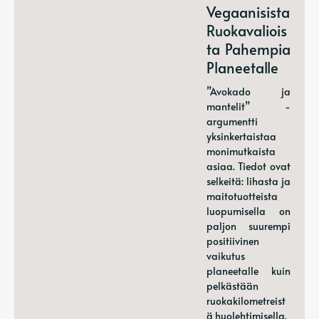
Vegaanisista
Ruokavaliois
Ta Pahempia
Planeetalle
”Avokado ja
mantelit” -
argumentti
yksinkertaistaa
monimutkaista
asiaa. Tiedot ovat
selkeitä: lihasta ja
maitotuotteista
luopumisella on
paljon suurempi
positiivinen
vaikutus
planeetalle kuin
pelkästään
ruokakilometreist
ä huolehtimisella.