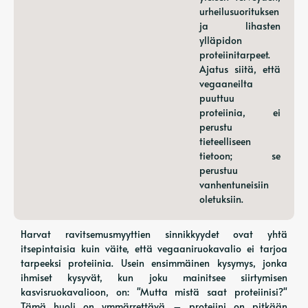
urheilusuorituksen
ja lihasten
ylläpidon
proteiinitarpeet.
Ajatus siitä, että
vegaaneilta
puuttuu
proteiinia, ei
perustu
tieteelliseen
tietoon; se
perustuu
vanhentuneisiin
oletuksiin.
Harvat ravitsemusmyyttien sinnikkyydet ovat yhtä
itsepintaisia ​​kuin väite, että vegaaniruokavalio ei tarjoa
tarpeeksi proteiinia. Usein ensimmäinen kysymys, jonka
ihmiset kysyvät, kun joku mainitsee siirtymisen
kasvisruokavalioon, on: "Mutta mistä saat proteiinisi?"
Tämä huoli on ymmärrettävä – proteiini on pitkään