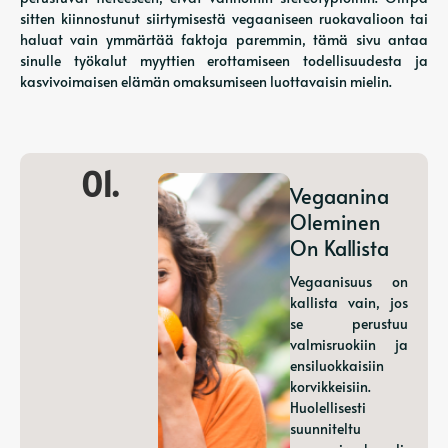
sitten kiinnostunut siirtymisestä vegaaniseen ruokavalioon tai
haluat vain ymmärtää faktoja paremmin, tämä sivu antaa
sinulle työkalut myyttien erottamiseen todellisuudesta ja
kasvivoimaisen elämän omaksumiseen luottavaisin mielin.
01.
Vegaanina
Oleminen
On Kallista
Vegaanisuus on
kallista vain, jos
se perustuu
valmisruokiin ja
ensiluokkaisiin
korvikkeisiin.
Huolellisesti
suunniteltu