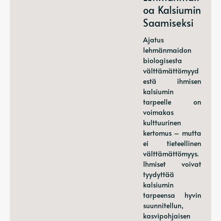
Oa Kalsiumin
Saamiseksi
Ajatus
lehmänmaidon
biologisesta
välttämättömyyd
estä ihmisen
kalsiumin
tarpeelle on
voimakas
kulttuurinen
kertomus – mutta
ei tieteellinen
välttämättömyys.
Ihmiset voivat
tyydyttää
kalsiumin
tarpeensa hyvin
suunnitellun,
kasvipohjaisen