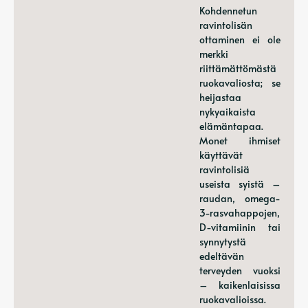
Kohdennetun
ravintolisän
ottaminen ei ole
merkki
riittämättömästä
ruokavaliosta; se
heijastaa
nykyaikaista
elämäntapaa.
Monet ihmiset
käyttävät
ravintolisiä
useista syistä –
raudan, omega-
3-rasvahappojen,
D-vitamiinin tai
synnytystä
edeltävän
terveyden vuoksi
– kaikenlaisissa
ruokavalioissa.