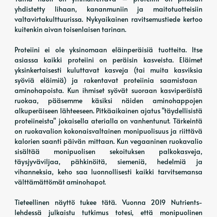
yhdistetty lihaan, kananmuniin ja maitotuotteisiin
valtavirtakulttuurissa. Nykyaikainen ravitsemustiede kertoo
kuitenkin aivan toisenlaisen tarinan.
Proteiini ei ole yksinomaan eläinperäisiä tuotteita. Itse
asiassa kaikki proteiini on peräisin kasveista. Eläimet
yksinkertaisesti kuluttavat kasveja (tai muita kasviksia
syöviä eläimiä) ja rakentavat proteiinia saamistaan ​​
aminohapoista. Kun ihmiset syövät suoraan kasviperäistä
ruokaa, pääsemme käsiksi näiden aminohappojen
alkuperäiseen lähteeseen. Pitkäaikainen ajatus "täydellisistä
proteiineista" jokaisella aterialla on vanhentunut. Tärkeintä
on ruokavalion kokonaisvaltainen monipuolisuus ja riittävä
kalorien saanti päivän mittaan. Kun vegaaninen ruokavalio
sisältää monipuolisen sekoituksen palkokasveja,
täysjyväviljaa, pähkinöitä, siemeniä, hedelmiä ja
vihanneksia, keho saa luonnollisesti kaikki tarvitsemansa
välttämättömät aminohapot.
Tieteellinen näyttö tukee tätä. Vuonna 2019 Nutrients-
lehdessä julkaistu tutkimus totesi, että monipuolinen