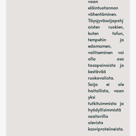
vaan
eläintuotannon
vähentäminen.
Täysjyväsoijapohj
aisten ruokien,
kuten tofun,
tempehin ja
edamamen,
valitseminen voi
olla osa
tasapainoista ja
kestävää
ruokavaliota.
Soija ei ole
haitallista, vaan
yksi
tutkituimmista ja
hyödyllisimmistä
saatavilla
olevista
kasviproteiineista.