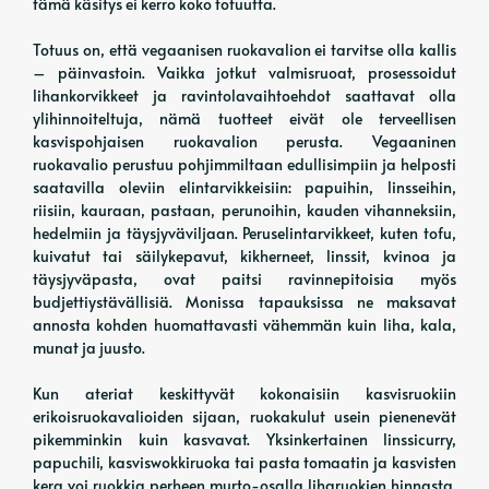
tämä käsitys ei kerro koko totuutta.
Totuus on, että vegaanisen ruokavalion ei tarvitse olla kallis
– päinvastoin. Vaikka jotkut valmisruoat, prosessoidut
lihankorvikkeet ja ravintolavaihtoehdot saattavat olla
ylihinnoiteltuja, nämä tuotteet eivät ole terveellisen
kasvispohjaisen ruokavalion perusta. Vegaaninen
ruokavalio perustuu pohjimmiltaan edullisimpiin ja helposti
saatavilla oleviin elintarvikkeisiin: papuihin, linsseihin,
riisiin, kauraan, pastaan, perunoihin, kauden vihanneksiin,
hedelmiin ja täysjyväviljaan. Peruselintarvikkeet, kuten tofu,
kuivatut tai säilykepavut, kikherneet, linssit, kvinoa ja
täysjyväpasta, ovat paitsi ravinnepitoisia myös
budjettiystävällisiä. Monissa tapauksissa ne maksavat
annosta kohden huomattavasti vähemmän kuin liha, kala,
munat ja juusto.
Kun ateriat keskittyvät kokonaisiin kasvisruokiin
erikoisruokavalioiden sijaan, ruokakulut usein pienenevät
pikemminkin kuin kasvavat. Yksinkertainen linssicurry,
papuchili, kasviswokkiruoka tai pasta tomaatin ja kasvisten
kera voi ruokkia perheen murto-osalla liharuokien hinnasta.