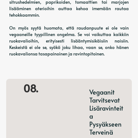
sitrushedelmien, paprikoiden, tomaattien tai marjojen
lisääminen aterioihin auttaa kehoa imemään rautaa
tehokkaammin.
On myös syytä huomata, että raudanpuute ei ole vain
vegaaneille tyypillinen ongelma. Se voi vaikuttaa kaikkiin
ruokavalioihin, erityisesti lisääntymisikäisiin naisiin.
Keskeistä ei ole se, syökö joku lihaa, vaan se, onko hänen
ruokavalionsa tasapainoinen ja ravintopitoinen.
08.
Vegaanit
Tarvitsevat
Lisäravinteit
A
Pysyäkseen
Terveinä