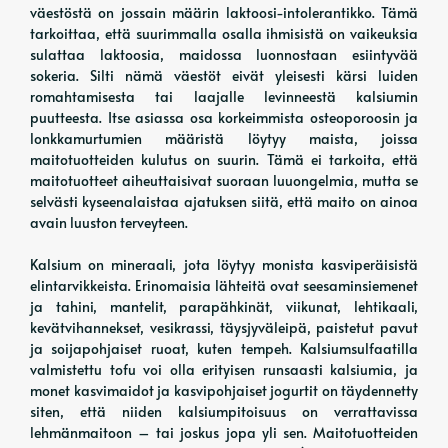
väestöstä on jossain määrin laktoosi-intolerantikko. Tämä
tarkoittaa, että suurimmalla osalla ihmisistä on vaikeuksia
sulattaa laktoosia, maidossa luonnostaan ​​esiintyvää
sokeria. Silti nämä väestöt eivät yleisesti kärsi luiden
romahtamisesta tai laajalle levinneestä kalsiumin
puutteesta. Itse asiassa osa korkeimmista osteoporoosin ja
lonkkamurtumien määristä löytyy maista, joissa
maitotuotteiden kulutus on suurin. Tämä ei tarkoita, että
maitotuotteet aiheuttaisivat suoraan luuongelmia, mutta se
selvästi kyseenalaistaa ajatuksen siitä, että maito on ainoa
avain luuston terveyteen.
Kalsium on mineraali, jota löytyy monista kasviperäisistä
elintarvikkeista. Erinomaisia ​​lähteitä ovat seesaminsiemenet
ja tahini, mantelit, parapähkinät, viikunat, lehtikaali,
kevätvihannekset, vesikrassi, täysjyväleipä, paistetut pavut
ja soijapohjaiset ruoat, kuten tempeh. Kalsiumsulfaatilla
valmistettu tofu voi olla erityisen runsaasti kalsiumia, ja
monet kasvimaidot ja kasvipohjaiset jogurtit on täydennetty
siten, että niiden kalsiumpitoisuus on verrattavissa
lehmänmaitoon – tai joskus jopa yli sen. Maitotuotteiden