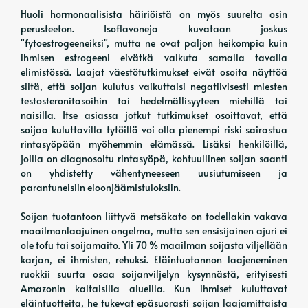
Huoli hormonaalisista häiriöistä on myös suurelta osin
perusteeton. Isoflavoneja kuvataan joskus
"fytoestrogeeneiksi", mutta ne ovat paljon heikompia kuin
ihmisen estrogeeni eivätkä vaikuta samalla tavalla
elimistössä. Laajat väestötutkimukset eivät osoita näyttöä
siitä, että soijan kulutus vaikuttaisi negatiivisesti miesten
testosteronitasoihin tai hedelmällisyyteen miehillä tai
naisilla. Itse asiassa jotkut tutkimukset osoittavat, että
soijaa kuluttavilla tytöillä voi olla pienempi riski sairastua
rintasyöpään myöhemmin elämässä. Lisäksi henkilöillä,
joilla on diagnosoitu rintasyöpä, kohtuullinen soijan saanti
on yhdistetty vähentyneeseen uusiutumiseen ja
parantuneisiin eloonjäämistuloksiin.
Soijan tuotantoon liittyvä metsäkato on todellakin vakava
maailmanlaajuinen ongelma, mutta sen ensisijainen ajuri ei
ole tofu tai soijamaito. Yli 70 % maailman soijasta viljellään
karjan, ei ihmisten, rehuksi. Eläintuotannon laajeneminen
ruokkii suurta osaa soijanviljelyn kysynnästä, erityisesti
Amazonin kaltaisilla alueilla. Kun ihmiset kuluttavat
eläintuotteita, he tukevat epäsuorasti soijan laajamittaista