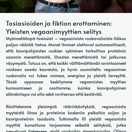
Tosiasioiden ja fiktion erottaminen:
Yleisten vegaanimyyttien selitys
Myönnetäänpä tosiasiat – vegaanisista ruokavalioista liikkuu
paljon väärää tietoa. Monet ihmiset olettavat automaattisesti,
että kasvipohjaisten ruokien syöminen tarkoittaa proteiinin
saannin menettämistä, lihasten menettämistä tai jatkuvaa
väsymystä. Totuus on, että kaikki välttämättömät ravintoaineet
voidaan saada kasveista, ja hyvin suunniteltu vegaaninen
ruokavalio voi tukea voimaa, energiaa ja yleistä terveyttä.
Tässä oppaassa keskitymme vegaanisten myyttien
kumoamiseen ja osoitamme, kuinka kasvipohjainen
elämäntapa voi olla sekä ravitsevaa että kestävää.
Käsittelemme yleisimpiä väärinkäsityksiä, vegaanisista
myyteistä lihaa ja proteiinia koskeviin pelkoihin soijan ja
kasviproteiinin laadusta. Tutkimalla 10 yleistä vegaanista
myyttiä kumottuna tarjoamme selkeitä selityksiä, jotka
perustuvat tieteeseen, eivät vanhoihin stereotypioihin. Olitpa