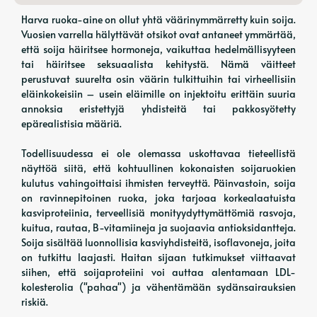
Harva ruoka-aine on ollut yhtä väärinymmärretty kuin soija.
Vuosien varrella hälyttävät otsikot ovat antaneet ymmärtää,
että soija häiritsee hormoneja, vaikuttaa hedelmällisyyteen
tai häiritsee seksuaalista kehitystä. Nämä väitteet
perustuvat suurelta osin väärin tulkittuihin tai virheellisiin
eläinkokeisiin – usein eläimille on injektoitu erittäin suuria
annoksia eristettyjä yhdisteitä tai pakkosyötetty
epärealistisia määriä.
Todellisuudessa ei ole olemassa uskottavaa tieteellistä
näyttöä siitä, että kohtuullinen kokonaisten soijaruokien
kulutus vahingoittaisi ihmisten terveyttä. Päinvastoin, soija
on ravinnepitoinen ruoka, joka tarjoaa korkealaatuista
kasviproteiinia, terveellisiä monityydyttymättömiä rasvoja,
kuitua, rautaa, B-vitamiineja ja suojaavia antioksidantteja.
Soija sisältää luonnollisia kasviyhdisteitä, isoflavoneja, joita
on tutkittu laajasti. Haitan sijaan tutkimukset viittaavat
siihen, että soijaproteiini voi auttaa alentamaan LDL-
kolesterolia ("pahaa") ja vähentämään sydänsairauksien
riskiä.