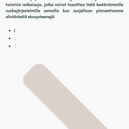
toimivia ratkaisuja, jotka voivat tasoittaa tietä kestävämmille
ruokajärjestelmille samalla kun suojellaan planeettamme
elintärkeitä ekosysteemejä
1
2
3