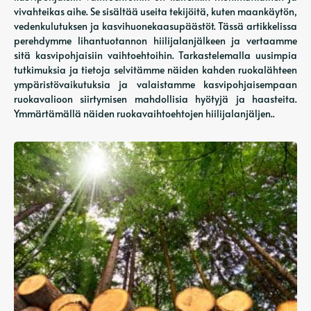
vivahteikas aihe. Se sisältää useita tekijöitä, kuten maankäytön,
vedenkulutuksen ja kasvihuonekaasupäästöt. Tässä artikkelissa
perehdymme lihantuotannon hiilijalanjälkeen ja vertaamme
sitä kasvipohjaisiin vaihtoehtoihin. Tarkastelemalla uusimpia
tutkimuksia ja tietoja selvitämme näiden kahden ruokalähteen
ympäristövaikutuksia ja valaistamme kasvipohjaisempaan
ruokavalioon siirtymisen mahdollisia hyötyjä ja haasteita.
Ymmärtämällä näiden ruokavaihtoehtojen hiilijalanjäljen..