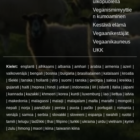
ulkopuolella
Veganismimyyttie
n kumoaminen
Kestävä elämä
Vegaanikestäjät
Vegaanikauneus
UKK
Kielet:
englanti
|
afrikaans
|
albania
|
amhari
|
arabia
|
armenia
|
azeri
|
valkovenäjä
|
bengali
|
bosnia
|
bulgaria
|
brasilialainen
|
katalaani
|
kroatia
|
tšekki
|
tanska
|
hollanti
|
viro
|
suomi
|
ranska
|
georgia
|
saksa
|
kreikka
|
gujarati
|
haiti
|
heprea
|
hindi
|
unkari
|
indonesia
|
iiri
|
islanti
|
italia
|
japani
|
kannada
|
kazakki
|
khmeeri
|
korea
|
kurdi
|
luxemburg
|
lao
|
liettua
|
latvia
|
makedonia
|
malagassi
|
malaiji
|
malajalam
|
malta
|
marathi
|
mongoli
|
nepali
|
norja
|
pandžabi
|
persia
|
puola
|
pašto
|
portugali
|
romania
|
venäjä
|
samoa
|
serbia
|
slovakki
|
sloveeni
|
espanja
|
swahili
|
ruotsi
|
tamili
|
telugu
|
tadžikki
|
thai
|
filipino
|
turkki
|
ukraina
|
urdu
|
vietnam
|
kymri
|
zulu
|
hmong
|
maori
|
kiina
|
taiwanin kiina