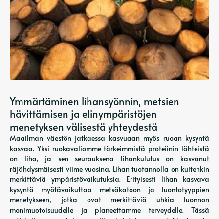
Ymmärtäminen lihansyönnin, metsien
hävittämisen ja elinympäristöjen
menetyksen välisestä yhteydestä
Maailman väestön jatkaessa kasvuaan myös ruoan kysyntä
kasvaa. Yksi ruokavaliomme tärkeimmistä proteiinin lähteistä
on liha, ja sen seurauksena lihankulutus on kasvanut
räjähdysmäisesti viime vuosina. Lihan tuotannolla on kuitenkin
merkittäviä ympäristövaikutuksia. Erityisesti lihan kasvava
kysyntä myötävaikuttaa metsäkatoon ja luontotyyppien
menetykseen, jotka ovat merkittäviä uhkia luonnon
monimuotoisuudelle ja planeettamme terveydelle. Tässä