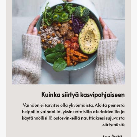
Kuinka siirtyä kasvipohjaiseen
Vaihdon ei tarvitse olla ylivoimaista. Aloita pienestä
helpoilla vaihdoilla, yksinkertaisilla ateriaideoilla ja
käytännöllisillä ostosvinkeillä nauttiaksesi sujuvasta
siirtymästä.
Lue lisää