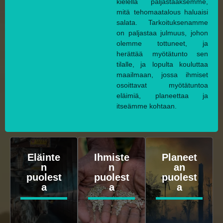
kielellä paljastaaksemme,
mitä tehomaatalous haluaisi
salata. Tarkoituksenamme
on paljastaa julmuus, johon
olemme tottuneet, ja
herättää myötätunto sen
tilalle, ja lopulta kouluttaa
maailmaan, jossa ihmiset
osoittavat myötätuntoa
eläimiä, planeettaa ja
itseämme kohtaan.
Eläinte
Ihmiste
Planeet
n
n
an
puolest
puolest
puolest
a
a
a