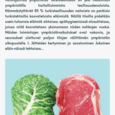
ympäristölle haitallisimmista teollisuudenaloista.
Hämmästyttävät 85 % turkisteollisuuden nahoista on peräisin
turkistehtailla kasvatetuista eläimistä. Näillä tiloilla pidetään
usein tuhansia eläimiä ahtaissa, epähygieenisissä olosuhteissa,
joissa niitä kasvatetaan yksinomaan niiden nahkojen vuoksi.
Näiden toimintojen ympäristövaikutukset ovat vakavia, ja
seuraukset ulottuvat paljon tilojen välittömän ympäristön
ulkopuolelle. 1. Jätteiden kertyminen ja saastuminen Jokainen
eläin näissä tehtaissa…