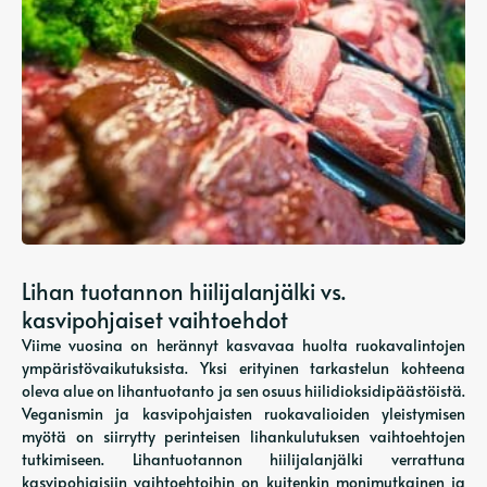
Lihan tuotannon hiilijalanjälki vs.
kasvipohjaiset vaihtoehdot
Viime vuosina on herännyt kasvavaa huolta ruokavalintojen
ympäristövaikutuksista. Yksi erityinen tarkastelun kohteena
oleva alue on lihantuotanto ja sen osuus hiilidioksidipäästöistä.
Veganismin ja kasvipohjaisten ruokavalioiden yleistymisen
myötä on siirrytty perinteisen lihankulutuksen vaihtoehtojen
tutkimiseen. Lihantuotannon hiilijalanjälki verrattuna
kasvipohjaisiin vaihtoehtoihin on kuitenkin monimutkainen ja