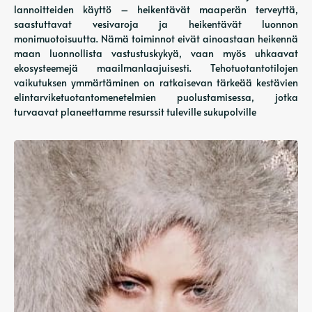
lannoitteiden käyttö – heikentävät maaperän terveyttä,
saastuttavat vesivaroja ja heikentävät luonnon
monimuotoisuutta. Nämä toiminnot eivät ainoastaan ​​heikennä
maan luonnollista vastustuskykyä, vaan myös uhkaavat
ekosysteemejä maailmanlaajuisesti. Tehotuotantotilojen
vaikutuksen ymmärtäminen on ratkaisevan tärkeää kestävien
elintarviketuotantomenetelmien puolustamisessa, jotka
turvaavat planeettamme resurssit tuleville sukupolville