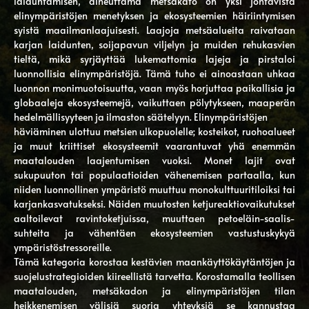
laiduntamisen, aiheuttama metsäkato on yksi johtavista
elinympäristöjen menetyksen ja ekosysteemien häiriintymisen
syistä maailmanlaajuisesti. Laajoja metsäalueita raivataan
karjan laidunten, soijapavun viljelyn ja muiden rehukasvien
tieltä, mikä syrjäyttää lukemattomia lajeja ja pirstaloi
luonnollisia elinympäristöjä. Tämä tuho ei ainoastaan ​​uhkaa
luonnon monimuotoisuutta, vaan myös horjuttaa paikallisia ja
globaaleja ekosysteemejä, vaikuttaen pölytykseen, maaperän
hedelmällisyyteen ja ilmaston säätelyyn. Elinympäristöjen
häviäminen ulottuu metsien ulkopuolelle; kosteikot, ruohoalueet
ja muut kriittiset ekosysteemit vaarantuvat yhä enemmän
maatalouden laajentumisen vuoksi. Monet lajit ovat
sukupuuton tai populaatioiden vähenemisen partaalla, kun
niiden luonnollinen ympäristö muuttuu monokulttuuritiloiksi tai
karjankasvatukseksi. Näiden muutosten ketjureaktiovaikutukset
aaltoilevat ravintoketjuissa, muuttaen petoeläin-saalis-
suhteita ja vähentäen ekosysteemien vastustuskykyä
ympäristöstressoreille.
Tämä kategoria korostaa kestävien maankäyttökäytäntöjen ja
suojelustrategioiden kiireellistä tarvetta. Korostamalla teollisen
maatalouden, metsäkadon ja elinympäristöjen tilan
heikkenemisen välisiä suoria yhteyksiä se kannustaa