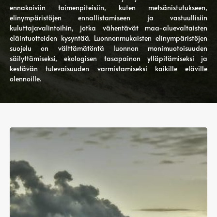
ennakoiviin toimenpiteisiin, kuten metsänistutukseen,
elinympäristöjen ennallistamiseen ja vastuullisiin
kuluttajavalintoihin, jotka vähentävät maa-aluevaltaisten
eläintuotteiden kysyntää. Luonnonmukaisten elinympäristöjen
suojelu on välttämätöntä luonnon monimuotoisuuden
säilyttämiseksi, ekologisen tasapainon ylläpitämiseksi ja
kestävän tulevaisuuden varmistamiseksi kaikille eläville
olennoille.