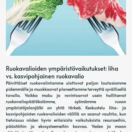
Ruokavalioiden ympäristövaikutukset: liha
vs. kasvipohjainen ruokavalio
Päivittäiset ruokavalintamme ulottuvat paljon lautasiamme
pidemmälle ja muokkaavat planeettamme terveyttä syvällisellä
tavalla. Vaikka maku ja ravintoarvot usein hallitsevat
ruokavaliopäätöksiämme, syömämme ruoan
ympäristöjalanjälki on yhtä tärkeä. Keskustelu liha- ja
kasvipohjaisten ruokavalioiden välillä on saanut vauhtia, kun
tietoisuus niiden hyvin erilaisista vaikutuksista resursseihin,
päästöihin ja ekosysteemeihin kasvaa. Veden ja maan