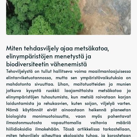
Miten tehdasviljely ajaa metsäkatoa,
elinympäristöjen menetystä ja
biodiversiteetin vähenemistä
Tehoviljelystä on tullut hallitseva voima maailmanlaajuisessa
elintarviketuotannossa, mutta sen ympäristövaikutuksia on
mahdotonta sivuuttaa. Lihan, maitotuotteiden ja munien
jatkuva kysyntä ruokkii laajamittaista metsäkatoa ja
elinympäristöjen tuhoutumista, kun metsiä raivataan karjan
laiduntamista ja rehukasvien, kuten soijan, viljelyä varten.
Nämä käytännöt eivät ainoastaan ​​heikennä planeetan
biologista monimuotoisuutta, vaan myös pahentavat
ilmastonmuutosta vapauttamalla valtavia määriä
hiilidioksidia ilmakehään. Tässä artikkelissa tarkastellaan,
miten tehoviljely aiheuttaa ekologista tuhoa, ja korostetaan