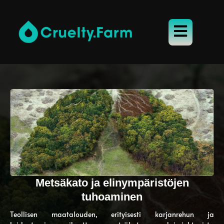
Metsäkato ja elinympäristöjen
tuhoaminen
Teollisen maatalouden, erityisesti karjanrehun ja