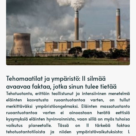
Tehomaatilat ja ympäristö: 11 silmää
avaavaa faktaa, jotka sinun tulee tietää
Tehotuotanto, erittäin teollistunut ja intensiivinen menetelmä
eläinten kasvatusta ruoantuotantoa varten, on tullut
merkittäväksi ympäristöongelmaksi. Eläinten massatuotanto
ruoantuotantoa varten ei ainoastaan ​​herätä eettisiä
kysymyksiä eläinten hyvinvoinnista, vaan sillä on myös tuhoisa
vaikutus planeetalle. Tässä on 11 tärkeää faktaa
tehotuotantotiloista ja niiden ympäristövaikutuksista: 1.