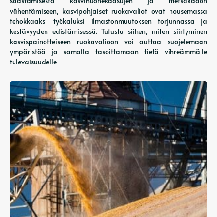
säästämisestä kasvihuonekaasujen ja metsäkadon
vähentämiseen, kasvipohjaiset ruokavaliot ovat nousemassa
tehokkaaksi työkaluksi ilmastonmuutoksen torjunnassa ja
kestävyyden edistämisessä. Tutustu siihen, miten siirtyminen
kasvispainotteiseen ruokavalioon voi auttaa suojelemaan
ympäristöä ja samalla tasoittamaan tietä vihreämmälle
tulevaisuudelle