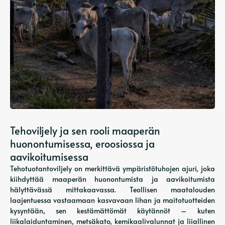
Tehoviljely ja sen rooli maaperän
huonontumisessa, eroosiossa ja
aavikoitumisessa
Tehotuotantoviljely on merkittävä ympäristötuhojen ajuri, joka
kiihdyttää maaperän huonontumista ja aavikoitumista
hälyttävässä mittakaavassa. Teollisen maatalouden
laajentuessa vastaamaan kasvavaan lihan ja maitotuotteiden
kysyntään, sen kestämättömät käytännöt – kuten
liikalaiduntaminen, metsäkato, kemikaalivalunnat ja liiallinen