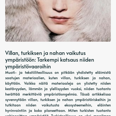
Villan, turkiksen ja nahan vaikutus
ympäristöön: Tarkempi katsaus niiden
ympäristövaaroihin
Muoti- ja tekstiiliteollisuus on pitkään yhdistetty eläimistä
saatujen materiaalien, kuten villan, turkiksen ja nahan,
käyttöön. Vaikka näitä materiaaleja on ylistetty niiden
kestävyyden, lämmön ja ylellisyyden vuoksi, niiden tuotanto
herättää merkittäviä ympäristöongelmia. Tässä artikkelissa
syvennytään villan, turkiksen ja nahan ympäristöriskeihin ja
tutkitaan niiden vaikutusta ekosysteemeihin, eläinten
hyvinvointiin ja koko planeettaan. Miten turkisten tuotanto
vahingoittaa ympäristöä Turkisteollisuus on yksi maailman