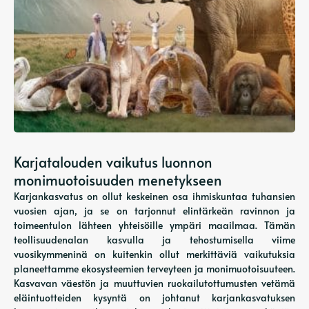
Karjatalouden vaikutus luonnon
monimuotoisuuden menetykseen
Karjankasvatus on ollut keskeinen osa ihmiskuntaa tuhansien
vuosien ajan, ja se on tarjonnut elintärkeän ravinnon ja
toimeentulon lähteen yhteisöille ympäri maailmaa. Tämän
teollisuudenalan kasvulla ja tehostumisella viime
vuosikymmeninä on kuitenkin ollut merkittäviä vaikutuksia
planeettamme ekosysteemien terveyteen ja monimuotoisuuteen.
Kasvavan väestön ja muuttuvien ruokailutottumusten vetämä
eläintuotteiden kysyntä on johtanut karjankasvatuksen