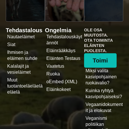
Tehdastalous
Ongelmia
OLE OSA
MUUTOSTA.
Nautaeläimet
Tehdastalouskäyt
OTA TOIMINTA
ännöt
Siat
ELÄINTEN
Eläinrääkkäys
PUOLESTA.
Ihmisen ja
eläimen suhde
Eläinten Testaus
Toimi
Kalalajit ja
Vaatetus
Miksi valita
vesieläimet
Ruoka
kasvipohjainen
Muut
oEmbed (XML)
ruokavalio?
tuotantoeläeläelä
Eläinkokeet
Kuinka ryhtyä
eläelä
kasvipohjaiseksi?
Vegaanidokument
it ja elokuvat
Veganismi
politiikan