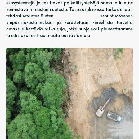
ekosysteemejä ja rasittavat paikallisyhteisöjä samalla kun ne
voimistavat ilmastonmuutosta. Tässä artikkelissa tarkastellaan
tehdastuotantoeläinten rehuntuotannon
ympäristökustannuksia ja korostetaan kiireellistä tarvetta
omaksua kestäviä ratkaisuja, jotka suojelevat planeettaamme
ja edistävät eettisiä maatalouskäytäntöjä