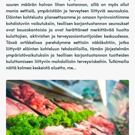
suuren määrän halvan lihan tuotannon, sillä on myös ollut
monia eettisiä, ympäristöön ja terveyteen liittyviä seurauksia.
Eläinten kohtelusta planeettaamme ja omaan hyvinvointiimme
kohdistuviin vaikutuksiin, teollisen karjantuotannon seuraukset
ovat kauaskantoisia ja ovat herättäneet merkittävää huolta
kuluttajien, aktivistien ja terveysasiantuntijoiden keskuudessa.
Tässä artikkelissa perehdymme eettisiin näkökohtiin, jotka
liittyvät eläinten kohteluun tehdastiloilla, tämän järjestelmän
ympäristövaikutuksiin ja teollisen karjantuotannon tuotteiden
kuluttamiseen liittyviin mahdollisiin terveysriskeihin. Tutkimalla
näitä kolmea keskeistä aluetta, me…