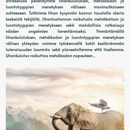
artikkelissa perehdymme lihankulutuksen, metsäkadon ja
luontotyyppien menetyksen väliseen monimutkaiseen
suhteeseen. Tutkimme lihan kysynnän kasvun taustalla olevia
keskeisiä tekijöitä, lihantuotannon vaikutusta metsäkatoon ja
luontotyyppien menetykseen sekä mahdollisia ratkaisuja
näiden ongelmien lieventämiseksi. Ymmärtämällä
lihankulutuksen, metsäkadon ja luontotyyppien menetyksen
välisen yhteyden voimme työskennellä kohti kestävämmän
tulevaisuuden luomista sekä planeetallemme että itsellemme.
Lihankulutus vaikuttaa metsäkadon nopeuteen ..