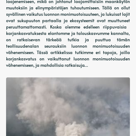
laajenemiseen, mikä on johtanut laajamittaisiin maankäytön
muutoksiin ja elinympäristöjen tuhoutumiseen. Tällä on ollut
syvällinen vaikutus luonnon monimuotoisuuteen, ja lukuisat lajit
ovat sukupuuton partaalla ja ekosysteemit ovat muuttuneet
peruuttamattomasti. Koska olemme edelleen riippuvaisia ​​
karjankasvatuksesta elantomme ja talouskasvumme kannalta,
on ratkaisevan tärkeää tutkia ja puuttua tämän
teollisuudenalan seurauksiin luonnon monimuotoisuuden
vähenemiseen. Tässä artikkelissa tutkimme eri tapoja, joilla
karjankasvatus on vaikuttanut luonnon monimuotoisuuden
vähenemiseen, ja mahdollisia ratkaisuja…