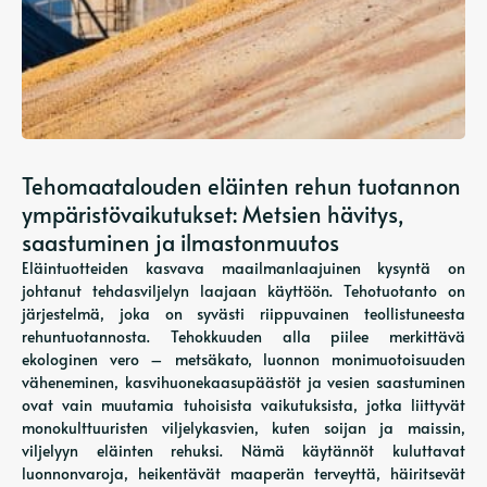
Tehomaatalouden eläinten rehun tuotannon
ympäristövaikutukset: Metsien hävitys,
saastuminen ja ilmastonmuutos
Eläintuotteiden kasvava maailmanlaajuinen kysyntä on
johtanut tehdasviljelyn laajaan käyttöön. Tehotuotanto on
järjestelmä, joka on syvästi riippuvainen teollistuneesta
rehuntuotannosta. Tehokkuuden alla piilee merkittävä
ekologinen vero – metsäkato, luonnon monimuotoisuuden
väheneminen, kasvihuonekaasupäästöt ja vesien saastuminen
ovat vain muutamia tuhoisista vaikutuksista, jotka liittyvät
monokulttuuristen viljelykasvien, kuten soijan ja maissin,
viljelyyn eläinten rehuksi. Nämä käytännöt kuluttavat
luonnonvaroja, heikentävät maaperän terveyttä, häiritsevät