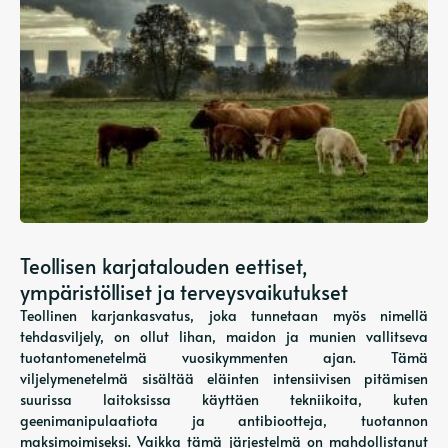
Teollisen karjatalouden eettiset,
ympäristölliset ja terveysvaikutukset
Teollinen karjankasvatus, joka tunnetaan myös nimellä
tehdasviljely, on ollut lihan, maidon ja munien vallitseva
tuotantomenetelmä vuosikymmenten ajan. Tämä
viljelymenetelmä sisältää eläinten intensiivisen pitämisen
suurissa laitoksissa käyttäen tekniikoita, kuten
geenimanipulaatiota ja antibiootteja, tuotannon
maksimoimiseksi. Vaikka tämä järjestelmä on mahdollistanut