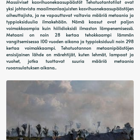
Massiiviset kasvihuonekaasupäästöt Tehotuotantotilat ovat
yksi johtavista maailmanlaajuisten kasvihuonekaasupäästöjen
aiheuttajista, ja ne vapauttavat valtavia määriä metaania ja
typpioksiduulia ilmakehään. Nämä kaasut ovat paljon
voimakkaampia kuin hiilidioksidi ilmaston lämpenemisessä.
Metaani on noin 28 kertaa tehokkaampi lämmön
vangitsemisessa 100 vuoden aikana ja typpioksiduuli noin 298
kertaa voimakkaampi. Tehotuotannon metaanipäästöjen
ensisijainen lähde on märehtijät, kuten lehmät, lampaat ja
vuohet, jotka tuottavat suuria määriä metaania
ruoansulatuksen aikana..