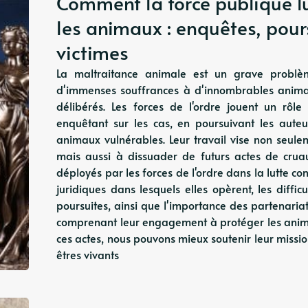
Comment la force publique lu
les animaux : enquêtes, pours
victimes
La maltraitance animale est un grave problème
d'immenses souffrances à d'innombrables anima
délibérés. Les forces de l'ordre jouent un rôle 
enquêtant sur les cas, en poursuivant les aute
animaux vulnérables. Leur travail vise non seule
mais aussi à dissuader de futurs actes de cruaut
déployés par les forces de l'ordre dans la lutte co
juridiques dans lesquels elles opèrent, les diffic
poursuites, ainsi que l'importance des partenaria
comprenant leur engagement à protéger les anima
ces actes, nous pouvons mieux soutenir leur missi
êtres vivants