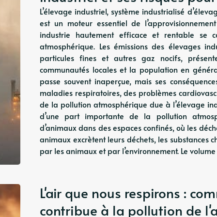
L’élevage industriel, système industrialisé d’élev
est un moteur essentiel de l’approvisionnement
industrie hautement efficace et rentable se c
atmosphérique. Les émissions des élevages ind
particules fines et autres gaz nocifs, présen
communautés locales et la population en génér
passe souvent inaperçue, mais ses conséquences
maladies respiratoires, des problèmes cardiovascu
de la pollution atmosphérique due à l’élevage indu
d’une part importante de la pollution atmosph
d’animaux dans des espaces confinés, où les déche
animaux excrètent leurs déchets, les substances ch
par les animaux et par l’environnement. Le volum
L'air que nous respirons : co
contribue à la pollution de l'