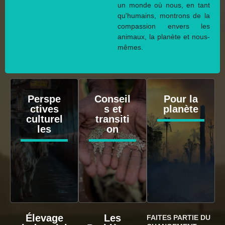
un monde où nous, en tant
qu'humains, montrons de la
compassion envers les
animaux, la planète et nous-
mêmes.
Perspe
Conseil
Pour la
ctives
s et
planète
culturel
transiti
les
on
Élevage
Les
FAITES PARTIE DU