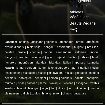
Changement
climatique
Athlètes
Végétaliens
Beauté Végane
FAQ
Langues:
anglais
|
afrikaans
|
albanais
|
amharique
|
arabe
|
arménien
|
azerbaïdjanais
|
biélorusse
|
bengali
|
bosniaque
|
bulgare
|
brésilien
|
catalan
|
croate
|
tchèque
|
danois
|
néerlandais
|
estonien
|
finnois
|
français
|
géorgien
|
allemand
|
grec
|
gujarati
|
haïtien
|
hébreu
|
hindi
|
hongrois
|
indonésien
|
irlandais
|
islandais
|
italien
|
japonais
|
kannada
|
kazakh
|
khmer
|
coréen
|
kurde
|
luxembourgeois
|
lao
|
lituanien
|
letton
|
macédonien
|
malgache
|
malais
|
malayalam
|
maltais
|
marathe
|
mongol
|
népalais
|
norvégien
|
pendjabi
|
persan
|
polonais
|
pachto
|
portugais
|
roumain
|
russe
|
samoan
|
serbe
|
slovaque
|
slovène
|
espagnol
|
swahili
|
suédois
|
tamoul
|
télougou
|
tadjik
|
thaï
|
filipino
|
turc
|
ukrainien
|
ourdou
|
vietnamien
|
gallois
|
zoulou
|
hmong
|
maori
|
chinois
|
taïwanais