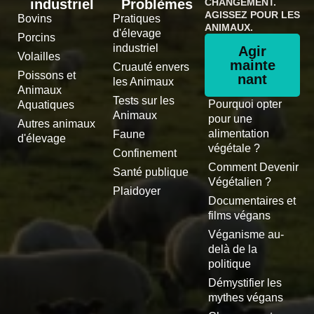
industriel
Problèmes
CHANGEMENT.
AGISSEZ POUR LES
Bovins
Pratiques
ANIMAUX.
d'élevage
Porcins
industriel
Agir
Volailles
mainte
Cruauté envers
Poissons et
nant
les Animaux
Animaux
Tests sur les
Pourquoi opter
Aquatiques
Animaux
pour une
Autres animaux
alimentation
Faune
d'élevage
végétale ?
Confinement
Comment Devenir
Santé publique
Végétalien ?
Plaidoyer
Documentaires et
films végans
Véganisme au-
delà de la
politique
Démystifier les
mythes végans