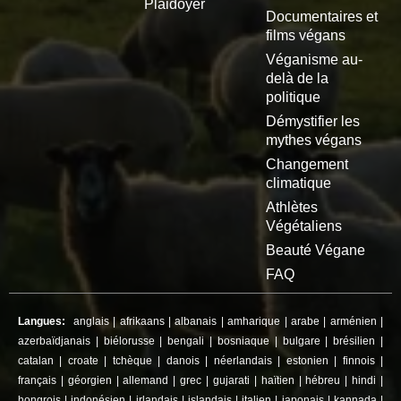
Plaidoyer
Documentaires et
films végans
Véganisme au-
delà de la
politique
Démystifier les
mythes végans
Changement
climatique
Athlètes
Végétaliens
Beauté Végane
FAQ
Langues:
anglais
|
afrikaans
|
albanais
|
amharique
|
arabe
|
arménien
|
azerbaïdjanais
|
biélorusse
|
bengali
|
bosniaque
|
bulgare
|
brésilien
|
catalan
|
croate
|
tchèque
|
danois
|
néerlandais
|
estonien
|
finnois
|
français
|
géorgien
|
allemand
|
grec
|
gujarati
|
haïtien
|
hébreu
|
hindi
|
hongrois
|
indonésien
|
irlandais
|
islandais
|
italien
|
japonais
|
kannada
|