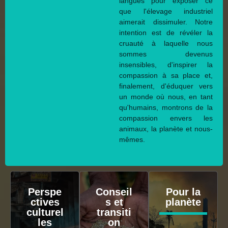
langues pour exposer ce
que l'élevage industriel
aimerait dissimuler. Notre
intention est de révéler la
cruauté à laquelle nous
sommes devenus
insensibles, d'inspirer la
compassion à sa place et,
finalement, d'éduquer vers
un monde où nous, en tant
qu'humains, montrons de la
compassion envers les
animaux, la planète et nous-
mêmes.
Perspe
Conseil
Pour la
ctives
s et
planète
culturel
transiti
les
on