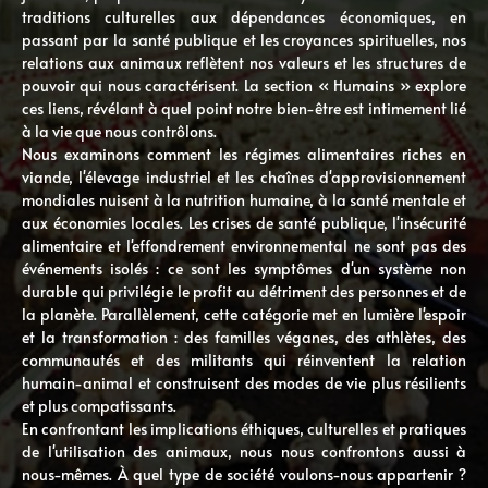
traditions culturelles aux dépendances économiques, en
passant par la santé publique et les croyances spirituelles, nos
relations aux animaux reflètent nos valeurs et les structures de
pouvoir qui nous caractérisent. La section « Humains » explore
ces liens, révélant à quel point notre bien-être est intimement lié
à la vie que nous contrôlons.
Nous examinons comment les régimes alimentaires riches en
viande, l'élevage industriel et les chaînes d'approvisionnement
mondiales nuisent à la nutrition humaine, à la santé mentale et
aux économies locales. Les crises de santé publique, l'insécurité
alimentaire et l'effondrement environnemental ne sont pas des
événements isolés : ce sont les symptômes d'un système non
durable qui privilégie le profit au détriment des personnes et de
la planète. Parallèlement, cette catégorie met en lumière l'espoir
et la transformation : des familles véganes, des athlètes, des
communautés et des militants qui réinventent la relation
humain-animal et construisent des modes de vie plus résilients
et plus compatissants.
En confrontant les implications éthiques, culturelles et pratiques
de l'utilisation des animaux, nous nous confrontons aussi à
nous-mêmes. À quel type de société voulons-nous appartenir ?